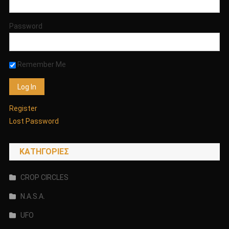
Password
Remember Me
Register
Lost Password
KΑΤΗΓΟΡΊΕΣ
CROP CIRCLES
N.A.S.A.
UFO