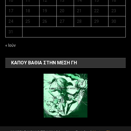
10
11
12
13
14
15
16
17
18
19
20
21
22
23
24
25
26
27
28
29
30
31
« Ιούν
ΚΑΠΟΥ ΒΑΘΙΑ ΣΤΗΝ ΜΕΣΗ ΓΗ