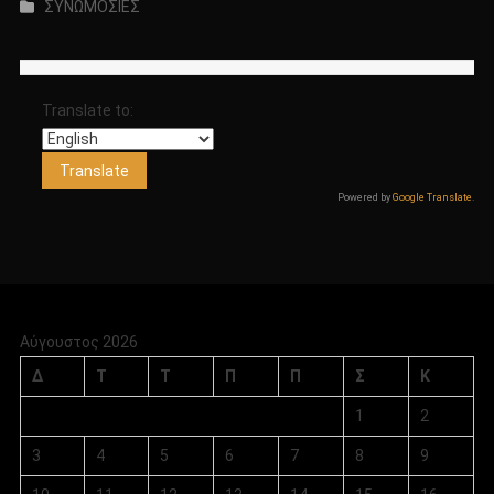
ΣΥΝΩΜΟΣΙΕΣ
Translate to:
Powered by
Google Translate
.
Αύγουστος 2026
Δ
Τ
Τ
Π
Π
Σ
Κ
1
2
3
4
5
6
7
8
9