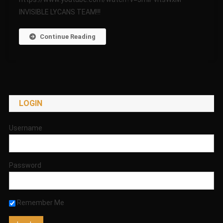
10-
INVISIBLE LYCANS TEAM!!!
2017
Continue Reading
LOGIN
Username
Password
Remember Me