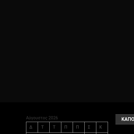
Αύγουστος 2026
ΚΑΠΟ
Δ
Τ
Τ
Π
Π
Σ
Κ