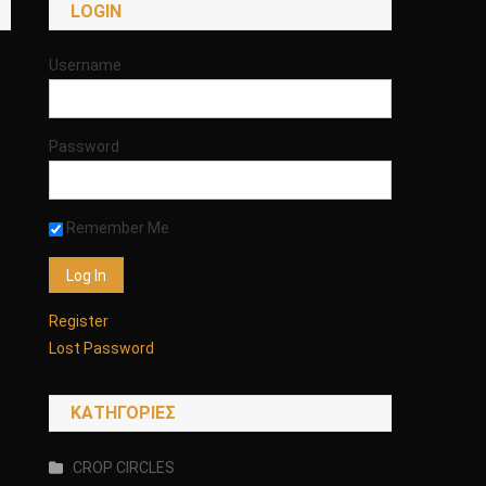
LOGIN
Username
Password
Remember Me
Register
Lost Password
KΑΤΗΓΟΡΊΕΣ
CROP CIRCLES