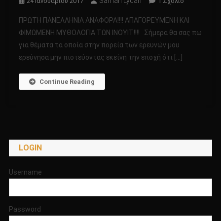
Saman Lycan
Στο
24 Ιανουαρίου 2017
1 Σχόλιο
ΠΡΩΤΗ
ΠΡΩΤΗ ΠΑΝΕΛΛΗΝΙΑ ΑΝΑΦΟΡΑ!!!! ΑΠΑΓΟΡΕΥΜΕΝΗ ΚΑΙ
ΠΑΝΕΛΛΗΝΙ
ΦΙΜΩΜΕΝΗ ΜΥΘΟΛΟΓΙΑ ΤΩΝ ΙΝΟΥΙΤ!!!! Σήμερα θα σας πω
ΑΝΑΦΟΡΑ!!!!
για θέματα τα οποία στην πορεία των ερευνών μου
ΑΠΑΓΟΡΕΥΜ
ερεύνησα μην πιστεύοντας εκείνη την εποχή ότι […]
ΚΑΙ
ΦΙΜΩΜΕΝΗ
ΜΥΘΟΛΟΓΙΑ
Continue Reading
ΤΩΝ
ΙΝΟΥΙΤ!!!!
LOGIN
Username
Password