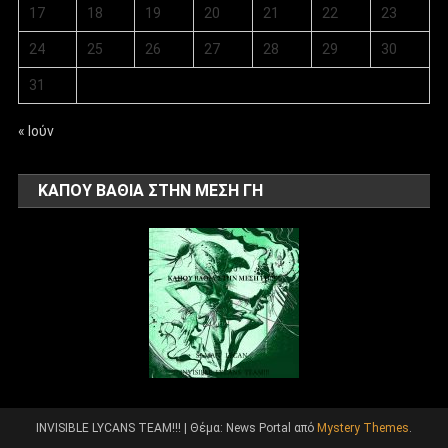
17
18
19
20
21
22
23
24
25
26
27
28
29
30
31
« Ιούν
ΚΑΠΟΥ ΒΑΘΙΑ ΣΤΗΝ ΜΕΣΗ ΓΗ
INVISIBLE LYCANS TEAM!!!
|
Θέμα: News Portal από
Mystery Themes
.