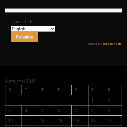
Translate to:
Powered by
Google Translate
.
Αύγουστος 2026
Δ
Τ
Τ
Π
Π
Σ
Κ
1
2
3
4
5
6
7
8
9
10
11
12
13
14
15
16