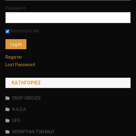
Password
Remember Me
Register
Lost Password
KΑΤΗΓΟΡΊΕΣ
CROP CIRCLES
N.A.S.A.
UFO
ΑΠΟΚΡΥΦΑ ΤΩΝ ΝΑΖΙ