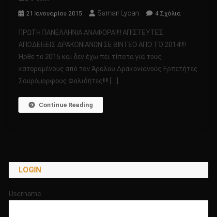
Saman Lycan
Στο
21 Ιανουαρίου 2015
4 Σχόλια
ΠΡΩΤΗ
ΠΡΩΤΗ ΠΑΝΕΛΛΗΝΙΑ ΑΝΑΦΟΡΑ!!!! ΑΠΙΣΤΕΥΤΕΣ
ΠΑΝΕΛΛΗΝΙ
ΑΠΟΔΕΙΞΕΙΣ ΔΡΑΚΟΝΙΑΝΩΝ ΣΕ ΒΙΝΤΕΟ ΑΠΟ ΤΟ 2014!!!!
ΑΝΑΦΟΡΑ!!!!
Ήρθε το 2015 και δεν έχω πει τίποτα για τους
ΑΠΙΣΤΕΥΤΕ
καταραμένους από τον Άραλου Δρακονιανούς Ερπετήτες
ΑΠΟΔΕΙΞΕΙΣ
ΔΡΑΚΟΝΙΑΝ
Σαυρόμορφους Φολιδήτες!!!! […]
ΣΕ
ΒΙΝΤΕΟ
Continue Reading
ΑΠΟ
ΤΟ
2014!!!!
LOGIN
Username