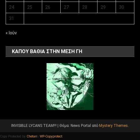
24
25
26
27
28
29
30
31
« Ιούν
ΚΑΠΟΥ ΒΑΘΙΑ ΣΤΗΝ ΜΕΣΗ ΓΗ
INVISIBLE LYCANS TEAM!!!
|
Θέμα: News Portal από
Mystery Themes
.
Copy Protected by
Chetan
's
WP-Copyprotect
.