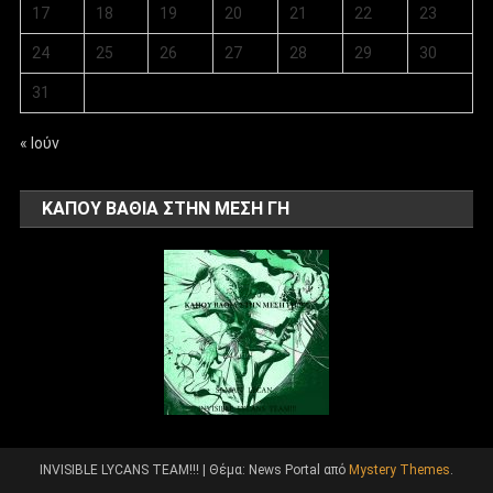
17
18
19
20
21
22
23
24
25
26
27
28
29
30
31
« Ιούν
ΚΑΠΟΥ ΒΑΘΙΑ ΣΤΗΝ ΜΕΣΗ ΓΗ
INVISIBLE LYCANS TEAM!!!
|
Θέμα: News Portal από
Mystery Themes
.