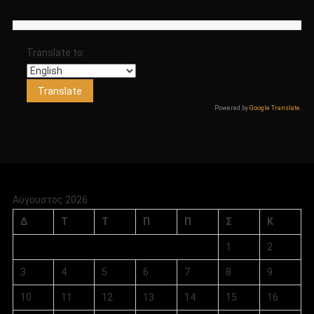
Translate to:
Powered by
Google Translate
.
Αύγουστος 2026
Δ
Τ
Τ
Π
Π
Σ
Κ
1
2
3
4
5
6
7
8
9
10
11
12
13
14
15
16