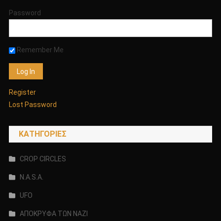
Password
Remember Me
Register
Lost Password
KΑΤΗΓΟΡΊΕΣ
CROP CIRCLES
N.A.S.A.
UFO
ΑΠΟΚΡΥΦΑ ΤΩΝ ΝΑΖΙ