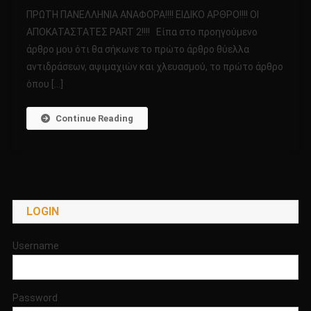
ΠΡΩΤΗ
ΠΡΩΤΗ ΠΑΝΕΛΛΗΝΙΑ ΑΝΑΦΟΡΑ!!!! ΕΙΔΙΚΟ ΑΡΘΡΟ!!!! ΟΙ
ΠΑΝΕΛΛΗΝΙΑ
ΑΠΟΚΑΤΑΣΤΑΤΕΣ PART 2!!!! Είπα στο προηγούμενο
ΑΝΑΦΟΡΑ!!!!
άρθρο μου ότι θα σήκωνε το πρώτο άρθρο θύελλα
ΕΙΔΙΚΟ
αντιδράσεων, αψιμαχιών και χλευασμού, το πρώτο άρθρο
ΑΡΘΡΟ!!!!
ΟΙ
όπου […]
ΑΠΟΚΑΤΑΣΤΑ
PART
Continue Reading
2!!!!
LOGIN
Username
Password