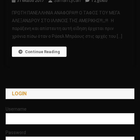
Saman Lycan
Στο
31 Μαΐου 2017
1 Σχόλιο
ΠΡΩΤΗ
ΠΡΩΤΗ ΠΑΝΕΛΛΗΝΙΑ ΑΝΑΦΟΡΑ!!!! Ο ΤΑΦΟΣ ΤΟΥ ΜΕΓΑ
ΠΑΝΕΛΛΗΝΙΑ
ΑΛΕΞΑΝΔΡΟΥ ΣΤΟ ΙΛΛΙΝΟΙΣ ΤΗΣ ΑΜΕΡΙΚΗΣ!!!;;;!!! Η
ΑΝΑΦΟΡΑ!!!!
παράξενη και απίστευτη αυτή είδηση έρχεται πριν
Ο
χρόνια πίσω όταν ο Ράσελ Μπράους στις αρχές του […]
ΤΑΦΟΣ
ΤΟΥ
ΜΕΓΑ
Continue Reading
ΑΛΕΞΑΝΔΡΟΥ
ΣΤΟ
ΙΛΛΙΝΟΙΣ
ΤΗΣ
ΑΜΕΡΙΚΗΣ!!!;;;!!!
LOGIN
Username
Password