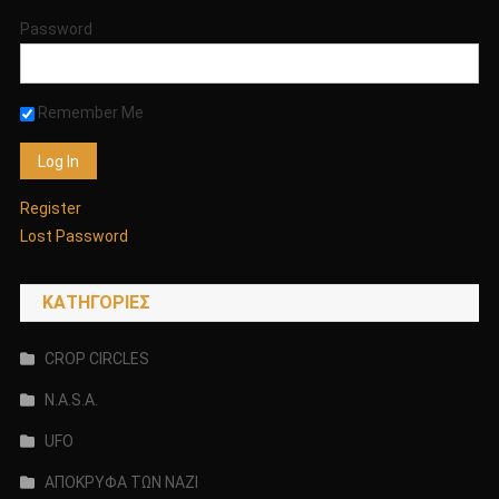
Password
Remember Me
Register
Lost Password
KΑΤΗΓΟΡΊΕΣ
CROP CIRCLES
N.A.S.A.
UFO
ΑΠΟΚΡΥΦΑ ΤΩΝ ΝΑΖΙ