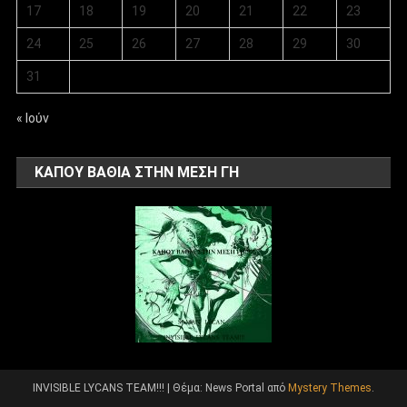
17
18
19
20
21
22
23
24
25
26
27
28
29
30
31
« Ιούν
ΚΑΠΟΥ ΒΑΘΙΑ ΣΤΗΝ ΜΕΣΗ ΓΗ
INVISIBLE LYCANS TEAM!!!
|
Θέμα: News Portal από
Mystery Themes
.