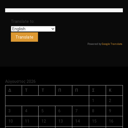
Translate to:
Powered by
Google Translate
.
Αύγουστος 2026
Δ
Τ
Τ
Π
Π
Σ
Κ
1
2
3
4
5
6
7
8
9
10
11
12
13
14
15
16