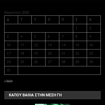
Αύγουστος 2026
Δ
Τ
Τ
Π
Π
Σ
Κ
1
2
3
4
5
6
7
8
9
10
11
12
13
14
15
16
17
18
19
20
21
22
23
24
25
26
27
28
29
30
31
« Ιούν
ΚΑΠΟΥ ΒΑΘΙΑ ΣΤΗΝ ΜΕΣΗ ΓΗ