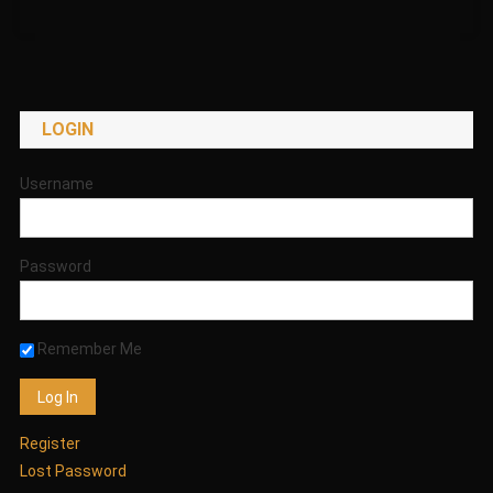
ΠΟΥ
ΠΕΤΑΓΕΤΑΙ
ΜΕΣΑ
ΑΠΟ
ΤΗΝ
LOGIN
ΚΑΤΑΣΤΡΟΦΗ
ΜΙΑ
ΠΟΛΗΣ
Username
ΣΤΗΝ
ΙΑΠΩΝΙΑ
ΑΠΟ
Password
ΤΟ
ΤΣΟΥΝΑΜΙ!;!
ΦΑΝΤΑΣΜΑ!;!
Remember Me
ΧΡΟΝΙΡ!;!
ΑΒΥΣΣΑΛΕΟΣ!;!
Η
ΚΑΠΟΙΟ
Register
ΕΙΔΟΣ
Lost Password
ΑΓΝΩΣΤΗΣ