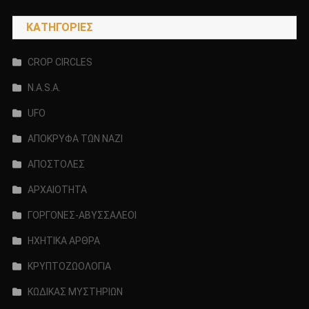
ΖΩΗΣ!!!!
ΚΑΝΕΙΣ
KΑΤΗΓΟΡΊΕΣ
ΜΕΧΡΙ
ΣΗΜΕΡΑ
CROP CIRCLES
ΔΕΝ
N.A.S.A.
ΜΠΟΡΕΙ
ΝΑ
UFO
ΤΟ
ΕΞΗΓΗΣΕΙ!!!!
ΑΠΟΚΡΥΦΑ ΤΩΝ ΝΑΖΙ
ΑΠΟΣΤΟΛΕΣ
ΑΡΧΑΙΟΤΗΤΑ
ΓΟΡΓΟΝΕΣ-ΑΒΥΣΣΑΛΕΟΙ
ΗΧΗΤΙΚΑ ΑΡΘΡΑ
ΚΡΥΠΤΟΖΩΟΛΟΓΙΑ
ΚΩΔΙΚΑΣ ΜΥΣΤΗΡΙΩΝ