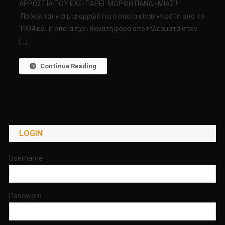
ΑΡΡΩΣΤΙΑ ΠΟΥ ΕΧΕΙ ΠΑΡΕΙ ΜΟΡΦΗ ΠΑΝΔΗΜΙΑΣ!!!
(CHAGAS)!!!
Πρόκειται για μια αρρώστια η οποία είναι γνωστή από το
ΕΙΝΑΙ
1904 και η οποία έχει θανατηφόρα αποτελέσματα στον
ΜΙΑ
ΝΕΑ
[…]
ΘΑΝΑΤΗΦΟΡΑ
ΑΡΡΩΣΤΙΑ
Continue Reading
ΠΟΥ
ΕΧΕΙ
ΠΑΡΕΙ
ΜΟΡΦΗ
ΠΑΝΔΗΜΙΑΣ!!!
LOGIN
Username
Password