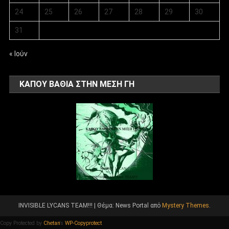
24
25
26
27
28
29
30
31
« Ιούν
ΚΑΠΟΥ ΒΑΘΙΑ ΣΤΗΝ ΜΕΣΗ ΓΗ
INVISIBLE LYCANS TEAM!!!
|
Θέμα: News Portal από
Mystery Themes
.
Copy Protected by
Chetan
's
WP-Copyprotect
.