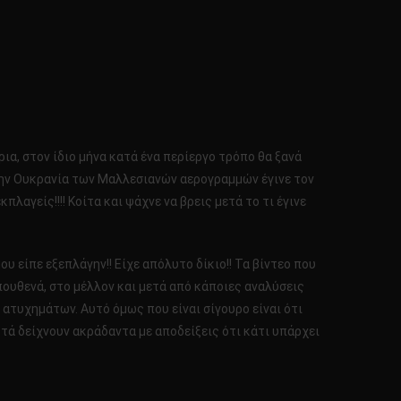
ια, στον ίδιο μήνα κατά ένα περίεργο τρόπο θα ξανά
 στην Ουκρανία των Μαλλεσιανών αερογραμμών έγινε τον
αγείς!!!! Κοίτα και ψάχνε να βρεις μετά το τι έγινε
υ είπε εξεπλάγην!! Είχε απόλυτο δίκιο!! Τα βίντεο που
 πουθενά, στο μέλλον και μετά από κάποιες αναλύσεις
ατυχημάτων. Αυτό όμως που είναι σίγουρο είναι ότι
αυτά δείχνουν ακράδαντα με αποδείξεις ότι κάτι υπάρχει