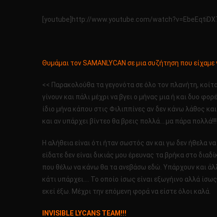
[youtube]http://www.youtube.com/watch?v=EbeEqtiDX
Θυμάμαι τον SAMANLYCAN σε μια συζήτηση που είχαμε ν
<< Παρακολούθα τα γεγονότα σε όλο τον πλανήτη, κοίτα
γίνουν και πάλι μέχρι να βγει ο μήνας μια ή και δυο 
ίδιο μήνα κάπου στις Φιλιππίνες αν δεν κάνω λάθος και
και αν υπάρχει βίντεο θα βρεις πολλά….μα πάρα πολλά!!!!
Η αλήθεια είναι ότι ήταν σωστός αν και γω δεν ήθελα να
είδατε δεν είναι δικιάς μου έρευνας τα βρήκα στο διαδ
που θέλω να κάνω θα τα ανεβάσω εδώ. Υπάρχουν και άλ
κάτι υπάρχει…. Το οποίο ίσως είναι εξωγήινο αλλά ίσως
εκεί έξω. Μέχρι την επόμενη φορά να είστε όλοι καλά.
INVISIBLE LYCANS TEAM!!!