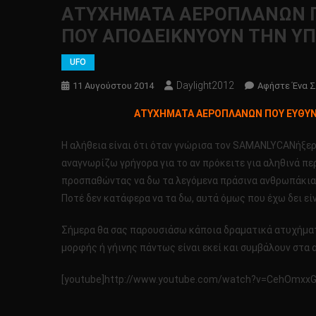
ΑΤΥΧΗΜΑΤΑ ΑΕΡΟΠΛΑΝΩΝ ΠΟ
ΠΟΥ ΑΠΟΔΕΙΚΝΥΟΥΝ ΤΗΝ ΥΠΑΡ
UFO
Daylight2012
11 Αυγούστου 2014
Αφήστε Ένα Σ
ΑΤΥΧΗΜΑΤΑ ΑΕΡΟΠΛΑΝΩΝ ΠΟΥ ΕΥΘΥΝΟΝ
Η αλήθεια είναι ότι όταν γνώρισα τον SAMANLYCANήξερα
αναγνωρίζω γρήγορα για το αν πρόκειτε για αληθινά πε
προσπαθώντας να δω τα λεγόμενα πράσινα ανθρωπάκια!! 
Ποτέ δεν κατάφερα να τα δω, αυτά όμως που έχω δει είν
Σήμερα θα σας παρουσιάσω κάποια δραματικά ατυχήματα
μορφής ή γήινης πάντως είναι εκεί και συμβάλουν στα 
[youtube]http://www.youtube.com/watch?v=CehOmxxG