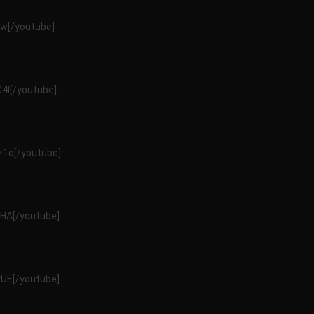
ΣΤΗΝ
w[/youtube]
ΓΗ!!!!!
4I[/youtube]
1o[/youtube]
HA[/youtube]
UE[/youtube]