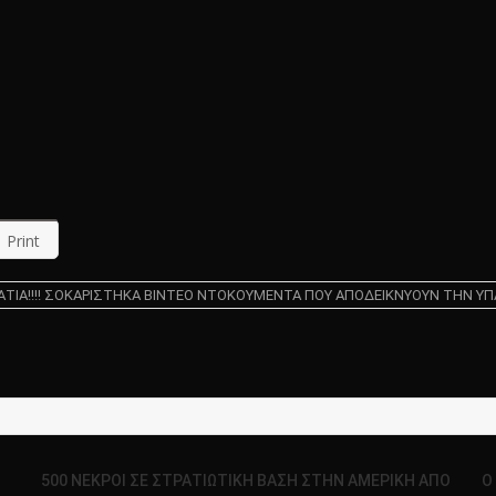
Print
ΙΑ!!!! ΣΟΚΑΡΙΣΤΗΚΑ ΒΙΝΤΕΟ ΝΤΟΚΟΥΜΕΝΤΑ ΠΟΥ ΑΠΟΔΕΙΚΝΥΟΥΝ ΤΗΝ ΥΠΑΡΞ
500 ΝΕΚΡΟΙ ΣΕ ΣΤΡΑΤΙΩΤΙΚΗ ΒΑΣΗ ΣΤΗΝ ΑΜΕΡΙΚΗ ΑΠΟ
Ο