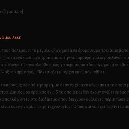
78[/youtube]
α μου λέει:
 τους πολέμους, τα μεγάλα ατυχήματα σε δρόμους, με τρένα, με βαπόρ
φορές ( κατά ένα περίεργο τρόπο μετά την κατάρριψη του αεροπλάνου
 στο Κογκό ) Παρακολούθα όμως τα αεροπορικά δυστυχήματα και θα εκπλ
 Ψάξτα καρέ καρέ…. Πάντα κάτι υπάρχει εκεί, πάντα!!!! >>
 το παραδεχτώ από την αρχή, μα όταν άρχισα να κάνω αυτά τα οποία μο
ίκτυο. Δικιάς μου έρευνας έχω 5 τα οποία και δεν έχουν ανέβει ακόμα
λα πολλά βίντεο στο διαδίκτυο όπου δείχνουν ανάλογες περιπτώσεις 
 είναι και γήινο μυστικής τεχνολογίας!! Όπως και να έχει τα βίντεο 