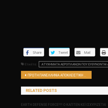
Share
Tweet
Mail
Ετικέτα:
ΑΤΥΧΗΜΑΤΑ ΑΕΡΟΠΛΑΝΩΝ ΠΟΥ ΕΥΘΥΝΟΝΤΑΙ ΑΤ
Πλοήγηση
ΠΡΩΤΗ ΠΑΝΕΛΛΗΝΙΑ ΑΠΟΚΛΕΙΣΤΙΚΗ ΑΝΑΦΟΡΑ!!!! ΠΛΑΝΗΤΗΣ ΑΡΗΣ!!!! ΤΕΛΕΥΤΑΙΑ ΑΠΙΣΤΕΥΤΑ ΕΥΡΗΜΑΤΑ!!!!
άρθρων
RELATED POSTS
EARTH DEFENSE FORCE!!!! Ο ΚΑΠΤΕΝ ΚΕΪ ΙΣΧΥΡΙΖΕΤΑΙ