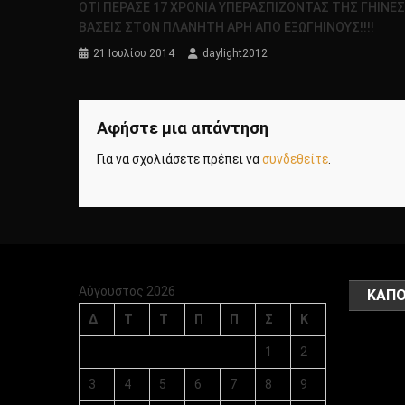
ΟΤΙ ΠΕΡΑΣΕ 17 ΧΡΟΝΙΑ ΥΠΕΡΑΣΠΙΖΟΝΤΑΣ ΤΗΣ ΓΗΙΝΕ
ΒΑΣΕΙΣ ΣΤΟΝ ΠΛΑΝΗΤΗ ΑΡΗ ΑΠΟ ΕΞΩΓΗΙΝΟΥΣ!!!!
21 Ιουλίου 2014
daylight2012
Αφήστε μια απάντηση
Για να σχολιάσετε πρέπει να
συνδεθείτε
.
Αύγουστος 2026
ΚΑΠΟ
Δ
Τ
Τ
Π
Π
Σ
Κ
1
2
3
4
5
6
7
8
9