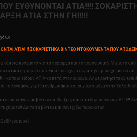
Υ ΕΥΘΥΝΟΝΤΑΙ ΑΤΙΑ!!!! ΣΟΚΑΡΙΣ
ΞΗ ΑΤΙΑ ΣΤΗΝ ΓΗ!!!!!
Για
χόλιο
Το
ΤΑΙ ΑΤΙΑ!!!! ΣΟΚΑΡΙΣΤΗΚΑ ΒΙΝΤΕΟ ΝΤΟΚΟΥΜΕΝΤΑ ΠΟΥ ΑΠΟΔΕΙΚΝ
ΑΤΥΧΗΜΑΤΑ
ΑΕΡΟΠΛΑΝΩΝ
 κάποια πράγματα για τα περίεργα και το παραφυσικό. Μα μετά από τ
ΠΟΥ
ριστατικά ή για ψεύτικα. Εκεί που έχω στέψει την προσοχή μου είναι
ΕΥΘΥΝΟΝΤΑΙ
Η κάποιο είδους ΑΤΙΑ να πετά στον ουρανό. Αν με ρωτήσετε αν εγώ έ
ΑΤΙΑ!!!!
αι τα λεγόμενα γκρίζα ανθρωπάκια και συγκεκριμένα στην Χαλκιδική αν
ΣΟΚΑΡΙΣΤΗΚΑ
ΒΙΝΤΕΟ
 αεροπλάνων με βίντεο αποδείξεις όπου τα δημιούργησαν ΑΤΙΑ!! Δεν 
ΝΤΟΚΟΥΜΕΝΤΑ
ατυχήματα!! Δείτε τα βίντεο και συνεχίζω παρακάτω:
ΠΟΥ
ΑΠΟΔΕΙΚΝΥΟΥΝ
Qs8[/youtube]
ΤΗΝ
ΥΠΑΡΞΗ
ΑΤΙΑ