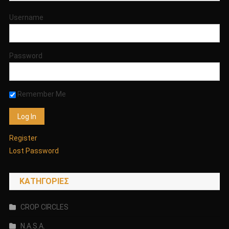
Username
Password
Remember Me
Register
Lost Password
KΑΤΗΓΟΡΊΕΣ
CROP CIRCLES
N.A.S.A.