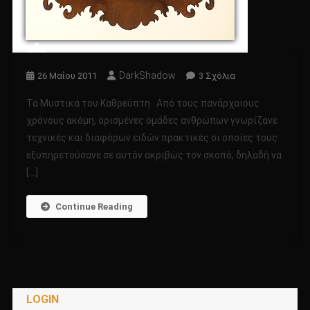
DarkShadow
Στο
26 Μαΐου 2011
3 Σχόλια
Τα
Τα Μυστικά του Καθρεύπτη Από τους πανάρχαιους
Μυστικά
χρόνους ακόμη, ορισμένες ομάδες ανθρώπων γνωρίζανε
Του
τεχνικές και διαφόρων ειδών πρακτικές οι οποίες τους
Καθρέπτη
εξυπηρετούσανε σε αυτόν ακριβώς τον σκοπό, δηλαδή να
[…]
Continue Reading
LOGIN