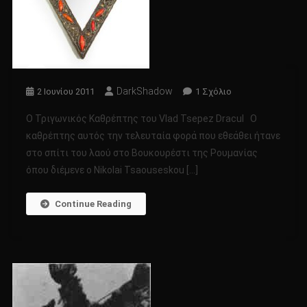
DarkShadow
Στο
2 Ιουνίου 2011
1 Σχόλιο
Ο
Ο Τριγωνικός Καθρέπτης του Vlad Tsepez Dracul Ο
Τριγωvικός
καθρέπτης αυτός την τελευταία φορά που εθεάθει ήτανε
Καθρέπτης
στο σπίτι του λαού στο Βουκουρέστι της Ρουμανίας
Του
όπου διέμενε ο Nikolai Tsaouseskou […]
Vlad
Tsepez
Dracul
Continue Reading