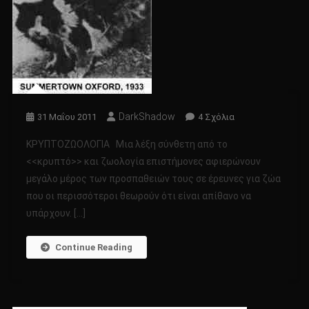
DarkShadow
Στο
31 Μαΐου 2011
4 Σχόλια
Κρυπτοζωολογία
ΚΡΥΠΤΟΖΩΟΛΟΓΙΑ Μια λέξη σύνθετη από το
<<κρυπτό>> και ζωολογία επιστήμονες αφιερώνουν
μεγάλο μέρος των προσπαθειών τους σε έρευνες για ζώα
που οι περισσότεροι θεωρούν ότι είναι απίθανο να
υπάρχουν. […]
Continue Reading