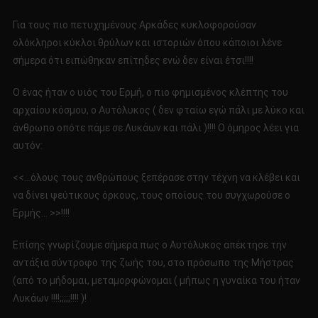
Για τους πιο πετυχημένους Αρκάδες κυκλοφορούσαν
ολόκληροι κύκλοι θρύλων και ιστοριών όπου κάποιοι λένε
σήμερα ότι ειπώθηκαν επίτηδες ενώ δεν είναι έτσι!!!!
Ο ένας ήταν ο υιός του Ερμή, ο πιο φημισμένος κλέπτης του
αρχαίου κόσμου, ο Αυτόλυκος ( δεν φταίω εγώ πάλι με λύκο και
άνθρωπο οπότε πάμε σε Λυκάων και πάλι )!!!! Ο όμηρος λέει για
αυτόν:
<<…όλους τους ανθρώπους ξεπέρασε στην τέχνη να κλέβει και
να δίνει ψεύτικους όρκους, τους οποίους του συγχωρούσε ο
Ερμής… >>!!!!
Επίσης γνωρίζουμε σήμερα πως ο Αυτόλυκος απέκτησε την
αντάξια σύντροφο της ζωής του, στο πρόσωπο της Μήστρας
(από το μήδομαι, μεταμορφώνομαι ( μήπως η γυναίκα του ήταν
Λυκάων !!!!;;;;;!!!! )!