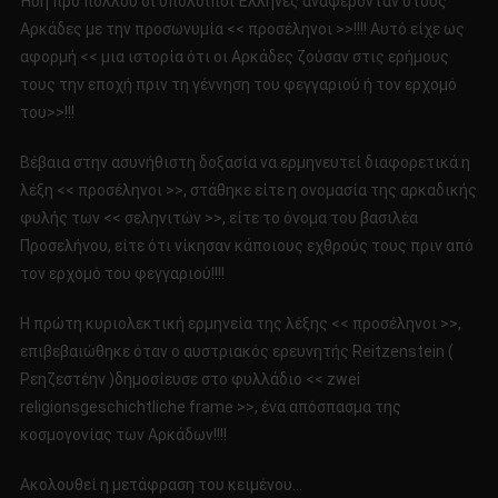
Ήδη προ πολλού οι υπόλοιποι Έλληνες αναφέρονταν στους
Αρκάδες με την προσωνυμία << προσέληνοι >>!!!! Αυτό είχε ως
αφορμή << μια ιστορία ότι οι Αρκάδες ζούσαν στις ερήμους
τους την εποχή πριν τη γέννηση του φεγγαριού ή τον ερχομό
του>>!!!
Βέβαια στην ασυνήθιστη δοξασία να ερμηνευτεί διαφορετικά η
λέξη << προσέληνοι >>, στάθηκε είτε η ονομασία της αρκαδικής
φυλής των << σεληνιτών >>, είτε το όνομα του βασιλέα
Προσελήνου, είτε ότι νίκησαν κάποιους εχθρούς τους πριν από
τον ερχομό του φεγγαριού!!!!
Η πρώτη κυριολεκτική ερμηνεία της λέξης << προσέληνοι >>,
επιβεβαιώθηκε όταν ο αυστριακός ερευνητής Reitzenstein (
Ρεηζεστέην )δημοσίευσε στο φυλλάδιο << zwei
religionsgeschichtliche frame >>, ένα απόσπασμα της
κοσμογονίας των Αρκάδων!!!!
Ακολουθεί η μετάφραση του κειμένου…