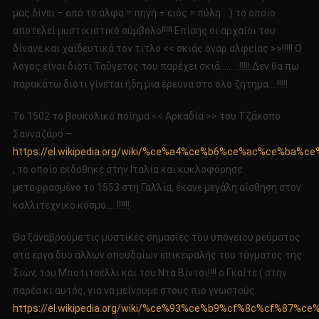
μας δίνει – από το άλφα = πηγή + ειός = πύλη …) το οποίο
αποτελεί μυστικιστικό σύμβολο!!!!! Επίσης οι αρχαίοι του
δίνανε και χαϊδευτικά τον τίτλο << σκιάς όναρ αλφείας >>!!!!! Ο
λόγος είναι διότι Ταΰγετος του παρέχει σκιά ……..!!!!! Δεν θα πω
παρακάτω διότι γίνεται ήδη μια έρευνα στο όλο ζήτημα….!!!!!
Το 1502 το βουκολικό ποίημα << Αρκαδία >> του Τζάκοπο
Σανναζάρο –
https://el.wikipedia.org/wiki/%ce%a4%ce%b6%ce%ac%ce%
, το οποίο εκδόθηκε στην Ιταλία και κυκλοφόρησε
μεταφρασμένο το 1553 στη Γαλλία, έκανε μεγάλη αίσθηση στον
καλλιτεχνικό κόσμο…..!!!!!!
Θα ξαναβρούμε τις μυστικές σημασίες του υπόγειου ρεύματος
στα έργα δυο άλλων σπουδαίων επικεφαλής του τάγματος της
Σιών, του Μποτιτσέλλι και του Ντα Βίντσι!!!! o Γκαίτε ( στην
παρέα κι αυτός, για να μείνουμε στους πιο γνωστούς
https://el.wikipedia.org/wiki/%ce%93%ce%b9%cf%8c%cf