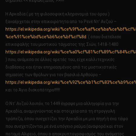
σημαίνει << κεφαλή Διός >>!!!!
Η Αρκαδία ( με τη φιλοσοφική κληρονομιά του όρου )
ξαναέρχεται στην επικαιρότητα από το Ρενέ Ντ’ Ανζού –
https://el.wikipedia.org/wiki/%ce%9f%ce%af%ce%ba%ce%b
%ce%91%ce%bd%ce%b6%ce%bf%cf%8d
( όπου διετέλεσε
επικεφαλής του μυστικού τάγματος της Σιών, 1418-1480
https://el.wikipedia.org/wiki/%ce%a0%cf%81%cf%89%cf
) που, ανάμεσα σε άλλες αρετές του, είχε καλλιτεχνικές
διαθέσεις και ήταν επηρεασμένος από τις μυστικιστικές
σημασίες των θρύλων για τον βασιλιά Αρθούρο –
https://el.wikipedia.org/wiki/%ce%92%ce%b1%cf%83%ce%
και το Άγιο δισκοπότηρο!!!!!!
Ο Ντ’ Ανζού λοιπόν, το 1449 έγραψε μια αλληγορία για την
Αρκαδία, αναμιγνύοντας και στοιχεία από τη στρογγυλή
τράπεζα, όπου συσχετίζει την Αρκαδία με μια πηγή ή ένα τάφο
που συσχετίζονται με ένα υπόγειο ρεύμα (αναφορά και στον
ποταμό Αλφειό, όπου ο αποκρυπτογραφισμός του ονόματος