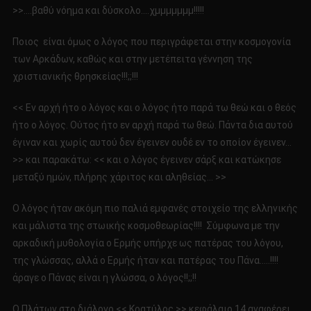
>>….βαθύ νόημα και δύσκολο….χμμμμμμμ!!!!!
Ποιος είναι όμως ο λόγος που περιγράφεται στην κοσμογονία
των Αρκάδων, καθώς και στην μετέπειτα γέννηση της
χριστιανικής θρησκείας!!!;;!!!
<< Εν αρχή ήτο ο λόγος και ο λόγος ήτο παρά τω θεώ και ο θεός
ήτο ο λόγος. Ούτος ήτο εν αρχή παρά τω θεώ. Πάντα δια αυτού
έγιναν και χωρίς αυτού δεν έγεινεν ουδέ εν το οποίον έγεινεν…
>> και παρακάτω: << και ο λόγος έγεινεν σάρξ και κατώκησε
μεταξύ ημών, πλήρης χάριτος και αληθείας… >>
Ο λόγος ήταν ακόμη πιο παλιά εμφανές στοιχείο της ελληνικής
και μάλιστα της στωικής κοσμοθεωρίας!!!! Σύμφωνα με την
αρκαδική μυθολογία ο Ερμής υπήρχε ως πατέρας του λόγου,
της γλώσσας, αλλά ο Ερμής ήταν και πατέρας του Πάνα…..!!!!
άραγε ο Πάνας είναι η γλώσσα, ο λόγος!!;;!!
Ο Πλάτων στο διάλογο << Κρατύλος >> κεφάλαιο 14 αναφέρει