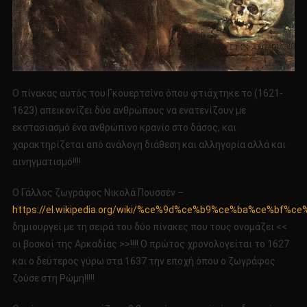
Ο πίνακας αυτός του Γκουερτσίνο όπου φτιάχτηκε το (1621-
1623) απεικονίζει δύο ανθρώπους να ενατενίζουν με
εκστασιασμό ένα ανθρώπινο κρανίο στο δάσος, και
χαρακτηρίζεται από ανάλογη διάθεση και αλληγορία αλλά και
αινηγματισμό!!!!
Ο Γάλλος ζωγράφος Νικολά Πουσσέν –
https://el.wikipedia.org/wiki/%ce%9d%ce%b9%ce%ba%ce%b
δημιουργεί με τη σειρά του δύο πίνακες που τους ονομάζει <<
οι βοσκοί της Αρκαδίας >>!!!! Ο πρώτος χρονολογείται το 1627
και ο δεύτερος γύρω στα 1637 την εποχή όπου ο ζωγράφος
ζούσε στη Ρώμη!!!!!