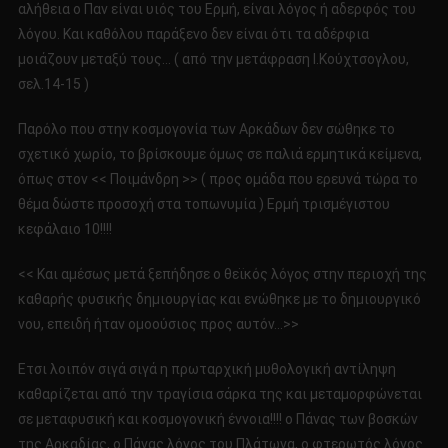
αλήθεια ο Παν είναι υιός του Ερμή, είναι λόγος ή αδερφός του
λόγου. Και καθόλου παράξενο δεν είναι ότι τα αδέρφια
μοιάζουν μεταξύ τους… ( από την μετάφραση Ι.Κούχτσογλου,
σελ.14-15 )
Παρόλο που στην κοσμογονία των Αρκάδων δεν σώθηκε το
σχετικό χωρίο, το βρίσκουμε όμως σε παλιά ερμητικά κείμενα,
όπως στον << Ποιμάνδρη >> ( προς ομάδα που ερευνά τώρα το
θέμα δώστε προσοχή στα τοπωνυμία ) Ερμή τρισμέγιστου
κεφάλαιο 10!!!!
<< Και αμέσως μετά ξεπήδησε ο θεϊκός λόγος στην περιοχή της
καθαρής φυσικής δημιουργίας και ενώθηκε με το δημιουργικό
νου, επειδή ήταν ομοούσιος προς αυτόν…>>
Ετσι λοιπόν σιγά σιγά η πρωταρχική μυθολογική αντίληψη
καθαρίζεται από την τραγίσια σάρκα της και μεταμορφώνεται
σε μεταφυσική και κοσμογονική έννοια!!!! ο Πάνας των βοσκών
της Αρκαδίας, ο Πάνας λόγος του Πλάτωνα, ο φτερωτός λόγος