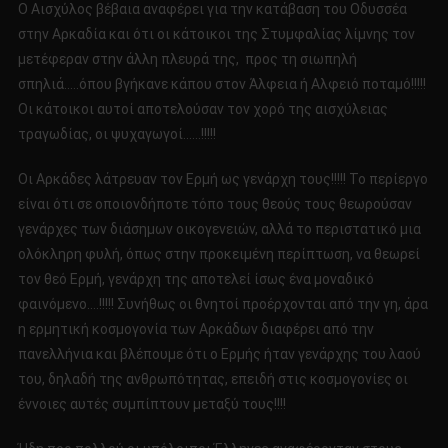
Ο Αισχύλος βέβαια αναφέρει για την κατάβαση του Οδυσσέα
στην Αρκαδία και ότι οι κάτοικοι της Στυμφαλίας λίμνης τον
μετέφεραν στην άλλη πλευρά της, προς τη σιωπηλή
σπηλιά…..όπου βγήκανε κάπου στον Άλφεια ή Αλφειό ποταμό!!!!!
Οι κάτοικοι αυτοί αποτελούσαν τον χορό της αισχύλειας
τραγωδίας, οι ψυχαγωγοί……!!!!!
Οι Αρκάδες λάτρευαν τον Ερμή ως γενάρχη τους!!!!! Το περίεργο
είναι ότι σε οποιονδήποτε τόπο τους θεούς τους θεωρούσαν
γενάρχες των διάσημων οικογενειών, αλλά το περιστατικό μια
ολόκληρη φυλή, όπως στην προκειμένη περίπτωση, να θεωρεί
τον θεό Ερμή, γενάρχη της αποτελεί ίσως ένα μοναδικό
φαινόμενο….!!!!! Συνήθως οι θνητοί προέρχονται από την γη, άρα
η ερμητική κοσμογονία των Αρκάδων διαφέρει από την
πανελλήνια και βλέπουμε ότι ο Ερμής ήταν γενάρχης του λαού
του, δηλαδή της ανθρωπότητας, επειδή στις κοσμογονίες οι
έννοιες αυτές συμπίπτουν μεταξύ τους!!!!