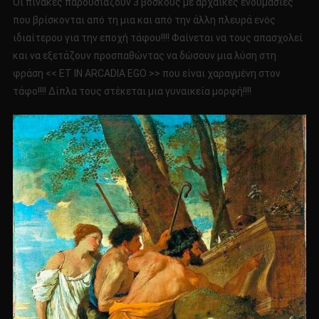
Οι πίνακες παρουσιάζουν 3 βοσκούς με αρχαϊκές ενδυμασίες
που βρίσκονται από τη μια και από την άλλη πλευρά ενός
ιδιαίτερου για την εποχή τάφου!!!! Φαίνεται να τους απασχολεί
και να εξετάζουν προσπαθώντας να δώσουν μια λύση στη
φράση << ET IN ARCADIA EGO >> που είναι χαραγμένη στον
τάφο!!!! Δίπλα τους στέκεται μια γυναικεία μορφή!!!!