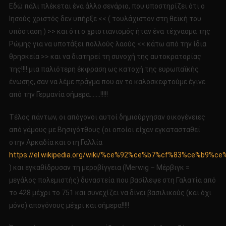
Εδώ πάλι πλέκεται ένα άλλο σενάριο, που υποστηρίζει ότι ο
Ιησούς χριστός δεν υπήρξε << ( τουλάχιστον στη θεϊκή του
υπόσταση ) >> και ότι ο χριστιανισμός ήταν ένα τέχνασμα της
Ρώμης για να υποτάξει πολλούς λαούς << κάτω από την ίδια
θρησκεία >> και να διατηρεί τη συνοχή της αυτοκρατορίας
της!!!! μια παλιότερη έκφραση ως κατοχή της ευρωπαϊκής
ένωσης, σαν να λέμε πράγμα που αν το καλοσκεφτούμε έγινε
από την Γερμανία σήμερα…….!!!!!
Τέλος πάντων, οι απόγονοι αυτοί δημιούργησαν οικογένειες
από γάμους με Βησιγότθους (οι οποίοι είχαν εγκατασταθεί
στην Αρκαδία και στη Γαλλία
https://el.wikipedia.org/wiki/%ce%92%ce%b7%cf%83%ce%b9
) και εγκαθίδρυσαν τη μεροβίγγεια (Merwig – Μέρβιγκ =
μεγάλος πολεμιστής) δυναστεία που βασίλεψε στη Γαλατία από
το 428 μέχρι το 751 και συνεχίζει να δίνει βασιλικούς (και όχι
μόνο) απογόνους μέχρι και σήμερα!!!!!