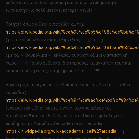
αυλό και η βουκολική μουσική και ποίηση στάθηκε πηγή
έμπνευσης για πολύ μεταγενέστερες γενιές!!!!
Ποιητές όπως ο Θεόκριτος (3ος αι. π.χ.
https://el.wikipedia.org/wiki/%ce%98%ce%b5%cf%8c%ce%ba
) με τα << ειδύλλια >> και ο Βιργίλιος (1ος αι. π.χ.
https://el.wikipedia.org/wiki/%ce%92%ce%b9%cf%81%ce%b3
) με τα << βουκολικά >> έπλασαν ουσιαστικά μια φανταστική
χώρα ( !!!;;;!!! ) όπου οι βοσκοί διατηρούσαν τα αγνά ήθη τους και
επικρατούσε η ευτυχία της ήρεμης ζωής…….!!!!!
Αργότερα, η περιγραφή της Αρκαδίας από τον Δάντη στην θεία
κωμωδία (
https://el.wikipedia.org/wiki/%ce%94%ce%ac%ce%bd%cf%
) , έδωσε νέα ώθηση σε μια κίνηση που αποτέλεσε τον
Αρκαδισμό!!!! και το 1690 ιδρύεται στη Ρώμη η φιλολογική
ακαδημία της Αρκαδίας (accademia dell’ arcadia –
https://it.wikipedia.org/wiki/accademia_dell%27arcadia
), η