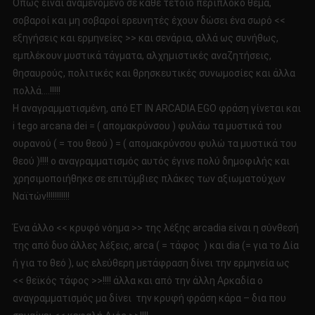
Όπως είναι αναμενόμενο σε κάθε τέτοιο περίπλοκο θέμα,
σοβαροί και μη σοβαροί ερευνητές έχουν δώσει ένα σωρό <<
εξηγήσεις και ερμηνείες >> και σενάρια, αλλά ως συνήθως,
εμπλέκουν μυστικά τάγματα, αλχημιστικές αναζητήσεις,
θησαυρούς, πολιτικές και θρησκευτικές συνωμοσίες και άλλα
πολλά….!!!!!
Η αναγραμματισμένη, από ET IN ARCADIA EGO φράση γίνεται και
i tego arcana dei = ( απομακρύνσου ) φυλάω τα μυστικά του
ουρανού ( = του θεού ) = ( απομακρύνσου φυλώ τα μυστικά του
θεού )!!!! ο αναγραμματισμός αυτός έγινε πολύ δημοφιλής και
χρησιμοποιήθηκε σε επιτύμβιες πλάκες των αξιωματούχων
Ναϊτών!!!!!!!!!!!
Ένα άλλο << κρυφό νόημα >> της λέξης arcadia είναι η σύνθεσή
της από δυο άλλες λέξεις, arca ( = τάφος ) και dia (= για το Δία
ή για το θεό ), ως ελεύθερη μετάφραση δίνει την ερμηνεία ως
<< θεϊκός τάφος >>!!!! άλλα και από την άλλη Αρκαδία ο
αναγραμματισμός μα δίνει την κρυφή φράση κάρα – δια που