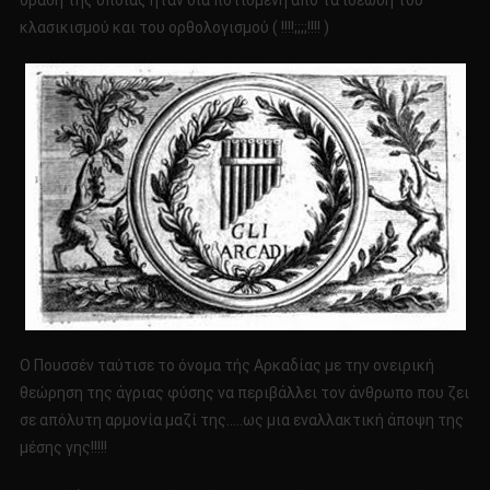
δράση της οποίας ήταν δια ποτισμένη από τα ιδεώδη του
κλασικισμού και του ορθολογισμού ( !!!!;;;;!!!! )
Ο Πουσσέν ταύτισε το όνομα τής Αρκαδίας με την ονειρική
θεώρηση της άγριας φύσης να περιβάλλει τον άνθρωπο που ζει
σε απόλυτη αρμονία μαζί της…..ως μια εναλλακτική άποψη της
μέσης γης!!!!!