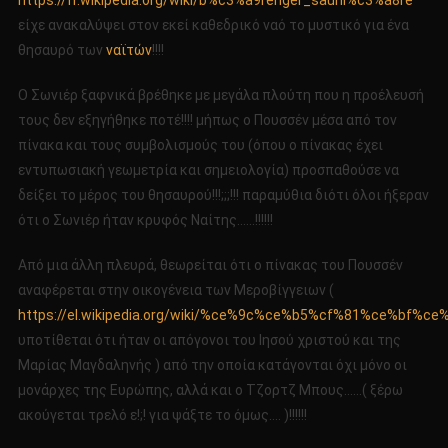
https://fr.wikipedia.org/wiki/b%c3%a9renger_sauni%c3%a8re
είχε ανακαλύψει στον εκεί καθεδρικό ναό το μυστικό για ένα
θησαυρό των
ναϊτών
!!!!
Ο Σωνιέρ ξαφνικά βρέθηκε με μεγάλα πλούτη που η προέλευσή
τους δεν εξηγήθηκε ποτέ!!!! μήπως ο Πουσσέν μέσα από τον
πίνακα και τους συμβολισμούς του (όπου ο πίνακας έχει
εντυπωσιακή γεωμετρία και σημειολογία) προσπαθούσε να
δείξει το μέρος του θησαυρού!!!;;;!!! παραμύθια διότι όλοι ήξεραν
ότι ο Σωνιέρ ήταν κρυφός Ναίτης……!!!!!!
Από μια άλλη πλευρά, θεωρείται ότι ο πίνακας του Πουσσέν
αναφέρεται στην οικογένεια των Μεροβίγγειων (
https://el.wikipedia.org/wiki/%ce%9c%ce%b5%cf%81%ce%b
υποτίθεται ότι ήταν οι απόγονοι του Ιησού χριστού και της
Μαρίας Μαγδαληνής ) από την οποία κατάγονται όχι μόνο οι
μονάρχες της Ευρώπης, αλλά και ο Τζορτζ Μπους……( ξέρω
ακούγεται τρελό ε!;! για ψάξτε το όμως…. )!!!!!!