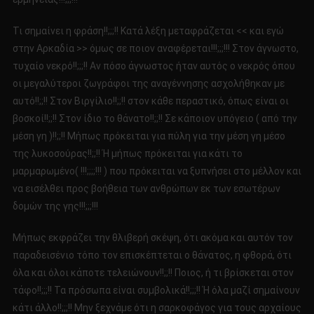
Τι σημαίνει η φράση!!;;;!! Κατά λέξη μεταφράζεται << και εγώ
στην Αρκαδία >> όμως σε ποιον αναφέρεται!!!;;;!!! Στον άγνωστο,
τυχαίο νεκρό!!;;;!! Αν πόσο άγνωστος ήταν αυτός ο νεκρός όπου
οι μεγαλύτεροι ζωγράφοι της αναγέννησης ασχολήθηκαν με
αυτό!!;;!! Στον Βιργίλιο!!;;!! στον κάθε περαστικό, όπως είναι οι
βοσκοί!!;;!! Στον ίδιο το θάνατο!!;;!! Σε κάποιον υπόγειο ( από την
μέση γη )!!;;!! Μήπως πρόκειται για πύλη για την μέση γη μέσο
της λυκοσούρας!!;;!! Ή μήπως πρόκειται για κάτι το
μαρμαρωμένο( !!!;;;;!!! ) που πρόκειται να ξυπνήσει στο μέλλον και
να εισέλθει προς βοήθεια των ανθρώπων εκ των εσωτέρων
δομών της γης!!!;;;!!!
Μήπως εκφράζει την θλιβερή σκέψη, ότι ακόμα και αυτόν τον
παραδεισένιο τόπο τον επισκέπτεται ο θάνατος, η φθορά, ότι
όλα και όλοι κάποτε τελειώνουν!!;;!! Ποιος, ή τι βρίσκεται στον
τάφο!!;;;!! Τα πρόσωπα είναι συμβολικά!!;;;!! Ή όλα μαζί σημαίνουν
κάτι άλλο!!;;;!! Μην ξεχνάμε ότι η σαρκοφάγος για τους αρχαίους