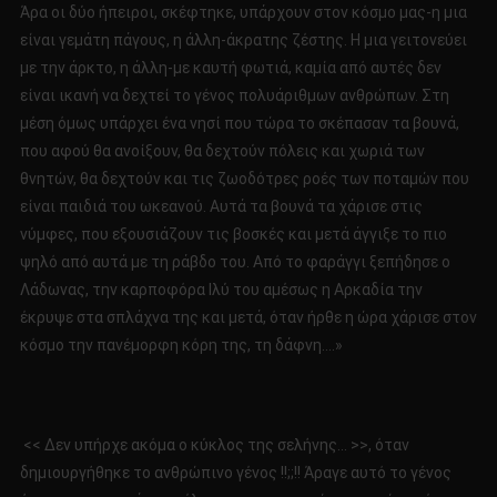
Άρα οι δύο ήπειροι, σκέφτηκε, υπάρχουν στον κόσμο μας-η μια
είναι γεμάτη πάγους, η άλλη-άκρατης ζέστης. Η μια γειτονεύει
με την άρκτο, η άλλη-με καυτή φωτιά, καμία από αυτές δεν
είναι ικανή να δεχτεί το γένος πολυάριθμων ανθρώπων. Στη
μέση όμως υπάρχει ένα νησί που τώρα το σκέπασαν τα βουνά,
που αφού θα ανοίξουν, θα δεχτούν πόλεις και χωριά των
θνητών, θα δεχτούν και τις ζωοδότρες ροές των ποταμών που
είναι παιδιά του ωκεανού. Αυτά τα βουνά τα χάρισε στις
νύμφες, που εξουσιάζουν τις βοσκές και μετά άγγιξε το πιο
ψηλό από αυτά με τη ράβδο του. Από το φαράγγι ξεπήδησε ο
Λάδωνας, την καρποφόρα Ιλύ του αμέσως η Αρκαδία την
έκρυψε στα σπλάχνα της και μετά, όταν ήρθε η ώρα χάρισε στον
κόσμο την πανέμορφη κόρη της, τη δάφνη….»
<< Δεν υπήρχε ακόμα ο κύκλος της σελήνης… >>, όταν
δημιουργήθηκε το ανθρώπινο γένος !!;;!! Άραγε αυτό το γένος