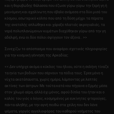
και η θορυβώδης θάλασσα που έζωσε γύρω γύρω την ξερή γη ή
μαινόμενη και αχαλίνωτη που έβαλε ανάμεσα στα δύο μισά του
κόσμου, εσωτερικό κόλπο που από τη δύση μέχρι τα πέρατα
της ανατολής απλώθηκε και χάραξε πλατιές ακρογιαλιές, τα
νερά πολυπλανώμενων κυμάτων διαχύθηκαν γύρω από την γη
αδελφή, ενώ οι δύο πόλοι σφίγγουν τον άξονα… >>
Συνεχίζω το απόσπασμα που αναφέρει σχετικές πληροφορίες
για την κοσμική γέννηση της Αρκαδίας:
<< Δεν υπήρχε ακόμα ο κύκλος του ήλιου, ούτε η σελήνη τίναζε
τα ηνία των βοδιών που σέρνουν τα πόδια τους. Έρεε μόνο η
νύχτα ακατάπαυστα, χωρίς ημέρα, λάμποντας με λεπτές
ακτίνες των άστρων. Με τούτα κατά νου πήγαινε ο Ερμής μέσα
στον χλωμό αέρα, αλλά όχι μόνος, αφού δίπλα του ήταν και ο
καλός του γιός ο λόγος, κοσμημένος με ευκίνητες φτερούγες,
πάντα αληθής, με την αγνή πειθώ στα χείλη που δεν λένε
ψέματα, γοργός αγγελιοφόρος του καθαρού νοήματος του