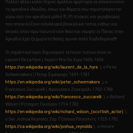
Πολλοί άλλοι καλλιτέχνες έμελλαν αργότερα να απεικονίσουν
το αρκαδικό ιδεώδες, όπως και θέματα που περιστρέφονται
γύρω από τον αρκαδικό μύθο( !!!;;;!!!) πίνακες και γκραβούρες
που απεικονίζουν ειδυλλιακά βουκολικά τοπία, καθώς και
σκηνές όπου πρωταγωνιστούν θεοί και νύμφες (ο Πάνας στην
Αρκαδία έχει ξεχωριστή θέση), έγιναν πολύ διαδεδομένα!!!!
Οι σημαντικότεροι δημιουργοί τέτοιων τοπίων είναι οι:
Laurent De La Hyre ( Λορέντ Ντε Λα Χγρε 1606-1656
https://en.wikipedia.org/wiki/laurent_de_la_hyre
), ο Peter
Scheemakers ( Πήτερ Σιμέηκερς 1691-1781
https://en.wikipedia.org/wiki/peter_scheemakers
), ο
Francesco Zuccarelli ( Φρανςέσκο Ζουκαρέλι 1702-1788
https://en.wikipedia.org/wiki/francesco_zuccarelli
), ο Richard
Wilson ( Ρίτσαρντ Γουίλσον 1714-1782
https://en.wikipedia.org/wiki/richard_wilson_(scottish_actor)
),
o Ser Joshua Reynold ( Σερ Τζόσουα Ρέηνολντς 1723-1792
https://ca.wikipedia.org/wiki/joshua_reynolds
) , o Honore