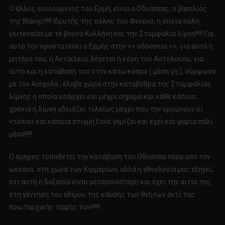
Ο άλλος ευνοούμενος του Ερμή, είναι ο Οδυσσέας, ο βασιλιάς
της Ιθάκης!!!!! Ιδρυτής της πόλης του Φενεού, η οποία πόλη
γειτονεύει με το βουνό Κυλλήνη και την Στυμφαλία λίμνη!!!!! Για
αυτό τον προστατεύει ο Ερμής στην << οδύσσεια >>, για αυτό η
μητέρα του, η Αντίκλεια, λέγεται η κόρη του Αυτόλυκου, για
αυτό και η κατάβασή του στον κάτω κόσμο ( μέση γη ), σύμφωνα
με τον Αισχύλο , έλαβε χώρα στην καταβόθρα της Στυμφαλίας
λίμνης η οποία υπάρχει και μέχρι σήμερα και κάθε κάποια
χρόνια η λίμνη αδειάζει τελείως μέχρι που την οργώνουν οι
ντόπιοι και κάποια στιγμή ξανά γεμίζει και έχει και ψάρια πάλι
μέσα!!!!!
Ο όμηρος τοποθετεί την κατάβαση του Οδυσσέα πέρα από τον
ωκεανό, στη χώρα των Κιμμερίων, αλλά η εθνολογία μας εξηγεί,
ότι αυτή η δοξασία είναι μεταγενέστερη και έχει την αιτία της
στη γέννηση του εθίμου της καύσης των θνητών αντί της
πρωταρχικής ταφής των!!!!!!