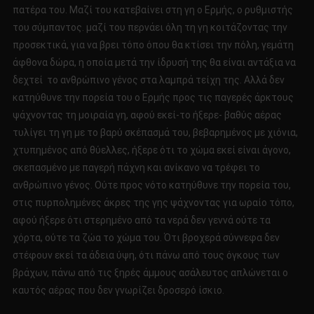
πατέρα του. Μαζί του κατεβαίνει στη γη ο Ερμής, ο ρυθμιστής
του σύμπαντος. μαζί του περνάει όλη τη γη κοιτάζοντας την
προσεκτικά, για να βρει τόπο όπου θα κτίσει την πόλη, γεμάτη
άφθονα δώρα, η οποία μετά την ίδρυσή της θα είναι αντάξια να
δεχτεί το ανθρώπινο γένος στα λαμπρά τείχη της. Αλλά δεν
κατηύθυνε την πορεία του ο Ερμής προς τις παγερές άρκτους
ψάχνοντας τη μοιραία γη, αφού εκεί-το ήξερε- βαθύς αέρας
τυλίγει τη γη με το βαρύ σκέπασμά του, βεβαρημένος με χιόνια,
χτυπημένος από θύελλες, ήξερε ότι το χώμα εκεί είναι άγονο,
σκεπασμένο με παγερή πάχνη και ανίκανο να τρέφει το
ανθρώπινο γένος. Ούτε προς νότο κατηύθυνε την πορεία του,
στις πυρπολημένες άκρες της γης ψάχνοντας για ωραίο τόπο,
αφού ήξερε ότι στερημένο από τα νερά δεν γεννά ούτε τα
χόρτα, ούτε τα ζώα το χώμα του. Ότι βροχερά σύννεφα δεν
στέφουν εκεί τα άδεια ύψη, ότι πάνω από τους όγκους των
βράχων, πάνω από τις ξηρές άμμους ασάλευτος απλώνεται ο
καυτός αέρας που δεν γνωρίζει δροσερό ίσκιο.