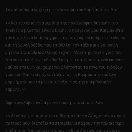
Το απόσπασμα αρχίζει με τη γέννηση του Ερμή από τον Δία:
<< Και του όρισε ένα μερίδιο της πολύμορφης δύναμής του,
εκείνος ο βλαστός είναι ο Ερμής, ο πρόγονός μου. Και μάλιστα
τον διέταξε να δημιουργήσει τον πανέμορφο κόσμο. Του έδωσε
και τη χρυσή ράβδο, που επιβάλλει την τάξη και είναι σοφή
μητέρα της κάθε ωφέλιμης τέχνης. Μαζί της πήγε ο γιός του
Δία να εκτελεί την κάθε βούληση του πατέρα του, ενώ εκείνος
κάθισε στα ύψη και χαιρόταν βλέποντας τα έργα του ένδοξου
γιού του. Και εκείνος, κοιτάζοντας τη θαυμάσια τετράζυγη
μορφή, έκλεισε τα μάτια του εξαιτίας της υπερβολικής
λάμψης. >>
Αφού ανέλαβε σιγά σιγά την όρασή του, είπε το λόγο:
<< Ακούστε με, παιδιά του αιθέρα, ο ίδιος ο Δίας, ο πανίσχυρος
πατέρας μου, διατάζει τα στοιχεία να πάψουν την παλαιότερη
έριδά τους. Υπακούστε, λοιπόν τη θεία διαταγή και να έχετε