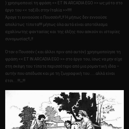
) χρησιμοποιεί τη φράση << ET IN ARCADIA EGO >> ως μότο στο
έργο του << ταξίδι στην Ιταλία >>!!!!!
Άραγε τι εννοούσε ο Πουσσέν!!;;!! Ή μήπως δεν εννοούσε
απολύτως τίποτα!!!! μήπως όλα αυτά είναι αποτέλεσμα
αχαλίνωτης φαντασίας και της έλξης που ασκούν οι ιστορίες
συνομωσίας!!;;!!
Όταν ο Πουσσέν ( και άλλοι πριν από αυτόν) χρησιμοποίησε τη
φράση << ET IN ARCADIA EGO >> στο έργο του, ίσως να μην είχε
στη σκέψη του τίποτε περισσότερο από μια ρομαντική ιδέα –
αυτήν που απέδωσε και με τη ζωγραφική του…….αλλά είναι
έτσι…..!!!;;;!!!