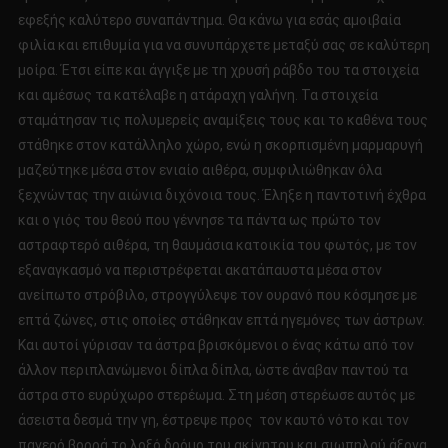
εφεξής καλύτερο συναπάντημα. Θα κάνω για εσάς αμοιβαία
φιλία και επιθυμία για να συνυπάρχετε μεταξύ σας σε καλύτερη
μοίρα. Έτσι είπε και άγγιξε με τη χρυσή ράβδο του τα στοιχεία
και αμέσως τα κατέλαβε η ατάραχη γαλήνη. Τα στοιχεία
σταμάτησαν τις πολυμερείς αναμίξεις τους και το καθένα τους
στάθηκε στον κατάλληλο χώρο, ενώ η σκορπισμένη μαρμαρυγή
μαζεύτηκε μέσα στον ενιαίο αιθέρα, συμφιλιώθηκαν όλα
ξεχνώντας την αιώνια διχόνοια τους. Έληξε η παντοτινή έχθρα
και ο γιός του θεού που γέννησε τα πάντα ως πρώτο τον
αστραφτερό αιθέρα, τη θαυμάσια κατοικία του φωτός, με τον
εξαναγκασμό να περιστρέφεται ακατάπαυστα μέσα στον
ανείπωτο στρόβιλο, στρογγύλεψε τον ουρανό που κόσμησε με
επτά ζώνες, στις οποίες στάθηκαν επτά ηγεμόνες των άστρων.
Και αυτοί γύρισαν τα άστρα βρισκόμενοι ο ένας κάτω από τον
άλλον περιπλανώμενοι δίπλα δίπλα, ώστε άναβαν παντού τα
άστρα στο ευρύχωρο στερέωμα. Στη μέση στερέωσε αυτός με
άσειστα δεσμά την γη, έστρεψε προς τον καυτό νότο και τον
παγερό βορρά το λοξό δρόμο του ακίνητου και σιωπηλού άξονα