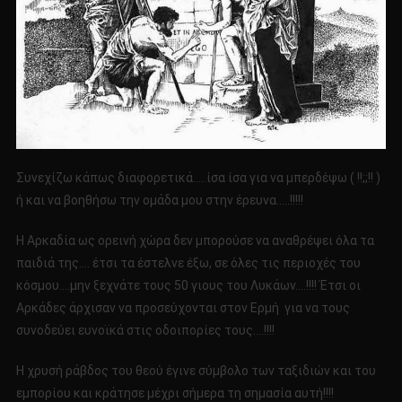
Συνεχίζω κάπως διαφορετικά…..ίσα ίσα για να μπερδέψω ( !!;;!! )
ή και να βοηθήσω την ομάδα μου στην έρευνα…..!!!!!
Η Αρκαδία ως ορεινή χώρα δεν μπορούσε να αναθρέψει όλα τα
παιδιά της…. έτσι τα έστελνε έξω, σε όλες τις περιοχές του
κόσμου….μην ξεχνάτε τους 50 γιους του Λυκάων….!!!! Έτσι οι
Αρκάδες άρχισαν να προσεύχονται στον Ερμή για να τους
συνοδεύει ευνοϊκά στις οδοιπορίες τους….!!!!
Η χρυσή ράβδος του θεού έγινε σύμβολο των ταξιδιών και του
εμπορίου και κράτησε μέχρι σήμερα τη σημασία αυτή!!!!