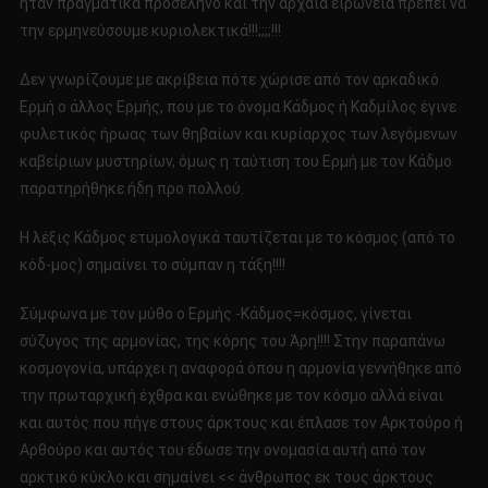
ήταν πραγματικά προσέληνο και την αρχαία ειρωνεία πρέπει να
την ερμηνεύσουμε κυριολεκτικά!!!;;;;!!!
Δεν γνωρίζουμε με ακρίβεια πότε χώρισε από τον αρκαδικό
Ερμή ο άλλος Ερμής, που με το όνομα Κάδμος ή Καδμίλος έγινε
φυλετικός ήρωας των θηβαίων και κυρίαρχος των λεγόμενων
καβείριων μυστηρίων, όμως η ταύτιση του Ερμή με τον Κάδμο
παρατηρήθηκε ήδη προ πολλού.
Η λέξις Κάδμος ετυμολογικά ταυτίζεται με το κόσμος (από το
κόδ-μος) σημαίνει το σύμπαν η τάξη!!!!
Σύμφωνα με τον μύθο ο Ερμής -Κάδμος=κόσμος, γίνεται
σύζυγος της αρμονίας, της κόρης του Άρη!!!! Στην παραπάνω
κοσμογονία, υπάρχει η αναφορά όπου η αρμονία γεννήθηκε από
την πρωταρχική έχθρα και ενώθηκε με τον κόσμο αλλά είναι
και αυτός που πήγε στους άρκτους και έπλασε τον Αρκτούρο ή
Αρθούρο και αυτός του έδωσε την ονομασία αυτή από τον
αρκτικό κύκλο και σημαίνει << άνθρωπος εκ τους άρκτους