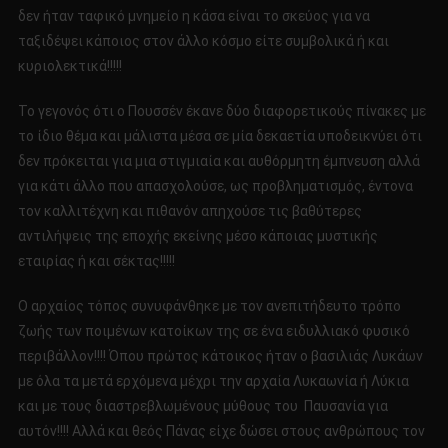
δεν ήταν ταφικό μνημείο η κάσα είναι το σκεύος για να
ταξιδέψει κάποιος στον άλλο κόσμο είτε συμβολικά ή και
κυριολεκτικά!!!!!
Το γεγονός ότι ο Πουσσέν έκανε δύο διαφορετικούς πίνακες με
το ίδιο θέμα και μάλιστα μέσα σε μία δεκαετία υποδεικνύει ότι
δεν πρόκειται για μια στιγμιαία και αυθόρμητη έμπνευση αλλά
για κάτι άλλο που απασχολούσε, ως προβληματισμός, έντονα
τον καλλιτέχνη και πιθανόν απηχούσε τις βαθύτερες
αντιλήψεις της εποχής εκείνης μέσο κάποιας μυστικής
εταιρίας ή και σέκτας!!!!!
Ο αρχαίος τόπος συνυφάνθηκε με τον ανεπιτήδευτο τρόπο
ζωής των ποιμένων κατοίκων της σε ένα ειδυλλιακό φυσικό
περιβάλλον!!!! Όπου πρώτος κάτοικος ήταν ο βασιλιάς Λυκάων
με όλα τα μετά ερχόμενα μέχρι την αρχαία Λυκαωνία ή Λύκια
και με τους διαστρεβλωμένους μύθους του Παυσανία για
αυτόν!!!! Αλλά και θεός Πάνας είχε δώσει στους ανθρώπους τον