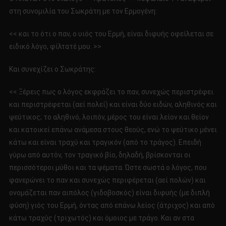
στη συνομιλία του Σωκράτη με τον Ερμογένη:
<< και το ότι ο παν, ο υιός του Ερμή, είναι διφυής οφείλεται σε
ειδικό λόγο, φίλτατέ μου. >>
Και συνεχίζει ο Σωκράτης:
<< Ξέρεις πως ο λόγος εκφράζει το παν, συνεχώς περιστρέφει
και περιστρέφεται (αεί πολεί) και είναι δύο ειδών, αληθινός και
ψεύτικος; το αληθινό, λοιπόν, μέρος του είναι λείον και θείον
και κατοικεί επάνω ανάμεσα στους θεούς, ενώ το ψεύτικο μένει
κάτω και είναι τραχύ και τραγικόν (από το τράγος). Επειδή
γύρω από αυτόν, τον τραγικό βίο, δηλαδή, βρίσκονται οι
περισσότεροι μύθοι και τα ψέματα. Ώστε σωστά ο λόγος, που
φανερώνει το παν και συνεχώς περιφέρεται (αεί πολών) και
ονομάζεται παν αιπόλος (γιδοβοσκός) είναι διφυής (με διπλή
φύση) γιός του Ερμή, όντας από επάνω λείος (άτριχος) και από
κάτω τραχύς (τριχωτός) και όμοιος με τράγο. Και αν στα