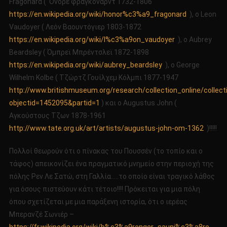
Fragonard ( Oνόρε φράγκοναρντ 1732-1806
https://en.wikipedia.org/wiki/honor%c3%a9_fragonard
), ο Leon
Vaudoyer ( Λεόν Βαουντόγιερ 1803-1872
https://en.wikipedia.org/wiki/l%c3%a9on_vaudoyer
), ο Αubrey
Βeardsley ( Όμπρεϊ Μπρέντσλεϊ 1872-1898
https://en.wikipedia.org/wiki/aubrey_beardsley
), ο George
Wilhelm Kolbe ( Τζώρτζ Γουίλχεμ Κόλμπι 1877-1947
http://www.britishmuseum.org/research/collection_online/collect
objectid=1452095&partid=1
) και ο Augustus John (
Aγκούστους Τζων 1878-1961
http://www.tate.org.uk/art/artists/augustus-john-om-1362
)!!!!!
Πολλοί θεωρούν ότι ο πίνακας του Πουσσέν (το τοπίο και ο
τάφος) απεικονίζει ένα πραγματικό μνημείο στην περιοχή της
πόλης Ρεν Λε Σατώ, στη Γαλλία…..το οποίο είναι τραγικό λάθος
για όσους πιστεύουν κάτι τέτοιο!!!! Πρόκειται για μια πόλη
όπου σχετίζεται με μια παράξενη ιστορία, ότι ο ιερέας
Μπερανζέ Σωνιέρ –