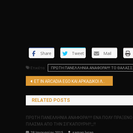
Share
Tweet
Mail
Ετικέτα:
ΠΡΩΤΗ ΠΑΝΕΛΛΗΝΙΑ ΑΝΑΦΟΡΑ!!!! ΤΟ ΘΑΛΑΣΣΙΟ Τ
Πλοήγηση
ΕΤ IN ARCADIA EGO ΚΑΙ ΑΡΚΑΔΙΚΟΙ ΛΟΓΟΙ !!!!!
άρθρων
RELATED POSTS
ΠΡΩΤΗ ΠΑΝΕΛΛΗΝΙΑ ΑΝΑΦΟΡΑ!!!! ΕΝΑ ΠΟΛΥ ΠΡΑΞΕΝΟ
ΠΛΑΣΜΑ ΑΠΟ ΤΗΝ ΣΙΓΚΑΠΟΥΡΗ!!;;!!
28 Ιανουαρίου 2015
saman lycan