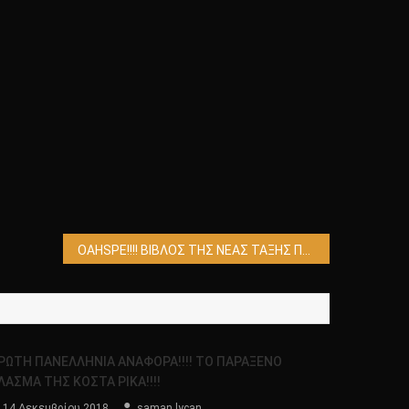
OAHSPE!!!! ΒΙΒΛΟΣ ΤΗΣ ΝΕΑΣ ΤΑΞΗΣ ΠΡΑΓΜΑΤΩΝ!!;;!! Η ΚΟΣΜΙΚΗ ΒΙΒΛΟΣ!!;;!!
ΡΩΤΗ ΠΑΝΕΛΛΗΝΙΑ ΑΝΑΦΟΡΑ!!!! ΤΟ ΠΑΡΑΞΕΝΟ
ΛΑΣΜΑ ΤΗΣ ΚΟΣΤΑ ΡΙΚΑ!!!!
14 Δεκεμβρίου 2018
saman lycan