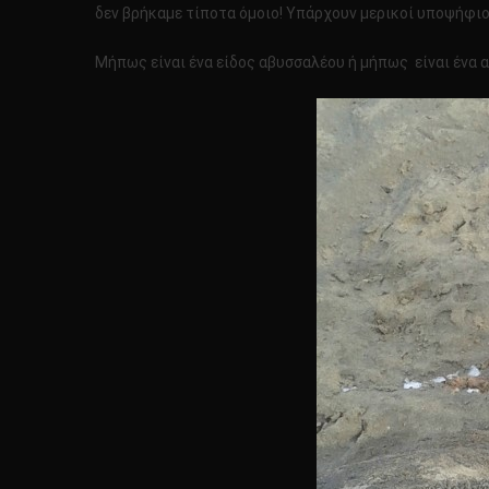
δεν βρήκαμε τίποτα όμοιο! Υπάρχουν μερικοί υποψήφιοι
Μήπως είναι ένα είδος αβυσσαλέου ή μήπως είναι ένα α