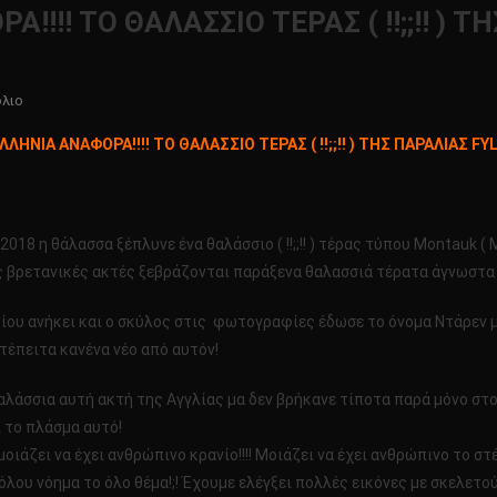
!! ΤΟ ΘΑΛΑΣΣΙΟ ΤΕΡΑΣ ( !!;;!! ) ΤΗ
Για
όλιο
Το
ΗΝΙΑ ΑΝΑΦΟΡΑ!!!! ΤΟ ΘΑΛΑΣΣΙΟ ΤΕΡΑΣ ( !!;;!! ) ΤΗΣ ΠΑΡΑΛΙΑΣ FYL
ΠΡΩΤΗ
ΠΑΝΕΛΛΗΝΙΑ
ΑΝΑΦΟΡΑ!!!!
ΤΟ
018 η θάλασσα ξέπλυνε ένα θαλάσσιο ( !!;;!! ) τέρας τύπου Montauk (
ΘΑΛΑΣΣΙΟ
ις βρετανικές ακτές ξεβράζονται παράξενα θαλασσιά τέρατα άγνωστα
ΤΕΡΑΣ
(
ίου ανήκει και ο σκύλος στις φωτογραφίες έδωσε το όνομα Ντάρεν 
!!;;!!
τέπειτα κανένα νέο από αυτόν!
)
ΤΗΣ
λάσσια αυτή ακτή της Αγγλίας μα δεν βρήκανε τίποτα παρά μόνο στο 
ΠΑΡΑΛΙΑΣ
 το πλάσμα αυτό!
FYLDE
οιάζει να έχει ανθρώπινο κρανίο!!!! Μοιάζει να έχει ανθρώπινο το σ
COAST!!!!!
 καθόλου νόημα το όλο θέμα!;! Έχουμε ελέγξει πολλές εικόνες με σκελε