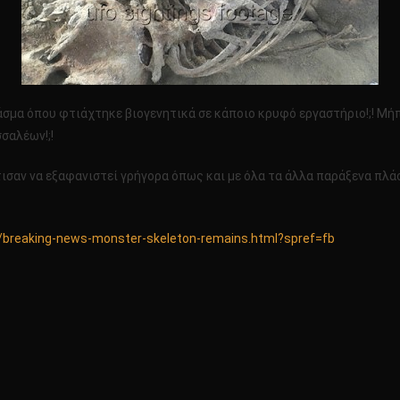
 πλάσμα όπου φτιάχτηκε βιογενητικά σε κάποιο κρυφό εργαστήριο!;! Μ
σαλέων!;!
τισαν να εξαφανιστεί γρήγορα όπως και με όλα τα άλλα παράξενα πλ
04/breaking-news-monster-skeleton-remains.html?spref=fb