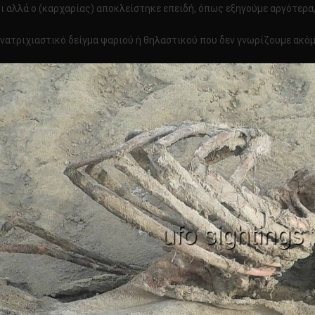
 αλλά ο (καρχαρίας) αποκλείστηκε επειδή, όπως εξηγούμε αργότερα, 
νατριχιαστικό δείγμα ψαριού ή θηλαστικού που δεν γνωρίζουμε ακόμα!