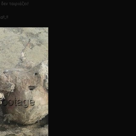
δεν ταιριάζει!
!;;!!