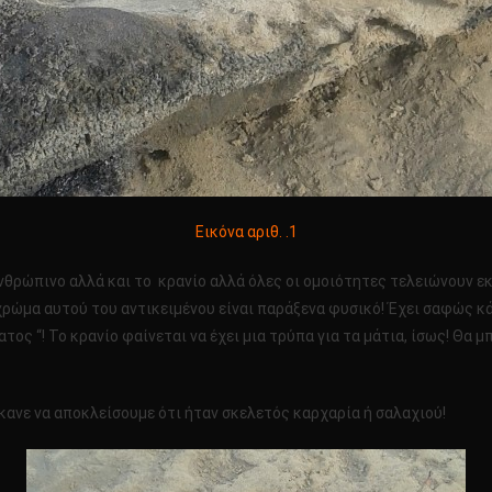
Εικόνα αριθ. .1
ανθρώπινο αλλά και το κρανίο αλλά όλες οι ομοιότητες τελειώνουν εκ
χρώμα αυτού του αντικειμένου είναι παράξενα φυσικό! Έχει σαφώς κά
 “! Το κρανίο φαίνεται να έχει μια τρύπα για τα μάτια, ίσως! Θα μπ
κανε να αποκλείσουμε ότι ήταν σκελετός καρχαρία ή σαλαχιού!