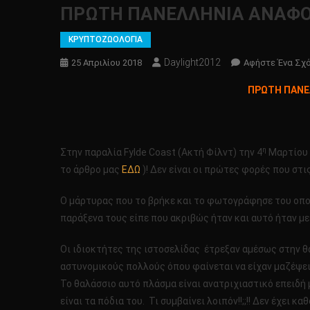
ΠΡΩΤΗ ΠΑΝΕΛΛΗΝΙΑ ΑΝΑΦΟΡΑ!!
ΚΡΥΠΤΟΖΩΟΛΟΓΙΑ
Daylight2012
25 Απριλίου 2018
Αφήστε Ένα Σχ
ΠΡΩΤΗ ΠΑΝΕΛΛ
η
Στην παραλία Fylde Coast (Ακτή Φίλντ) την 4
Μαρτίου 2
το άρθρο μας
ΕΔΩ
)! Δεν είναι οι πρώτες φορές που στ
Ο μάρτυρας που το βρήκε και το φωτογράφησε του οπο
παράξενα τους είπε που ακριβώς ήταν και αυτό ήταν με
Οι ιδιοκτήτες της ιστοσελίδας έτρεξαν αμέσως στην θα
αστυνομικούς πολλούς όπου φαίνεται να είχαν μαζέψει
Το θαλάσσιο αυτό πλάσμα είναι ανατριχιαστικό επειδή μ
είναι τα πόδια του. Τι συμβαίνει λοιπόν!!;;!! Δεν έχει