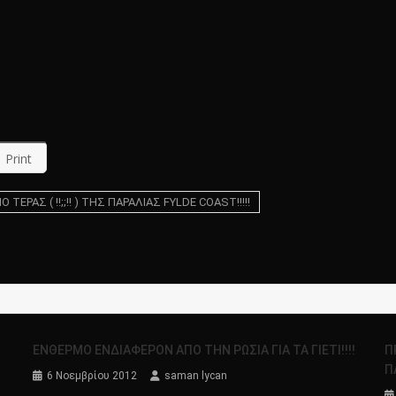
Print
ΕΡΑΣ ( !!;;!! ) ΤΗΣ ΠΑΡΑΛΙΑΣ FYLDE COAST!!!!!
ΕΝΘΕΡΜΟ ENΔΙΑΦΕΡΟΝ ΑΠΟ ΤΗΝ ΡΩΣΙΑ ΓΙΑ ΤΑ ΓIΕΤΙ!!!!
Π
Π
6 Νοεμβρίου 2012
saman lycan