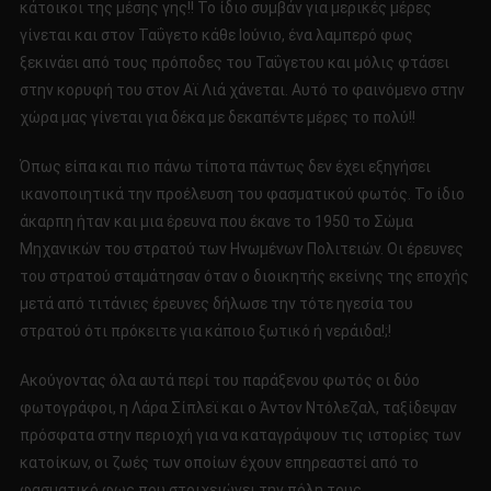
κάτοικοι της μέσης γης!! Το ίδιο συμβάν για μερικές μέρες
γίνεται και στον Ταΰγετο κάθε Ιούνιο, ένα λαμπερό φως
ξεκινάει από τους πρόποδες του Ταΰγετου και μόλις φτάσει
στην κορυφή του στον Αϊ Λιά χάνεται. Αυτό το φαινόμενο στην
χώρα μας γίνεται για δέκα με δεκαπέντε μέρες το πολύ!!
Όπως είπα και πιο πάνω τίποτα πάντως δεν έχει εξηγήσει
ικανοποιητικά την προέλευση του φασματικού φωτός. Το ίδιο
άκαρπη ήταν και μια έρευνα που έκανε το 1950 το Σώμα
Μηχανικών του στρατού των Ηνωμένων Πολιτειών. Οι έρευνες
του στρατού σταμάτησαν όταν ο διοικητής εκείνης της εποχής
μετά από τιτάνιες έρευνες δήλωσε την τότε ηγεσία του
στρατού ότι πρόκειτε για κάποιο ξωτικό ή νεράιδα!;!
Ακούγοντας όλα αυτά περί του παράξενου φωτός οι δύο
φωτογράφοι, η Λάρα Σίπλεϊ και ο Άντον Ντόλεζαλ, ταξίδεψαν
πρόσφατα στην περιοχή για να καταγράψουν τις ιστορίες των
κατοίκων, οι ζωές των οποίων έχουν επηρεαστεί από το
φασματικό φως που στοιχειώνει την πόλη τους.