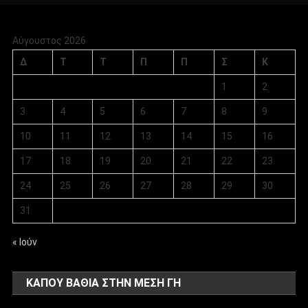
Αύγουστος 2026
Δ
Τ
Τ
Π
Π
Σ
Κ
1
2
3
4
5
6
7
8
9
10
11
12
13
14
15
16
17
18
19
20
21
22
23
24
25
26
27
28
29
30
31
« Ιούν
ΚΑΠΟΥ ΒΑΘΙΑ ΣΤΗΝ ΜΕΣΗ ΓΗ