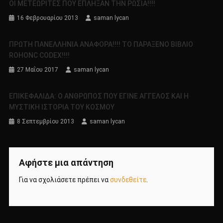
ΟΙ ΜΕΤΕΩΡΙΤΕΣ ΠΟΥ ΕΠΛΗΞΑΝ ΤΗΝ ΡΩΣΙΑ!!!!
16 Φεβρουαρίου 2013
saman lycan
ΠΡΩΤΗ ΠΑΝΕΛΛΗΝΙΑ ΑΝΑΦΟΡΑ!!!! ΤΟ ΠΑΡΑΞΕΝΟ ΒΙΒΛΙΟ
ROHONC CODEX!!!!
27 Μαΐου 2017
saman lycan
ΕΠΙΚΕΦΑΛΙΔΑ: Ο ΑΝΘΡΩΠΟΣ ΠΟΥ ΕΓΙΝΕ ΑΓΓΕΛΟΣ ΚΑΙ Η
ΜΥΣΤΙΚΗ ΙΣΤΟΡΙΑ ΤΟΥ ΚΟΣΜΟΥ
8 Σεπτεμβρίου 2013
saman lycan
Αφήστε μια απάντηση
Για να σχολιάσετε πρέπει να
συνδεθείτε
.