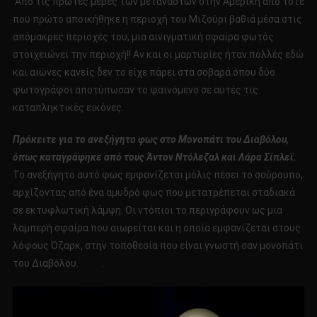
Από τις πρώτες μέρες των μεταναστών στην Αμερική από τότε
ΧΩΡΙΟ
που πρώτο αποικήθηκε η περιοχή του Μιζούρι βαθιά μέσα στις
ΤΗΣ
απόμακρες περιοχές του, μια αινιγματική σφαίρα φωτός
ΑΜΕΡΙΚΗ
στοιχειώνει την περιοχή!! Αν και οι μαρτυρίες ήταν πολλές εδώ
και αιώνες κανείς δεν το είχε πάρει στα σοβαρά όπου δύο
φωτογράφοι αποτύπωσαν το φαινόμενο σε αυτές τις
καταπληκτικές εικόνες.
Πρόκειτε για το ανεξήγητο φως στο Μονοπάτι του Διαβόλου,
όπως καταγράφηκε από τους Άντον Ντόλεζαλ και Λάρα Σίπλεϊ.
Το ανεξήγητο αυτό φως εμφανίζεται μόλις πέσει το σούρουπο,
αρχίζοντας από ένα αμυδρό φως που μετατρέπεται σταδιακά
σε εκτυφλωτική λάμψη. Οι ντόπιοι το περιγράφουν ως μια
λαμπερή σφαίρα που αιωρείται και η οποία εμφανίζεται στους
λόφους Όζαρκ, στην τοποθεσία που είναι γνωστή σαν μονοπάτι
του Διαβόλου. .