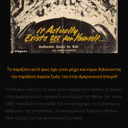
Το παράξενο αυτό φως έχει γίνει μέχρι και κόμικ δηλώνοντας
την παράξενη πορεία ζωής του στην Αμερικανική ήπειρο!!
Οι Ινδιάνοι λένε ότι το φως αυτό υπήρχε πριν έρθουν οι λευκοί
στην Αμερική και ότι πρόκειτε για πνεύμα της Μέσης Γης όπου
κάθε τόσο βγαίνει για να δει και να καταγράψει το τι κάνουν οι
άνθρωποι της επιφανείας. Συγκεκριμένα οι Τσερόκι ινδιάνοι
λένε τα εξής για την φωτεινή αυτή μπάλα: