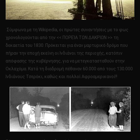
Σύμφωνα με τη Wikipedia, οι πρώτες συναντήσεις με το φως
χρονολογούνται από την << ΠΟΡΕΊΑ ΤΩΝ ΔΑΚΡΊΩΝ >> τη
δεκαετία του 1830. Πρόκειται για έναν μαρτυρικό δρόμο που
πήραν την εποχή εκείνη οι Ινδιάνοι της περιοχής, κατόπιν
απόφασης της κυβέρνησης, για να μετεγκατασταθούν στην
Οκλαχόμα. Κατά τη διαδρομή πέθαναν 60.000 από τους 130.000
Ινδιάνους Τσερόκι, καθώς και πολλοί Αφροαμερικανοί!!