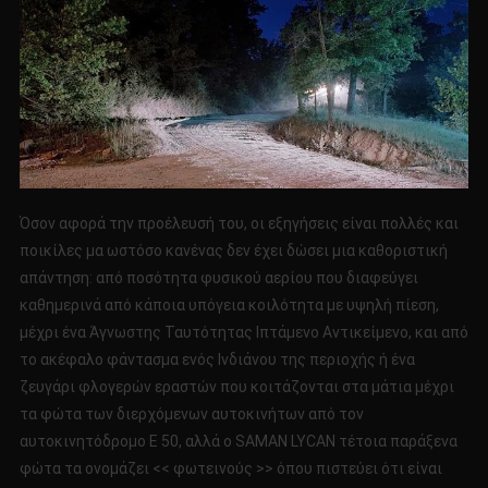
Όσον αφορά την προέλευσή του, οι εξηγήσεις είναι πολλές και
ποικίλες μα ωστόσο κανένας δεν έχει δώσει μια καθοριστική
απάντηση: από ποσότητα φυσικού αερίου που διαφεύγει
καθημερινά από κάποια υπόγεια κοιλότητα με υψηλή πίεση,
μέχρι ένα Άγνωστης Ταυτότητας Ιπτάμενο Αντικείμενο, και από
το ακέφαλο φάντασμα ενός Ινδιάνου της περιοχής ή ένα
ζευγάρι φλογερών εραστών που κοιτάζονται στα μάτια μέχρι
τα φώτα των διερχόμενων αυτοκινήτων από τον
αυτοκινητόδρομο Ε 50, αλλά ο SAMAN LYCAN τέτοια παράξενα
φώτα τα ονομάζει << φωτεινούς >> όπου πιστεύει ότι είναι