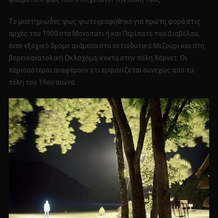
Το μυστηριώδες φως φωτογραφήθηκε για πρώτη φορά στις
αρχές του 1900 στο Μονοπάτι ή και Περίπατο του Διαβόλου,
έναν εξοχικό δρόμο ανάμεσα στο νοτιοδυτικό Μιζούρι και στη
βορειοανατολική Οκλαχόμα, κοντά στην πόλη Χόρνετ. Οι
περισσότεροι αναφέρουν ότι εμφανίζεται συνεχώς από τα
τέλη του 19ου αιώνα.