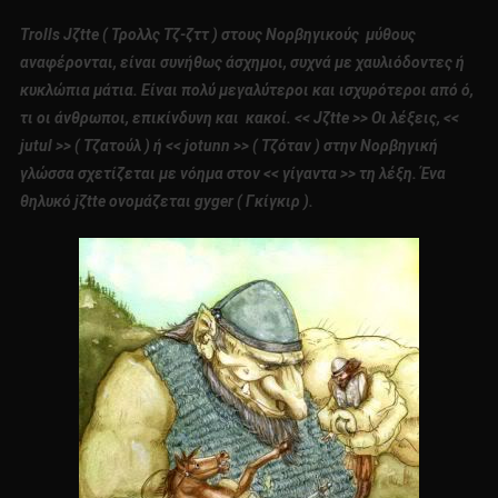
Trolls Jζtte ( Τρολλς Τζ-ζττ ) στους Νορβηγικούς μύθους
αναφέρονται, είναι συνήθως άσχημοι, συχνά με χαυλιόδοντες ή
κυκλώπια μάτια. Είναι πολύ μεγαλύτεροι και ισχυρότεροι από ό,
τι οι άνθρωποι, επικίνδυνη και κακοί. << Jζtte >> Οι λέξεις, <<
jutul >> ( Τζατούλ ) ή << jotunn >> ( Τζόταν ) στην Νορβηγική
γλώσσα σχετίζεται με νόημα στον << γίγαντα >> τη λέξη. Ένα
θηλυκό jζtte ονομάζεται gyger ( Γκίγκιρ ).