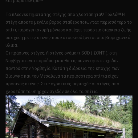
και μικρά δέντρα!!!!
Τα πλεονεκτήματα της στέγης από χλοοτάπητα!;! Πολλά!!!! Η
στέγη αποκτά μεγάλο βάρος σταθεροποιώντας περισσότερο το
σπίτι, παρέχει ισχυρή μόνωση και έχει τεράστια διάρκεια ζωής
σε σχέση με τις στέγες που κατασκευάζονται από βιομηχανικά
υλικά.
Οι πράσινες στέγες, ή στέγες ονόματι SOD ( ΣΟΝΤ ), στη
Νορβηγία είναι παράδοση και θα τις συναντήσετε σχεδόν
παντού στην Νορβηγία. Κατά τη διάρκεια της εποχής των
Βίκινγκς και του Μεσαίωνα τα περισσότερα σπίτια είχαν
πράσινες στέγες. Στις αγροτικές περιοχές οι στέγες από
χλοοτάπητα υπήρχαν σχεδόν σε όλα τα σπίτια.