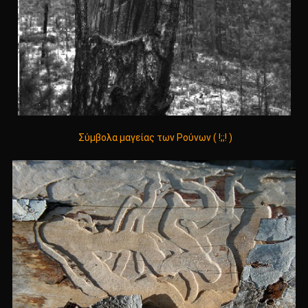
Σύμβολα μαγείας των Ρούνων ( !;;! )