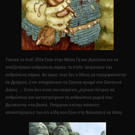
Τυπικά το troll Jζtte ζουν στην Μέση Γη και βγαίνουν για να
αναζητήσουν ανθρώπινη σάρκα, τα trolls λατρεύουν την
ανθρώπινη σάρκα. Αν όμως τους δει ο Ήλιος μεταμορφώνονται
σε βράχους, έτσι αποφάσισαν να ζήσουν κρυφά στο Σκοτεινό
Δάσος …. Όταν δεν είναι πεινασμένοι, ρίχνουν πέτρες σε
ανθρώπους και καταστρέφουν τα ανθρώπινα χωριά που
βρίσκονται στα βουνά. Υπάρχουν επίσης κάποιες
υποκατηγορίες του ότι είδη που ζουν στη θάλασσα ή σε δάση.