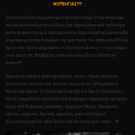
ΝΟΡΒΗΓΙΑΣ!!!!
Η
ΕΡΕΥΝΕΣ
Σκοτεινά δάση υπάρχουν αρκετά στον κόσμο. Όταν εννοούμε
ΜΟΥ
σκοτεινά εννοούμε ότι ο Ήλιος δεν περνά μέσα από τα δένδρα
ΣΤΟ
ώστε να φωτίζεται η περιοχή οπότε δημιουργείται μια σκιώδη
ΣΚΟΤΕΙΝΟ
ΔΑΣΟΣ
ατμόσφαιρα όπου διεγείρει την φαντασία του ανθρώπου!!!! Ένα
ΤΗΣ
όμως από τα πιο φημισμένο << Σκοτεινό Δάσος >> του κόσμου
ΝΟΡΒΗΓΙΑΣ!!!!
είναι αυτό της Νορβηγίας όπου και ονομάζεται Σκοτεινό
Δάσος!!!!
Πρόκειται για ένα ιδιαίτερο δάσος όπου ο Ήλιος δύσκολα
περνά μέσα του και στο σύνολο του μόνο το 10% μπορεί ο
Ήλιος και περνά. Το δάσος αυτό εκτός ότι δεν το διαπέρνα ο
Ήλιος ονομάζεται σκοτεινό από διάφορες παράξενες ιστορίες
όπως από διάφορες μάγισσες, αρχαίους θεούς, Λυκάωνες,
νάνους, γίγαντες, ξωτικά, νεραΐδες, καλικάτζαρους,
εξωγήινους και ότι άλλο βάλει η ανθρώπινη φαντασία…..!!!!