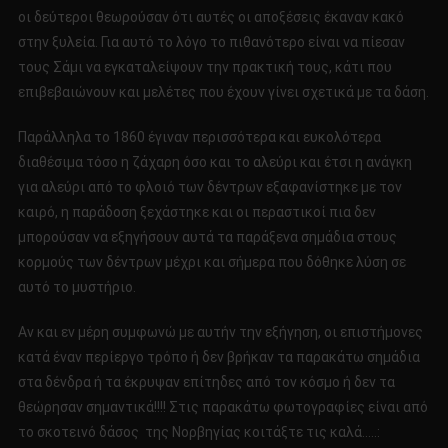
οι δεύτεροι θεωρούσαν ότι αυτές οι αποξέσεις έκαναν κακό
στην ξυλεία. Για αυτό το λόγο το πιθανότερο είναι να πίεσαν
τους Σάμι να εγκαταλείψουν την πρακτική τους, κάτι που
επιβεβαιώνουν και μελέτες που έχουν γίνει σχετικά με τα δάση.
Παράλληλα το 1860 έγιναν περισσότερα και ευκολότερα
διαθέσιμα τόσο η ζάχαρη όσο και το αλεύρι και έτσι η ανάγκη
για αλεύρι από το φλοιό των δέντρων εξαφανίστηκε με τον
καιρό, η παράδοση ξεχάστηκε και οι περαστικοί πια δεν
μπορούσαν να εξηγήσουν αυτά τα παράξενα σημάδια στους
κορμούς των δέντρων μέχρι και σήμερα που δόθηκε λύση σε
αυτό το μυστήριο.
Αν και εν μέρη συμφωνώ με αυτήν την εξήγηση, οι επιστήμονες
κατά έναν περίεργο τρόπο ή δεν βρήκαν τα παρακάτω σημάδια
στα δένδρα ή τα έκρυψαν επίτηδες από τον κόσμο ή δεν τα
θεώρησαν σημαντικά!!!! Στις παρακάτω φωτογραφίες είναι από
το σκοτεινό δάσος της Νορβηγίας κοιτάξτε τις καλά…..: