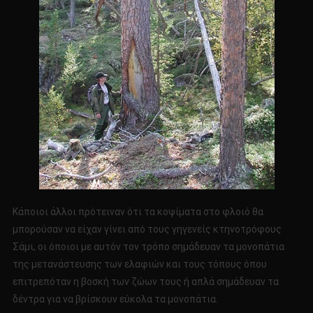
Κάποιοι άλλοι πρότειναν ότι τα κοψίματα στο φλοιό θα
μπορούσαν να είχαν γίνει από τους γηγενείς κτηνοτρόφους
Σάμι, οι όποιοι με αυτόν τον τρόπο σημάδευαν τα μονοπάτια
της μετανάστευσης των ελαφιών και τους τόπους όπου
επιτρεπόταν η βοσκή των ζώων τους ή απλά σημάδευαν τα
δέντρα για να βρίσκουν εύκολα τα μονοπάτια.