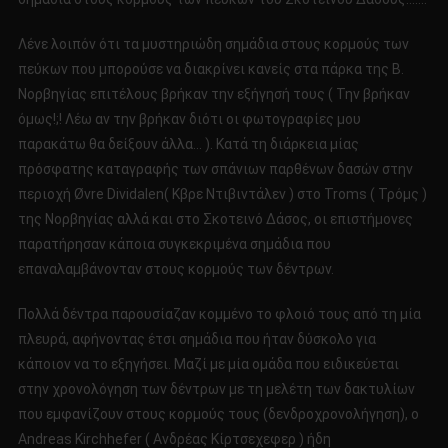
Λένε λοιπόν ότι τα μυστηριώδη σημάδια στους κορμούς των
πεύκων που μπορούσε να διακρίνει κανείς στα πάρκα της Β.
Νορβηγίας επιτέλους βρήκαν την εξήγησή τους ( Την βρήκαν
όμως!;! Λέω αν την βρήκαν διότι οι φωτογραφίες μου
παρακάτω θα δείξουν άλλα… ). Κατά τη διάρκεια μίας
πρόσφατης καταγραφής των σπάνιων παρθένων δασών στην
περιοχή Øvre Dividalen( Κβρε Ντιβιντάλεν ) στο Troms ( Τρόμς )
της Νορβηγίας αλλά και στο Σκοτεινό Δάσος, οι επιστήμονες
παρατήρησαν κάποια συγκεκριμένα σημάδια που
επαναλαμβάνονταν στους κορμούς των δέντρων.
Πολλά δέντρα παρουσίαζαν κομμένο το φλοιό τους από τη μία
πλευρά, αφήνοντας έτσι σημάδια που ήταν δύσκολο για
κάποιον να το εξηγήσει. Μαζί με μία ομάδα που ειδικεύεται
στην χρονολόγηση των δέντρων με τη μελέτη των δακτυλίων
που εμφανίζουν στους κορμούς τους (δενδροχρονολήγηση), ο
Andreas Kirchhefer ( Ανδρέας Κίρτσεχεφερ ) ήδη