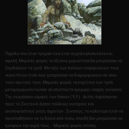
Παρόλο που ήταν τρομακτικά ήταν συχνά καλοσυνάτα και
αφελή. Μερικές φορές τα έξυπνα χωριατόπαιδα μπορούσαν να
ξεγελάσουν τα τρόλ. Μεταξύ των πολλών υπερφυσικών τους
ικανοτήτων ήταν πως μπορούσαν να διαμορφώσουν εκ νέου
τούς εαυτούς τους. Μερικές φορές τα κορίτσια των τρόλ
μεταμορφωνόντουσαν σε απίστευτα όμορφες νεαρές γυναίκες.
Της ονομάσανε νύμφες των δασών ( !!;;!! ). Αυτές παρέσερναν
προς το Σκοτεινό Δάσος πολλούς κυνηγούς και
ανυποψίαστους γιούς αγροτών . Συνεπώς, το καλύτερο ήταν να
προσπαθήσουν να τα δούνε από πίσω, επειδή δεν μπορούσαν να
κρύψουν την ουρά τους… Μερικές φορές επίσης