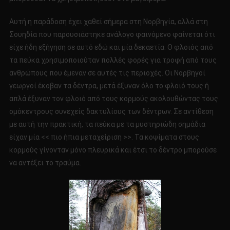
Αυτή η παράδοση έχει χαθεί σήμερα στη Νορβηγία, αλλά στη
Σουηδία που παρουσιάστηκε ανάλογο φαινόμενο φαίνεται ότι
είχε ήδη εξήγηση σε αυτό εδώ και μία δεκαετία. Ο φλοιός από
τα πεύκα χρησιμοποιούταν πολλές φορές για τροφή από τους
ανθρώπους που έμεναν σε αυτές τις περιοχές. Οι Νορβηγοί
γεωργοί έκοβαν τα δέντρα, μετά έξυναν όλο το φλοιό τους ή
απλά έξυναν τον φλοιό από τους κορμούς ακολουθώντας τους
ομόκεντρους συνεχείς δακτυλίους των δέντρων. Σε αντίθεση
με αυτή την πρακτική, τα πεύκα με τα μυστηριώδη σημάδια
είχαν μία << πιο ήπια μεταχείριση >>. Τα κοψίματα στους
κορμούς γίνονταν μόνο πλευρικά και έτσι το δέντρο μπορούσε
να αντέξει το τραύμα.