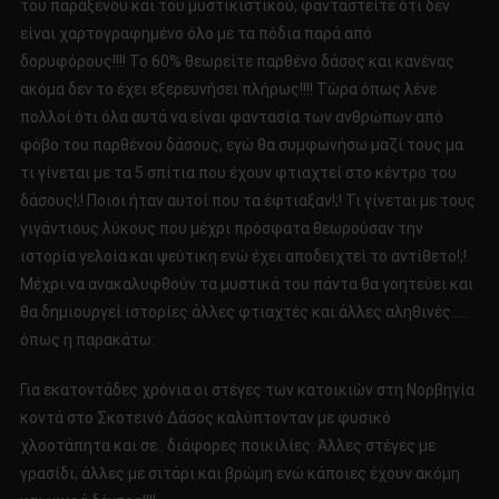
του παράξενου και του μυστικιστικού, φανταστείτε ότι δεν
είναι χαρτογραφημένο όλο με τα πόδια παρά από
δορυφόρους!!!! Το 60% θεωρείτε παρθένο δάσος και κανένας
ακόμα δεν το έχει εξερευνήσει πλήρως!!!! Τώρα όπως λένε
πολλοί ότι όλα αυτά να είναι φαντασία των ανθρώπων από
φόβο του παρθένου δάσους, εγώ θα συμφωνήσω μαζί τους μα
τι γίνεται με τα 5 σπίτια που έχουν φτιαχτεί στο κέντρο του
δάσους!;! Ποιοι ήταν αυτοί που τα έφτιαξαν!;! Τι γίνεται με τους
γιγάντιους λύκους που μέχρι πρόσφατα θεωρούσαν την
ιστορία γελοία και ψεύτικη ενώ έχει αποδειχτεί το αντίθετο!;!
Μέχρι να ανακαλυφθούν τα μυστικά του πάντα θα γοητεύει και
θα δημιουργεί ιστορίες άλλες φτιαχτές και άλλες αληθινές…..
όπως η παρακάτω:
Για εκατοντάδες χρόνια οι στέγες των κατοικιών στη Νορβηγία
κοντά στο Σκοτεινό Δάσος καλύπτονταν με φυσικό
χλοοτάπητα και σε.. διάφορες ποικιλίες. Άλλες στέγες με
γρασίδι, άλλες με σιτάρι και βρώμη ενώ κάποιες έχουν ακόμη