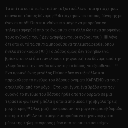
Τα σπίτια αυτά τα έφτιαξαν τα ξωτικά λένε… και φτιάχτηκαν
επάνω σε τόπους δύναμης!!!! Φτιάχτηκαν σε τόπους δύναμης με
έναν σκοπό!!!! Όποτε κινδύνευε ο μάγος να μπορούσε να
τηλεμεταφερθεί από το ένα σπίτι στο άλλο ώστε να αποφεύγει
τους εχθρούς του ( Δεν αναφέρονται οι εχθροί του )…!!!! Λένε
ότι από αυτά τα σπίτια μπορούσε να τηλεμεταφερθεί όπου
ήθελε στον κόσμο ( !!;!! ) Το Δάσος όμως δεν τον ήθελε να
βρίσκεται εκεί διότι αντλούσε την φυσική του δύναμη από την
χλωρίδα και την πανίδα κάνοντας το δάσος να εξασθενεί ….!!!!
Ένα πρωινό ένας μεγάλος Πεύκος δεν άντεξε άλλο και
παρακάλεσε το πνεύμα του δάσους ονόματι ΚΑΡΛΕΝΘ να τους
απαλλάξει από τον μάγο… Έτσι και έγινε, ένα βράδυ από τον
ουρανό το πνεύμα του δάσους ήρθε από τον ουρανό σε μια
τεραστία φωτεινή μπάλα η οποία από μέσα της έβγαλε τρεις
μικρότερες!!!! Όλες μαζί πολεμούσαν τον μάγο για μια εβδομάδα
ασταμάτητα!!!! Αν και ο μάγος μπορούσε να πηγαινοέρχεται
μέσω της τηλεμεταφοράς μέσα από τα σπίτια που είχαν