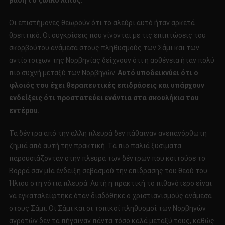
βάση το ζωικό λίπος.
Οι επιστήμονες θεωρούν ότι το αλεύρι αυτό ήταν αρκετά
θρεπτικό. Οι συγκρίσεις που γίνονται με τις επιπτώσεις του
σκορβούτου ανάμεσα στους πληθυσμούς των Σάμι και των
αντίστοιχων της Νορβηγίας δείχνουν ότι η ασθένεια ήταν πολύ
πιο συχνή μεταξύ των Νορβηγών.
Αυτό υποδεικνύει ότι ο
φλοιός του έχει θεραπευτικές επιδράσεις και υπάρχουν
ενδείξεις ότι προστατεύει ενάντια στα σκουλήκια του
εντέρου.
Τα δέντρα από την άλλη πλευρά δεν πάθαιναν ανεπανόρθωτη
ζημιά από αυτή την πρακτική. Τα πιο παλιά ξυσίματα
παρουσιάζονταν στην πλευρά των δέντρων που κοιτούσε το
Βορρά σαν μία ένδειξη σεβασμού την επίδρασης του θεού του
Ήλιου στη νότια πλευρά. Αυτή η πρακτική το πιθανότερο είναι
να εγκαταλείφτηκε όταν διαδόθηκε ο χριστιανισμούς ανάμεσα
στους Σάμι. Οι Σάμι και οι τοπικοί πληθυσμοί των Νορβηγών
αγροτών δεν τα πήγαιναν πάντα τόσο καλά μεταξύ τους, καθώς