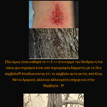
Εδώ όμως είναι καθαρά το << Ε >> στο κορμό του δένδρου η πιο
πάνω φωτογραφία είναι από πυρογραφία δέρματος με το ίδιο
σύμβολο!!!! Αποδεικνύεται ότι το σύμβολο αυτό εκτός από Κίνα,
Νότιο Αμερική, αλλά και άλλα κράτη υπήρχε και στην
Νορβηγία….!!!!