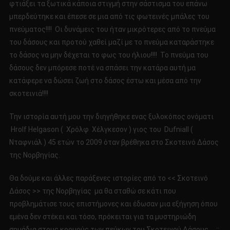
φτιάξει τα ξωτικά κάποια στιγμή στην σάστισμα του επάνω
μπερδεύτηκε και έπεσε σε μια από τις φωτεινές μπάλες του
πνεύματος!!!! Οι δυνάμεις του ήταν μικρότερες από το πνεύμα
του δάσους και προτού χαθεί μαζί με το πνεύμα καταράστηκε
το δάσος να μην δέχεται το φως του ήλιου!!!! Το πνεύμα του
δάσους δεν μπόρεσε ποτέ να σπάσει την κατάρα αυτή μα
κατάφερε να δώσει ζωή στο δάσος έστω και μέσα από την
σκοτεινιά!!!!
Την ιστορία αυτή μου την διηγήθηκε ενας ξυλοκόπος ονόματι
Ηrolf Helgason ( Χρόλφ Χέλγκεσον ) γιος του Dufniall (
Nταφνιάλ ) 45 ετών το 2009 όταν βρέθηκα στο Σκοτεινό Δάσος
της Νορβηγίας.
Θα δούμε και άλλες παράξενες ιστορίες από το << Σκοτεινό
Δάσος >> της Νορβηγίας μα θα σταθώ σε κάτι που
προβλημάτισε τους επιστήμονες και έδωσαν μια εξήγηση όπου
εμένα δεν στέκει και τόσο, πρόκειται για τα μυστηριώδη
σημάδια στους κορμούς των πεύκων του Σκοτεινού Δάσους…..::