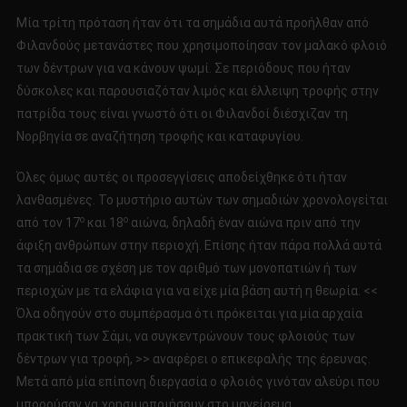
Μία τρίτη πρόταση ήταν ότι τα σημάδια αυτά προήλθαν από
Φιλανδούς μετανάστες που χρησιμοποίησαν τον μαλακό φλοιό
των δέντρων για να κάνουν ψωμί. Σε περιόδους που ήταν
δύσκολες και παρουσιαζόταν λιμός και έλλειψη τροφής στην
πατρίδα τους είναι γνωστό ότι οι Φιλανδοί διέσχιζαν τη
Νορβηγία σε αναζήτηση τροφής και καταφυγίου.
Όλες όμως αυτές οι προσεγγίσεις αποδείχθηκε ότι ήταν
λανθασμένες. Το μυστήριο αυτών των σημαδιών χρονολογείται
ο
ο
από τον 17
και 18
αιώνα, δηλαδή έναν αιώνα πριν από την
άφιξη ανθρώπων στην περιοχή. Επίσης ήταν πάρα πολλά αυτά
τα σημάδια σε σχέση με τον αριθμό των μονοπατιών ή των
περιοχών με τα ελάφια για να είχε μία βάση αυτή η θεωρία. <<
Όλα οδηγούν στο συμπέρασμα ότι πρόκειται για μία αρχαία
πρακτική των Σάμι, να συγκεντρώνουν τους φλοιούς των
δέντρων για τροφή, >> αναφέρει ο επικεφαλής της έρευνας.
Μετά από μία επίπονη διεργασία ο φλοιός γινόταν αλεύρι που
μπορούσαν να χρησιμοποιήσουν στο μαγείρεμα.