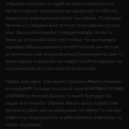
Υπάρχουν στην μέση του παρθένου δάσους κάποια σπίτια
πέντε στο σύνολο τα οποία είναι φτιαγμένα από το 1850 και
σήμερα είναι παρατημένα στο έλεος τους δάσους. Το περίεργο
δεν είναι ότι υπάρχουν αλλά το ποιος τα έφτιαξε και για ποιο
λόγο. Λέω για ποιο λόγο διότι υπήρχαν καλύβες σε όλο το
δάσος μα τέτοια πολυτελείς σπίτια όπως την φωτογραφία
παραπάνω αλλά και παρακάτω ποτέ!!!! Η ιστορία των σπιτιών
αυτών ποικίλει από ιστορία σε ιστορία δημιουργώντας έναν <<
Δασικό Θρύλο >> γύρω από την ύπαρξη τους!!!! Ας πάρουμε την
ποιο γνωστή και αυτή που συζητιέται ποιο πολύ….
Υπήρξε ενας μάγος όπου όμοιος του μόνο ο Μέρλιν μπορούσε
να συγκριθεί!!!! Το όνομα του λένε ότι είναι ΝΤΑΡΘΝΑ ή ΓΚΟΧΝΙΘ
ή ΛΕΡΜΑΘ το ποιο από όλα είναι το σωστό δυστυχώς δεν
μπορώ να το γνωρίζω. Ο θρύλος λέει ότι αυτός ο μάγος ήταν
γεννημένος μάγος από μια φυλή μάγων της Μέσης Γης και είχε
ανέβει στην επιφάνεια ώστε να μάθει κάποιους ανθρώπους τις
τέχνες της μαγείας….