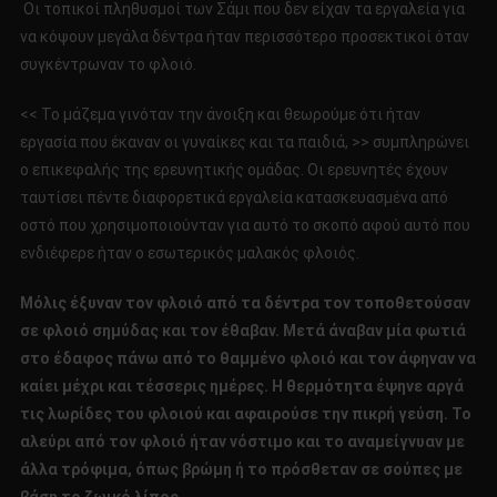
Οι τοπικοί πληθυσμοί των Σάμι που δεν είχαν τα εργαλεία για
να κόψουν μεγάλα δέντρα ήταν περισσότερο προσεκτικοί όταν
συγκέντρωναν το φλοιό.
<< Το μάζεμα γινόταν την άνοιξη και θεωρούμε ότι ήταν
εργασία που έκαναν οι γυναίκες και τα παιδιά, >> συμπληρώνει
ο επικεφαλής της ερευνητικής ομάδας. Οι ερευνητές έχουν
ταυτίσει πέντε διαφορετικά εργαλεία κατασκευασμένα από
οστό που χρησιμοποιούνταν για αυτό το σκοπό αφού αυτό που
ενδιέφερε ήταν ο εσωτερικός μαλακός φλοιός.
Μόλις έξυναν τον φλοιό από τα δέντρα τον τοποθετούσαν
σε φλοιό σημύδας και τον έθαβαν. Μετά άναβαν μία φωτιά
στο έδαφος πάνω από το θαμμένο φλοιό και τον άφηναν να
καίει μέχρι και τέσσερις ημέρες. Η θερμότητα έψηνε αργά
τις λωρίδες του φλοιού και αφαιρούσε την πικρή γεύση. Το
αλεύρι από τον φλοιό ήταν νόστιμο και το αναμείγνυαν με
άλλα τρόφιμα, όπως βρώμη ή το πρόσθεταν σε σούπες με