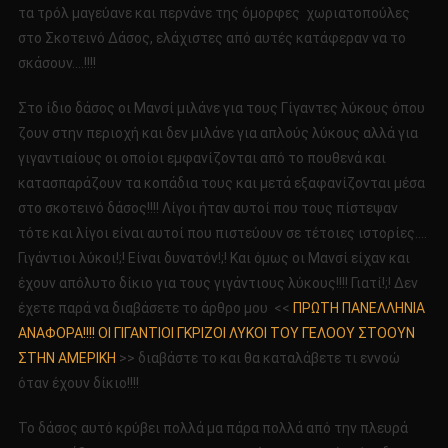
τα τρόλ μαγεύανε και περνάνε της όμορφες χωριατοπούλες
στο Σκοτεινό Δάσος, ελάχιστες από αυτές κατάφεραν να το
σκάσουν….!!!!
Στο ίδιο δάσος οι Μανσί μιλάνε για τους Γίγαντες λύκους όπου
ζουν στην περιοχή και δεν μιλάνε για απλούς λύκους αλλά για
γιγαντιαίους οι οποίοι εμφανίζονται από το πουθενά και
κατασπαράζουν τα κοπάδια τους και μετά εξαφανίζονται μέσα
στο σκοτεινό δάσος!!!! Λίγοι ήταν αυτοί που τους πίστεψαν
τότε και λίγοι είναι αυτοί που πιστεύουν σε τέτοιες ιστορίες….
Γιγάντιοι λύκοι!;! Είναι δυνατόν!;! Και όμως οι Μανσί είχαν και
έχουν απόλυτο δίκιο για τους γιγάντιους λύκους!!!! Γιατί!;! Δεν
έχετε παρά να διαβάσετε το άρθρο μου <<
ΠΡΩΤΗ ΠΑΝΕΛΛΗΝΙΑ
ΑΝΑΦΟΡΑ!!!! ΟΙ ΓΙΓΑΝΤΙΟΙ ΓΚΡΙΖΟΙ ΛΥΚΟΙ ΤΟΥ ΓΕΛΟΟΥ ΣΤΟΟΥΝ
ΣΤΗΝ ΑΜΕΡΙΚΗ
>> διαβάστε το και θα καταλάβετε τι εννοώ
όταν έχουν δίκιο!!!!
Το δάσος αυτό κρύβει πολλά μα πάρα πολλά από την πλευρά