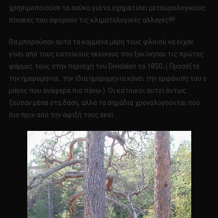
χρησιμοποιούσε τα πεύκα για να σχηματίσει μετεωρολογικούς
πίνακες που αφορούν τις κλιματολογικές αλλαγές!!!!
Θα μπορούσαν αυτά τα κομμένα μέρη τους φλοιού να είχαν
γίνει από τους κατοίκους εκείνους που ξεκίνησαν τις πρώτες
φάρμες τους στην περιοχή του Dividalen το 1850; ( Προσέξτε
την ημερομηνία , την ίδια ημερομηνία κάνει την εμφάνιση του ο
μάγος που ανάφερα πιο πάνω ). Οι κάτοικοι αυτοί όντως
ζούσαν μέσα στα δάση, αλλά τα σημάδια χρονολογούνται πού
πιο πριν από την άφιξή τους εκεί.