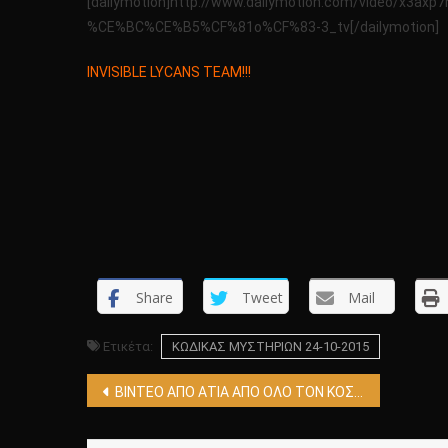
[dailymotion]http://www.dailymotion.com/video
%CE%BC%CE%B5%CF%81o%CF%83-3_tv[/dailymotion]
INVISIBLE LYCANS TEAM!!!
Share
Tweet
Mail
Ετικέτα:
KΩΔΙΚΑΣ ΜΥΣΤΗΡΙΩΝ 24-10-2015
Πλοήγηση
ΒΙΝΤΕΟ ΑΠΟ ΑΤΙΑ ΑΠΟ ΟΛΟ ΤΟΝ ΚΟΣΜΟ ΤΑ ΟΠΟΙΑ ΔΕΝ ΥΠΑΡΧΕΙ ΚΑΜΙΑ ΕΞΗΓΗΣΗ ΠΕΡΙ ΤΙΝΟΣ ΠΡΟΚΕΙΤΑΙ!!!! ΟΛΑ ΤΑ ΒΙΝΤΕΟ ΕΧΟΥΝ ΧΑΡΑΚΤΗΡΙΣΤΕΙ ΑΥΘΕΝΤΙΚΑ!!!!
άρθρων