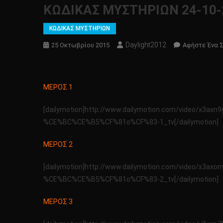
KΩΔΙΚΑΣ ΜΥΣΤΗΡΙΩΝ 24-10-
ΚΩΔΙΚΑΣ ΜΥΣΤΗΡΙΩΝ
Daylight2012
25 Οκτωβρίου 2015
Αφήστε Ένα 
ΜΕΡΟΣ 1
[dailymotion]http://www.dailymotion.com/video
%CE%BC%CE%B5%CF%81o%CF%83-1_tv[/dailymotion]
ΜΕΡΟΣ 2
[dailymotion]http://www.dailymotion.com/vide
%CE%BC%CE%B5%CF%81o%CF%83-2_tv[/dailymotion]
ΜΕΡΟΣ 3