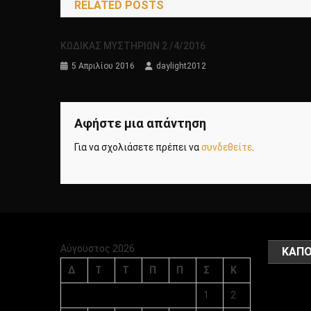
RELATED POSTS
ΚΩΔΙΚΑΣ ΜΥΣΤΗΡΙΩΝ 2 /4/2016
5 Απριλίου 2016
daylight2012
Αφήστε μια απάντηση
Για να σχολιάσετε πρέπει να
συνδεθείτε
.
Αύγουστος 2026
ΚΑΠΟ
Δ
Τ
Τ
Π
Π
Σ
Κ
1
2