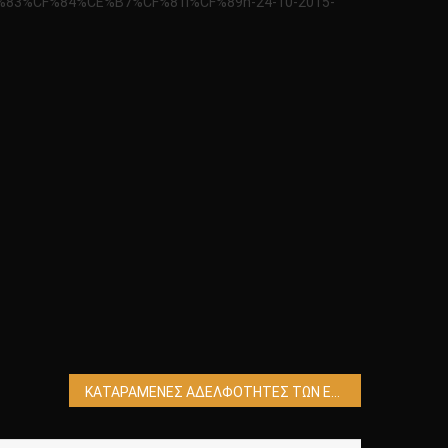
F%83%CF%84%CE%B7%CF%81i%CF%89n-24-10-2015-
ΚΑΤΑΡΑΜΕΝΕΣ ΑΔΕΛΦΟΤΗΤΕΣ ΤΩΝ ΕΡΠΕΤΟΕΙΔΩΝ!!!!