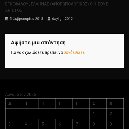
ΕΓΚΕΦΑΛΟΥ , ΕΛΛΗΝΑΣ (ΑΝΘΡΩΠΟΛΟΓΙΚΩΣ) Ο ΙΗΣΟΥΣ
ΧΡΙΣΤΟΣ;
5 Φεβρουαρίου 2018
daylight2012
Αφήστε μια απάντηση
Για να σχολιάσετε πρέπει να
συνδεθείτε
.
Αύγουστος 2026
Δ
Τ
Τ
Π
Π
Σ
Κ
1
2
3
4
5
6
7
8
9