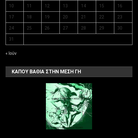
10
11
12
13
14
15
16
17
18
19
20
21
22
23
24
25
26
27
28
29
30
31
« Ιούν
ΚΑΠΟΥ ΒΑΘΙΑ ΣΤΗΝ ΜΕΣΗ ΓΗ