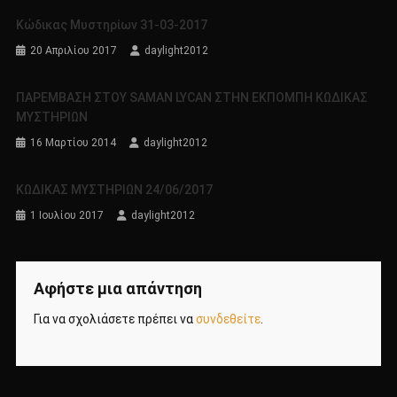
Κώδικας Μυστηρίων 31-03-2017
20 Απριλίου 2017
daylight2012
ΠΑΡΕΜΒΑΣΗ ΣΤΟΥ SAMAN LYCAN ΣΤΗΝ ΕΚΠΟΜΠΗ ΚΩΔΙΚΑΣ
ΜΥΣΤΗΡΙΩΝ
16 Μαρτίου 2014
daylight2012
ΚΩΔΙΚΑΣ ΜΥΣΤΗΡΙΩΝ 24/06/2017
1 Ιουλίου 2017
daylight2012
Αφήστε μια απάντηση
Για να σχολιάσετε πρέπει να
συνδεθείτε
.