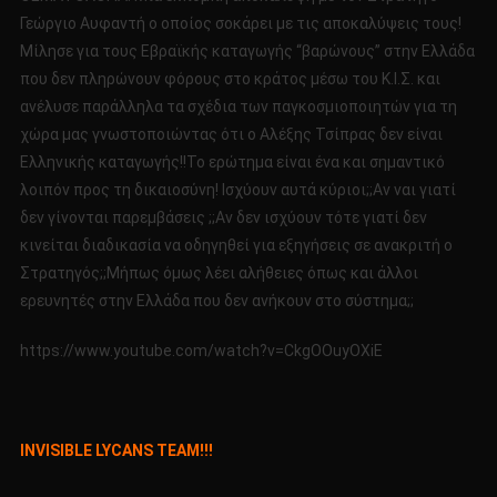
6-
Γεώργιο Αυφαντή ο οποίος σοκάρει με τις αποκαλύψεις τους!
9-
Μίλησε για τους Εβραϊκής καταγωγής “βαρώνους” στην Ελλάδα
2016
που δεν πληρώνουν φόρους στο κράτος μέσω του Κ.Ι.Σ. και
ανέλυσε παράλληλα τα σχέδια των παγκοσμιοποιητών για τη
χώρα μας γνωστοποιώντας ότι ο Αλέξης Τσίπρας δεν είναι
Ελληνικής καταγωγής!!Το ερώτημα είναι ένα και σημαντικό
λοιπόν προς τη δικαιοσύνη! Ισχύουν αυτά κύριοι;;Αν ναι γιατί
δεν γίνονται παρεμβάσεις ;;Αν δεν ισχύουν τότε γιατί δεν
κινείται διαδικασία να οδηγηθεί για εξηγήσεις σε ανακριτή ο
Στρατηγός;;Μήπως όμως λέει αλήθειες όπως και άλλοι
ερευνητές στην Ελλάδα που δεν ανήκουν στο σύστημα;;
https://www.youtube.com/watch?v=CkgOOuyOXiE
INVISIBLE LYCANS TEAM!!!