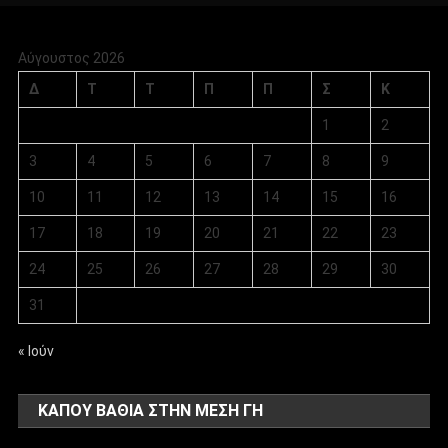
Αύγουστος 2026
Δ
Τ
Τ
Π
Π
Σ
Κ
1
2
3
4
5
6
7
8
9
10
11
12
13
14
15
16
17
18
19
20
21
22
23
24
25
26
27
28
29
30
31
« Ιούν
ΚΑΠΟΥ ΒΑΘΙΑ ΣΤΗΝ ΜΕΣΗ ΓΗ