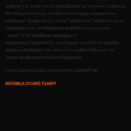
2016
ανάλυση για τη νέα ταινία Jason Bourne με τον γνωστό ηθοποιό
Ματ Ντέιμον ο οποίος υποδύεται έναν πράκτορα μυστικών
υπηρεσιών .Κρύβει αυτή η ταινία “προφητικά” μηνύματα για το
προσφυγικό και το ενδεχόμενο επιβολής στρατιωτικού
..”νόμου” στην Ελλάδα με πρόσχημα το
προσφυγικό;;Παρουσιάζει την επιρροή της CIA στην Ελλάδα;
Ακόμη αποκαλύψεις του John για το σχέδιο Πυθία και τον
πρώην πρωθυπουργό Κώστα Καραμανλή!
https://www.youtube.com/watch?v=LBVW2P1IjI8
INVISIBLE LYCANS TEAM!!!