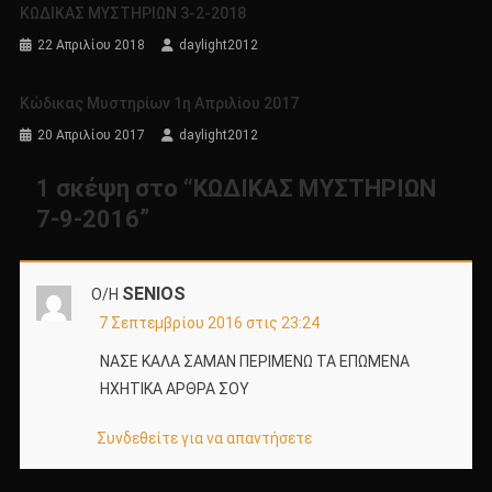
ΚΩΔΙΚΑΣ ΜΥΣΤΗΡΙΩΝ 3-2-2018
22 Απριλίου 2018
daylight2012
Κώδικας Μυστηρίων 1η Απριλίου 2017
20 Απριλίου 2017
daylight2012
1 σκέψη στο “
ΚΩΔΙΚΑΣ ΜΥΣΤΗΡΙΩΝ
7-9-2016
”
SENIOS
Ο/Η
7 Σεπτεμβρίου 2016 στις 23:24
ΝΑΣΕ ΚΑΛΑ ΣΑΜΑΝ ΠΕΡΙΜΕΝΩ ΤΑ ΕΠΩΜΕΝΑ
ΗΧΗΤΙΚΑ ΑΡΘΡΑ ΣΟΥ
Συνδεθείτε για να απαντήσετε