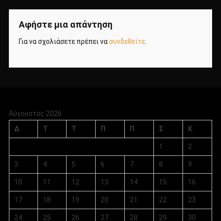
Αφήστε μια απάντηση
Για να σχολιάσετε πρέπει να
συνδεθείτε
.
Αύγουστος 2026
Δ
Τ
Τ
Π
Π
Σ
Κ
1
2
3
4
5
6
7
8
9
10
11
12
13
14
15
16
17
18
19
20
21
22
23
24
25
26
27
28
29
30