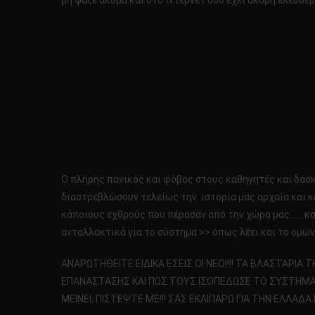
μη ψάξε ακόμα και στο ίντερνετ όσο έχει ακόμη ελεύθε
Ο πλήρης πανικός και φόβος στους καθηγητές και δασκά
διαστρεβλώσουν τελείως την ιστορία μας αρχαία και κα
κάποιους εχθρούς που πέρασαν από την χώρα μας…… και ο
ανταλλακτικά για το σύστημα >> όπως λέει και το ομών
ΑΝΑΡΩΤΗΘΕΙΤΕ ΕΙΔΙΚΑ ΕΣΕΙΣ ΟΙ ΝΕΟΙ!!! ΤΑ ΒΛΑΣΤΑΡΙΑ 
ΕΠΑΝΑΣΤΑΣΗΣ ΚΑΙ ΠΩΣ ΤΟΥΣ ΙΣΟΠΕΔΩΣΕ ΤΟ ΣΥΣΤΗΜΑ!!
ΜΕΙΝΕΙ, ΠΙΣΤΕΨΤΕ ΜΕ!!! ΣΑΣ ΕΚΛΙΠΑΡΩ ΓΙΑ ΤΗΝ ΕΛΛΑΔΑ 