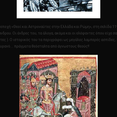
 εποχή «Θεοί και Αστροναύτες στην Ελλάδα και Ρώμη», στη σελίδα 1
δρου. Οι άνδρες του, τα άλογα, ακόμα και οι ελέφαντες όπου είχε σ
ρτες ). Ο ιστορικός του τα περιγράφει ως μεγάλες λαμπερές ασπίδε
ουρανό…. πράγματα θεόσταλτα από άγνωστους θεούς!!