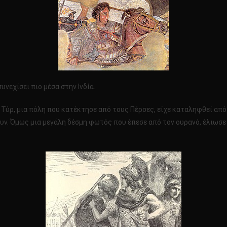
νεχίσει πιο μέσα στην Ινδία.
Τύρ, μια πόλη που κατέκτησε από τους Πέρσες, είχε καταληφθεί από Ά
υν. Όμως μια μεγάλη δέσμη φωτός που έπεσε από τον ουρανό, έλιωσε 