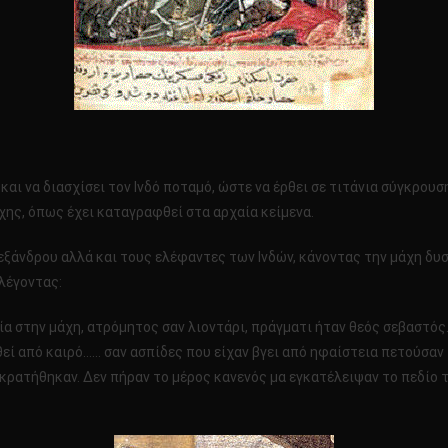
 και να διασχίσει τον Ινδό ποταμό, ώστε να έρθει σε τιτάνια σύγκρου
χης, όπως έχει καταγραφθεί στα αρχαία κείμενα.
εξάνδρου αλλά και τους ελέφαντες των Ινδών, κάνοντας την μάχη δυ
λέγοντας:
χία στην μάχη, ατρόμητος σαν λιοντάρι, πράγματι ήταν θεός σεβαστό
χαθεί από καιρό…… σαν ασπίδες που είχαν βγει από ηφαίστεια πετούσαν
κρατήθηκαν. Δεν πήραν το μέρος κανενός μα εγκατέλειψαν το πεδίο 