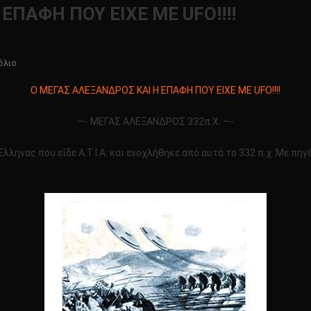
ΕΠΑΦΗ ΠΟΥ ΕΙΧΕ ΜΕ UFO!!!!
Για
όλιο
Το
Ο ΜΕΓΑΣ ΑΛΕΞΑΝΔΡΟΣ ΚΑΙ Η ΕΠΑΦΗ ΠΟΥ ΕΙΧΕ ΜΕ UFO!!!!
Ο
ΜΕΓΑΣ
—- ΜΕΓΑΣ ΑΛΕΞΑΝΔΡΟΣ 332π.Χ. —-
ΑΛΕΞΑΝΔΡΟΣ
ΚΑΙ
ηνας που είδε Α.Τ.Ι.Α. και ενοχλήθηκε από αυτά το 332 π.χ. Με πη
Η
ΕΠΑΦΗ
ΠΟΥ
ΕΙΧΕ
ΜΕ
UFO!!!!