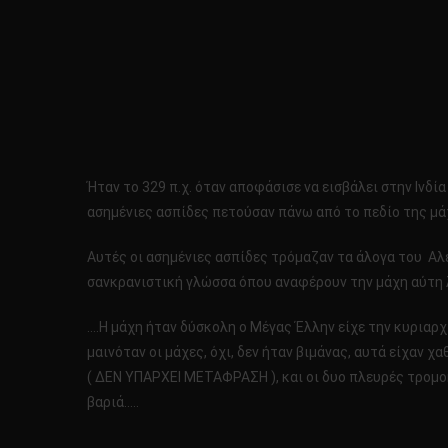
Ήταν το 329 π.χ. όταν αποφάσισε να εισβάλει στην Ινδία
ασημένιες ασπίδες πετούσαν πάνω από το πεδίο της μά
Αυτές οι ασημένιες ασπίδες τρόμαζαν τα άλογα του Αλ
σανκρανιστική γλώσσα όπου αναφέρουν την μάχη αύτη 
….Η μάχη ήταν δύσκολη ο Μέγας Έλλην είχε την κυριαρ
μαινόταν οι μάχες, όχι, δεν ήταν βιμάνας, αυτά είχαν 
( ΔΕΝ ΥΠΑΡΧΕΙ ΜΕΤΑΦΡΑΣΗ ), και οι δυο πλευρές τρομο
βαριά…..