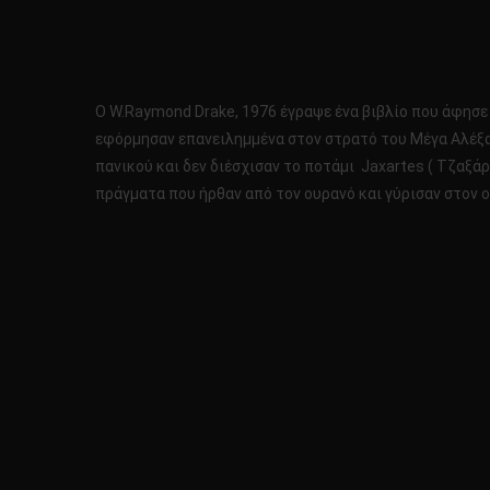
Ο W.Raymond Drake, 1976 έγραψε ένα βιβλίο που άφησε
εφόρμησαν επανειλημμένα στον στρατό του Μέγα Αλέξαν
πανικού και δεν διέσχισαν το ποτάμι Jaxartes ( Τζαξά
πράγματα που ήρθαν από τον ουρανό και γύρισαν στον 