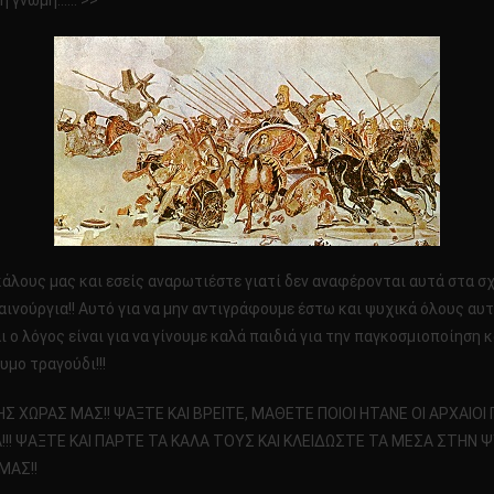
ρη γνώμη…… >>
λους μας και εσείς αναρωτιέστε γιατί δεν αναφέρονται αυτά στα σχο
ινούργια!! Αυτό για να μην αντιγράφουμε έστω και ψυχικά όλους αυτ
 λόγος είναι για να γίνουμε καλά παιδιά για την παγκοσμιοποίηση κα
υμο τραγούδι!!!
ΤΗΣ ΧΩΡΑΣ ΜΑΣ!! ΨΑΞΤΕ ΚΑΙ ΒΡΕΙΤΕ, ΜΑΘΕΤΕ ΠΟΙΟΙ ΗΤΑΝΕ ΟΙ ΑΡΧΑΙΟ
! ΨΑΞΤΕ ΚΑΙ ΠΑΡΤΕ ΤΑ ΚΑΛΑ ΤΟΥΣ ΚΑΙ ΚΛΕΙΔΩΣΤΕ ΤΑ ΜΕΣΑ ΣΤΗΝ Ψ
ΜΑΣ!!