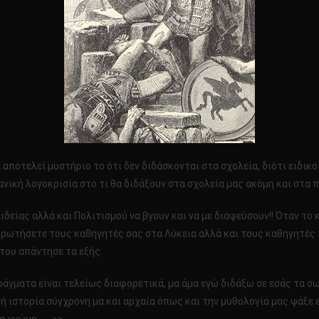
αποτελεί μυστήριο το ότι δεν διδάσκονται στα σχολεία, διότι ειδι
νική λογοκρισία στο τι θα διδάξουν στα σχολεία μας ακόμη και στα π
είας αλλά και Πολιτισμού να βγουν και να με διαψεύσουν!! Όταν το 
α ρωτήσετε τους καθηγητές σας στα Λύκεια αλλά και τους καθηγητές
 του απάντησε τα εξής:
τα πράγματα είναι τελείως διαφορετικά, μα άμα εγώ διδάξω σε εσάς τα
τή ιστορία σύγχρονη μα και αρχαία όπως και την μυθολογία μας ψάξε 