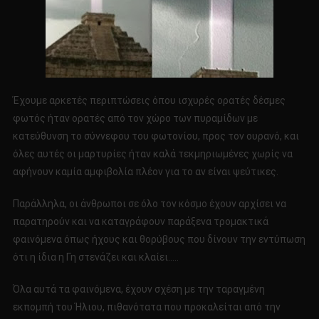
Έχουμε αρκετές περιπτώσεις όπου ισχυρές ορατές δέσμες
φωτός ήταν ορατές από τον χώρο των πυραμίδων με
κατεύθυνση το σύννεφου του φωτονίου, προς τον ουρανό, και
όλες αυτές οι μαρτυρίες ήταν καλά τεκμηριωμένες χωρίς να
αφήνουν καμία αμφιβολία πλέον για το αν είναι ψεύτικες.
Παράλληλα, οι άνθρωποι σε όλο τον κόσμο έχουν αρχίσει να
παρατηρούν και να καταγράφουν παράξενα τρομακτικά
φαινόμενα όπως ήχους και θορύβους που δίνουν την εντύπωση
ότι η ίδια η Γη στενάζει και κλαίει…..
Όλα αυτά τα φαινόμενα, έχουν σχέση με την ταραγμένη
εκπομπή του Ήλιου, πιθανότατα που προκαλείται από την