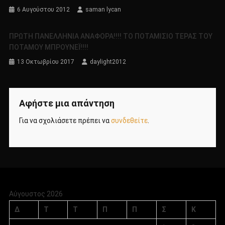
6 Αυγούστου 2012
saman lycan
ΠΡΩΤΗ ΠΑΝΕΛΛΗΝΙΑ ΑΝΑΦΟΡΑ!!!! ΤΟ ΠΟΤΑΜΙΣΙΟ ΤΕΡΑΣ ΤΟΥ
ΠΟΤΑΜΟΥ ΜΠΡΟΥΝΕΪ!!!!
13 Οκτωβρίου 2017
daylight2012
Αφήστε μια απάντηση
Για να σχολιάσετε πρέπει να
συνδεθείτε
.
Αύγουστος 2026
Δ
Τ
Τ
Π
Π
Σ
Κ