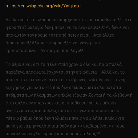
https://en.wikipedia.org/wiki/Yingkou
!!!!
Αν όλα αυτά τα πλάσματα υπάρχουν τότε που κρύβονται!;! Γιατί
η κρυπτοζωολογία δεν μπορεί να τα ανακαλύψει!;! Αν δεν είναι
από αυτόν τον κόσμο τότε από ποιον είναι!;! Από άλλες
διαστάσεις!;! Άλλους κόσμους!;! Είναι γεννητικά
τροποποιημένα!;! Αν ναι για ποιο λόγο!;!
Το θέμα είναι ότι τα τελευταία χρόνια όλο και ποιο πολλά
παράξενα πλάσματα έρχονται στην επιφάνεια!!!! Αλλά και το
ποιο απίστευτο είναι ότι οι επιστήμονες ενώ δίνουν φτηνές
εξηγήσεις για όλα αυτά που δεν στέκουν μετά όλα αυτά τα
πτώματα των πλασμάτων απλώς εξαφανίζονται ή τα κλέβουν ή
έτσι απλά δεν υπάρχουν και οι υποθέσεις αυτών μένουν
ανεξιχνίαστες και πολλές από αυτές γελοιοποιούνται σε
τέτοιο βαθμό όπου δεν τολμάει κανείς να μιλήσει πλέον για
αυτά για να μην γελοιοποιηθούν και << διαβασμένοι >> τους
αποκαλέσουν γλαφυρούς και παρασάνταλους!!!!