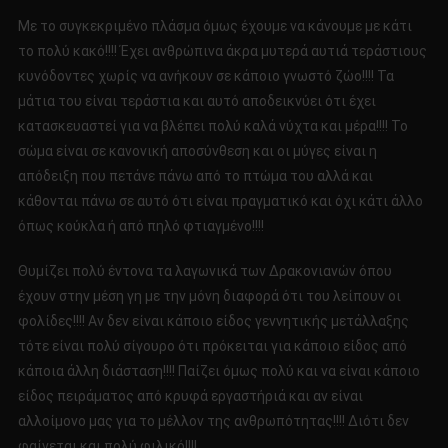
Με το συγκεκριμένο πλάσμα όμως έχουμε να κάνουμε με κάτι
το πολύ κακό!!!! Έχει ανθρώπινα άκρα μυτερά αυτιά τεράστιους
κυνόδοντες χωρίς να ανήκουν σε κάποιο γνωστό ζώο!!!! Τα
μάτια του είναι τεράστια και αυτό αποδεικνύει ότι έχει
κατασκευαστεί για να βλέπει πολύ καλά νύχτα και μέρα!!!! Το
σώμα είναι σε κανονική αποσύνθεση και οι μύγες είναι η
απόδειξη που πετάνε πάνω από το πτώμα του αλλά και
κάθονται πάνω σε αυτό ότι είναι πραγματικό και όχι κάτι άλλο
όπως κούκλα ή από πηλό φτιαγμένο!!!!
Θυμίζει πολύ έντονα τα λαγωνικά των Δρακονιανών όπου
έχουν στην μέση γη με την μόνη διαφορά ότι του λείπουν οι
φολίδες!!!! Αν δεν είναι κάποιο είδος γεννητικής μετάλλαξης
τότε είναι πολύ σίγουρο ότι πρόκειται για κάποιο είδος από
κάποια άλλη διάσταση!!!! Παίζει όμως πολύ και να είναι κάποιο
είδος πειράματος από κρυφά εργαστήριά και αν είναι
αλλοίμονο μας για το μέλλον της ανθρωπότητας!!!! Διότι δεν
φαίνεται και πολύ φιλικό!!!!