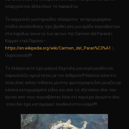
υπάρχουν και άλλα όπως το παρακάτω:
Το σώμα ενός μυστηριώδες πλάσματος σε προχωρημένο
στάδιο αποσύνθεσης έχει βρεθεί από μια ομάδα πυροσβεστών
στα παράλια ανοικτά των ακτών της Carmen del Paraná (
Κάρμεν ντελ Παράνα –
https://en.wikipedia.org/wiki/Carmen_del_Paran%C3%A1
) ,
Ουρουγουάη!!!!
Το πλάσμα αυτό έχει μακριά δάχτυλα, μια ουρά μεγάλη και
παρουσιάζει ομοιότητες με τον άνθρωπο!!! Κάποιοι λένε ότι
είναι ένας απλός πίθηκος μα στην φωτογραφία δεν μοιάζει με
κανένα καταχωρημένο είδος και από τις εξετάσεις dna που
έγιναν από τους πυροσβέστες λένε ότι περιέχει άγνωστο dna
όπου δεν έχει καταγραφεί πουθενά στον κόσμο!!!!