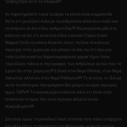
τραβήχτηκε αυτό το πλάσμα!!!!
Αν παρατηρήσετε τώρα τα άκρα τα οποία είναι κομμένα θα
δείτε ότι μοιάζουν πολύ με τα ανθρώπινα αλλά ποιο πολύ σαν
να ανήκουν σε ένα είδος ανθρώπιδας!!!! Θα μπορούσε μάλιστα
κάποιος να πει ότι είναι ένα είδος καλικάντζαρου ή από
Μαρματζούλι ή κάποιο Κορκόλι όπως τα λένε σε κάποιες
περιοχές στην χώρα μας και μπορώ να σας πω ότι έχω μια
τσάντα από κασέτες δημοσιογραφικού χαρακτήρος όπου
ταιριάζουν τέλεια οι περίγραφες των ανθρώπων αυτών που τα
έχουν δει στην χώρα μας!!!! Ειδικά στον Νομό Πέλλας, στον Νομό
Λακωνίας αλλά και στον Νομό Ρεθύμνου!!!! Το αν είναι το ίδιο με
αυτά τα οποία μου περιγράφανε δεν μπορώ να είμαι σίγουρος
όμως 100%!!!! Το συγκεκριμένο κάποιοι λένε ότι είναι στην
Ισπανία αυτό όμως δεν είναι σίγουρο αλλά ούτε και
εξακριβωμένο!!!
Δεν είναι όμως το μοναδικό όπως είπα και ποιο πάνω υπάρχουν
και άλλα όπως τα πλάσματα του Mάουντακ μα εκτός αυτών