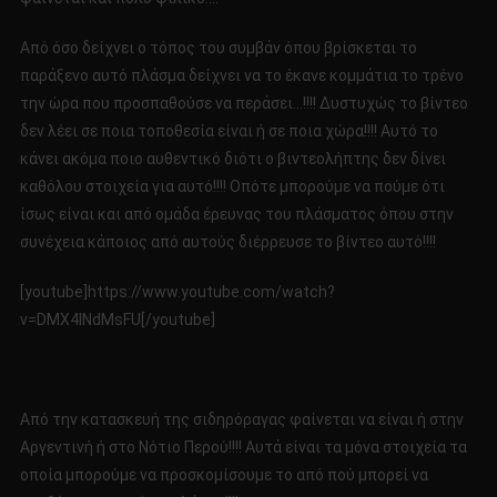
Από όσο δείχνει ο τόπος του συμβάν όπου βρίσκεται το
παράξενο αυτό πλάσμα δείχνει να το έκανε κομμάτια το τρένο
την ώρα που προσπαθούσε να περάσει…!!!! Δυστυχώς το βίντεο
δεν λέει σε ποια τοποθεσία είναι ή σε ποια χώρα!!!! Αυτό το
κάνει ακόμα ποιο αυθεντικό διότι ο βιντεολήπτης δεν δίνει
καθόλου στοιχεία για αυτό!!!! Οπότε μπορούμε να πούμε ότι
ίσως είναι και από ομάδα έρευνας του πλάσματος όπου στην
συνέχεια κάποιος από αυτούς διέρρευσε το βίντεο αυτό!!!!
[youtube]https://www.youtube.com/watch?
v=DMX4lNdMsFU[/youtube]
Από την κατασκευή της σιδηρόραγας φαίνεται να είναι ή στην
Αργεντινή ή στο Νότιο Περού!!!! Αυτά είναι τα μόνα στοιχεία τα
οποία μπορούμε να προσκομίσουμε το από πού μπορεί να