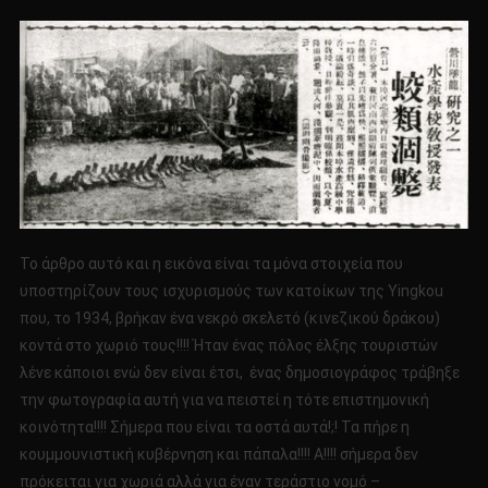
Το άρθρο αυτό και η εικόνα είναι τα μόνα στοιχεία που
υποστηρίζουν τους ισχυρισμούς των κατοίκων της Yingkou
που, το 1934, βρήκαν ένα νεκρό σκελετό (κινεζικού δράκου)
κοντά στο χωριό τους!!!! Ήταν ένας πόλος έλξης τουριστών
λένε κάποιοι ενώ δεν είναι έτσι, ένας δημοσιογράφος τράβηξε
την φωτογραφία αυτή για να πειστεί η τότε επιστημονική
κοινότητα!!!! Σήμερα που είναι τα οστά αυτά!;! Τα πήρε η
κουμμουνιστική κυβέρνηση και πάπαλα!!!! Α!!!! σήμερα δεν
πρόκειται για χωριά αλλά για έναν τεράστιο νομό –