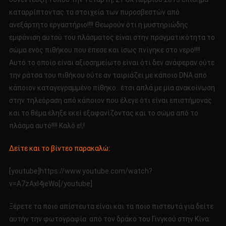
καταρρίπτοντας τα στοιχεία των πυροσβεστών από
ανεξάρτητο εργαστήριο!!!! Θεωρούν ότι η μυστηριώδης
εμφάνιση αυτού του πλάσματος είναι στην πραγματικότητα το
σώμα ενός πιθήκου που έπεσε και ίσως πνίγηκε στο νερό!!!!
Αυτό το οποίο είναι αξιοσημείωτο είναι ότι δεν ανάφεραν ούτε
την ράτσα του πιθήκου ούτε αν ταιριάζει με κάποιο DNA από
κάποιον καταγεγραμμένο πίθηκο.. έτσι απλά με μια ανακοίνωση
στην τηλεόραση από κάποιον που έλεγε ότι είναι επιστήμονας
και το θέμα έληξε εκεί εξαφανίζοντας και το σώμα από το
πλάσμα αυτό!!!! Καλό ε!;!
Δείτε και το βίντεο παρακαλώ:
[youtube]https://www.youtube.com/watch?
v=A7zAxI4jeWo[/youtube]
Ξέρετε τα ποιο απίστευτα είναι και τα ποιο πιστευτά για δείτε
αυτήν την φωτογραφία από τον δράκο του Γινγκού στην Κίνα: