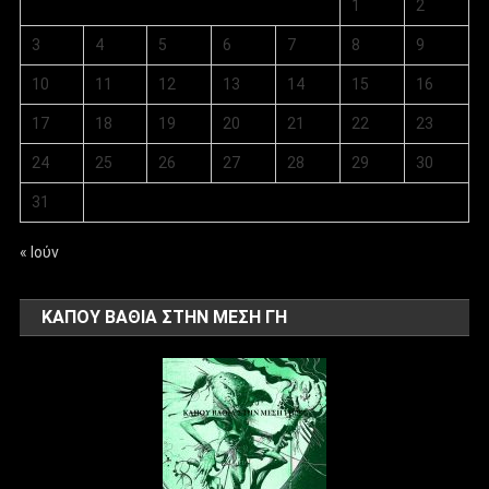
1
2
3
4
5
6
7
8
9
10
11
12
13
14
15
16
17
18
19
20
21
22
23
24
25
26
27
28
29
30
31
« Ιούν
ΚΑΠΟΥ ΒΑΘΙΑ ΣΤΗΝ ΜΕΣΗ ΓΗ