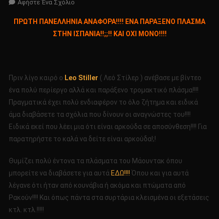
Για
Αφήστε Ένα Σχόλιο
Το
ΠΡΩΤΗ ΠΑΝΕΛΛΗΝΙΑ ΑΝΑΦΟΡΑ!!!! ΕΝΑ ΠΑΡΑΞΕΝΟ ΠΛΑΣΜΑ
ΠΡΩΤΗ
ΣΤΗΝ ΙΣΠΑΝΙΑ!!;;!! ΚΑΙ ΟΧΙ ΜΟΝΟ!!!!
ΠΑΝΕΛΛΗΝΙΑ
ΑΝΑΦΟΡΑ!!!!
ΕΝΑ
ΠΑΡΑΞΕΝΟ
Πριν λίγο καιρό ο
Leo Stiller
( Λεό Στίλερ ) ανέβασε με βίντεο
ΠΛΑΣΜΑ
ένα πολύ περίεργο αλλά και παράξενο τρομακτικό πλάσμα!!!!
ΣΤΗΝ
Πραγματικά έχει πολύ ενδιαφέρον το όλο ζήτημα και ειδικά
ΙΣΠΑΝΙΑ!!;;!!
άμα διαβάσετε τα σχόλια που δίνουν οι αναγνώστες του!!!!
ΚΑΙ
ΟΧΙ
Ειδικά εκεί που λέει μια ότι είναι αρκούδα σε αποσύνθεση!!!! Για
ΜΟΝΟ!!!!
παρατηρήστε το καλά να δείτε είναι αρκούδα!;!
Θυμίζει πολύ έντονα τα πλάσματα του Mάουντακ όπου
μπορείτε να διαβάσετε για αυτά
ΕΔΩ!!!!
Όπου και για αυτά
λέγανε ότι ήταν από κουνάβια ή ακόμα και πτώματα από
Ρακούν!!!! Και όπως πάντα στα συρτάρια κλεισμένα οι εξετάσεις
κτλ. κτλ.!!!!!