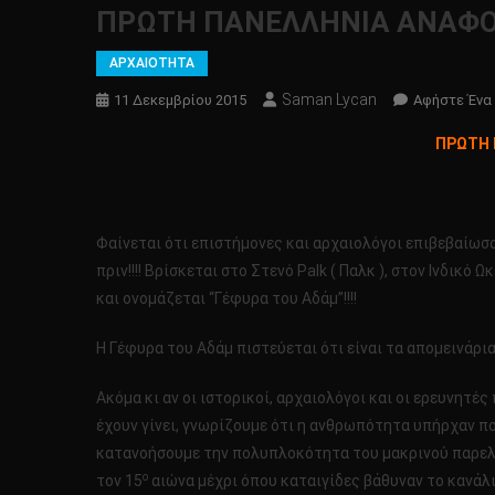
ΠΡΩΤΗ ΠΑΝΕΛΛΗΝΙΑ ΑΝΑΦΟΡΑ
ΑΡΧΑΙΟΤΗΤΑ
Saman Lycan
11 Δεκεμβρίου 2015
Αφήστε Ένα
ΠΡΩΤΗ 
Φαίνεται ότι επιστήμονες και αρχαιολόγοι επιβεβαίωσ
πριν!!!! Βρίσκεται στο Στενό Palk ( Παλκ ), στον Ινδικ
και ονομάζεται “Γέφυρα του Αδάμ”!!!!
Η Γέφυρα του Αδάμ πιστεύεται ότι είναι τα απομεινάρι
Ακόμα κι αν οι ιστορικοί, αρχαιολόγοι και οι ερευνητέ
έχουν γίνει, γνωρίζουμε ότι η ανθρωπότητα υπήρχαν πολ
κατανοήσουμε την πολυπλοκότητα του μακρινού παρελθόν
ο
τον 15
αιώνα μέχρι όπου καταιγίδες βάθυναν το κανάλ