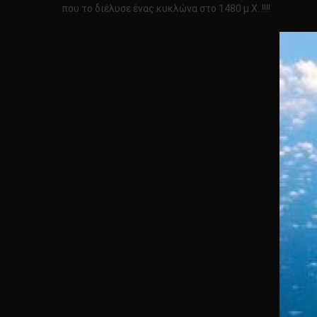
που το διέλυσε ένας κυκλώνα στο 1480 μ.Χ..!!!!