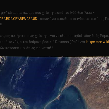
γης” είναι μια γέφυρα που χτίστηκε από τον Ινδό θεό Ράμα –
83%CE%BD%CE%BF%CF%8D
, όπως έχει ειπωθεί στο ινδουιστικό έπος Ρα
!!
φυρας αυτής και πώς χτίστηκε για να εξυπηρετηθεί Ινδός θεός Ράμα, 
υ από τα νύχια του δαίμονα βασιλιά Ravanna ( Ραβάννα
https://en.wik
ών κατασκευών, όπως φαίνεται!!!!