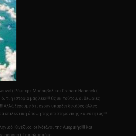
 Bauval ( Ρόμπερτ Μπάουβαλ και Graham Hancock (
τι η ιστορία μας λέει!!!! Ως εκ τούτου, οι θεωρίες
!! Αλλά ξέρουμε ότι έχουν υπάρξει δεκάδες άλλες
ρά επιλεκτική άποψη της επιστημονικής κοινότητας!!!!
κό, Κινέζικο, οι Ινδιάνοι της Αμερικής!!!! Και
imalpopoca ( Τσιμαλποπόκα