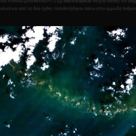
ύ τιτάνιου μονοπατιού!!!!! Ο Δρ Badrinarayanan δείχνει επίσης ότι υπά
α υλικά και από τις δύο όχθες τοποθετήθηκαν πάνω στην αμμώδη πυθμέν