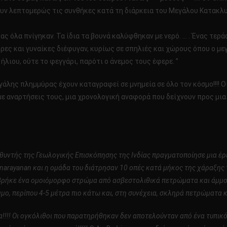
υν λεπτομερώς τις συνθήκες κατά τη διάρκεια του Μεγάλου Κατακλ
ρας όλα πνίγηκαν. Τα ίδια τα βουνά καλύφθηκαν με νερό. … . Ένας τε
δρες και γυναίκες διέφυγαν, κυρίως σε σπηλιές και χώρους όπου ο μ
ήλιου, ούτε το φεγγάρι, παρότι ο άνεμος τους έφερε. ”
γάλης πλημμύρας έχουν καταγραφεί σε μνημεία σε όλο τον κόσμο!!!! Ο
 με αναρτήσεις τους, μια χρονολογική αναφορά που δείχνουν προς μ
υθυντής της Γεωλογικής Επισκόπησης της Ινδίας πραγματοποίησε μια έρε
inarayanan και η ομάδα του διάτρησαν 10 οπές κατά μήκος της χάραξης
 βρήκε ένα ομοιόμορφο στρώμα από ασβεστολιθικά πετρώματα και άμμο, 
ο, περίπου 4-5 μέτρα πιο κάτω και, στη συνέχεια, σκληρά πετρώματα κ
!!!! Οι ογκόλιθοι που παρατηρήθηκαν δεν αποτελούνταν από ένα τυπικό