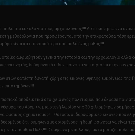
νει πολύ πιο εύκολο για τους αρχαιολόγους!!!! Αυτό επέτρεψε να ανα
δεκτή μεθοδολογία που προσφέρονται από την επικρατούσα τάση ερευ
μμύρα είναι κάτι περισσότερο από απλά ένας μύθος!!!!
 οποίες αμφισβητούν γενικά την ιστορία και την αρχαιολογία αλλα κα
 ερευνητές, δεδομένου ότι δεν φαίνεται να ταιριάζει στην σύγχρονη 
ν ετών κατέστη δυνατή χάρη στις εικόνες υψηλής ευκρίνειας της Γης
ν επιστημόνων!!!!
πωσιακά αποδεικτικά στοιχεία ενός πολιτισμού που άκμασε πριν από
φυρα του Αδάμ >>, μια στενή λωρίδα γης 30 χιλιομέτρων σε μήκος που
ένα φυσικός σχηματισμός!!!! Ωστόσο, οι δορυφορικές εικόνες που ελ
εδομένου ότι, σύμφωνα με ορισμένους, η δομή φαίνεται να είναι τεχ
ο με τον πορθμό Παλκ!!!!! Σύμφωνα με πολλούς, αυτό μοιάζει πολύ 