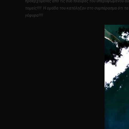
προερχόμενες από τις δύο πλευρές του υπερυψωμένου αυτο
τομείς!!!! Η ομάδα του κατέληξαν στο συμπέρασμα ότι τ
γέφυρα!!!!