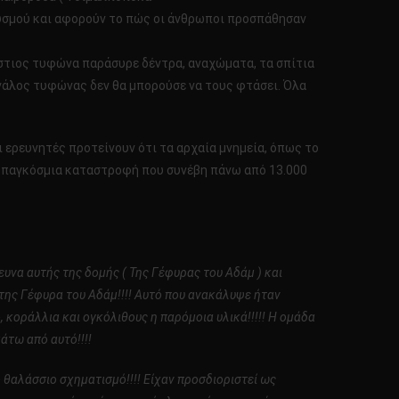
υσμού και αφορούν το πώς οι άνθρωποι προσπάθησαν
ράστιος τυφώνα παράσυρε δέντρα, αναχώματα, τα σπίτια
εγάλος τυφώνας δεν θα μπορούσε να τους φτάσει. Όλα
ι ερευνητές προτείνουν ότι τα αρχαία μνημεία, όπως το
ια παγκόσμια καταστροφή που συνέβη πάνω από 13.000
υνα αυτής της δομής ( Της Γέφυρας του Αδάμ ) και
 της Γέφυρα του Αδάμ!!!! Αυτό που ανακάλυψε ήταν
κοράλλια και ογκόλιθους η παρόμοια υλικά!!!!! Η ομάδα
άτω από αυτό!!!!
 θαλάσσιο σχηματισμό!!!! Είχαν προσδιοριστεί ως