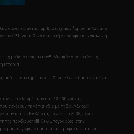
καλύψει ένα σημαντικό αριθμό αρχαίων δομών, πολλά από
νητών!!!! Είναι πιθανό ότι αυτή η πρόσφατη ανακάλυψη
ι τις μεθοδεύσεις αυτών!!!! Μερικές από αυτές τις
ιστορία!!!!
 από το διάστημα, από το Google Earth όπου είναι ένα
 τον κατακλυσμό, πριν από 13.000 χρόνια,
 συνδέουν τη νότια Ινδία με τη Σρι Λάνκα!!!!
ήφθησαν από τη NASA στις αρχές του 2003, έχουν
νητής προέλευσης!!!! Οι φωτογραφίες, στην
με μια μακριά γέφυρα όπου καταστράφηκε, και τώρα