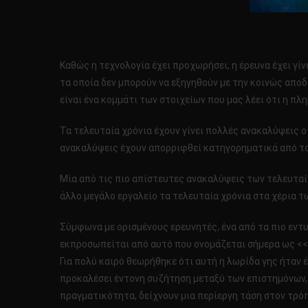
Καθώς η τεχνολογία έχει προχωρήσει, η έρευνα έχει γί
τα οποία δεν μπορούν να εξηγηθούν με την κοινώς απο
είναι ένα κομμάτι των στοιχείων που μας λέει ότι η πλη
Τα τελευταία χρόνια έχουν γίνει πολλές ανακαλύψεις οι
ανακαλύψεις έχουν απορριφθεί κατηγορηματικά από τους
Μία από τις πιο απίστευτες ανακαλύψεις των τελευταίω
άλλο μεγάλο εργαλείο τα τελευταία χρόνια στα χέρια τω
Σύμφωνα με ορισμένους ερευνητές, ένα από τα πιο εντυ
εκπροσωπείται από αυτό που ονομάζεται σήμερα ως << γέ
Για πολύ καιρό θεωρήθηκε ότι αυτή η λωρίδα γης ήταν 
προκαλέσει έντονη συζήτηση μεταξύ των επιστημόνων, δ
πραγματικότητα, δείχνουν μια περίεργη τάση στον τρόπ