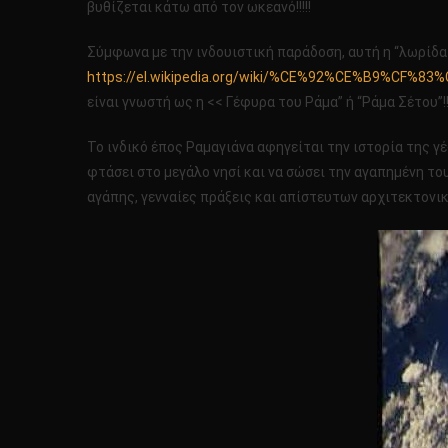
βυθίζεται κάτω από τον ωκεανό!!!!!
Σύμφωνα με την ινδουιστική παράδοση, αυτή η “λωρίδα 
https://el.wikipedia.org/wiki/%CE%92%CE%B9%CF%
είναι γνωστή ως η << Γέφυρα του Ράμα” ή “Ράμα Σέτου”!!
Το ινδικό έπος Ραμαγιάνα αφηγείται την ιστορία της γέ
φτάσει στο μεγάλο νησί και να σώσει την αγαπημένη το
αγάπης, γενναίες πράξεις και απίστευτων αρχιτεκτονικ