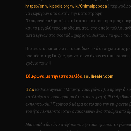
https://en.wikipedia.org/wiki/Chimalpopoca
) περιγράφο
να ξεφύγουν από αυτήν την καταστροφή:
“Ο ουρανός πλησίαζε στη Γη και στο διάστημα μιας ημέ
και τα μεγαλύτερα οικοδομήματα, στα οποία πολλοί άν
αυτά έγιναν στο σκοτάδι, χωρίς να βλέπουν το φως του 
Πιστεύεται επίσης ότι τα αποδεικτικά στοιχεία μιας με
οροπέδιο της Γκίζας, φαίνεται να έχουν εντυπωσιάσει
χρόνια πριν!!!!
Σύμφωνα με την ιστοσελίδα
soulhealer.com
Ο Δρ
Badrinarayanan ( Μπαντριναραγιάναν ), ο πρώην διε
κατέληξε στο συμπέρασμα ότι ήταν τεχνητή!!!! Ο Δρ Badr
εκπληκτικό!!!! Περίπου 6 μέτρα κάτω από την επιφάνεια
του ήταν έκπληκτοι όταν ανακάλυψαν ένα στρώμα από άμμ
Μια ομάδα δυτών κατέβηκε να εξετάσει φυσικά τη γέφυρα