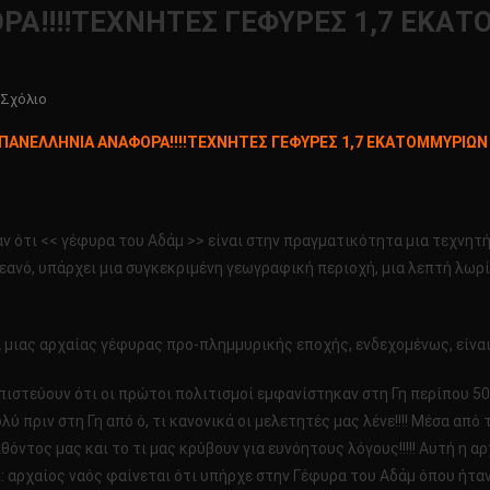
!!!!ΤΕΧΝΗΤΕΣ ΓΕΦΥΡΕΣ 1,7 ΕΚΑΤΟ
Για
 Σχόλιο
Το
ΠΑΝΕΛΛΗΝΙΑ ΑΝΑΦΟΡΑ!!!!ΤΕΧΝΗΤΕΣ ΓΕΦΥΡΕΣ 1,7 ΕΚΑΤΟΜΜΥΡΙΩΝ Ε
ΠΡΩΤΗ
ΠΑΝΕΛΛΗΝΙΑ
ΑΝΑΦΟΡΑ!!!!
ΤΕΧΝΗΤΕΣ
αν ότι << γέφυρα του Αδάμ >> είναι στην πραγματικότητα μια τεχνητ
ΓΕΦΥΡΕΣ
ό Ωκεανό, υπάρχει μια συγκεκριμένη γεωγραφική περιοχή, μια λεπτή λωρ
1,7
ΕΚΑΤΟΜΜΥΡΙΩΝ
ΕΤΩΝ!!!!
α μιας αρχαίας γέφυρας προ-πλημμυρικής εποχής, ενδεχομένως, είναι
ς πιστεύουν ότι οι πρώτοι πολιτισμοί εμφανίστηκαν στη Γη περίπου 50
ύ πριν στη Γη από ό, τι κανονικά οι μελετητές μας λένε!!!! Μέσα απ
τος μας και το τι μας κρύβουν για ευνόητους λόγους!!!!! Αυτή η αρ
ι: αρχαίος ναός φαίνεται ότι υπήρχε στην Γέφυρα του Αδάμ όπου ήτα