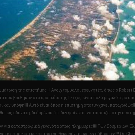
ωμάτωση της επιστήμης!!!! Ανοιχτόμυαλοι ερευνητές, όπως ο Robert
 που βρέθηκαν στο οροπέδιο της Γκίζας είναι πολύ μεγαλύτερα από ό, 
 καν υπόψη!!!! Αυτό είναι όπου η επιστήμη αποτυγχάνει παταγωδώς!!!
εί ως αδύνατη, δεδομένου ότι δεν φαίνεται να ταιριάζει στην αυστη
 για καταστροφικά γεγονότα όπως πλημμύρες!!!! Των Σουμερίων, Ελληνι
ατο σε μας και ως εκ τούτου θεωρούνται ως << μύθους >>!!!! Οι Ch