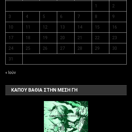
1
2
3
4
5
6
7
8
9
10
11
12
13
14
15
16
17
18
19
20
21
22
23
24
25
26
27
28
29
30
31
« Ιούν
ΚΑΠΟΥ ΒΑΘΙΑ ΣΤΗΝ ΜΕΣΗ ΓΗ