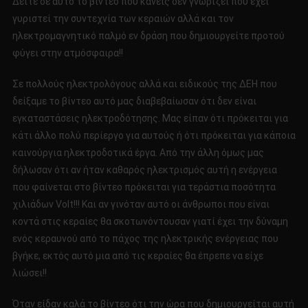
Δείτε σε αυτό το βίντεο που κανείς δεν γνωρίζει που έχει
ΤΟ
γυριστεί την συντεχνία των κεραιών αλλά και τον
ΗΑΑR
ηλεκτρομαγνητικό παλμό εν δράση που δημιουργείτε προτού
ΥΠΑΡΧΕ
φύγει στην ατμόσφαιρα!!
Σε πολλούς ηλεκτρολόγους αλλά και ειδικούς της ΔΕΗ που
δείξαμε το βίντεο αυτό μας διαβεβαίωσαν ότι δεν είναι
εγκαταστάσεις ηλεκτροδότησης. Μας είπαν ότι πρόκειται για
κάτι άλλο πολύ περίεργο για αυτούς ή ότι πρόκειται για κάποια
καινούργια ηλεκτροδοτικά έργα. Από την άλλη όμως μας
δήλωσαν ότι αν ήταν καθαρός ηλεκτρισμός αυτή η ενέργεια
που φαίνεται στο βίντεο πρόκειται για τεράστια ποσότητα
χιλιάδων Volt!!! Και αν γινόταν αυτό οι άνθρωποι που είναι
κοντά στις κεραίες θα σκοτωνόντουσαν γιατί έχει την δύναμη
ενός κεραυνού από το πάχος της ηλεκτρικής ενέργειας που
βγήκε, εκτός αυτό μια από τις κεραίες θα έπρεπε να είχε
λιώσει!!
Όταν είδαν καλά το βίντεο ότι την ώρα που δημιουργείται αυτή