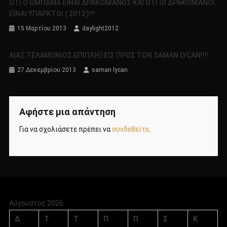
ΟΤΙ Ο ΟΜΠΑΜΑ ΕΙΝΑΙ ΔΡΑΚΟΝΙΑΝΟΣ ΚΑΙ ΟΤΙ ΟΙ ΔΡΑΚΟΝΙΑΝΟΙ
ΕΙΝΑΙ ΥΠΑΡΚΤΟΙ ( 2013 )!!!
15 Μαρτίου 2013
daylight2012
ΑΙΑΣ ΤΕΛΑΜΩΝΙΟΣ ΕΠΙΠΛΉΞΕΙΣ ΠΡΟΣ ΤΟΝ SAMAN LYCAN!!!!
27 Δεκεμβρίου 2013
saman lycan
Αφήστε μια απάντηση
Για να σχολιάσετε πρέπει να
συνδεθείτε
.
Αύγουστος 2026
Δ
Τ
Τ
Π
Π
Σ
Κ