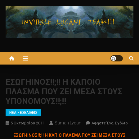
Μεταπηδήστε
στο
περιεχόμενο
ΕΣΩΓΗΙΝΟΣ!!;!! Η ΚΑΠOΙΟ
ΠΛΑΣΜΑ ΠΟΥ ΖΕΙ ΜΕΣΑ ΣΤΟΥΣ
ΥΠΟΝΟΜΟΥΣ!!;!!
ΝΕΑ - ΕΞΕΛΙΞΕΙΣ
Saman Lycan
Για
5 Οκτωβρίου 2011
Αφήστε Ένα Σχόλιο
Το
ΕΣΩΓΗΙΝΟΣ!!;!! Η ΚΑΠΙΟ ΠΛΑΣΜΑ ΠΟΥ ΖΕΙ ΜΕΣΑ ΣΤΟΥΣ
ΕΣΩΓΗΙ