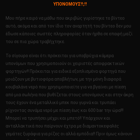
ΥΠΟΝΟΜΟΥΣ!!;!!
Η
ΚΑΠO
Μου πήρε καιρό να μάθω που ακριβώς γυρίστηκε το βίντεο
ΠΛΑΣ
αυτό, ακόμα και από τον ίδιο τον αναρτητή του βίντεο δεν μου
ΠΟΥ
έδωσε κάποιες σωστές πληροφορίες όταν ήρθα σε επαφή μαζί
ΖΕΙ
ΜΕΣΑ
του σε πια χώρα τραβήχτηκε.
ΣΤΟΥ
Το σίγουρο είναι ότι πρόκειται για υποβρύχια κάμερα
ΥΠΟΝΟ
υπονόμων που χρησιμοποιούν οι χειριστές αποφρακτικών
φορτηγών!! Πρόκειται για ειδικά εξοπλισμένα φορτηγά που
μοιάζουν με βυτιοφόρα αποβλήτων, με την μόνη διαφορά
κουβαλάνε νερό που χρησιμοποιείτε για να βγαίνει με πίεση
από μια σωλήνα που βυθίζεται στους υπονόμους και στην άκρη
τους έχουν ένα μεταλλικό μπεκ που γυρνά και τρυπάει
ρίχνοντας συνάμα νερό με πίεση έως και 600 bar την ώρα!!!
Μπορεί να τρυπήσει μέχρι και μπετό!! Υπάρχουν και
ανταλλακτικά που παίρνουν έχτρα με διαμαντοκεφαλές
γεμάτες ξυράφια για ρίζες οι αλλά εμπόδια!! Πριν όμως κάνουν