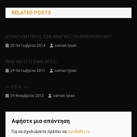
άρθρων
RELATED POSTS
ΑΠΑΝΤΗΣΗ ΠΡΟΣ ΤΟΝ ΑΝΑΓΝΩΣΤΗ SKIROFORION!!!!
20 Οκτωβρίου 2014
saman lycan
ΠΡΑΓΜΑΤΙ ΤΙ ΕΙΝΑΙ ΑΥΤΟ;
29 Οκτωβρίου 2011
saman lycan
<< Ο.Ε.Α. >>
29 Νοεμβρίου 2012
saman lycan
Αφήστε μια απάντηση
Για να σχολιάσετε πρέπει να
συνδεθείτε
.