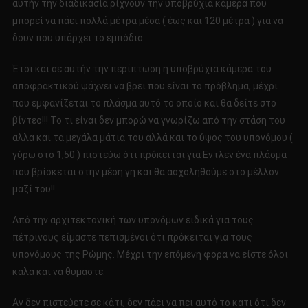
αυτήν την διαδικασία ρίχνουν την υποβρύχια κάμερα που
μπορεί να πάει πολλά μέτρα μέσα ( έως και 120 μέτρα ) για να
δουν που υπάρχει το εμπόδιο.
Έτσι και σε αυτήν την περίπτωση η υποβρύχια κάμερα του
αποφρακτικού ψάχνει να βρει που είναι το πρόβλημα, μέχρι
που εμφανίζεται το πλάσμα αυτό το οποίο και θα δείτε στο
βίντεο!!! Το τι είναι δεν μπορώ να γνωρίζω από την στάση του
αλλά και τα μεγάλα μάτια του αλλά και το ύψος του υπονόμου (
γύρω στο 1,50 ) πιστεύω ότι πρόκειται για Εντλεν ένα πλάσμα
που βρίσκεται στην μέση γη και θα ασχοληθούμε στο μέλλον
μαζί του!!
Από την αρχιτεκτονική των υπονόμων ειδικά για τους
πέτρινους είμαστε πεπισμένοι ότι πρόκειται για τους
υπονόμους της Ρώμης. Μέχρι την επόμενη φορά να είστε όλοι
καλά και να θυμάστε.
Αν δεν πιστεύετε σε κάτι, δεν πάει να πει αυτό το κάτι ότι δεν