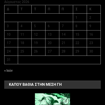
Αύγουστος 2026
Δ
Τ
Τ
Π
Π
Σ
Κ
1
2
3
4
5
6
7
8
9
10
11
12
13
14
15
16
17
18
19
20
21
22
23
24
25
26
27
28
29
30
31
« Ιούν
ΚΑΠΟΥ ΒΑΘΙΑ ΣΤΗΝ ΜΕΣΗ ΓΗ