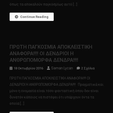
ΑΛΗΘΙΝΗ
όπως τα αποκαλούν παγκοσμίως αυτό […]
ΠΡΟΕΛΕΥΣΗ
ΙΣΤΟΡΙΑΣ
Continue Reading
ΤΩΝ
ΑΙΜΑΤΟΦΑ
ΒΑΜΠΙΡ!!!!
ΟΠΟΥ
ΕΙΝΑΙ
ΠΡΩΤΗ ΠΑΓΚΟΣΜΙΑ ΑΠΟΚΛΕΙΣΤΙΚΗ
ΚΑΘΑΡΑ
ΑΝΑΦΟΡΑ!!!! ΟΙ ΔΕΝΔΡΙΟΙ Η
ΕΛΛΗΝΙΚΗ!!!
ΑΝΘΡΩΠΟΜΟΡΦΑ ΔΕΝΔΡΑ!!!!
Saman Lycan
Στο
18 Οκτωβρίου 2016
2 Σχόλια
ΠΡΩΤΗ
ΠΡΩΤΗ ΠΑΓΚΟΣΜΙΑ ΑΠΟΚΛΕΙΣΤΙΚΗ ΑΝΑΦΟΡΑ!!!! ΟΙ
ΠΑΓΚΟΣΜΙΑ
ΔΕΝΔΡΙΟΙ Η ΑΝΘΡΩΠΟΜΟΡΦΑ ΔΕΝΔΡΑ!!!! Πραγματικά και
ΑΠΟΚΛΕΙΣΤ
μόνο η ονομασία είναι τόσο φανταστική όπου δεν είναι
ΑΝΑΦΟΡΑ!!!!
δυνατόν κάποιος να πιστέψει ότι υπάρχουν όντα τα
ΟΙ
ΔΕΝΔΡΙΟΙ
οποία […]
Η