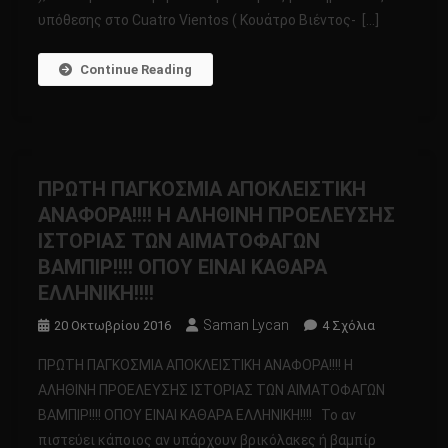
υπόθεσης στο Cuatro Vientos ( Koυάτρο Βιέντος- […]
ΑΛΛΟ
ΑΠΟ
ΑΛΛΕΣ
Continue Reading
ΔΙΑΣΤΑΣΕΙΣ!;!
ΠΡΩΤΗ ΠΑΓΚΟΣΜΙΑ ΑΠΟΚΛΕΙΣΤΙΚΗ
ΑΝΑΦΟΡΑ!!!! Η ΑΛΗΘΙΝΗ ΠΡΟΕΛΕΥΣΗΣ
ΙΣΤΟΡΙΑΣ ΤΩΝ ΑΙΜΑΤΟΦΑΓΩΝ
ΒΑΜΠΙΡ!!!! ΟΠΟΥ ΕΙΝΑΙ ΚΑΘΑΡΑ
ΕΛΛΗΝΙΚΗ!!!!
Saman Lycan
Στο
20 Οκτωβρίου 2016
4 Σχόλια
ΠΡΩΤΗ
ΠΡΩΤΗ ΠΑΓΚΟΣΜΙΑ ΑΠΟΚΛΕΙΣΤΙΚΗ ΑΝΑΦΟΡΑ!!!! Η
ΠΑΓΚΟΣΜΙΑ
ΑΛΗΘΙΝΗ ΠΡΟΕΛΕΥΣΗΣ ΙΣΤΟΡΙΑΣ ΤΩΝ ΑΙΜΑΤΟΦΑΓΩΝ
ΑΠΟΚΛΕΙΣΤ
ΒΑΜΠΙΡ!!!! ΟΠΟΥ ΕΙΝΑΙ ΚΑΘΑΡΑ ΕΛΛΗΝΙΚΗ!!!! Το αν
ΑΝΑΦΟΡΑ!!!!
πιστεύει κάποιος αν υπάρχουν βρικόλακες ή βαμπίρ
Η