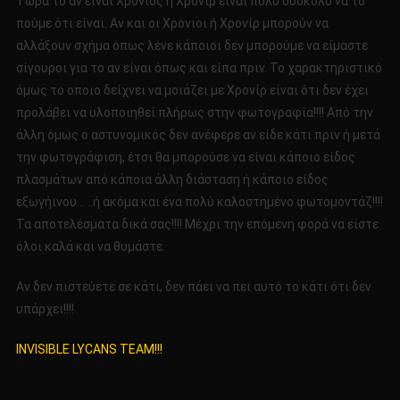
Τώρα το αν είναι Χρόνιος ή Χρονίρ είναι πολύ δύσκολο να το
πούμε ότι είναι. Αν και οι Χρόνιοι ή Χρονίρ μπορούν να
αλλάξουν σχήμα όπως λένε κάποιοι δεν μπορούμε να είμαστε
σίγουροι για το αν είναι όπως και είπα πριν. Το χαρακτηριστικό
όμως το οποιο δείχνει να μοιάζει με Χρονίρ είναι ότι δεν έχει
προλάβει να υλοποιηθεί πλήρως στην φωτογραφία!!!! Από την
άλλη όμως ο αστυνομικός δεν ανέφερε αν είδε κάτι πριν ή μετά
την φωτογράφιση, έτσι θα μπορούσε να είναι κάποιο είδος
πλασμάτων από κάποια άλλη διάσταση ή κάποιο είδος
εξωγήινου… ..ή ακόμα και ένα πολύ καλοστημένο φωτομοντάζ!!!!
Τα αποτελέσματα δικά σας!!!! Μέχρι την επόμενη φορά να είστε
όλοι καλά και να θυμάστε.
Αν δεν πιστεύετε σε κάτι, δεν πάει να πει αυτό το κάτι ότι δεν
υπάρχει!!!!
INVISIBLE LYCANS TEAM!!!