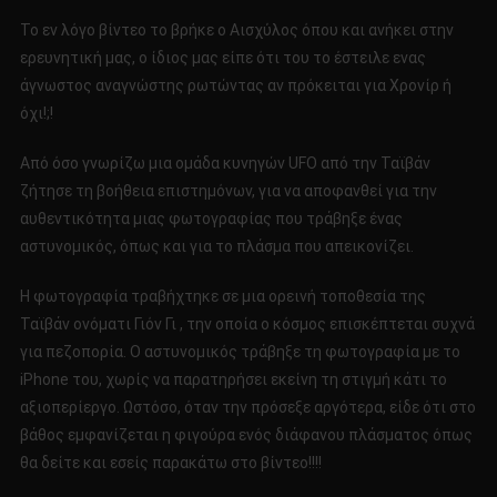
ΠΛΑΣΜΑ
Το εν λόγο βίντεο το βρήκε ο Αισχύλος όπου και ανήκει στην
ΠΙΑΣΤΗΚΕ
ερευνητική μας, ο ίδιος μας είπε ότι του το έστειλε ενας
ΑΠΟ
άγνωστος αναγνώστης ρωτώντας αν πρόκειται για Χρονίρ ή
ΑΣΤΥΝΟΜΙΚΟ
όχι!;!
ΣΤΗΝ
ΚΙΝΑ!!!!
Από όσο γνωρίζω μια ομάδα κυνηγών UFO από την Ταϊβάν
ζήτησε τη βοήθεια επιστημόνων, για να αποφανθεί για την
αυθεντικότητα μιας φωτογραφίας που τράβηξε ένας
αστυνομικός, όπως και για το πλάσμα που απεικονίζει.
Η φωτογραφία τραβήχτηκε σε μια ορεινή τοποθεσία της
Ταϊβάν ονόματι Γιόν Γι , την οποία ο κόσμος επισκέπτεται συχνά
για πεζοπορία. Ο αστυνομικός τράβηξε τη φωτογραφία με το
iPhone του, χωρίς να παρατηρήσει εκείνη τη στιγμή κάτι το
αξιοπερίεργο. Ωστόσο, όταν την πρόσεξε αργότερα, είδε ότι στο
βάθος εμφανίζεται η φιγούρα ενός διάφανου πλάσματος όπως
θα δείτε και εσείς παρακάτω στο βίντεο!!!!