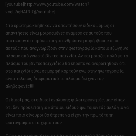
[youtube]http://www.youtube.com/watch?
v=gL7igHAf3tQ[/youtube]
Στο ερώτημα κλήθηκαν να απαντήσουν ειδικοί, όμως οι
απαντήσεις είναι μοιρασμένες ανάμεσα σε αυτούς που
πιστεύουν ότι πρόκειται για ανθρώπινη παρέμβαση και σε
αυτούς που αναγνωρίζουν στην φωτογραφία κάποιο εξωγήινο
πλάσμα από γνωστό βίντεο παιχνίδι. Αν και μοιάζει πολύ με το
πλάσμα του βιντεοπαιχνιδιού θα έπρεπε να αναρωτηθούν ότι
στο παιχνίδι είναι σε μορφή καρτούν ενώ στην φωτογραφία
είναι τελείως διαφορετικό το πλάσμα δείχνοντας
αληθοφανές!!!!
Οι δικοί μας, οι ειδικοί ανάλυσης φίλοι ερευνητές, μας είπαν
ότι δεν πρόκειται για κάποιου είδους φωτομοντάζ αλλά για να
είναι ποιο σίγουροι θα έπρεπε να είχαν την πρωτότυπη
φωτογραφία στα χέρια τους.