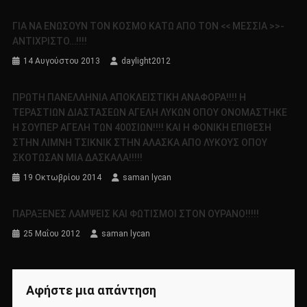
ΓΙΑ ΝΑ ΕΝΩΣΟΥΝ ΤΟΝ ΚΟΣΜΟ ΚΑΤΩ ΑΠΟ ΤΟΝ << ΜΕΣΣΙΑ >>-
ΑΝΤΙΧΡΙΣΤΟ…!!!!
14 Αυγούστου 2013
daylight2012
ΠΡΩΤΗ ΠΑΝΕΛΛΗΝΙΑ ΑΠΟΚΛΕΙΣΤΙΚΗ ΑΝΑΦΟΡΑ!!!! Η
ΤΕΡΑΣΤΙΩΝ ΔΙΑΣΤΑΣΕΩΝ ΑΓΕΛΗ ΛΥΚΩΝ ΟΠΟΥ ΟΝΟΜΑΣΤΗΚΕ
Η ΣΟΥΠΕΡ ΑΓΕΛΗ ΤΩΝ 400ΣΙΩΝ!!!! ΚΑΙ Η ΦΟΝΙΚΗ ΕΠΙΘΕΣΗ
ΣΤΗΝ ΛΙΜΝΗ ΤΣΙΚΝΙΚ ΣΤΗΝ ΑΛΑΣΚΑ ΑΠΟ ΛΥΚΟΥΣ ΟΠΟΥ
ΣΚΟΤΩΣΑΝ ΜΙΑ ΔΑΣΚΑΛΑ!!!!!
19 Οκτωβρίου 2014
saman lycan
ΠΑΡΑΞΕΝΕΣ ΛΑΜΨΕΙΣ ΚΑΙ ΦΩΤΙΣΜΟΙ ΣΤΟΝ ΟΥΡΑΝΟ!!!!!
25 Μαΐου 2012
saman lycan
Αφήστε μια απάντηση