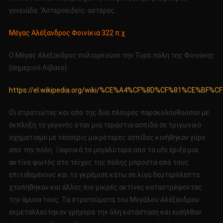
γενειάδα. ‘Αστεροειδείς-αστέρες.
Μέγας Αλέξανδρος Φοινίκια 322 π.χ
Ο Μέγας Αλέξανδρος πολιορκούσε την Τυρό πόλη της Φοινίκης
{σημερινό Λίβανο}
https://el.wikipedia.org/wiki/%CE%A4%CF%8D%CF%81%CE%BF%C
Οι στρατιώτες και από της δυο πλευρές παρακολουθούσαν με
έκπληξη το γεγονός όταν μια τεράστια ασπίδα σε τριγωνικό
σχηματισμό με τέσσερις μικρότερες ασπίδες κινήθηκαν γύρο
από την πόλη. Ξαφνικά το μεγαλύτερο από τα ufo έριξε μια
ακτίνα φωτός στο τείχος της πόλης μπροστά από τους
επιτιθεμένους και το γκρέμισε κάτω σε λίγα δευτερόλεπτα
χτυπήθηκαν και άλλες πιο μικρές ακτίνες καταστρέφοντας
την άμυνα τους. Τα στρατεύματα του Μεγάλου Αλέξανδρου
εκμεταλλεύτηκαν γρήγορα την όλη κατάσταση και εισήλθαν