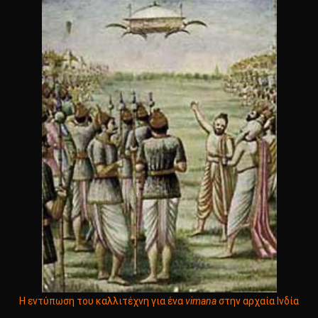
Η εντύπωση του καλλιτέχνη για ένα
vimana
στην αρχαία Ινδία