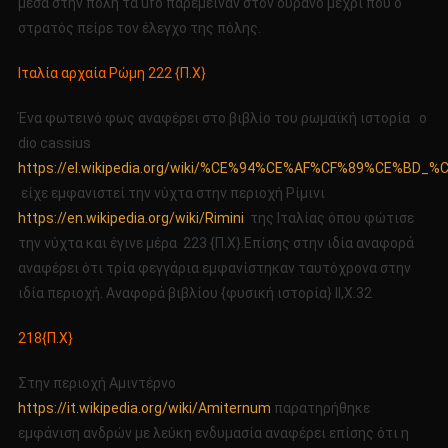
μέσα στην πόλη τα ufo παρέμειναν στον ουρανό μέχρι που ο
στρατός πείρε τον έλεγχο της πόλης.
Ιταλία αρχαία Ρώμη 222 {Π.Χ}
Ένα φωτεινό φως αναφέρει στο βιβλίο του ρωμαϊκή ιστορία ο
dio cassius
https://el.wikipedia.org/wiki/%CE%94%CE%AF%CF%89%CE%
είχε εμφανιστεί την νύχτα στην περιοχή Ρίμινι
https://en.wikipedia.org/wiki/Rimini
της Ιταλίας όπου φώτισε
την νύχτα και έγινε μέρα 223 {Π.Χ}.Επίσης στην ιδία αναφορά
αναφέρει ότι τρία φεγγάρια εμφανίστηκαν ταυτόχρονα στην
ιδία περιοχή. Αναφορά βιβλίου {φυσική ιστορία} ΙΙ,Χ.32
218{Π.Χ}
Στην περιοχή Αμιντέρνο
https://it.wikipedia.org/wiki/Amiternum
παρατηρήθηκε
εμφάνιση ανδρών με λεύκη ενδυμασία αναφέρει επίσης ότι η