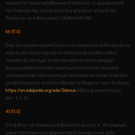
σφαίρα του Ήλιου αυξήθηκε κατά πολύ ενώ το φεγγάρι κατά
την διάρκεια της νύχτας ήταν δυο φεγγάρια ιστορία της
Ρώμης και τη Λιβύης μέρος 3 βιβλία ΧΧΙ ΧΧΙΙ
66 {Π.Χ}
Ένας αντικείμενο εμφανίζεται στον ουρανό μια σπίθα άρχισε να
πέφτει από ένα αστέρι και να αυξάνετε σε μέγεθος καθώς
προσέγγιζε την γη με το που έφτασε κοντά στο φεγγάρι
δημιουργήθηκε ένα είδος νεφελώματος και στην συνεχεία
επιστρέφοντας στον ουρανό μετατράπηκε σε φλόγα. Ήταν ένα
μοναδικό γεγονός το όποιο είδε από το δωμάτιο του ο Σειληνός
https://en.wikipedia.org/wiki/Silenus
βιβλίο φυσική ιστορία
plini ΙΙ, Χ. 35
43 {Π.Χ}
Στο βιβλίο του Κικέρωνα βιβλίο στον έρωτα Ι, Χ . 43 αναφέρει
χαρακτηρίστηκα όταν εμφανίστηκαν δυο ήλιοι και τρία