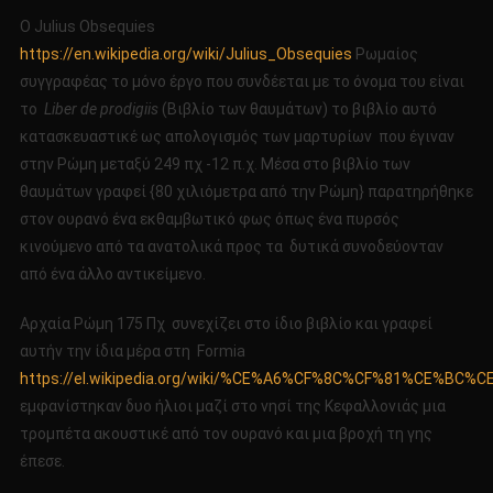
Ο Julius
Obsequies
https://en.wikipedia.org/wiki/Julius_Obsequies
Ρωμαίος
συγγραφέας το μόνο έργο που συνδέεται με το όνομα του είναι
το
Liber de prodigiis
(Βιβλίο των θαυμάτων) το βιβλίο αυτό
κατασκευαστικέ ως απολογισμός των μαρτυρίων που έγιναν
στην Ρώμη μεταξύ 249 πχ -12 π.χ. Μέσα στο βιβλίο των
θαυμάτων γραφεί {80 χιλιόμετρα από την Ρώμη} παρατηρήθηκε
στον ουρανό ένα εκθαμβωτικό φως όπως ένα πυρσός
κινούμενο από τα ανατολικά προς τα δυτικά συνοδεύονταν
από ένα άλλο αντικείμενο.
Αρχαία Ρώμη 175 Πχ συνεχίζει στο ίδιο βιβλίο και γραφεί
αυτήν την ίδια μέρα στη Formia
https://el.wikipedia.org/wiki/%CE%A6%CF%8C%CF%81%CE%BC%
εμφανίστηκαν δυο ήλιοι μαζί στο νησί της Κεφαλλονιάς μια
τρομπέτα ακουστικέ από τον ουρανό και μια βροχή τη γης
έπεσε.