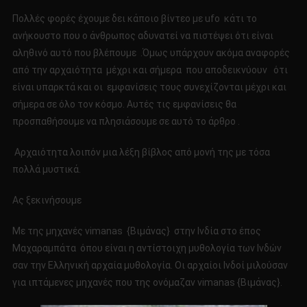
ΑΤΙΑ
Πολλές φορές έχουμε δει κάποιο βίντεο με ufo κάτι το
ΣΤΗΝ
ανήκουστο που ο άνθρωπος αδυνατεί να πιστέψει ότι είναι
ΑΡΧΑΙΟΤΗΤΑ
αληθινό αυτό που βλέπουμε .Όμως υπάρχουν ακόμα αναφορές
από την αρχαιότητα μέχρι και σήμερα που αποδεικνύουν ότι
είναι υπαρκτά και οι εμφανίσεις τους συνεχίζονται μέχρι και
σήμερα σε όλο τον κόσμο. Αυτές τις εμφανίσεις θα
προσπαθήσουμε να πλησιάσουμε σε αυτό το άρθρο .
Αρχαιότητα λοιπόν μια λέξη βίβλος από μονή της με τόσα
πολλά μυστικά.
Ας ξεκινήσουμε
Με της μηχανές vimanas {Βιμάνας} στην Ινδία στο έπος
Μαχαραμπάτα όπου είναι η αντίστοιχη μυθολογία των Ινδών
σαν την Ελληνική αρχαία μυθολογία. Οι αρχαίοι Ινδοί μιλούσαν
για ιπτάμενες μηχανές που της ονόμαζαν vimanas {Βιμάνας}.