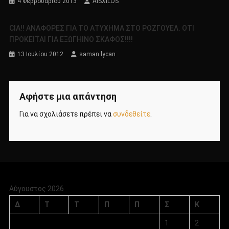
4 Φεβρουαρίου 2013
AISXILOS
CIA!! ΑΝΑΦΟΡΕΣ ΓΙΑ ΤΟ ΑΤΥΧΗΜΑ ΣΤΟ ΡΟΖΓΟΥΕΛ. ΟΤΙ
ΠΡΟΚΕΙΤΑΙ ΓΙΑ ΕΞΩΓΗΙΝΟ ΣΚΑΦΟΣ!!!!
13 Ιουλίου 2012
saman lycan
Αφήστε μια απάντηση
Για να σχολιάσετε πρέπει να
συνδεθείτε
.
Αύγουστος 2026
Δ
Τ
Τ
Π
Π
Σ
Κ
1
2