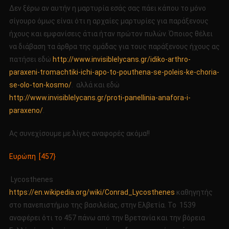
Δεν ξέρω αν αυτήν η μαρτυρία εσάς σας πάει κάπου το μόνο
σίγουρο όμως είναι ότι η αρχαίες μαρτυρίες για παράξενους
ήχους και εμφανίσεις άτια ήταν πρώτον πυλών. Όποιος θέλει
να διάβαση τα άρθρα της ομάδας για τους παράξενους ήχους ας
πατήσει εδώ
http://www.invisiblelycans.gr/idiko-arthro-
paraxeni-tromachtiki-ichi-apo-to-pouthena-se-poleis-ke-choria-
se-olo-ton-kosmo/
. αλλά και εδώ
http://www.invisiblelycans.gr/proti-panellinia-anafora-i-
paraxeno/
.
Ας συνεχίσουμε με λίγες αναφορές ακόμα!!
Ευρώπη [457}
Lycosthenes
https://en.wikipedia.org/wiki/Conrad_Lycosthenes
καθηγητής
στο πανεπιστήμιο της βασιλείας, στην Ελβετία. Το 1539
αναφέρει ότι το 457 πάνω από την Βρετανία και την βόρεια