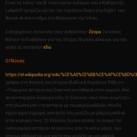
Είναι το τέλος του Β’ παγκοσμίου πολέμου και ο Καθηγητής
Lolladoff αγοράζει αυτόν τον παράξενο δίσκο στο Θιβέτ του
Νεπάλ σε ένα σταθμό στο Mussoorie της Ινδίας.
Ενδεχομένως, έγινε από τους ανθρώπους
Dzopa
. Για όσους
θέλουν να διαβάσουν για της πέτρες Ντρόπα αλλά και για την
φυλή ας πατήσουν
εδώ
.
Ο Πλίνιος
https://el.wikipedia.org/wiki/%CE%A0%CE%BB%CE%AF%C
γράφει στη Φυσική του Ιστορία (Βιβλίο ΙΙ, Κεφάλαιο XXII) ότι
«Υπάρχουν αστέρια που ξαφνικά γεννήθηκαν στον ουρανό. Από
αυτά υπάρχουν διάφορα είδη. Οι Έλληνες τους λένε «κομήτες»,
στη γλώσσα μας «τα αστέρια με τα μακριά μαλλιά», επειδή
έχουν αιματόχρωμα από αυτό που μοιάζει με μακριά μαλλιά
στην κορυφή τους. Οι Έλληνες δίνουν επίσης το όνομα του
«γενειοφόρα αστέρια» σε εκείνους από το κάτω μέρος των
οποίων απλώνεται μια χαίτη που μοιάζει με μια μακριά