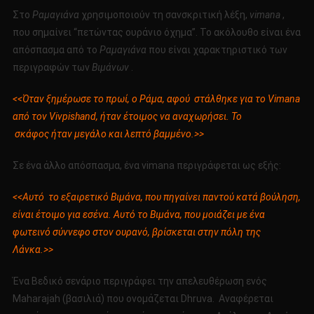
Στο
Ραμαγιάνα
χρησιμοποιούν τη σανσκριτική λέξη,
vimana
,
που σημαίνει “πετώντας ουράνιο όχημα”. Το ακόλουθο είναι ένα
απόσπασμα από το
Ραμαγιάνα
που είναι χαρακτηριστικό των
περιγραφών των
Βιμάνων
.
<<Όταν ξημέρωσε το πρωί, ο Ράμα, αφού στάλθηκε για το Vimana
από τον Vivpishand, ήταν έτοιμος να αναχωρήσει. Το
σκάφος ήταν μεγάλο και λεπτό βαμμένο.>>
Σε ένα άλλο απόσπασμα, ένα vimana περιγράφεται ως εξής:
<<Αυτό το εξαιρετικό Βιμάνα, που πηγαίνει παντού κατά βούληση,
είναι έτοιμο για εσένα. Αυτό το Βιμάνα, που μοιάζει με ένα
φωτεινό σύννεφο στον ουρανό, βρίσκεται στην πόλη της
Λάνκα.>>
Ένα Βεδικό σενάριο περιγράφει την απελευθέρωση ενός
Maharajah (βασιλιά) που ονομάζεται Dhruva. Αναφέρεται