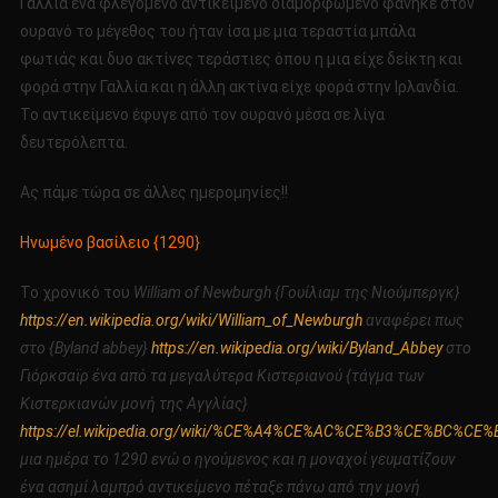
Γαλλία ένα φλεγόμενο αντικείμενο διαμορφωμένο φάνηκε στον
ουρανό το μέγεθος του ήταν ίσα με μια τεραστία μπάλα
φωτιάς και δυο ακτίνες τεράστιες όπου η μια είχε δείκτη και
φορά στην Γαλλία και η άλλη ακτίνα είχε φορά στην Ιρλανδία.
Το αντικείμενο έφυγε από τον ουρανό μέσα σε λίγα
δευτερόλεπτα.
Ας πάμε τώρα σε άλλες ημερομηνίες!!
Ηνωμένο βασίλειο {1290}
Το χρονικό του
William of Newburgh {Γουίλιαμ της Νιούμπεργκ}
https://en.wikipedia.org/wiki/William_of_Newburgh
αναφέρει πως
στο {Byland abbey}
https://en.wikipedia.org/wiki/Byland_Abbey
στο
Γιόρκσαϊρ ένα από τα μεγαλύτερα Κιστεριανού {τάγμα των
Κιστερκιανών μονή της Αγγλίας}
https://el.wikipedia.org/wiki/%CE%A4%CE%AC%CE%B3%CE%
μια ημέρα το 1290 ενώ ο ηγούμενος και η μοναχοί γευματίζουν
ένα ασημί λαμπρό αντικείμενο πέταξε πάνω από την μονή