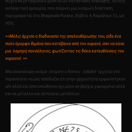
συχνά σε μεταφυσικά γραπτά ως κατάσταση Ανάληψης. Αυτή η
εκπληκτική εμπειρία, που παίρνει μια κοσμική διάσταση,
περιγράφεται στο
Bhagavata Purana
, Βιβλίο 4, Κεφάλαιο 12, ως
εξής:
<<Μόλις άρχισε η διαδικασία της απελευθέρωσης του, είδε ένα
πολύ όμορφο Βιμάνα που κατέβαινε από τον ουρανό, σαν να είναι
μια λαμπρή πανσέληνος, φωτίζοντας τις δέκα κατευθύνσεις του
ουρανού .>>
Μια ανακάλυψη ακόμα ονόματι ο δίσκος lolladof έρχεται στο
παρασκήνιο να μας αποδείξει ότι στην αρχαιότητα εμφανίστηκαν
ufo αλλά και αποτυπώθηκαν όχι μόνο σε βράχια χαραγμένα αλλά
και σε μέταλλα και σε πλάκες μετάλλων.