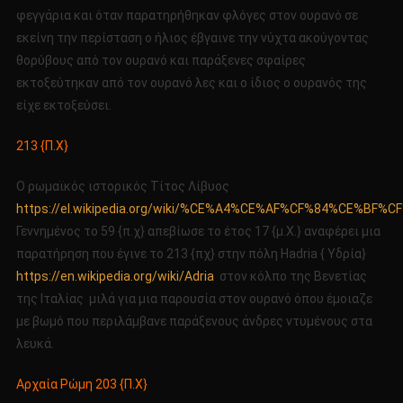
φεγγάρια και όταν παρατηρήθηκαν φλόγες στον ουρανό σε
εκείνη την περίσταση ο ήλιος έβγαινε την νύχτα ακούγοντας
θορύβους από τον ουρανό και παράξενες σφαίρες
εκτοξεύτηκαν από τον ουρανό λες και ο ίδιος ο ουρανός της
είχε εκτοξεύσει.
213 {Π.Χ}
Ο ρωμαϊκός ιστορικός Τίτος Λίβυος
https://el.wikipedia.org/wiki/%CE%A4%CE%AF%CF%84%CE%
Γεννημένος το 59 {π.χ} απεβίωσε το έτος 17 {μ.Χ.} αναφέρει μια
παρατήρηση που έγινε το 213 {πχ} στην πόλη Hadria { Υδρία}
https://en.wikipedia.org/wiki/Adria
στον κόλπο της Βενετίας
της Ιταλίας μιλά για μια παρουσία στον ουρανό όπου έμοιαζε
με βωμό που περιλάμβανε παράξενους άνδρες ντυμένους στα
λευκά.
Αρχαία Ρώμη 203 {Π.Χ}