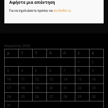
Αφήστε μια απάντηση
Για να σχολιάσετε πρέπει να
συνδεθείτε
.
Αύγουστος 2026
Δ
Τ
Τ
Π
Π
Σ
Κ
1
2
3
4
5
6
7
8
9
10
11
12
13
14
15
16
17
18
19
20
21
22
23
24
25
26
27
28
29
30
31