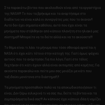
NASA
Στα παρακάτω βίντεο που ακολουθούν είναι από τα εργαστήρια
ΑΠΟΚΩ
της NASΑ!!! Το που τα βρήκαμε και τα αναρτήσαμε στο
ΜΗΝΥ
διαδίκτυο να είναι καλά οι συνεργάτες μας που το έκαναν!!
ΕΞΩΓΗ
Αυτό δεν έχει σημασία καθόλου, αυτό που έχει είναι τα
ΜΟΡΦΗΣ!
μηνύματα που στάλθηκαν από κάποιο πλανήτη στο ηλιακό μας
σύστημα!!! Μπορείτε να το δείτε αλλά και να το ακούσετε!!!
Το θέμα είναι τι λέει το μήνυμα που τόσο σθεναρά αρνείται η
NASA ότι έχει κάτι τέτοιο στην κατοχή της. Γιατί όμως ψάχνει
αυτούς που το ανάρτησαν; Για πιο λόγο; Γιατί στο τέλος
δεχτήκαν ότι κάτι έχουν αλλά είναι εκπομπές από κομήτες; Για
ακούστε παρακαλώ και πείτε μου σας μοιάζει με κάτι που
ταξιδεύει μονότονα στο διάστημα!!;!!
Τα μηνύματα προσπαθούν πολύ να τα αποκωδικοποιήσουν τι
είναι; Δεν ξέρω ειλικρινά τι να σας πω, δείτε τα βίντεο και τα
συμπεράσματα δικά σας!!! Αν κάποιος έχει κάποια ιδέα ή νομίζει