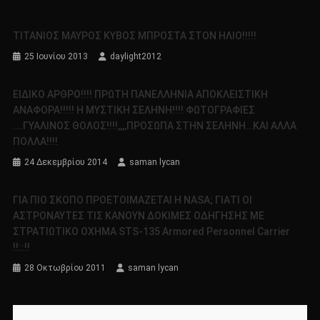
ΤΙΤΑΝΙΟΣ ΜΑΥΡΟΣ ΚΥΒΟΣ ΜΠΡΟΣΤΑ ΣΤΟΝ ΗΛΙΟ!!!!!
25 Ιουνίου 2013
daylight2012
ΕΙΔΙΚΟ ΑΡΘΡΟ!!!! ΠΡΩΤΗ ΠΑΝΕΛΛΗΝΙΑ ΑΠΟΚΛΕΙΣΤΙΚΗ
ΑΝΑΦΟΡΑ!!!!! Η ΜΥΣΤΙΚΗ ΣΕΛΗΝΗ!!!! ΦΩΤΟΓΡΑΦΙΕΣ
….ΓΥΑΛΙΝΟΣ ΘΟΛΟΣ!!!!,,,,ΠΡΟΣΩΠΑ ΣΤΗΝ ΣΕΛΗΝΗ…ΚΑΙ ΑΛΛΑ
ΠΟΛΛΑ!!!!
24 Δεκεμβρίου 2014
saman lycan
ΓΙΑ ΠΙΟ ΣΚΟΠΟ ΠΡΟΕΤΟΙΜΑΖΕΤΑΙ Η NASA; ΓΙΑΤΙ ΟΙ
ΑΣΤΡΟΝΑΥΤΕΣ ΤΙΣ ΚΑΝΟΥΝ ΔΟΚΙΜΕΣ ΟΔΗΓΗΣΗΣ ΜΕ
ΣΤΡΑΤΙΩΤΙΚΟ ΟΧΗΜΑ STS-135 Armored Personnel Carrier
!!::!!
28 Οκτωβρίου 2011
saman lycan