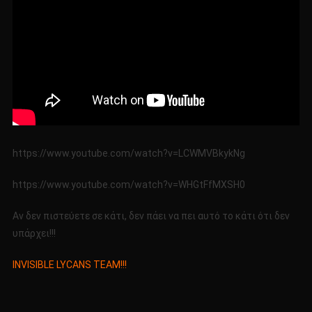
https://www.youtube.com/watch?v=LCWMVBkykNg
https://www.youtube.com/watch?v=WHGtFfMXSH0
Αν δεν πιστεύετε σε κάτι, δεν πάει να πει αυτό το κάτι ότι δεν
υπάρχει!!!
INVISIBLE LYCANS TEAM!!!