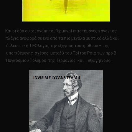
Και οι δύο αυτοί αγαπητοί Γερμανοί επιστήμονες κάνοντας
πλάγια αναφορά σε ένα από τα πιο μεγάλα μυστικά αλλά και
δελεαστική UFOλογία, την εξήγηση του «μύθου» – της
υποτιθέμενης σχέσης μεταξύ του Τρίτου Ράιχ των προ Β
‘Παγκόσμιου Πόλεμου της Γερμανίας και … εξωγήινους;