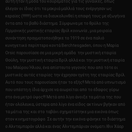
αυτή ήταν η μόδα του κουρέματος για τις γυναίκες, όπως
έλεγαν οι ίδιες ότι τα μακριά μαλλιά τους ενέργησαν ως
κεραίες (!!!!!!!!) ώστε να διευκολυνθεί η επαφή τους με εξωγήινα
όντα από το βαθύ διάστημα. Σύμφωνα με το θρύλο της
Γερμανικής μυστικής εταιρίας Βρίλ κοινωνία
, μια μοιραία
συνάντηση πραγματοποιήθηκε το 1919 σε ένα παλιό
κυνηγετικό περίπτερο κοντά Berchtesgaden, όπου η Μαρία
Orsic παρουσίασε σε μια μικρή ομάδα την μυστική εταιρία
Θούλη, την μυστική εταιρία Βρίλ αλλά και την μυστική εταιρία
του Μαύρου Ήλιου, ένα απίστευτο γεγονός που από τότε οι
μυστικές αυτές εταιρίες την έχρησαν ηγέτη της εταιρίας Βρίλ.
Αυτό που τους παρουσίασε ήταν το εξής!! Μετά από υπνωτισμό
που υπέστη η ίδια άρχισε να αιωρείται από το έδαφος γύρω
στο ένα μετρό ύψος!!! Μετά από λίγο άνοιξε τα μάτια της που
ήταν ολόλευκα, ύστερα από λίγο ένα είδος ακτίνων βγήκαν από
τα μάτια της και στο ταβάνι σχηματίστηκε μια εικόνα όπως
στον κινηματογράφο. Σε αυτήν την εικόνα φάνηκε το διάστημα
ο Αλντεμπαράν αλλά και ένας Αλντεμπάριαν ονόματι Ιθιν Χάαρ