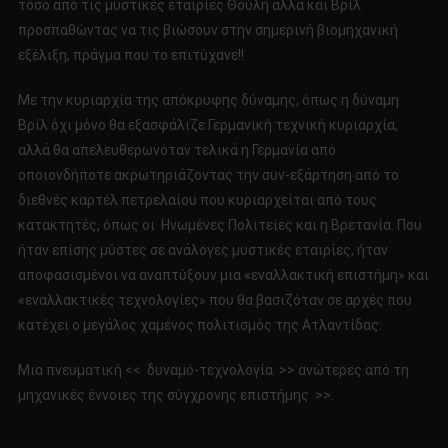
τόσο από τις μυστικές εταιρίες Θούλη αλλά και Βρίλ
προσπαθώντας να τις βιώσουν στην σημερινή βιομηχανική
εξέλιξη, πράγμα που το επιτύχανε!!
Με την κυριαρχία της απόκρυφης δύναμης, όπως η δύναμη
Βρίλ όχι μόνο θα εξασφάλιζε Γερμανική τεχνική κυριαρχία,
αλλά θα απελευθερωνόταν τελικά η Γερμανία από
οποιονδήποτε ακρωτηριάζοντας την συν-εξάρτηση από το
διεθνές καρτέλ πετρελαίου που κυριαρχείται από τους
κατακτητές, όπως οι Ηνωμένες Πολιτείες και η Βρετανία. Που
ήταν επίσης μύστες σε ανάλογες μυστικές εταιρίες, ήταν
αποφασισμένοι να αναπτύξουν μια «εναλλακτική επιστήμη» και
«εναλλακτικές τεχνολογίες» που θα βασιζόταν σε αρχές που
κατέχει ο μεγάλος χαμένος πολιτισμός της Ατλαντίδας:
Μια πνευματική << δυναμό-τεχνολογία >> ανώτερες από τη
μηχανικές έννοιες της σύγχρονης επιστήμης >>.