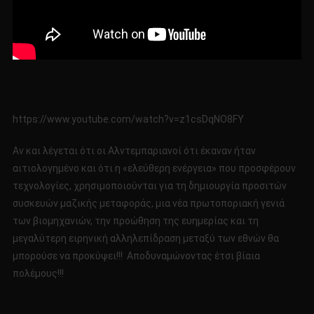
https://www.youtube.com/watch?v=z1csDqNO8FY
Αν και λέγεται ότι οι Αλντεμπαριανοί ότι έκαναν ήταν
αιτιολογημένο και ότι η «ελεύθερη ενέργεια» που προσφέρουν
τεχνολογίες, χρησιμοποιούνται για τη δημιουργία προσιτών
συσκευών μαζικής μεταφοράς, μια νέα πρωτοποριακή γενιά
των βιομηχανιών, την προώθηση της ευημερίας και τη
μεγαλύτερη ειρηνική αλληλεπίδραση μεταξύ των εθνών θα
μπορούσε να προκύψει!!! Αποδυναμώνοντας έτσι βίαια
πολέμους!!!