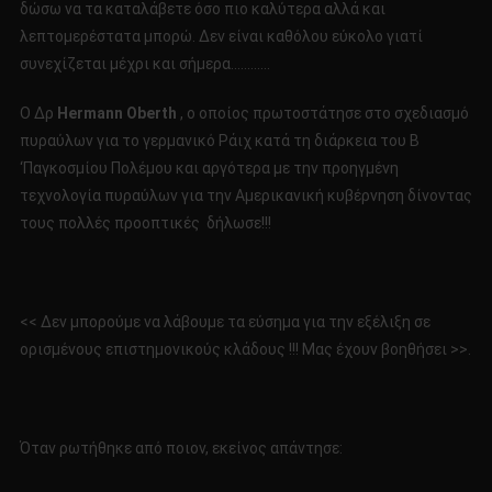
Part
δώσω να τα καταλάβετε όσο πιο καλύτερα αλλά και
4
λεπτομερέστατα μπορώ. Δεν είναι καθόλου εύκολο γιατί
συνεχίζεται μέχρι και σήμερα…………
Ο Δρ
Hermann
Oberth
, ο οποίος πρωτοστάτησε στο σχεδιασμό
πυραύλων για το γερμανικό Ράιχ κατά τη διάρκεια του Β
‘Παγκοσμίου Πολέμου και αργότερα με την προηγμένη
τεχνολογία πυραύλων για την Αμερικανική κυβέρνηση δίνοντας
τους πολλές προοπτικές δήλωσε!!!
<< Δεν μπορούμε να λάβουμε τα εύσημα για την εξέλιξη σε
ορισμένους επιστημονικούς κλάδους !!! Μας έχουν βοηθήσει >>.
Όταν ρωτήθηκε από ποιον, εκείνος απάντησε: