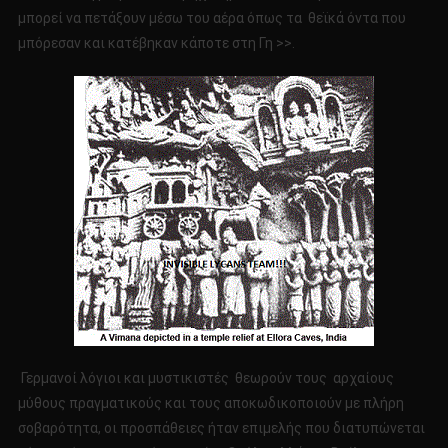
μπορεί να πετάξουν μέσω του αέρα όπως τα θεϊκά όντα που
μπόρεσαν και κατέβηκαν κάποτε στη Γη >>.
Γερμανοί λόγιοι και μυστικιστές θεωρούν τους αρχαίους
μύθους πραγματικούς και τους αποκωδικοποιούν με πλήρη
σοβαρότητα, οι προσπάθειες ήταν επιμελής που διατυπώνεται