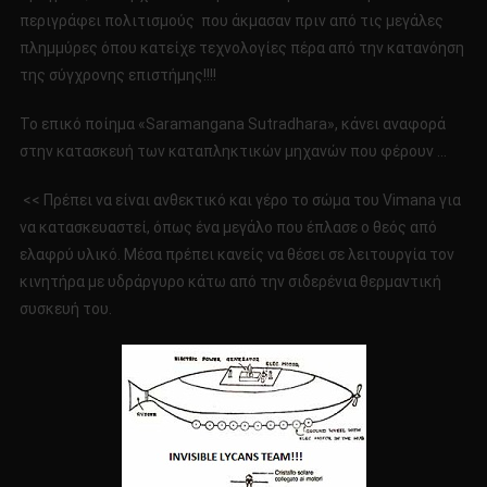
περιγράφει πολιτισμούς που άκμασαν πριν από τις μεγάλες
πλημμύρες όπου κατείχε τεχνολογίες πέρα από την κατανόηση
της σύγχρονης επιστήμης!!!!
Το επικό ποίημα «Saramangana Sutradhara», κάνει αναφορά
στην κατασκευή των καταπληκτικών μηχανών που φέρουν …
<< Πρέπει να είναι ανθεκτικό και γέρο το σώμα του Vimana για
να κατασκευαστεί, όπως ένα μεγάλο που έπλασε ο θεός από
ελαφρύ υλικό. Μέσα πρέπει κανείς να θέσει σε λειτουργία τον
κινητήρα με υδράργυρο κάτω από την σιδερένια θερμαντική
συσκευή του.