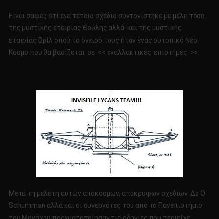
Είναι σαφές ότι ένα τέτοιο σχέδιο συντονίστηκε με μέλη τόσο
της μυστικής εταιρίας Θούλης αλλά και της μυστικής
εταιρίας Βρίλ οπού το όνειρό τους ήταν ένας ουτοπικό Νέο
Κόσμο που θα βασίζεται σε << εναλλακτικές επιστήμες >>.
Μετά τη μελέτη αυτών απόκοσμων, απόκρυφων σχεδίων. Δρ Ο
Schumman αλλά και οι συνεργάτες του από το Πανεπιστήμιο
του Μονάχου πραγματοποίησαν τις οδηγίες που περιείχε