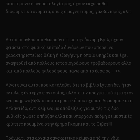
επιστημονική ονοματολογία μας, έχουν εκχωρηθεί
διαφορετικά ονόματα, όπως ο μαγνητισμός, γαλβανισμός, κλπ.
Αυτοί οι άνθρωποι θεωρούν ότι με την δύναμη Βρίλ, έχουν
φτάσει στο φυσικό επίπεδο δυνάμεων που μπορεί να
χαρακτηριστεί ως θεϊκή ή εξωγήινη, η οποία υπήρξε και έχει
αναφερθεί από πολλούς ιστοριογράφους τροβαδούρους αλλά
και από πολλούς φιλοσόφους πάνω από το έδαφος … >>.
Λίγοι είναι αυτοί που κατάλαβαν ότι το βιβλίο Lytton δεν ήταν
εντελώς ένα έργο φαντασίας, αλλά στην πραγματικότητα ήταν
ένα μυημένο βιβλίο από τα μυστικά που έχασε η Λεμούρια και η
Ατλαντίδα, αντικείμενα με αποδείξεις για αυτές τις δυο
μυθικές χώρες υπήρξαν αλλά και υπάρχουν ακόμη σε μυστικές
κρύπτες κρυμμένα στην έρημο Γκόμπι και το Θιβέτ!!!!
Πράγματι, στα αρχαία σανσκριτικά κείμενα από την Ινδία