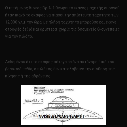
Ο ιπτάμενος δίσκος Βριλ-1 θεωρείτο ικανός μαχητής ουρανού
ήταν ικανό το σκάφος να πιάσει την απίστευτη ταχύτητα των
12.000 χλμ την ώρα, με πλήρη ταχύτητα μπορούσε και έκανε
στροφές δεξιά και αριστερά χωρίς τις δυσμενείς G-συνέπειες
για τον πιλότο.
Δεδομένου ότι το σκάφος πέταγε σε ένα αυτόνομο δικό του
βαρυτικό πεδίο
, ο πιλότος δεν καταλάβαινε την αίσθηση της
κίνησης ή της αδράνειας.