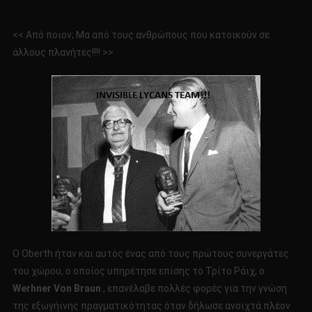
<< Από ποιον; Μα από τους ανθρώπους που κατοικούν σε
άλλους πλανήτες!!!! >>
Ο Oberth ήταν και αυτός ένας από τους πρώτους συνεργάτες
του χώρου, ο οποίος υπηρέτησε επίσης το Τρίτο Ράιχ, ο
Werhner
Von
Braun
, επανέλαβε πολλές φορές για την γνώση
της εξωγήινης πραγματικότητας όταν δήλωσε ανοιχτά πλέον