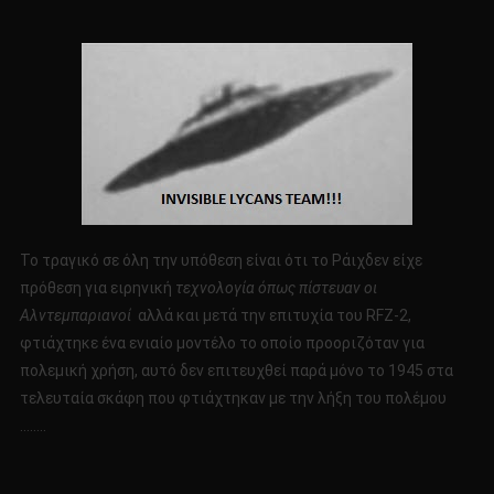
Το τραγικό σε όλη την υπόθεση είναι ότι το Ράιχδεν είχε
πρόθεση για ειρηνική
τεχνολογία όπως πίστευαν οι
Αλντεμπαριανοί
αλλά και μετά την επιτυχία του RFZ-2,
φτιάχτηκε ένα ενιαίο μοντέλο το οποίο προοριζόταν για
πολεμική χρήση, αυτό δεν επιτευχθεί παρά μόνο το 1945 στα
τελευταία σκάφη που φτιάχτηκαν με την λήξη του πολέμου
……..