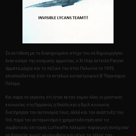
Σε αντίθεση με το διακηρυγμένο στόχο του να δημιουργήσει
έναν κόσμο της κοσμικής αρμονίας, ο Χίτλερ έστειλε Panzer
άρματα μάχης και το πεζικό του στην Πολωνία το 1939,
επισπεύδοντας έτσι το εντελώς καταστροφικό Β ‘Παγκόσμιο
Πόλεμο.
Και παρά το γεγονός ότι ήταν εκτός νόμου όλες οι μυστικές
κοινωνίες στη Γερμανία, η Θούλη και η Βρίλ κοινωνία
διατήρησαν την αυτονομία τους, αλλά και την ανάπτυξη του
Vril, παρά τον ανταγωνισμό η χρηματοδότηση από τις
συμβατικές επιταγές Luftwaffe πόλεμος-παραγωγή συνέχισαν
να δίνονται χωρίς να μειωθούν και μέχρι το τέλος του