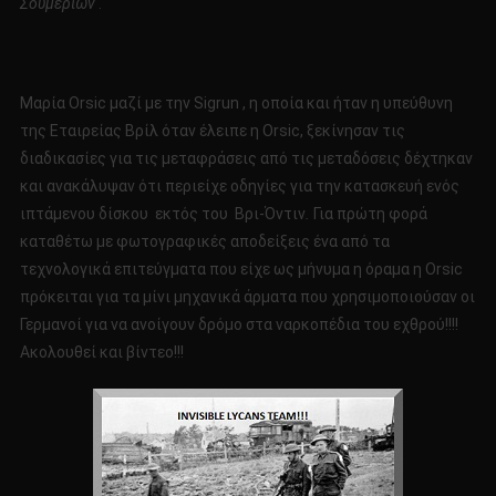
Σουμέριων
.
Μαρία Orsic μαζί με την Sigrun , η οποία και ήταν η υπεύθυνη
της Εταιρείας Βρίλ όταν έλειπε η Orsic, ξεκίνησαν τις
διαδικασίες για τις μεταφράσεις από τις μεταδόσεις δέχτηκαν
και ανακάλυψαν ότι περιείχε οδηγίες για την κατασκευή ενός
ιπτάμενου δίσκου εκτός του Βρι-Όντιν
.
Για πρώτη φορά
καταθέτω με φωτογραφικές αποδείξεις ένα από τα
τεχνολογικά επιτεύγματα που είχε ως μήνυμα η όραμα η Orsic
πρόκειται για τα μίνι μηχανικά άρματα που χρησιμοποιούσαν οι
Γερμανοί για να ανοίγουν δρόμο στα ναρκοπέδια του εχθρού!!!!
Ακολουθεί και βίντεο!!!