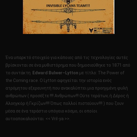
Ένα υπαρκτό στοιχείο για κάποιες από τις τεχνολογίες αυτές
βρίσκονται σε ένα μυθιστόρημα που δημοσιεύθηκε το 1871 από
το συντάκτη
Edward
Bulwer
–
Lytton
με τίτλο: Τhe Power of
the Coming race. O Lytton αφηγείται την ιστορία ενός
ατρόμητου εξερευνητή που ανακαλύπτει μια προηγμένη φυλή
ανθρώπων ( προσέξτε !!!! Ανθρώπων!!! Ούτε τεράτων, ή Δέρος ή
Αλοηγκόρ ή Γκρίζων!!!! Όπως πολλοί πιστεύουν!!!! ) που ζουν
μέσα σε ένα τεράστιο υπόγειο κόσμο, οι οποίοι
αυτοαποκαλούνται << Vril-ya >>.