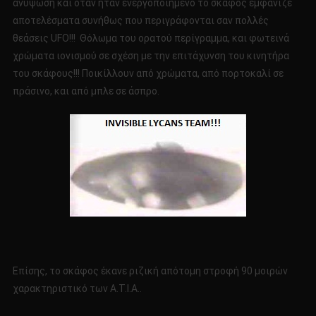
ανύψωση και όταν ήταν ενεργοποιημένο το σκάφος εμφάνιζε
αποτελέσματα συνήθως που περιγράφονται σαν πολλές
θεάσεις UFO!!! Θόλωμα του ορατού περίγραμμα, και φωτεινά
χρώματα ιονισμού σε σχέση με την επιτάχυνση του κινητήρα
του σκάφους!!! Ποικίλλουν από χρώματα, από πορτοκαλί σε
πράσινο, και από μπλε σε άσπρο.
Επίσης, το σκάφος έκανε ριζική απότομη στροφή 90 μοιρών
χαρακτηριστικό των Α.Τ.Ι.Α..