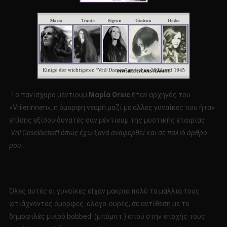
Το πανίσχυρο μέντιουμ
Μαρία
Orsic
ήταν αρχηγός του
«Vrilerinnen», η όμορφη νεαρή μαζί με άλλες γυναίκες που ήταν
επίσης εξίσου δυνατές σαν μέντιουμ της μυστικής εταιρίας
Vril
Gesellschaft
όπως έχω ξανά αναφερθεί και σε παλιό άρθρο
μου..
Όλες αυτές οι γυναίκες είχαν μακριά πολύ τα μαλλιά τους
φτιάχνοντας όμορφες άλογο-ουρές, σε αντίθεση με το
δημοφιλές μικρό bobbed (μπόμπτ ) οπού στην εποχής τους