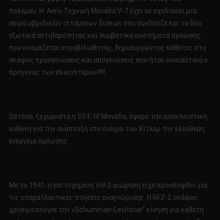
πολέμου. Η Aero-Τεχνική Μονάδα V-7 έχει αν σχεδιάσει μια
σειρά υβριδικών ιπτάμενων δίσκων που συνδύαζε και τα δύο
εξωτικά αντιβαρύτητας και συμβατικά συστήματα πρόωσης
που ονομάζεται στροβιλωθητής, δημιουργώντας κάθετες στο
σκάφος προσγειώσεις και απογειώσεις που ήταν ουσιαστικά ο
πρόγονος των ελικοπτέρων!!!!!
Ωστόσο, ξεχωριστά η SS E-IV Μονάδα, έφερε την αποκλειστική
ευθύνη για την ανάπτυξη στο όνειρο του Χίτλερ την ελεύθερη
ενέργεια πρόωσης.
Με το 1941, η επιτυχημένη Vril-2 αιώρηση είχε προσληφθεί για
τις υπερατλαντικές πτήσεις αναγνώρισης. Η RFZ-2 σκάφος
χρησιμοποίησε την «Schumman-Levitator” κίνηση για κάθετη