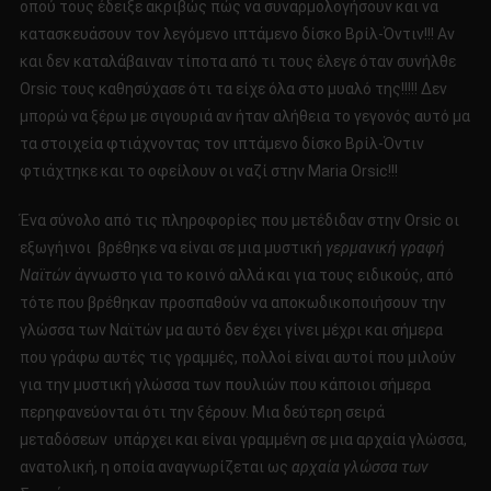
οπού τους έδειξε ακριβώς πώς να συναρμολογήσουν και να
κατασκευάσουν τον λεγόμενο ιπτάμενο δίσκο Βρίλ-Όντιν!!! Αν
και δεν καταλάβαιναν τίποτα από τι τους έλεγε όταν συνήλθε
Orsic τους καθησύχασε ότι τα είχε όλα στο μυαλό της!!!!! Δεν
μπορώ να ξέρω με σιγουριά αν ήταν αλήθεια το γεγονός αυτό μα
τα στοιχεία φτιάχνοντας τον ιπτάμενο δίσκο Βρίλ-Όντιν
φτιάχτηκε και το οφείλουν οι ναζί στην Maria Orsic!!!
Ένα σύνολο από τις πληροφορίες που μετέδιδαν στην Orsic οι
εξωγήινοι βρέθηκε να είναι σε μια μυστική
γερμανική γραφή
Ναϊτών
άγνωστο για το κοινό αλλά και για τους ειδικούς, από
τότε που βρέθηκαν προσπαθούν να αποκωδικοποιήσουν την
γλώσσα των Ναϊτών μα αυτό δεν έχει γίνει μέχρι και σήμερα
που γράφω αυτές τις γραμμές, πολλοί είναι αυτοί που μιλούν
για την μυστική γλώσσα των πουλιών που κάποιοι σήμερα
περηφανεύονται ότι την ξέρουν. Μια δεύτερη σειρά
μεταδόσεων υπάρχει και είναι γραμμένη σε μια αρχαία γλώσσα,
ανατολική, η οποία αναγνωρίζεται ως
αρχαία γλώσσα των