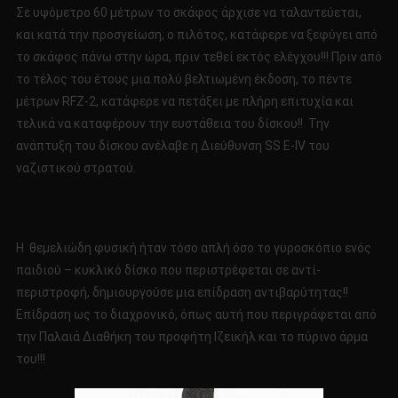
Σε υψόμετρο 60 μέτρων το σκάφος άρχισε να ταλαντεύεται,
και κατά την προσγείωση, ο πιλότος, κατάφερε να ξεφύγει από
το σκάφος πάνω στην ώρα, πριν τεθεί εκτός ελέγχου!!! Πριν από
το τέλος του έτους μια πολύ βελτιωμένη έκδοση, το πέντε
μέτρων RFZ-2, κατάφερε να πετάξει με πλήρη επιτυχία και
τελικά να καταφέρουν την ευστάθεια του δίσκου!! Την
ανάπτυξη του δίσκου ανέλαβε η Διεύθυνση SS E-IV του
ναζιστικού στρατού.
Η θεμελιώδη φυσική ήταν τόσο απλή όσο το γυροσκόπιο ενός
παιδιού – κυκλικό δίσκο που περιστρέφεται σε αντί-
περιστροφή, δημιουργούσε μια επίδραση αντιβαρύτητας!!
Επίδραση ως το διαχρονικό, όπως αυτή που περιγράφεται από
την Παλαιά Διαθήκη του προφήτη Ιζεικήλ και το πύρινο άρμα
του!!!