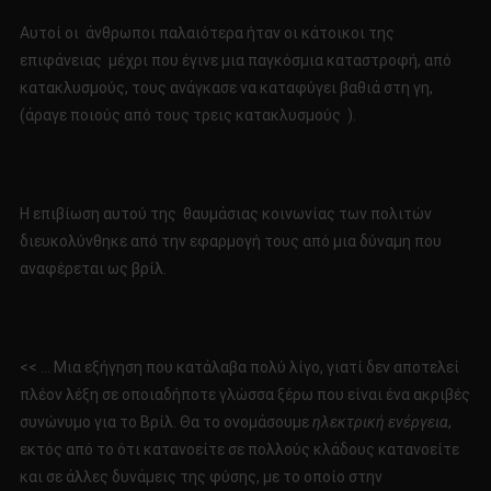
Αυτοί οι άνθρωποι παλαιότερα ήταν οι κάτοικοι της
επιφάνειας μέχρι που έγινε μια παγκόσμια καταστροφή, από
κατακλυσμούς, τους ανάγκασε να καταφύγει βαθιά στη γη,
(άραγε πoιούς από τους τρεις κατακλυσμούς ).
Η επιβίωση αυτού της θαυμάσιας κοινωνίας των πολιτών
διευκολύνθηκε από την εφαρμογή τους από μια δύναμη που
αναφέρεται ως βρίλ.
<< … Μια εξήγηση που κατάλαβα πολύ λίγο, γιατί δεν αποτελεί
πλέον λέξη σε οποιαδήποτε γλώσσα ξέρω που είναι ένα ακριβές
συνώνυμο για το Bρίλ. Θα το ονομάσουμε
ηλεκτρική ενέργεια
,
εκτός από το ότι κατανοείτε σε πολλούς κλάδους κατανοείτε
και σε άλλες δυνάμεις της φύσης, με το οποίο στην