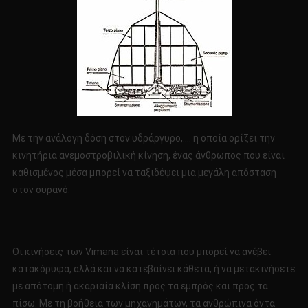
Με την ανάλογη δόση στον υδράργυρο,…. η οποία ορίζει την
κινητήρια ανεμοστροβιλική κίνηση, ένας άνθρωπος που είναι
καθισμένος μέσα μπορεί να ταξιδέψει μια μεγάλη απόσταση
στον ουρανό.
Οι κινήσεις των Vimana είναι τέτοια που μπορεί να ανέβει
κατακόρυφα, αλλά και να κατεβαίνει κάθετα, ή να μετακινήσετε
με απότομη ή ακαριαία κλίση προς τα εμπρός και προς τα
πίσω. Με τη βοήθεια των μηχανημάτων, τα ανθρώπινα όντα