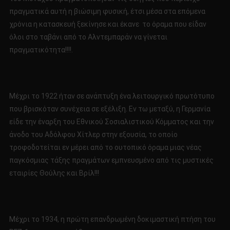
πραγματικά αυτή η βιώσιμη φυσική, έτσι μέσα στα επόμενα
χρόνια η κατασκευή ξεκίνησε και έκανε το όραμα που είδαν
όλοι στο ταβάνι από το Αλντεμπαράν να γίνεται
πραγματικότητα!!!!.
Μέχρι το 1922 ήταν σε ανάπτυξη ένα λειτουργικό πρωτότυπο
που βρισκόταν συνέχεια σε εξέλιξη. Εν τω μεταξύ, η Γερμανία
είδε την έναρξη του Εθνικού Σοσιαλιστικού Κόμματος και την
άνοδο του Αδόλφου Χίτλερ στην εξουσία, το οποίο
τροφοδοτείται εν μέρει από το ουτοπικό όραμα μιας νέας
παγκόσμιας τάξης πραγμάτων εμπνευσμένο από τις μυστικές
εταιρίες Θούλης και Βρίλ!!!
Μέχρι το 1934, η πρώτη επανδρωμένη δοκιμαστική πτήση του