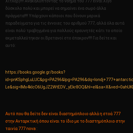
Χίτλερ)!!!! Ανακαλύπτοντας το νόημα του 777 είναι λίγο
δύσκολο πολύ και μπορεί να σημαίνει ένα σωρό άλλα
πράγματα!!!! Υπάρχουν κάποιοι που δίνουν μερικά
παραδείγματα για τις έννοιες του αριθμού 777, αλλά όλα αυτά
είναι πολύ τραβηγμένα για πολλούς ερευνητές κάτι το οποίο
εκμεταλλεύτηκαν οι Βρετανοί στο έπακρον!!!! Για δείτε και
αυτό:
https://books.google.gr/books?
id=pnKSphgLuLUC&pg=PA296&lpg=PA296&dq=londj+777+antarcti
Le&sig=IMx4klcO6UgJZ2WtEDV_yEkr8OQ&hl=el&sa=X&ved=0ahUKE
Αυτό που θα δείτε δεν είναι διαστημόπλοιο αλλά η στοά 777
στην Ανταρκτική όπου είναι το ίδιο με το διαστημόπλοιο στην
ταινία 777 nova :