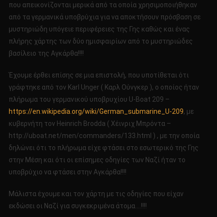
που απεικονίζονται μερικά από τα οποία χρησιμοποιήθηκαν
από τα γερμανικά υποβρύχια για να αποκτήσουν πρόσβαση σε
μυστηριώδη υπόγειε περιφέρειες της Γης καθώς και ένας
πλήρης χάρτης των δύο ημισφαιρίων από το μυστηριώδες
βασίλειο της Αγκάρθα!!!!
Έχουμε έρθει επίσης σε μια επιστολή, που υποτίθεται ότι
γράφτηκε από τον Karl Unger ( Καρλ Ούνγκερ ), ο οποίος ήταν
πλήρωμα του γερμανικού υποβρυχίου U-Boat 209 –
https://en.wikipedia.org/wiki/German_submarine_U-209
, με
κυβερνήτη τον Heinrich Brodda ( Χέινριχ Μπρόντα –
http://uboat.net/men/commanders/133.html ) , με την οποία
δηλώνει ότι το πλήρωμα είχε φτάσει στο εσωτερικό της Γης
στην Μέση και ότι οι επίσημες οδηγίες των Ναζί ήταν το
υποβρύχιο να φτάσει στην Αγκάρθα!!!!
Μάλιστα έχουμε και τον χάρτη με τις οδηγίες που είχαν
εκδώσει οι Ναζί για συγκεκριμένα άτομα….!!!!