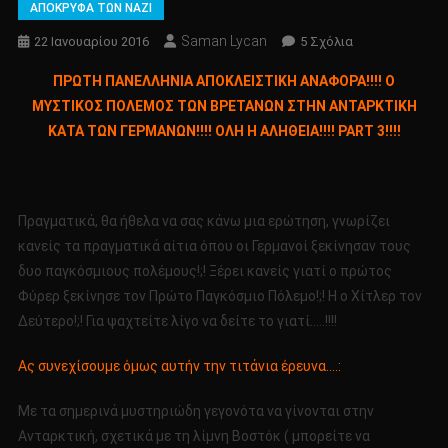
ΑΠΟΚΡΥΦΑ ΤΩΝ ΝΑΖΙ
Saman Lycan
Στο
22 Ιανουαρίου 2016
5 Σχόλια
ΠΡΩΤΗ
ΠΡΩΤΗ ΠΑΝΕΛΛΗΝΙΑ ΑΠΟΚΛΕΙΣΤΙΚΗ ΑΝΑΦΟΡΑ!!!! Ο
ΠΑΝΕΛΛΗΝΙΑ
ΜΥΣΤΙΚΟΣ ΠΟΛΕΜΟΣ ΤΩΝ ΒΡΕΤΑΝΩΝ ΣΤΗΝ ΑΝΤΑΡΚΤΙΚΗ
ΑΠΟΚΛΕΙΣΤΙΚΗ
ΚΑΤΑ ΤΩΝ ΓΕΡΜΑΝΩΝ!!!! ΟΛΗ Η ΑΛΗΘΕΙΑ!!!! PART 3!!!!
ΑΝΑΦΟΡΑ!!!!
Ο
ΜΥΣΤΙΚΟΣ
ΠΟΛΕΜΟΣ
Πραγματικά, θα ήθελα να σας κάνω μια ερώτηση, γνωρίζει
ΤΩΝ
κανείς τα πραγματικά αίτια όπου οι Γερμανοί ξεκίνησαν τους
ΒΡΕΤΑΝΩΝ
δυο παγκόσμιους πολέμους!;! Ξέρει κανείς γιατί ο πρώτος
ΣΤΗΝ
ΑΝΤΑΡΚΤΙΚΗ
Φύρερ ξεκίνησε τον Πρώτο Παγκόσμιο Πόλεμο!;! Η ο Χίτλερ τον
ΚΑΤΑ
Δεύτερο!;! Για ψαχτείτε λίγο να δείτε το γιατί…..!!!!
ΤΩΝ
ΓΕΡΜΑΝΩΝ!!!!
Ας συνεχίσουμε όμως αυτήν την τιτάνια έρευνα….:
ΟΛΗ
Η
Με τα σημερινά μυστηριώδη γεγονότα να γίνονται στην
ΑΛΗΘΕΙΑ!!!!
Ανταρκτική, σχετικά με τη λίμνη Βοστόκ ( μπορείτε να