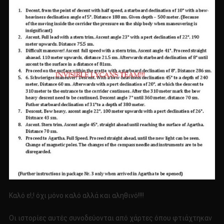
Καλό ε!;! όχι μόνο καλό αλλά και αληθινό!!!!
Οι ιστορίες αυτές συνοδεύονται από χάρτες όπου φτιάχτηκαν