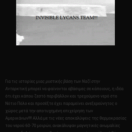
Για τις ιστορίες μιας
μυστικής βάση των Ναζί στην
Ανταρκτική
μπορεί να φαίνονται αβάσιμες σε κάποιους, η ιδέα
ότι έχει κάπου ζεστό περιβάλλον και τρεχούμενο νερό στο
Νότιο Πόλο και προσέξτε έχει παραμείνει ανεξερεύνητος ο
χώρος μετά την αποτυχημένη επιχείρηση των
Αμερικάνων!!!! Αλλά με τις νέες αποκαλύψεις της θερμοκρασίας
του νερού 60-70 μοιρών, ανακάλυψαν μαγνητικές ανωμαλίες