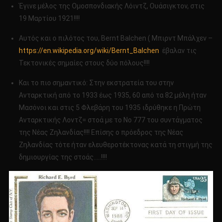
Έγινε μέλος της Ομοσπονδιακής Λόιντζ, Ουάσιγκτον, στις
19 Μαρτίου 1921!!!!
Αυτός και ο πιλότος του, Bernt Balchen ( Μπιρντ Μπάλχεν –
https://en.wikipedia.org/wiki/Bernt_Balchen
έβαλαν τις
Τεκτονικές σημαίες στους δύο πόλους!!!!
Και το πιο σημαντικό: Στην εκστρατεία του στην
Ανταρκτική από το 1933 έως 1935, 60 από τα 82 μέλη ήταν
Μασόνοι και στις 5 Φλεβάρη του 1935 ιδρύθηκε η Πρώτη
Ανταρκτικής Λοντζ= στοά με το Νο 777 του συντάγματος
της Νέας Ζηλανδίας!!!! Επίσης ο πρόεδρος της Νέας
Ζηλανδίας τότε ήταν ελευθεροτέκτονας κατά τη στιγμή της
δημιουργίας της στοάς…..!!!!