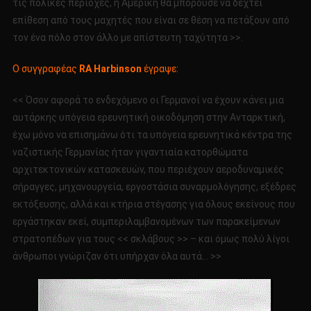
τις πολικές περιοχές, η Αμερική θα μπορούσε να δεχτεί
επίθεση από τους μαχητές που είναι σε θέση να πετάξουν από
τον ένα πόλο στον άλλο με απίστευτη ταχύτητα >>.
Ο συγγραφέας
RA Harbinson
έγραψε:
<< Όσον αφορά το ενδεχόμενο οι Γερμανοί να έχουν κάνει μια
αυτάρκης υπόγεια ερευνητική οικοδόμηση στην Ανταρκτική,
έχω μόνο να επισημάνω ότι τα υπόγεια ερευνητικά κέντρα της
ναζιστικής Γερμανίας ήταν γιγαντιαία κατορθώματα
αρχιτεκτονικών κατασκευών, που περιέχουν αεροδυναμικές
σήραγγες, μηχανουργεία, εργοστάσια συναρμολόγησης, εξέδρες
εκτόξευσης, αλλά και κτήρια στέγασης για όλους εκείνους που
εργάστηκαν εκεί, συμπεριλαμβανομένων των παρακείμενων
στρατοπέδων για τους << σκλάβους >> – και όμως πολύ λίγοι
άνθρωποι γνώριζαν ότι υπήρχαν όλα αυτά… >>