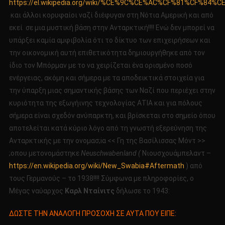
https://el.wikipedia.org/wiki/%CE%9C%CE%AC%CF%81%CF%84%
και άλλοι κορυφαίοι ναζί διέφυγαν στη Νότια Αμερική και από
εκεί σε μια μυστική βάση στην Ανταρκτική!!!! Ενώ δεν μπορεί να
υπάρξει καμία αμφιβολία ότι το δίκτυο των επιχειρήσεων και
την οικονομική αυτή επιθετικότητα δημιουργήθηκε από τον
ίδιο τον Μπόρμαν με το να χειρίζεται ένα ορισμένο ποσό
ενέργειας, ακόμη και σήμερα με τα αποδεικτικά στοιχεία για
την ύπαρξη μιας σημαντικής βάσης των Ναζί που περιέχει στην
κυριότητα της εξωγήινης τεχνολογίας ΑΤΙΑ και για πόλους
σήμερα είναι σχεδόν ανύπαρκτη, και βρίσκεται στο σημείο όπου
αποτελείται κατά κύριο λόγο από τη γνωστή εξερεύνηση της
Ανταρκτικής με την ονομασ;iα << Γη της Βασίλισσας Μόντ >>
;oπου μετονομάστηκε
Neuschwabenland (
Νιουσχουάμπελαντ –
https://en.wikipedia.org/wiki/New_Swabia#Aftermath
) από
τους Γερμανούς – το 1938!!!! Σύμφωνα με πληροφορίες, ο
Μέγας ναύαρχος
Καρλ Νταίνιτς
δήλωσε το 1943:
ΔΩΣΤΕ ΤΗΝ ΑΝΑΛΟΓΗ ΠΡΟΣΟΧΗ ΣΕ ΑΥΤΑ ΠΟΥ ΕΙΠΕ: