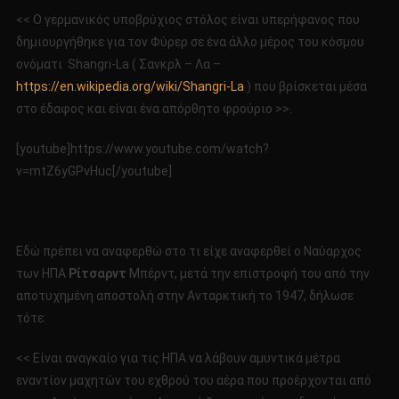
<< Ο γερμανικός υποβρύχιος στόλος είναι υπερήφανος που
δημιουργήθηκε για τον Φύρερ σε ένα άλλο μέρος του κόσμου
ονόματι Shangri-La ( Σανκρλ – Λα –
https://en.wikipedia.org/wiki/Shangri-La
) που βρίσκεται μέσα
στο έδαφος και είναι ένα απόρθητο φρούριο >>.
[youtube]https://www.youtube.com/watch?
v=mtZ6yGPvHuc[/youtube]
Εδώ πρέπει να αναφερθώ στο τι είχε αναφερθεί ο Ναύαρχος
των ΗΠΑ
Ρίτσαρντ
Μπέρντ, μετά την επιστροφή του από την
αποτυχημένη αποστολή στην Ανταρκτική το 1947, δήλωσε
τότε:
<< Είναι αναγκαίο για τις ΗΠΑ να λάβουν αμυντικά μέτρα
εναντίον μαχητών του εχθρού του αέρα που προέρχονται από