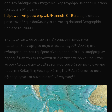
από τον διάσημο καλλιτέχνη και χαρτογράφο Heinrich C Berann
( Χέινριχ Σ Μπηρέην –
https://en.wikipedia.org/wiki/Heinrich_C._Berann
) ο οποίος
μετά τον πόλεμο δούλεψε για το για τη National Geographic
Society το 1966!!!!
Στο ποιο πάνω αυτό χάρτη, η Ανταρκτική μπορεί να
παρατηρηθεί χωρίς το παχύ στρώμα πάγου!!!! Αλλά η πιο
ενδιαφέρουσα λεπτομέρεια είναι η παρουσία των υποβρύχιων
περασμάτων που εκτείνονται σε όλη την ήπειρο και φαίνεται
να συγκλίνουν στην ακριβή θέση που ταυτίζεται με το άνοιγμα
προς την Κοίλη Γη ή Εσωτερικό της Γης!!!! Αυτό είναι το ποιο
αξιοπερίεργο και συνάμα αληθινό γεγονός!!!!