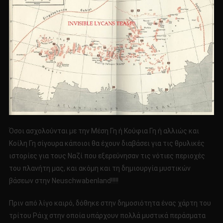
Όσοι ασχολούνται με την Μέση Γη ή Κούφια Γη ή αλλιώς και
Κοίλη Γη σίγουρα κάποιοι θα έχουν διαβάσει για τις θρυλικές
ιστορίες για τους Ναζί που εξερεύνησαν τις νότιες περιοχές
του πλανήτη μας, και ακόμη και τη δημιουργία μυστικών
βάσεων στην Neuschwabenland!!!!!
Πριν από λίγο καιρό, δόθηκε στην δημοσιότητα ένας χάρτη του
τρίτου Ράιχ στην οποία υπάρχουν πολλά μυστικά περάσματα