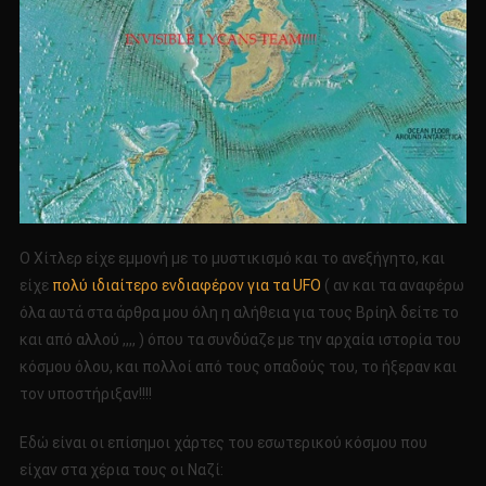
Ο Χίτλερ είχε εμμονή με το μυστικισμό και το ανεξήγητο, και
είχε
πολύ ιδιαίτερο ενδιαφέρον για τα UFO
( αν και τα αναφέρω
όλα αυτά στα άρθρα μου όλη η αλήθεια για τους Βρίηλ δείτε το
και από αλλού ,,,, ) όπου τα συνδύαζε με την αρχαία ιστορία του
κόσμου όλου, και πολλοί από τους οπαδούς του, το ήξεραν και
τον υποστήριξαν!!!!
Εδώ είναι οι επίσημοι χάρτες του εσωτερικού κόσμου που
είχαν στα χέρια τους οι Ναζί: