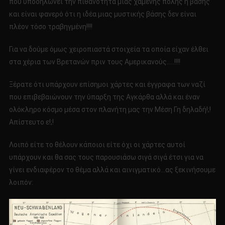
που υποδηλώνει την πιθανότητα μιας χαμένης πόλης ή βάσης
και είναι φανερό ότι η ιδέα μιας μυστικής βάσης δεν είναι
πλέον τόσο τραβηγμένη!!!!
Για να δούμε όμως χειροπιαστά στοιχεία τα οποία είχαν έλθει
στα χέρια των Βρετανών πριν τους Αμερικανούς…..!!!!
Ξέρατε ότι υπάρχουν επίσημοι χάρτες και έγγραφα των ναζί
που επιβεβαιώνουν την ύπαρξη της Αγκάρθα αλλά και έναν
ολόκληρο κόσμο μέσα στον πλανήτη μας την Μέση Γη δηλαδή!;!
Απίστευτο ε!;!
Λοιπό είτε το θέλουν κάποιοι είτε όχι οι χάρτες αυτοί
υπάρχουν και θα σας τους παρουσιάσω σιγά σιγά έτσι για να
γίνει ενδιαφέρον το θέμα αλλά και αινιγματικό…ας ξεκινήσουμε
λοιπόν: