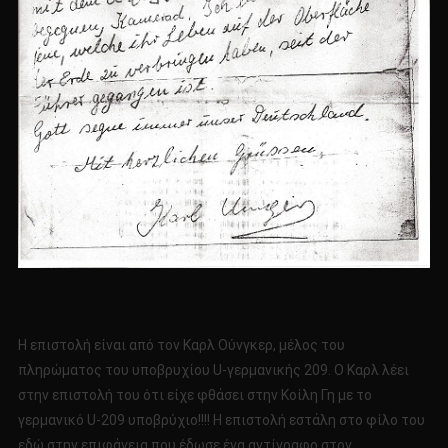
Η επιστολή είναι από τον Καρλ Ούνγκερ, μέλος του
πληρώματος του υποβρυχίου U-γερμανικής 209. Ο Καρλ λέει
στην επιστολή του ότι είχε φθάσει στην Κοίλη Γη με το
γερμανικό U-209 υποβρύχιο!!!! Η επιστολή εστάλη στο φίλο του
εδώ στην επιφάνεια που έδωσε ένα αντίγραφο στον