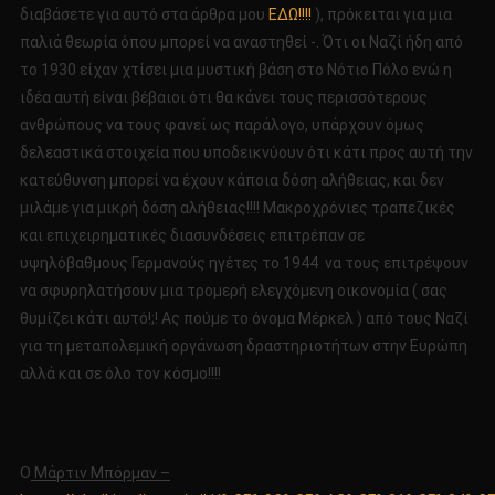
PART
διαβάσετε για αυτό στα άρθρα μου
ΕΔΩ!!!!
), πρόκειται για μια
3!!!!
παλιά θεωρία όπου μπορεί να αναστηθεί -. Ότι οι Ναζί ήδη από
το 1930 είχαν χτίσει μια μυστική βάση στο Νότιο Πόλο ενώ η
ιδέα αυτή είναι βέβαιοι ότι θα κάνει τους περισσότερους
ανθρώπους να τους φανεί ως παράλογο, υπάρχουν όμως
δελεαστικά στοιχεία που υποδεικνύουν ότι κάτι προς αυτή την
κατεύθυνση μπορεί να έχουν κάποια δόση αλήθειας, και δεν
μιλάμε για μικρή δόση αλήθειας!!!! Μακροχρόνιες τραπεζικές
και επιχειρηματικές διασυνδέσεις επιτρέπαν σε
υψηλόβαθμους Γερμανούς ηγέτες το 1944 να τους επιτρέψουν
να σφυρηλατήσουν μια τρομερή ελεγχόμενη οικονομία ( σας
θυμίζει κάτι αυτό!;! Ας πούμε το όνομα Μέρκελ ) από τους Ναζί
για τη μεταπολεμική οργάνωση δραστηριοτήτων στην Ευρώπη
αλλά και σε όλο τον κόσμο!!!!
Ο
Μάρτιν Μπόρμαν –