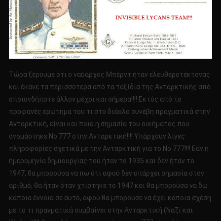
Τώρα ξέρουμε ότι ο ναύαρχος Μπέρντ ήταν ελευθεροτέκτονας
και έκανε τα περισσότερα από τα ταξίδια της Ανταρκτικής από
οποιονδήποτε άλλον μέχρι και σήμερα!!!! Εκτός από το
προφανές ερώτημα του τι στο διάολο συνέβη πραγματικά στην
Ανταρκτική, είναι και ποια η σημασία του οικήματος που
ονομάστηκε Νο 777 στην Ανταρκτική!!!! Υπάρχουν λίγες
πληροφορίες σχετικά με την Ανταρκτική για το Νο 777!!!! Εάν η
ημερομηνία δημιουργίας του ήταν το 1935 και δεν ήταν το
1947, θα μπορούσα να πω ότι αφού δεν υπάρχει σημασία στον
αριθμό, θα ήταν όταν χτίστηκε το 1947 και θα μπορούσα να δω
κάποια έννοια σε αυτό, αφού θα μπορούσε να έχει κάποια σχέση
με το τι πραγματικά συμβαίνει στην Ανταρκτική (Ναζί και