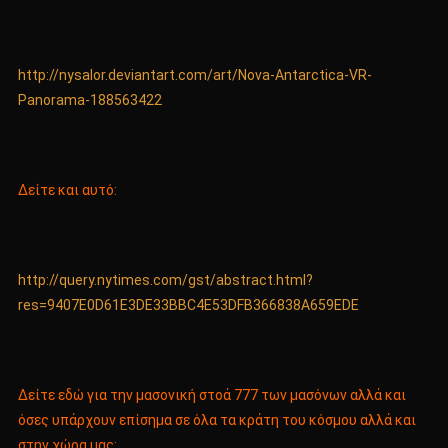
http://nysalor.deviantart.com/art/Nova-Antarctica-VR-
Panorama-188563422
Δείτε και αυτό:
http://query.nytimes.com/gst/abstract.html?
res=9407E0D61E3DE33BBC4E53DFB366838A659EDE
Δείτε εδώ για την μασονική στοά 777 των μασόνων αλλά και
όσες υπάρχουν επίσημα σε όλα τα κράτη του κόσμου αλλά και
στην χώρα μας: