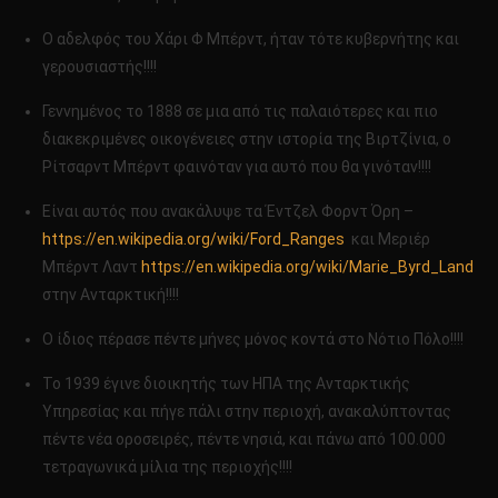
Ο αδελφός του Χάρι Φ Μπέρντ, ήταν τότε κυβερνήτης και
γερουσιαστής!!!!
Γεννημένος το 1888 σε μια από τις παλαιότερες και πιο
διακεκριμένες οικογένειες στην ιστορία της Βιρτζίνια, ο
Ρίτσαρντ Μπέρντ φαινόταν για αυτό που θα γινόταν!!!!
Είναι αυτός που ανακάλυψε τα Έντζελ Φορντ Όρη –
https://en.wikipedia.org/wiki/Ford_Ranges
και Mεριέρ
Μπέρντ Λαντ
https://en.wikipedia.org/wiki/Marie_Byrd_Land
στην Ανταρκτική!!!!
Ο ίδιος πέρασε πέντε μήνες μόνος κοντά στο Νότιο Πόλο!!!!
Το 1939 έγινε διοικητής των ΗΠΑ της Ανταρκτικής
Υπηρεσίας και πήγε πάλι στην περιοχή, ανακαλύπτοντας
πέντε νέα οροσειρές, πέντε νησιά, και πάνω από 100.000
τετραγωνικά μίλια της περιοχής!!!!