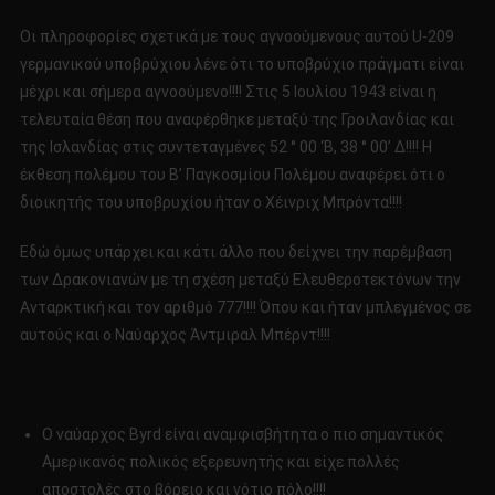
Οι πληροφορίες σχετικά με τους αγνοούμενους αυτού U-209
γερμανικού υποβρύχιου λένε ότι το υποβρύχιο πράγματι είναι
μέχρι και σήμερα αγνοούμενο!!!! Στις 5 Ιουλίου 1943 είναι η
τελευταία θέση που αναφέρθηκε μεταξύ της Γροιλανδίας και
της Ισλανδίας στις συντεταγμένες 52 ° 00 ‘Β, 38 ° 00’ Δ!!!! Η
έκθεση πολέμου του Β’ Παγκοσμίου Πολέμου αναφέρει ότι ο
διοικητής του υποβρυχίου ήταν ο Χέινριχ Μπρόντα!!!!
Εδώ όμως υπάρχει και κάτι άλλο που δείχνει την παρέμβαση
των Δρακονιανών με τη σχέση μεταξύ Ελευθεροτεκτόνων την
Ανταρκτική και τον αριθμό 777!!!! Όπου και ήταν μπλεγμένος σε
αυτούς και ο Ναύαρχος Άντμιραλ Μπέρντ!!!!
Ο ναύαρχος Byrd είναι αναμφισβήτητα ο πιο σημαντικός
Αμερικανός πολικός εξερευνητής και είχε πολλές
αποστολές στο βόρειο και νότιο πόλο!!!!