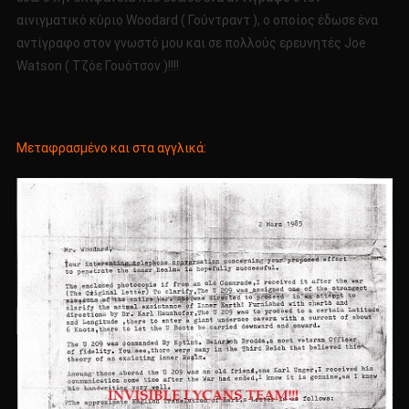
αινιγματικό κύριο Woodard ( Γούντραντ ), ο οποίος έδωσε ένα
αντίγραφο στον γνωστό μου και σε πολλούς ερευνητές Joe
Watson ( Τζόε Γουότσον )!!!!
Μεταφρασμένο και στα αγγλικά: