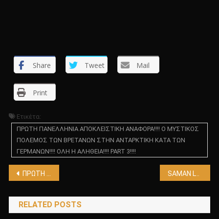
Share
Tweet
Mail
Print
Ετικέτα:
ΠΡΩΤΗ ΠΑΝΕΛΛΗΝΙΑ ΑΠΟΚΛΕΙΣΤΙΚΗ ΑΝΑΦΟΡΑ!!!! Ο ΜΥΣΤΙΚΟΣ
ΠΟΛΕΜΟΣ ΤΩΝ ΒΡΕΤΑΝΩΝ ΣΤΗΝ ΑΝΤΑΡΚΤΙΚΗ ΚΑΤΑ ΤΩΝ
ΓΕΡΜΑΝΩΝ!!!! ΟΛΗ Η ΑΛΗΘΕΙΑ!!!! PART 3!!!!
Πλοήγηση
ΠΡΩΤΗ ΠΑΝΕΛΛΗΝΙΑ ΑΝΑΦΟΡΑ!!!! ΑΝΘΡΩΠΟΖΩΟΜΟΡΦΟΕΙΔΕΣ ΟΝΤΑ ΔΗΜΙΟΥΡΓΗΘΗΚΑΝ ΠΡΟΣ ΠΩΛΗΣΗ!!!!
SAMAN LYCAN
άρθρων
RELATED POSTS