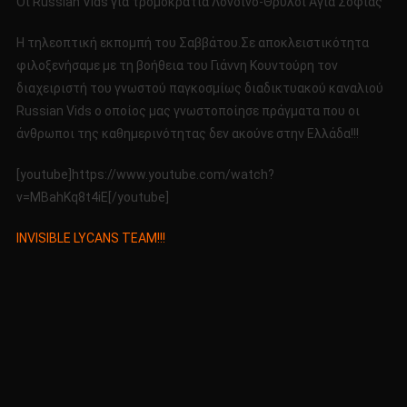
Οι Russian Vids για τρομοκρατία Λονδίνο-Θρύλοι Αγιά Σοφιάς
1η
Απριλίο
H τηλεοπτική εκπομπή του Σαββάτου.Σε αποκλειστικότητα
2017
φιλοξενήσαμε με τη βοήθεια του Γιάννη Κουντούρη τον
διαχειριστή του γνωστού παγκοσμίως διαδικτυακού καναλιού
Russian Vids o οποίος μας γνωστοποίησε πράγματα που οι
άνθρωποι της καθημερινότητας δεν ακούνε στην Ελλάδα!!!
[youtube]https://www.youtube.com/watch?
v=MBahKq8t4iE[/youtube]
INVISIBLE LYCANS TEAM!!!