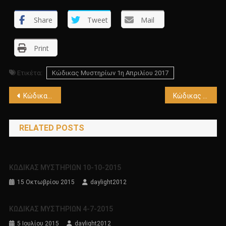
Share
Tweet
Mail
Print
Ετικέτα:
Κώδικας Μυστηρίων 1η Απριλίου 2017
Πλοήγηση
Κώδικας Μυστηρίων 31-03-2017
Κώδικας Μυστηρίων 7 Απριλίου 2017
άρθρων
RELATED POSTS
KΩΔΙΚΑΣ ΜΥΣΤΗΡΙΩΝ 10-10-2015
15 Οκτωβρίου 2015
daylight2012
ΚΩΔΙΚΑΣ ΜΥΣΤΗΡΙΩΝ 4-7-2015
5 Ιουλίου 2015
daylight2012