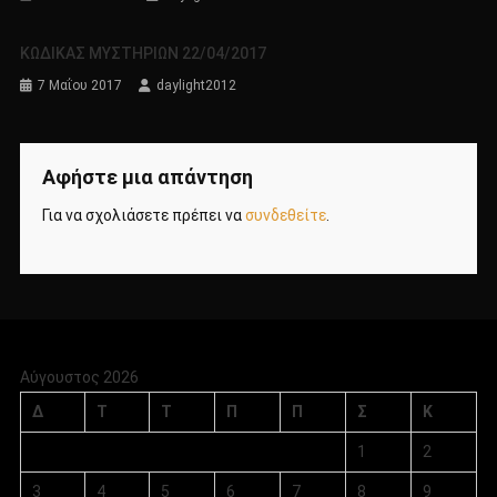
ΚΩΔΙΚΑΣ ΜΥΣΤΗΡΙΩΝ 22/04/2017
7 Μαΐου 2017
daylight2012
Αφήστε μια απάντηση
Για να σχολιάσετε πρέπει να
συνδεθείτε
.
Αύγουστος 2026
Δ
Τ
Τ
Π
Π
Σ
Κ
1
2
3
4
5
6
7
8
9