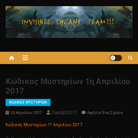
Μεταπηδήστε
στο
περιεχόμενο
Κώδικας Μυστηρίων 1η Απριλίου
2017
ΚΩΔΙΚΑΣ ΜΥΣΤΗΡΙΩΝ
Daylight2012
Για
20 Απριλίου 2017
Αφήστε Ένα Σχόλιο
Το
η
Κώδικας Μυστηρίων 1
Απριλίου 2017
Κώδικα
Μυστηρ