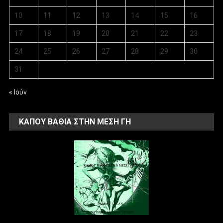
10
11
12
13
14
15
16
17
18
19
20
21
22
23
24
25
26
27
28
29
30
31
« Ιούν
ΚΑΠΟΥ ΒΑΘΙΑ ΣΤΗΝ ΜΕΣΗ ΓΗ