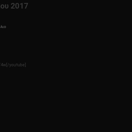
ου 2017
Για
όλιο
Το
Κώδικας
Μυστηρίων
7
Απριλίου
Y4w[/youtube]
2017