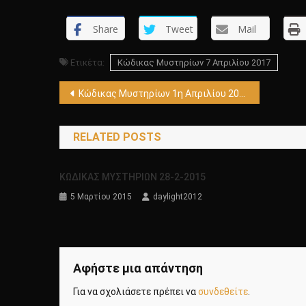
Share
Tweet
Mail
Ετικέτα:
Κώδικας Μυστηρίων 7 Απριλίου 2017
Πλοήγηση
Κώδικας Μυστηρίων 1η Απριλίου 2017
άρθρων
RELATED POSTS
ΚΩΔΙΚΑΣ ΜΥΣΤΗΡΙΩΝ 28-2-2015
5 Μαρτίου 2015
daylight2012
Αφήστε μια απάντηση
Για να σχολιάσετε πρέπει να
συνδεθείτε
.