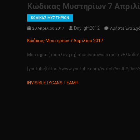
Κώδικας Μυστηρίων 7 Απριλί
ΚΩΔΙΚΑΣ ΜΥΣΤΗΡΙΩΝ
Daylight2012
20 Απριλίου 2017
Αφήστε Ένα Σχ
Κώδικας Μυστηρίων 7 Απριλίου 2017
Μυστήρια (τουπλανήτη) πουείναιάγνωσταστηνΕλλάδα!
[youtube]https://www.youtube.com/watch?v=JhYj0in5
INVISIBLE LYCANS TEAM!!!