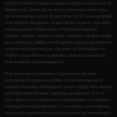
Αχ! Ελπίζω κάποια στιγμή να γράψω ένα βιβλίο για όλα αυτά τα
παράξενα της χώρας μας και ας μην τα πιστεύει κανείς όπως
τα πιστεύουμε εσύ και γω. Λοιπόν! Ήταν το 1973 και είχα βρεθεί
στην Αρκαδία. Δεν μπορείς να φανταστείς σε αυτόν τόπο πόσα
παράξενα μπορεί να βρει κανείς. Ειδικά για ιπτάμενους
δίσκους, νεράιδες, καλικάντζαρους, σάτυρους, και άλλα πολλά
μα αυτό που μου τράβηξε το ενδιαφέρον είναι για μια αλλόκοτη
ιστορία όπου έγινε όπως μου την είπαν τον Σεπτέμβριο του
1934 στο χωριο Ροεινό της Αρκαδιας όπου πρωταγωνιστές
ήταν Λυκάωνες και Ερπετόμορφοι!
Ήταν απόγευμα όταν έφτασα στο χωριο αυτό και πήγα
κατευθείαν στο μικρό καφενεδάκι να ποιο ένα καφέ και να
μπορέσω να μαζέψω πληροφορίες για ότι υπήρχε στην περιοχη
όπως ήθη, έθιμα, δοξασίες, παράξενα, μεταφυσικά. Τότε το
χωριο δεν είχε την αίγλη που είχε σήμερα πρέπει να είχε καμία
εικοσαριά σπίτια παραδοσιακά. Οι ποιο πολλοί τότε άνθρωποι
του χωριού ασχολούνταν με την γεωργία και την κτηνοτροφία.