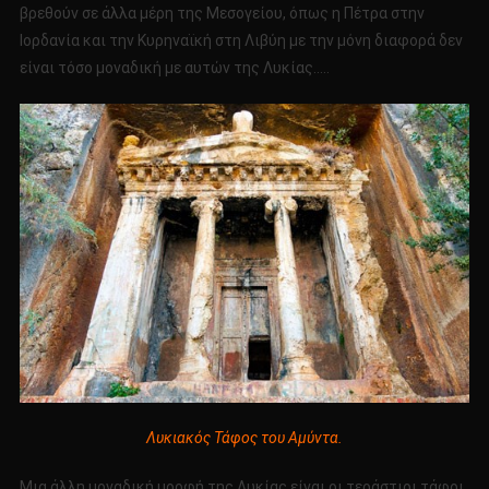
βρεθούν σε άλλα μέρη της Μεσογείου, όπως η Πέτρα στην
Ιορδανία και την Κυρηναϊκή στη Λιβύη με την μόνη διαφορά δεν
είναι τόσο μοναδική με αυτών της Λυκίας…..
Λυκιακός Τάφος του Αμύντα.
Μια άλλη μοναδική μορφή της Λυκίας είναι οι τεράστιοι τάφοι