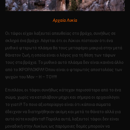
Αρχαία Λυκία
Οι τάφοι είχαν λαξευτεί απευθείας στο βράχο, συνήθως σε
σκληρό ένα βράχο. Λέγεται ότι οι Λύκιοι πίστευαν ότι ένα
μυθικό φτερωτό πλάσμα θα τους μεταφέρει μακριά στην μετά
θάνατον ζωή, η οποία είναι ο λόγος για τη θέση των τάφων
τους στα βράχια. Το μυθικό αυτό πλάσμα δεν είναι κανένα άλλο
από το ΙΚΡΟΡΛΟΚΡΛ!! Όπου είναι ο φτερωτός αποστολέας των
ψυχών του Μαν – Η – ΤΟΥ!!!
Επιπλέον, οι τάφοι συνήθως κάτεχαν περισσότερο από το ένα
σώμα, χωρίς να καταλάβουν μέχρι και σήμερα οι αρχαιολόγοι
το γιατί!! Το ποιο αξιοπερίεργο είναι ότι κάποια σώματα
έδειχναν να διατηρήθηκαν ακόμη και μετά το θάνατο αλλά για
αυτό ούτε κουβέντα!! Παρόλα αυτά, λαξευτοί τάφοι δεν είναι
μοναδική στην Λυκίων, ως παρόμοιες δομές μπορούν να