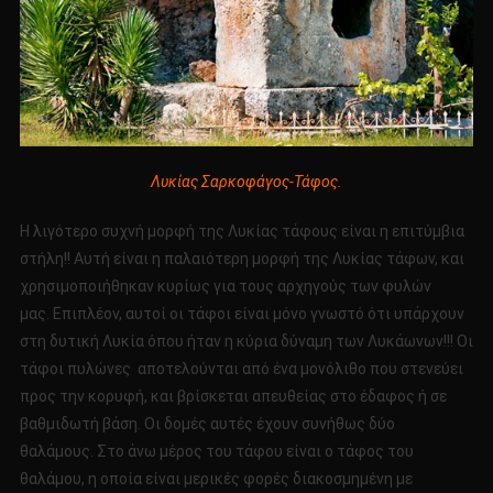
Λυκίας Σαρκοφάγος-Τάφος.
Η λιγότερο συχνή μορφή της Λυκίας τάφους είναι η επιτύμβια
στήλη!! Αυτή είναι η παλαιότερη μορφή της Λυκίας τάφων, και
χρησιμοποιήθηκαν κυρίως για τους αρχηγούς των φυλών
μας. Επιπλέον, αυτοί οι τάφοι είναι μόνο γνωστό ότι υπάρχουν
στη δυτική Λυκία όπου ήταν η κύρια δύναμη των Λυκάωνων!!! Οι
τάφοι πυλώνες αποτελούνται από ένα μονόλιθο που στενεύει
προς την κορυφή, και βρίσκεται απευθείας στο έδαφος ή σε
βαθμιδωτή βάση. Οι δομές αυτές έχουν συνήθως δύο
θαλάμους. Στο άνω μέρος του τάφου είναι ο τάφος του
θαλάμου, η οποία είναι μερικές φορές διακοσμημένη με