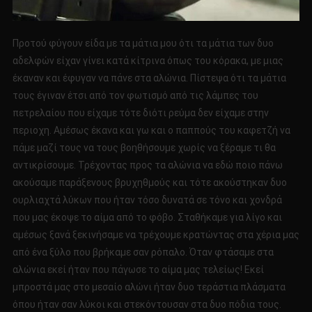
Προτού φύγουν είδα με τα μάτια μου ότι τα μάτια των δυο
αδελφών είχαν γίνει κατά κίτρινα όπως του κόρακα, με μιας
έκαναν και έφυγαν να πάνε στα αλώνια. Πίστεψα ότι τα μάτια
τους έγιναν έτσι από τον φωτισμό από τις λάμπες του
πετρελαίου που είχαμε τότε διότι ρεύμα δεν είχαμε στην
περιοχη. Αμέσως έκανα και γω και ο παππούς του καφετζή να
πάμε μαζί τους να τους βοηθήσουμε χωρίς να ξέραμε τι θα
αντικρίσουμε. Τρέχοντας προς τα αλώνια να εδώ ποιο πάνω
ακούσαμε παράξενους βρυχηθμούς και τότε ακούστηκαν δυο
ουρλιαχτά λύκων που ήταν τόσο δυνατά σε τόνο και χονδρά
που μας έκοψε το αίμα από το φόβο. Σταθήκαμε για λίγο και
αμέσως ξανά ξεκινήσαμε να τρέχουμε κρατώντας στα χέρια μας
από ένα ξύλο που βρήκαμε σαν ρόπαλο. Όταν φτάσαμε στα
αλώνια εκεί ήταν που πάγωσε το αίμα μας τελείως! Εκεί
μπροστά μας στο μεσαίο αλώνι ήταν δυο τεράστια πλάσματα
όπου ήταν σαν λύκοι και στεκόντουσαν στα δυο πόδια τους.