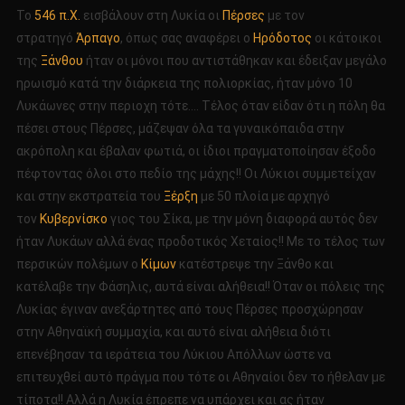
Το
546 π.Χ.
εισβάλουν στη Λυκία οι
Πέρσες
με τον
στρατηγό
Άρπαγο
, όπως σας αναφέρει ο
Ηρόδοτος
οι κάτοικοι
της
Ξάνθου
ήταν οι μόνοι που αντιστάθηκαν και έδειξαν μεγάλο
ηρωισμό κατά την διάρκεια της πολιορκίας, ήταν μόνο 10
Λυκάωνες στην περιοχη τότε…. Τέλος όταν είδαν ότι η πόλη θα
πέσει στους Πέρσες, μάζεψαν όλα τα γυναικόπαιδα στην
ακρόπολη και έβαλαν φωτιά, οι ίδιοι πραγματοποίησαν έξοδο
πέφτοντας όλοι στο πεδίο της μάχης!! Οι Λύκιοι συμμετείχαν
και στην εκστρατεία του
Ξέρξη
με 50 πλοία με αρχηγό
τον
Κυβερνίσκο
γιος του Σίκα, με την μόνη διαφορά αυτός δεν
ήταν Λυκάων αλλά ένας προδοτικός Χεταίος!! Με το τέλος των
περσικών πολέμων ο
Κίμων
κατέστρεψε την Ξάνθο και
κατέλαβε την Φάσηλις, αυτά είναι αλήθεια!! Όταν οι πόλεις της
Λυκίας έγιναν ανεξάρτητες από τους Πέρσες προσχώρησαν
στην Αθηναϊκή συμμαχία, και αυτό είναι αλήθεια διότι
επενέβησαν τα ιεράτεια του Λύκιου Απόλλων ώστε να
επιτευχθεί αυτό πράγμα που τότε οι Αθηναίοι δεν το ήθελαν με
τίποτα!! Αλλά η Λυκία έπρεπε να υπάρχει και ας ήταν