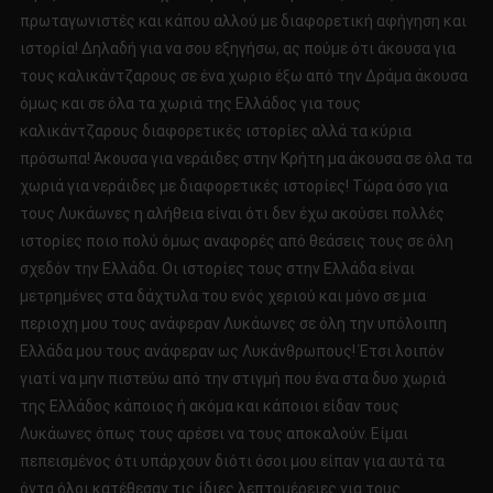
πρωταγωνιστές και κάπου αλλού με διαφορετική αφήγηση και
ιστορία! Δηλαδή για να σου εξηγήσω, ας πούμε ότι άκουσα για
τους καλικάντζαρους σε ένα χωριο έξω από την Δράμα άκουσα
όμως και σε όλα τα χωριά της Ελλάδος για τους
καλικάντζαρους διαφορετικές ιστορίες αλλά τα κύρια
πρόσωπα! Άκουσα για νεράιδες στην Κρήτη μα άκουσα σε όλα τα
χωριά για νεράιδες με διαφορετικές ιστορίες! Τώρα όσο για
τους Λυκάωνες η αλήθεια είναι ότι δεν έχω ακούσει πολλές
ιστορίες ποιο πολύ όμως αναφορές από θεάσεις τους σε όλη
σχεδόν την Ελλάδα. Οι ιστορίες τους στην Ελλάδα είναι
μετρημένες στα δάχτυλα του ενός χεριού και μόνο σε μια
περιοχη μου τους ανάφεραν Λυκάωνες σε όλη την υπόλοιπη
Ελλάδα μου τους ανάφεραν ως Λυκάνθρωπους! Έτσι λοιπόν
γιατί να μην πιστεύω από την στιγμή που ένα στα δυο χωριά
της Ελλάδος κάποιος ή ακόμα και κάποιοι είδαν τους
Λυκάωνες όπως τους αρέσει να τους αποκαλούν. Είμαι
πεπεισμένος ότι υπάρχουν διότι όσοι μου είπαν για αυτά τα
όντα όλοι κατέθεσαν τις ίδιες λεπτομέρειες για τους