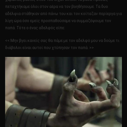
πεταχτήκαμε όλοι στον αέρα να τον βοηθήσουμε. Τα δυο
αδέλφια στάθηκαν από πάνω του και τον κοίταζαν περίεργα για
λίγη ώρα όσο εμείς προσπαθούσαμε να συμμαζέψουμε τον
παπά. Τότε ο ένας αδελφός είπε:
<< Μην βγει κανείς σας θα πάμε με τον αδελφό μου να δούμε τι
διάβολοι είναι αυτοί που χτύπησαν τον παπά. >>