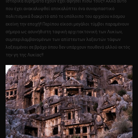
ιστορικά ευρήματα έχουν έχει αφήσει πίσω τους!! Αλλά αυτό
που έχει ανακαλυφθεί αποκαλύπτει ένα συναρπαστικό
πολιτισμικά διακριτό από το υπόλοιπο του αρχαίου κόσμου
εκείνη την εποχή!! Περίπου είκοσι μεγάλοι τύμβοι παραμένουν
σήμερα ως ασυνήθιστη ταφική αρχιτεκτονική των Λυκίων,
συμπεριλαμβανομένων των απίστευτων λαξευτών τάφων
λαξευμένοι σε βράχο όπου δεν υπάρχουν πουθενά αλλού εκτός
την γη της Λυκίας!!