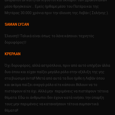
μέσο θρησκειών…. Εμείς ήρθαμε μέσο του Πατέρα και της
Μητέρας 30.000 χρόνια πριν την έλευση της Λεβάν ( Σελήνης ).
SAMAN LYCAN
Έλευση!;! Τελικά είναι όπως το λένε κάποιοι τεχνητός
δορυφόρος!;!
ΚΡΕΡΛΑΝ
Όχι δορυφόρος, αλλά αστρόπλοιο, πριν από αυτό υπήρξαν άλλα
δυο όπου και είχαν παίξει μεγάλο ρόλο στην εξέλιξη της γης
στα βιώσιμα όντα!! Μετά από αυτά τα δυο ήρθε η Λεβάν όπου
και ακόμα παίζει ενεργό ρόλο είτε κάποιοι θέλουν να το
πιστέψουν είτε όχι. Αλλά μην περιμένεις να πιστέψουν τέτοια
θέματα. Εδώ οι άνθρωποι δεν έχουν κατά νοήσει την ύπαρξη
τους μην περιμένεις να κατανοήσουν τέτοια συμπαντικά
θέματα!!