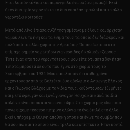
Έτσι λοιπόν κάθισα και παράγγειλα ένα ουζάκι με μεζέ. Εκεί
ήταν δυο τρία γεροντάκια τα δυο έπαιζαν τραυλοί και το άλλο
γεροντάκι κοιτούσε.
Μετά από λίγο έπιασα συζήτηση αμέσως με όλους και άρχισαν
να μου λένε τα ήθη και τα έθιμα τους τα οποία δεν διάφεραν και
πολύ από τα άλλα χωριά της Αρκαδιας. Ώσπου έφτασα στο
επίμαχο σημείο να ρωτήσω για νεράιδες ή καλικάντζαρους.
Τότε ένας από του γεροντότερους μου είπε ότι αυτά δεν ήταν
τίποτα μπροστά σε αυτό που έγινε στο χωριο τους το
Σεπτέμβριο του 1934. Μου είπε λοιπόν ότι κάθε χρόνο
ερχόντουσαν από το Βαλτέτσι δυο αδέλφια ο Αντώνης Βλάχος
και ο Γιώργος Βλάχος με τα γίδια τους, καθόντουσαν έξι μήνες
και μετά έφευγαν και ξανά γύρναγαν. Ήσυχα και καλά παιδιά
καλά να είναι όπου και να είναι τώρα. Στο χωριο μας εδώ ποιο
πάνω είχαμε τέσσερα πέτρινα αλώνια το ένα διπλά στο άλλο.
Εκεί υπήρχε μια ξύλινη αποθήκη όπου και έγινε το συμβάν που
θα σου πω και το οποίο είναι τρελό και απίστευτο. Ήταν κοντά