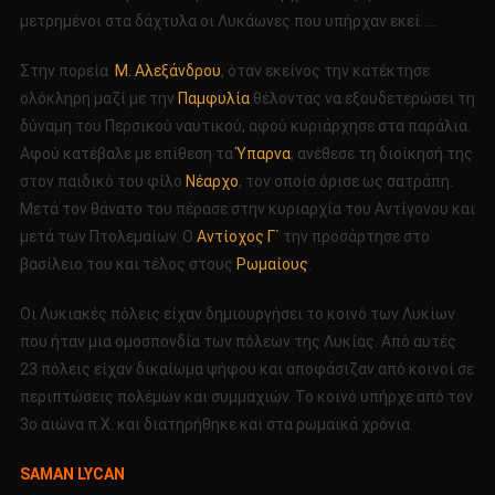
μετρημένοι στα δάχτυλα οι Λυκάωνες που υπήρχαν εκεί…..
Στην πορεία
Μ. Αλεξάνδρου
, όταν εκείνος την κατέκτησε
ολόκληρη μαζί με την
Παμφυλία
θέλοντας να εξουδετερώσει τη
δύναμη του Περσικού ναυτικού, αφού κυριάρχησε στα παράλια.
Αφού κατέβαλε με επίθεση τα
Ύπαρνα
, ανέθεσε τη διοίκησή της
στον παιδικό του φίλο
Νέαρχο
, τον οποίο όρισε ως σατράπη.
Μετά τον θάνατο του πέρασε στην κυριαρχία του Αντίγονου και
μετά των Πτολεμαίων. Ο
Αντίοχος Γ΄
την προσάρτησε στο
βασίλειο του και τέλος στους
Ρωμαίους
.
Οι Λυκιακές πόλεις είχαν δημιουργήσει το κοινό των Λυκίων
που ήταν μια ομοσπονδία των πόλεων της Λυκίας. Από αυτές
23 πόλεις είχαν δικαίωμα ψήφου και αποφάσιζαν από κοινοί σε
περιπτώσεις πολέμων και συμμαχιών. Το κοινό υπήρχε από τον
3ο αιώνα π.Χ. και διατηρήθηκε και στα ρωμαϊκά χρόνια.
SAMAN LYCAN