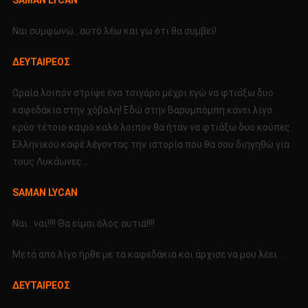
Ναι συμφωνώ…αυτό λέω και γω ότι θα συμβεί!
ΔΕΥΤΑΙΡΕΟΣ
Ωραία λοιπόν στρίψε ένα τσιγάρο μέχρι εγώ να φτιάξω δυο
καφεδάκια στην χόβολη! Εδώ στην Βαρυμπόμπη κάνει λίγο
κρύο τέτοιο καιρό καλό λοιπόν θα ήταν να φτιάξω δυο κούπες
Ελληνικού καφέ λέγοντας την ιστορία που θα σου διηγηθώ για
τους Λυκάωνες…
SAMAN LYCAN
Ναι.. ναι!!!! Θα είμαι όλος αυτιά!!!!
Μετά από λίγο ήρθε με τα καφεδάκια και άρχισε να μου λέει…
ΔΕΥΤΑΙΡΕΟΣ