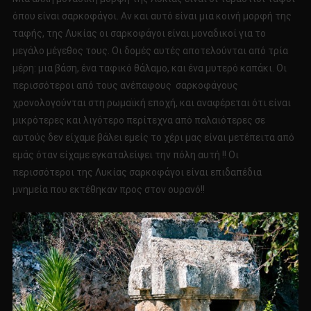
όπου είναι σαρκοφάγοι. Αν και αυτό είναι μια κοινή μορφή της
ταφής, της Λυκίας οι σαρκοφάγοι είναι μοναδικοί για το
μεγάλο μέγεθος τους. Οι δομές αυτές αποτελούνται από τρία
μέρη: μια βάση, ένα ταφικό θάλαμο, και ένα μυτερό καπάκι. Οι
περισσότεροι από τους ανέπαφους σαρκοφάγους
χρονολογούνται στη ρωμαϊκή εποχή, και αναφέρεται ότι είναι
μικρότερες και λιγότερο περίτεχνα από παλαιότερες σε
αυτούς δεν είχαμε βάλει εμείς το χέρι μας είναι μετέπειτα από
εμάς όταν είχαμε εγκαταλείψει την πόλη αυτή !! Οι
περισσότεροι της Λυκίας σαρκοφάγοι είναι επιδαπέδια
μνημεία που εκτέθηκαν προς στον ουρανό!!