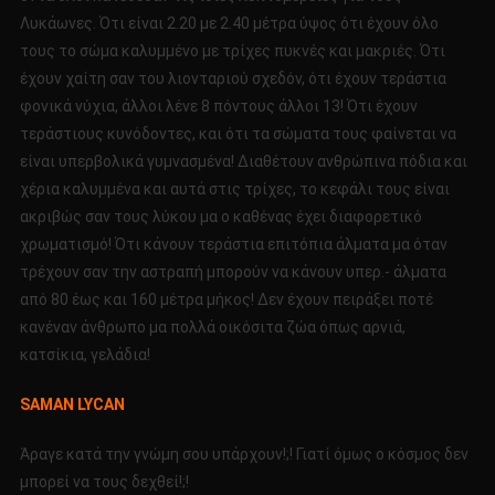
Λυκάωνες. Ότι είναι 2.20 με 2.40 μέτρα ύψος ότι έχουν όλο
τους το σώμα καλυμμένο με τρίχες πυκνές και μακριές. Ότι
έχουν χαίτη σαν του λιονταριού σχεδόν, ότι έχουν τεράστια
φονικά νύχια, άλλοι λένε 8 πόντους άλλοι 13! Ότι έχουν
τεράστιους κυνόδοντες, και ότι τα σώματα τους φαίνεται να
είναι υπερβολικά γυμνασμένα! Διαθέτουν ανθρώπινα πόδια και
χέρια καλυμμένα και αυτά στις τρίχες, το κεφάλι τους είναι
ακριβώς σαν τους λύκου μα ο καθένας έχει διαφορετικό
χρωματισμό! Ότι κάνουν τεράστια επιτόπια άλματα μα όταν
τρέχουν σαν την αστραπή μπορούν να κάνουν υπερ.- άλματα
από 80 έως και 160 μέτρα μήκος! Δεν έχουν πειράξει ποτέ
κανέναν άνθρωπο μα πολλά οικόσιτα ζώα όπως αρνιά,
κατσίκια, γελάδια!
SAMAN LYCAN
Άραγε κατά την γνώμη σου υπάρχουν!;! Γιατί όμως ο κόσμος δεν
μπορεί να τους δεχθεί!;!