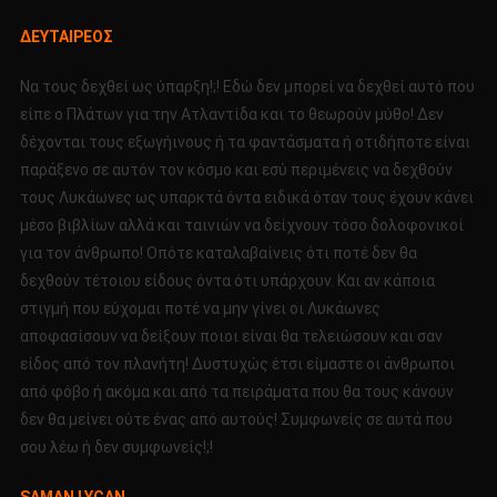
ΔΕΥΤΑΙΡΕΟΣ
Να τους δεχθεί ως ύπαρξη!;! Εδώ δεν μπορεί να δεχθεί αυτό που
είπε ο Πλάτων για την Ατλαντίδα και το θεωρούν μύθο! Δεν
δέχονται τους εξωγήινους ή τα φαντάσματα ή οτιδήποτε είναι
παράξενο σε αυτόν τον κόσμο και εσύ περιμένεις να δεχθούν
τους Λυκάωνες ως υπαρκτά όντα ειδικά όταν τους έχουν κάνει
μέσο βιβλίων αλλά και ταινιών να δείχνουν τόσο δολοφονικοί
για τον άνθρωπο! Οπότε καταλαβαίνεις ότι ποτέ δεν θα
δεχθούν τέτοιου είδους όντα ότι υπάρχουν. Και αν κάποια
στιγμή που εύχομαι ποτέ να μην γίνει οι Λυκάωνες
αποφασίσουν να δείξουν ποιοι είναι θα τελειώσουν και σαν
είδος από τον πλανήτη! Δυστυχώς έτσι είμαστε οι άνθρωποι
από φόβο ή ακόμα και από τα πειράματα που θα τους κάνουν
δεν θα μείνει ούτε ένας από αυτούς! Συμφωνείς σε αυτά που
σου λέω ή δεν συμφωνείς!;!
SAMAN LYCAN