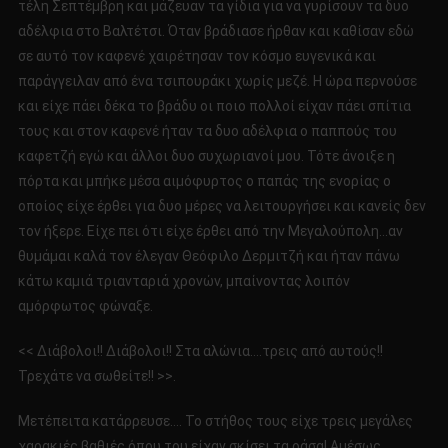
τέλη Σεπτέμβρη και μάζευαν τα γίδια για να γυρίσουν τα δυο
αδέλφια στο Βαλτέτσι. Όταν βράδιασε ήρθαν και καθίσαν εδώ
σε αυτό τον καφενέ χαιρέτησαν τον κόσμο ευγενικά και
παράγγειλαν από ένα τσιπουράκι χωρίς μεζέ. Η ώρα περνούσε
και είχε πάει δέκα το βράδυ οι ποιο πολλοί είχαν πάει σπίτια
τους και στον καφενέ ήταν τα δυο αδέλφια ο παππούς του
καφετζή εγώ και άλλοι δυο συχωριανοί μου. Τότε άνοιξε η
πόρτα και μπήκε μέσα αιμόφυρτος ο παπάς της ενορίας ο
οποίος είχε έρθει για δυο μέρες να λειτουργήσει και κανείς δεν
τον ήξερε. Είχε πει ότι είχε έρθει από την Μεγαλούπολη…αν
θυμάμαι καλά τον έλεγαν Θεόφιλο Δερμιτζή και ήταν πάνω
κάτω καμιά τριανταριά χρονών, μπαίνοντας λοιπόν
αμόρφωτος φώναξε.
<< Διάβολοι!! Διάβολοι!! Στα αλώνια….τρεις από αυτούς!!
Τρεχάτε να σωθείτε!! >>.
Μετέπειτα κατάρρευσε…. Το στήθος τους είχε τρεις μεγάλες
χαρακιές βαθιές όπου του είχαν σκίσει τα ράσα! Αμέσως