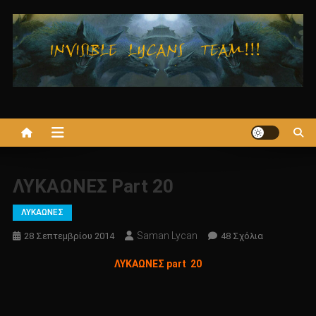
Μεταπηδήστε
στο
περιεχόμενο
ΛΥΚΑΩΝΕΣ Part 20
ΛΥΚΑΩΝΕΣ
Saman Lycan
Στο
28 Σεπτεμβρίου 2014
48 Σχόλια
ΛΥΚΑΩΝΕΣ
ΛΥΚΑΩΝΕΣ part 20
Part
20