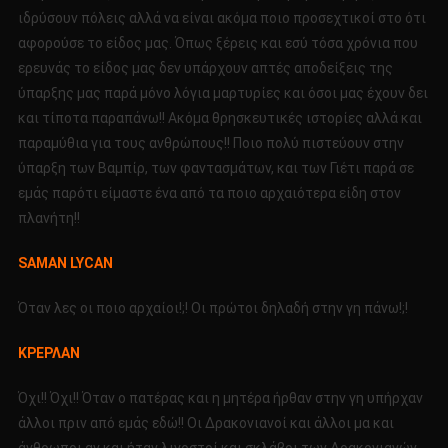
ιδρύσουν πόλεις αλλά να είναι ακόμα ποιο προσεχτικοί στο ότι
αφορούσε το είδος μας. Όπως ξέρεις και εσύ τόσα χρόνια που
ερευνάς το είδος μας δεν υπάρχουν απτές αποδείξεις της
ύπαρξης μας παρά μόνο λόγια μαρτυρίες και όσοι μας έχουν δει
και τίποτα παραπάνω!! Ακόμα θρησκευτικές ιστορίες αλλά και
παραμύθια για τους ανθρώπους!! Ποιο πολύ πιστεύουν στην
ύπαρξη των Βαμπίρ, των φαντασμάτων, και των Γιέτι παρά σε
εμάς παρότι είμαστε ένα από τα ποιο αρχαιότερα είδη στον
πλανήτη!!
SAMAN LYCAN
Όταν λες οι ποιο αρχαίοι!;! Οι πρώτοι δηλαδή στην γη πάνω!;!
KΡΕΡΛΑΝ
Όχι!! Όχι!! Όταν ο πατέρας και η μητέρα ήρθαν στην γη υπήρχαν
άλλοι πριν από εμάς εδώ!! Οι Δρακονιανοί και άλλοι μα και
άνθρωποι αν και ήταν λιγοστοί και σκλάβοι των Δρακονιανών