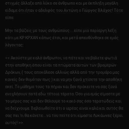
στιγμές άλλαξε από λύκο σε άνθρωπο και με έκπληξη μεγάλη
είδαμε ότι ήταν ο αδελφός του Αντώνη ο Γιώργος Βλάχος! Τότε
είπε:
Μην τα βάζεις με τους ανθρώπους ….είπε μια περίεργη λέξη
κάτι με ΚΡ ΚΡΧΑΝ κάπως έτσι, και μετά απευθύνθηκε σε εμάς
λέγοντας:
<< Ακούστε με καλά άνθρωποι, να πάτε και να βάλετε φωτιά
στην αποθήκη όπου είναι τα πτώματα αυτών των βρομερών
Δράκων, ( τους αποκάλεσε αλλιώς αλλά από την τρομάρα μας
κανείς δεν θυμόταν πως ) και να μην ξανά χτίσετε την αποθήκη
εκεί. Το μάθημα τους το πήραν και δεν πρόκειτε να σας ξανά
ενοχλήσουν ποτέ εδώ τέτοια τέρατα. Όσο για εμάς είμαστε με
το μέρος σας και δεν θέλουμε το κακό σας όσο τερατώδεις και
να δείχνουμε. Βεβαιωθείτε ότι ο ιερέας είναι καλά και αυτός θα
σας πει τι θα κάνετε….να του πείτε ότι είμαστε Λυκάωνες ξέρει
αυτός! >>.