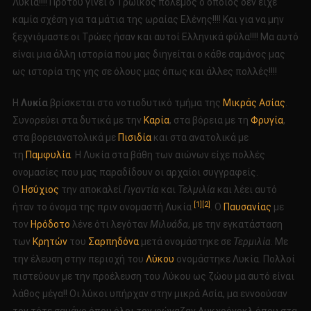
Λυκία!!!! Προτού γίνει ο Τρωικός πόλεμος ο οποίος δεν είχε
καμία σχέση για τα μάτια της ωραίας Ελένης!!!! Και για να μην
ξεχνιόμαστε οι Τρώες ήσαν και αυτοί Ελληνικά φύλα!!!! Μα αυτό
είναι μια άλλη ιστορία που μας διηγείται ο κάθε σαμάνος μας
ως ιστορία της γης σε όλους μας όπως και άλλες πολλές!!!!
Η
Λυκία
βρίσκεται στο νοτιοδυτικό τμήμα της
Μικράς Ασίας
.
Συνορεύει στα δυτικά με την
Καρία
, στα βόρεια με τη
Φρυγία
,
στα βορειανατολικά με
Πισιδία
και στα ανατολικά με
τη
Παμφυλία
. Η Λυκία στα βάθη των αιώνων είχε πολλές
ονομασίες που μας παραδίδουν οι αρχαίοι συγγραφείς.
Ο
Ησύχιος
την αποκαλεί
Γιγαντία
και
Τελμιλία
και λέει αυτό
[1]
[2]
ήταν το όνομα της πριν ονομαστή Λυκία
. Ο
Παυσανίας
με
τον
Ηρόδοτο
λένε ότι λεγόταν
Μιλυάδα
, με την εγκατάσταση
των
Κρητών
του
Σαρπηδόνα
μετά ονομάστηκε σε
Τερμιλία
. Με
την έλευση στην περιοχή του
Λύκου
ονομάστηκε Λυκία. Πολλοί
πιστεύουν με την προέλευση του Λύκου ως ζώου μα αυτό είναι
λάθος μέγα!! Οι λύκοι υπήρχαν στην μικρά Ασία, μα εννοούσαν