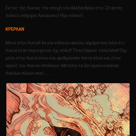
Εκτός της Λυκίας την εποχή του Αλέξανδρου στις 23 αυτές
πόλεις υπήρχαν Λυκάωνες!;! Και πόσοι!;!
ΚΡΕΡΛΑΝ
Μόνο στην Λυκία!! Αν και κάποιοι ακούω σήμερα που λένε ότι
Λυκία ήταν περιοχη και όχι πόλη!! Τόσα ξέρουν τόσα λένε!! Όχι
μόνο στην Λυκία όπου και αριθμούσαν πέντε όπου και ήταν
ιερείς του Λύκιου Απόλλων. Μετέπειτα δεν έμενε κανένας
Λυκάων πλέων εκεί……….