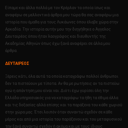
Είπαμε και άλλα πολλά με τον Κρέρλαν τα οποία ίσως και
αναφέρω σε μελλοντικά άρθρα μου τώρα θα σας αναφέρω μια
ιστορία που έμαθα για τους Λυκάωνες όπου έλαβε χώρα στην
Αρκαδία. Την ιστορία αυτήν μου την διηγήθηκε ο Άγγελος
Δευταιρέος όπου ήταν λαογράφος και διευθυντής της
Ακαδημίας Αθηνών όπως έχω ξανά αναφέρει σε άλλα μου
άρθρα.
ΔΕΥΤΑΙΡΕΟΣ
Ξέρεις κάτι, όλα αυτά τα οποία καταγράφω πολλοί άνθρωποι
δεν τα πιστεύουν με τίποτα. Αν θα με ρωτήσεις αν τα πιστεύω
εγώ η απάντηση μου είναι ναι. Διότι έχω γυρίσει όλη την
Ελλάδα υπηρεσιακός για να καταγράφω τα ήθη τα έθιμα άλλα
και τις δοξασίες αλλά επίσης και τα παράξενα του κάθε χωριού
στην χώρα μας. Έτσι λοιπόν όταν συναντώ σχεδόν σε κάθε
μέρος και από μια ιστορία του παράξενου και του μεταφυσικού
την ξανά συναντώ σχεδόν ή ακόμα και με τους ίδιους