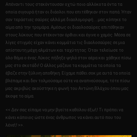
Απέναντι τους στεκόντουσαν οχτώ ποιο αλλόκοτα όντα τα
οποία σιγουρά ήταν οι διάολοι που επιτέθηκαν στον παπά. Ήταν
σαν τεράστιες σαύρες αλλά με διαολομορφή ….μας κόπηκε το
αίμα από την τρομάρα. Αμέσως οι διαολοσαύρες επιτέθηκαν
στους λύκους που στέκονταν όρθιοι και έγινε ο χαμός. Μέσα σε
λίγες στιγμές είχαν κάνει κομμάτια τις διαολοσαύρες σε μια
απίστευτη μάχη αλμάτων και ταχύτητας. Όταν τελείωσε το
όλο θέμα ο ένας Λύκος πήδηξε ψηλά στον αέρα και χάθηκε πίσω
μας στο σκοτάδι! Ο άλλος μάζευε τα κομμάτια τα οποία τα
έβαζε στην ξύλινη αποθήκη. Είχαμε πάθει σοκ με αυτά τα οποία
βλέπαμε και δεν τολμούσαμε ούτε να αναπνεύσουμε, τότε πίσω
μας ακριβώς ακούστηκε η φωνή του Αντώνη Βλάχου όπου μας
έκοψε το αίμα.
<< Δεν σας είπαμε να μην βγείτε καθόλου έξω!;! Τι πρέπει να
κάνει κάποιος ώστε ένας άνθρωπος να κάνει αυτό που του
λένε!;! >>.