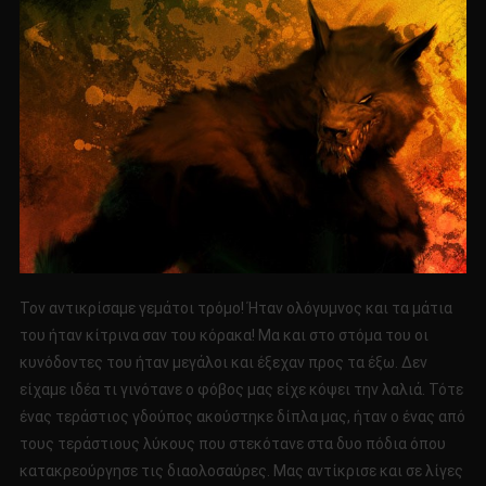
Τον αντικρίσαμε γεμάτοι τρόμο! Ήταν ολόγυμνος και τα μάτια
του ήταν κίτρινα σαν του κόρακα! Μα και στο στόμα του οι
κυνόδοντες του ήταν μεγάλοι και έξεχαν προς τα έξω. Δεν
είχαμε ιδέα τι γινότανε ο φόβος μας είχε κόψει την λαλιά. Τότε
ένας τεράστιος γδούπος ακούστηκε δίπλα μας, ήταν ο ένας από
τους τεράστιους λύκους που στεκότανε στα δυο πόδια όπου
κατακρεούργησε τις διαολοσαύρες. Μας αντίκρισε και σε λίγες