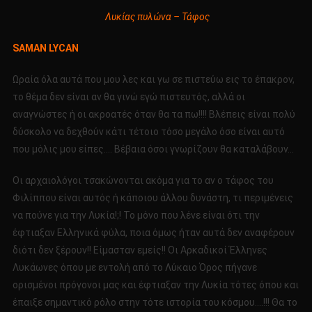
Λυκίας πυλώνα – Τάφος
SAMAN LYCAN
Ωραία όλα αυτά που μου λες και γω σε πιστεύω εις το έπακρον,
το θέμα δεν είναι αν θα γινώ εγώ πιστευτός, αλλά οι
αναγνώστες ή οι ακροατές όταν θα τα πω!!!! Βλέπεις είναι πολύ
δύσκολο να δεχθούν κάτι τέτοιο τόσο μεγάλο όσο είναι αυτό
που μόλις μου είπες…. Βέβαια όσοι γνωρίζουν θα καταλάβουν…
Οι αρχαιολόγοι τσακώνονται ακόμα για το αν ο τάφος του
Φιλίππου είναι αυτός ή κάποιου άλλου δυνάστη, τι περιμένεις
να πούνε για την Λυκία!;! Το μόνο που λένε είναι ότι την
έφτιαξαν Ελληνικά φύλα, ποια όμως ήταν αυτά δεν αναφέρουν
διότι δεν ξέρουν!! Είμασταν εμείς!! Οι Αρκαδικοί Έλληνες
Λυκάωνες όπου με εντολή από το Λύκαιο Όρος πήγανε
ορισμένοι πρόγονοι μας και έφτιαξαν την Λυκία τότες όπου και
έπαιξε σημαντικό ρόλο στην τότε ιστορία του κόσμου….!!! Θα το