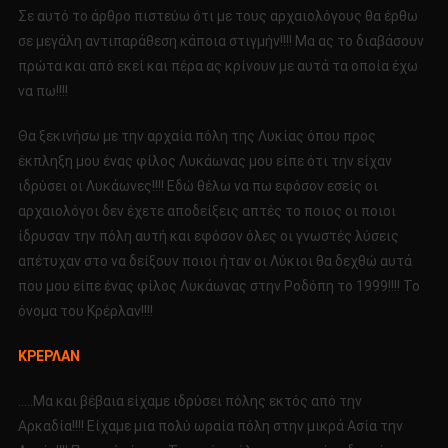
Σε αυτό το άρθρο πιστεύω ότι με τους αρχαιολόγους θα έρθω
σε μεγάλη αντιπαράθεση κάποια στιγμήν!!!! Μα ας το διαβάσουν
πρώτα και από εκεί και πέρα ας κρίνουν με αυτά τα οποία έχω
να πω!!!!
Θα ξεκινήσω με την αρχαία πόλη της Λυκίας όπου προς
έκπληξη μου ένας φίλος Λυκάωνας μου είπε ότι την είχαν
ιδρύσει οι Λυκάωνες!!!! Εδώ θέλω να πω εφόσον εσείς οι
αρχαιολόγοι δεν έχετε αποδείξεις απτές το ποιος οι ποιοι
ίδρυσαν την πόλη αυτή και εφόσον όλες οι γνωστές λύσεις
απέτυχαν στο να δείξουν ποιοι ήταν οι Λύκιοι θα δεχθώ αυτά
που μου είπε ένας φίλος Λυκάωνας στην Ροδόπη το 1999!!!! Το
όνομα του Κρέρλαν!!!!
ΚΡΕΡΛΑΝ
…..Μα και βέβαια είχαμε ιδρύσει πόλης εκτός από την
Αρκαδία!!!! Είχαμε μια πολύ ωραία πόλη στην μικρά Ασία την