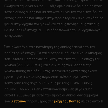
τον τότε σαμάνο όπου όλοι τον φώναζαν Λυκχρόνρκλ όπου στα
Ελληνικά σημαίνει Λύκος…… ψάξε όμως εσύ να δεις ποιος ήταν
τότε ο Λύκος αυτός και θα εκπλαγείς!! Μα την πόλη την ίδρυσε
αυτός ο οποίος και υπήρξε στην προϊστορία!! Α!!! και αν κάποιος
ψάξει στην αρχαία πόλη αλλά και στους περίφημους τάφους
θα βρει πολλά στοιχεία ….. μα πάρα πολλά όπου οι αρχαιολόγοι
τα αγνοούν!!
Όπως λοιπόν είπα η κατοίκηση της Λυκίας ξεκινά από την
προϊστορική εποχή!! Τα παλαιότερα ευρήματα είναι ο οικισμός
του Kataras-Semahoyuk που ανάγετε στην πρώιμη εποχή του
χαλκού (2700-2300 π.Χ.) και ο οικισμός του Bagbazi της
χαλκολιθικής περιόδου. Στις μεσογειακές ακτές της έχουν
βρεθεί ίχνη μυκηναϊκής παρουσίας. Κάποιοι ερευνητές
ταυτίζουν τους αρχαίου Λύκιους με τους Lukka – Lukki (
Λούκκα – Λούκκι ) των χετταιϊκών κειμένων, μέγα λάθος
αυτό!!!! Σύμφωνα με αυτά τα κείμενα οι Λύκιοι σαν σύμμαχοι
των
Χετταίων
πήραν μέρος στη
μάχη του Καντές
σωστό αυτό!!!!