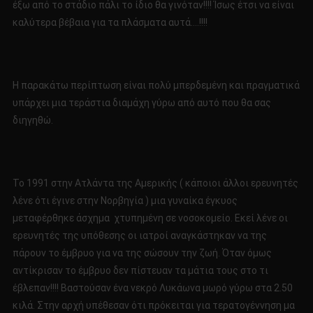
έξω από το στάδιο πάλι το ίδιο θα γινόταν!!!! Ίσως έτσι να είναι
καλύτερα βέβαια για τα πλάσματα αυτά….!!!!
Η παρακάτω περίπτωση είναι πολύ μπερδεμένη και πραγματικά
υπάρχει μια τεράστια διαμάχη γύρω από αυτό που θα σας
διηγηθώ.
Το 1991 στην Ατλάντα της Αμερικής ( κάποιοι άλλοι ερευνητές
λένε ότι έγινε στην Νορβηγία ) μια γυναίκα έγκυος
μεταφέρθηκε άσχημα χτυπημένη σε νοσοκομείο. Εκεί λένε οι
ερευνητές της υπόθεσης οι ιατροί αναγκάστηκαν να της
πάρουν το έμβρυο για να της σώσουν την ζωή. Όταν όμως
αντίκρισαν το έμβρυο δεν πίστευαν τα μάτια τους στο τι
έβλεπαν!!!! Βαστούσαν ένα νεκρό Λυκάωνα μωρό γύρω στα 2.50
κιλά. Στην αρχή υπέθεσαν ότι πρόκειται για τερατογέννηση μα