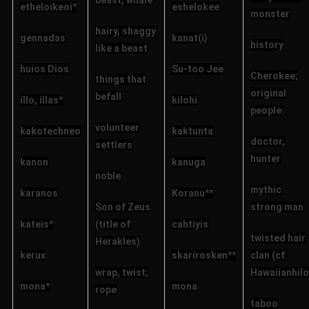
etheloikeoi*
eshelokee
monster
hairy, shaggy
gennadas
kanat(i)
history
like a beast
huios Dios
Su-too Jee
Cherokee;
things that
original
befall
illo, illas*
kilohi
people
volunteer
kakotechneo
kaktunta
doctor,
settlers
hunter
kanon
kanuga
noble
mythic
karanos
Koranu**
Son of Zeus
strong man
kateis*
(title of
cahtiyis
twisted hair
Herakles)
kerux
skarirosken**
clan (cf.
wrap, twist;
Hawaiianhilo
mona*
mona
rope
taboo