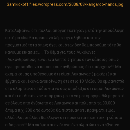
3amkickoff.files.wordpress.com/2008/08/kangaroo-hands.jpg
Καταλαβαίνω ότι πολλοί απογοητεύτηκαν μετά την αποκάλυψη
αυτή μα εδώ θα πρέπει να λέμε την αλήθεια και την
πραγματικότητα όπως έχει και όταν δεν θα μπορούμε τότε θα
κάνουμε εικασίες…… Το θέμα για τους Λυκάωνες
=Λυκανθρώπους είναι ένα λεπτό ζήτημα όταν κάποιος όπως
εγώ προσπαθεί να πείσει τους ανθρώπους ότι υπάρχουν!!!! Μα
ακόμα και ας υποθέσουμε ότι είμαι Λυκάωνας ( μακάρι ) και
έβγαινα και έκανα ανακοίνωση ότι στις 10 Μαΐου θα εμφανιστώ
στο ολυμπιακό στάδιο για να σας αποδείξω ότι είμαι Λυκάωνας
και ότι οι Λυκάωνες υπάρχουν με το να μεταμορφωθώ μπροστά
σε όλους από άνθρωπο σε Λυκάωνα και πάλι από τα 30.000
άτομα π.χ. 300 από αυτούς θα πίστευαν ότι πράγματι είμαι
αλλά όλοι οι άλλοι θα έλεγαν ότι πρόκειται περί τρικ ή κάποιο
είδος εφέ!!!! Μα ακόμα και αν έκανα ένα άλμα ώστε να έβγαινα