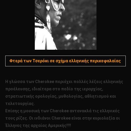
Φτερά των Τσερόκι σε σχήμα ελληνικής περικεφαλαίας
Η γλώσσα των Cherokee περιέχει πολλές λέξεις ελληνικής
προέλευσης, ιδιαίτερα στο πεδίο της ιεραρχίας,
στρατιωτικής ορολογίας, μυθολογίας, αθλητισμού και
τελετουργίας.
Επίσης η μουσική των Cherokee αντανακλά τις ελληνικές
τους ρίζες. Οι ινδιάνοι Cherokee είναι στην κυριολεξία οι
Έλληνες της αρχαίας Αμερικής!!!!