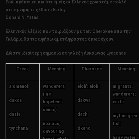
Εδώ πρέπει να πω ότι εμείς οι Έλληνες χρωστάμε πολλά
στην μνήμη της Gloria Farley
Donald N. Yates
Ελληνικές λέξεις που ταιριάζουν με των Cherokee από την
Γκλάρια θα τις αφήσω αμετάφραστες όπως έχουν:
Δώστε ιδιαίτερη σημασία στην λέξη Λυκάωνας
Lycaonas
Greek
Meaning
Cherokee
Meaning
alomenoi
wanderers
eloh’; elohi
migrants,
(in a
wanderers;
dakos
dakwa
hopeless
earth
sense)
dasis
dachi
mythic great
noxious,
fish
tynchana
tikano
devouring
hairy water
beast, whale