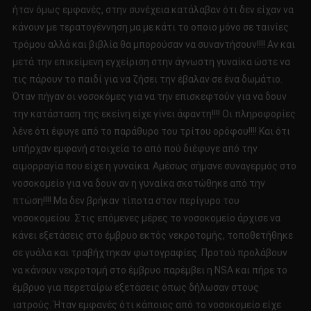
ήταν όμως εμφανές, στην συνέχεια κατάλαβαν ότι δεν είχαν να
κάνουν με τερατογέννηση μα με κάτι το οποιο μόνο σε ταινίες
τρόμου αλλά και βιβλία θα μπορούσαν να συναντήσουν!!!! Αν και
μετά την επικείμενη εγχείριση στην άγνωστη γυναίκα ώστε να
τις πάρουν το παιδί για να ζήσει την έβαλαν σε ένα δωμάτιο.
Όταν πήγαν οι νοσοκόμες για να την επισκεφτούν για να δουν
την κατάσταση της εκείνη είχε γίνει άφαντη!!!! Οι πληροφορίες
λένε ότι έφυγε από το παράθυρο του τρίτου ορόφου!!!! Και ότι
υπήρχαν εμφανή στοιχεία το από πού διέφυγε από την
αιμορραγία που είχε η γυναίκα. Αμέσως σήμανε συναγερμός στο
νοσοκομείο για να δουν αν η γυναίκα σκοτώθηκε από την
πτώση!!!! Μα δεν βρήκαν τίποτα στον περίγυρο του
νοσοκομείου. Στις επόμενες μέρες το νοσοκομείο άρχισε να
κάνει εξετάσεις στο έμβρυο εκτός νεκροτομής, τοποθετήθηκε
σε γυάλα και τραβήχτηκαν φωτογραφίες. Προτού προλάβουν
να κάνουν νεκροτομή στο έμβρυο παρέμβει η NSA και πήρε το
έμβρυο για περεταίρω εξετάσεις όπως δήλωσαν στους
ιατρούς. Ήταν εμφανές ότι κάποιος από το νοσοκομείο είχε