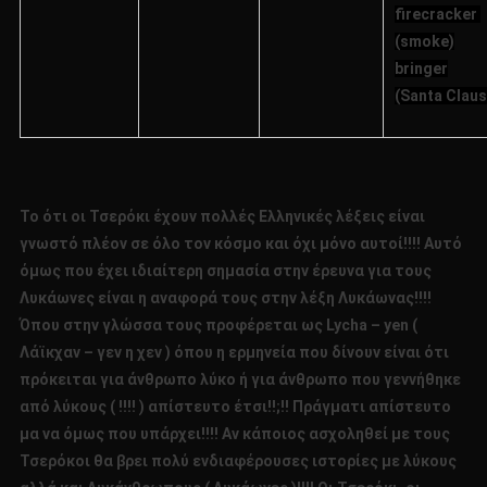
firecracker
(smoke)
bringer
(Santa Claus
To
ότι οι Τσερόκι έχουν πολλές Ελληνικές λέξεις είναι
γνωστό πλέον σε όλο τον κόσμο και όχι μόνο αυτοί!!!! Αυτό
όμως που έχει ιδιαίτερη σημασία στην έρευνα για τους
Λυκάωνες είναι η αναφορά τους στην λέξη Λυκάωνας!!!!
Όπου στην γλώσσα τους προφέρεται ως
Lycha
–
yen
(
Λάϊκχαν – γεν η χεν ) όπου η ερμηνεία που δίνουν είναι ότι
πρόκειται για άνθρωπο λύκο ή για άνθρωπο που γεννήθηκε
από λύκους ( !!!! ) απίστευτο έτσι!!;!! Πράγματι απίστευτο
μα να όμως που υπάρχει!!!! Αν κάποιος ασχοληθεί με τους
Τσερόκοι θα βρει πολύ ενδιαφέρουσες ιστορίες με λύκους