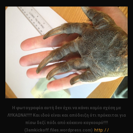
Η φωτογραφία αυτή δεν έχει να κάνει καμία σχέση με
ΛΥΚΑΩΝΑ!!!!! Και ιδού είναι και απόδειξη ότι πρόκειται για
πίσω δεξί πόδι από κόκκινο καγκουρό!!!!
(3amkickoff.files.wordpress.com)
http: / /