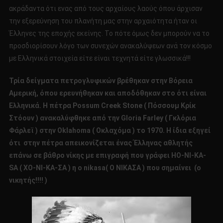
ακράδαντα ότι ενας από τους αρχαίους λαούς όπου άρχισαν
την εξερεύνηση του πλανήτη μας στην αρχαιότητα ήταν οι
Έλληνες της εποχής εκείνης. Το πότε όμως δεν μπορούν να το
προσδιορίσουν λόγο των συνεχών ανακαλύψεων ανά τον κόσμο
με Ελληνικά στοιχεία είτε είναι τεχνητά είτε γλωσσικά!!!
Τρία δείγματα πετρογλυφικών βρέθηκαν στην Βόρεια
Αμερική, όπου ερευνήθηκαν και αποδόθηκαν στο ότι είναι
Ελληνικά. Η πέτρα Possum Creek Stone ( Πόσσουμ Κρίκ
Στόουν ) ανακαλύφθηκε από την Gloria Farley ( Γκλόρια
Φάρλεϊ ) στην Oklahoma ( Οκλαχόμα ) το 1970. Η ίδια εξηγεί
ότι στην πέτρα απεικονίζεται ένας Έλληνας αθλητής
επάνω σε βάθρο νίκης με επιγραφή που γράφει HO-NI-KA-
SA ( ΧΟ-ΝΙ-ΚΑ-ΣΑ ) η o nikasa( Ο ΝΙΚΑΣΑ ) που σημαίνει (ο
νικητής!!!! )