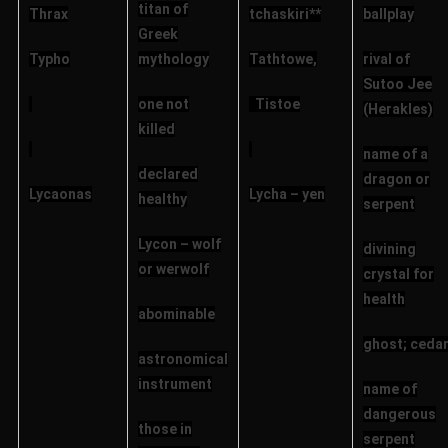
titan of
Thrax
tchaskiri**
ballplay
Greek
Typho
mythology
Tathtowe,
rival of
Sutoo Jee
one not
Tistoe
(Herakles)
killed
name of a
declared
dragon or
Lycaonas
Lycha – yen
healthy
serpent
Lycon – wolf
divining
or werwolf
crystal for
health
abominable
ghost; ceda
astronomical
instrument
name of
dangerous
those in
serpent