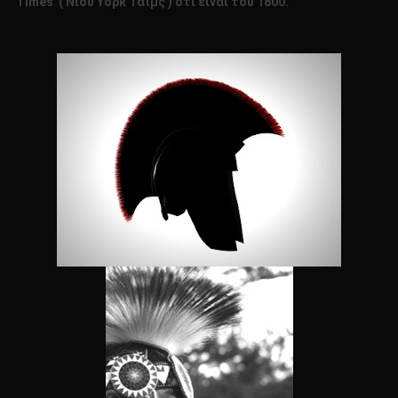
Times ( Νιου Υορκ Τάϊμς ) ότι είναι του 1800.