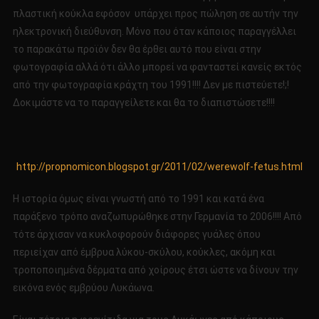
πλαστική κούκλα εφόσον υπάρχει προς πώληση σε αυτήν την
ηλεκτρονική διεύθυνση. Μόνο που όταν κάποιος παραγγέλλει
το παρακάτω προϊόν δεν θα έρθει αυτό που είναι στην
φωτογραφία αλλά ότι άλλο μπορεί να φανταστεί κανείς εκτός
από την φωτογραφία κράχτη του 1991!!!! Δεν με πιστεύετε!;!
Δοκιμάστε να το παραγγείλετε και θα το διαπιστώσετε!!!!
http://propnomicon.blogspot.gr/2011/02/werewolf-fetus.html
Η ιστορία όμως είναι γνωστή από το 1991 και κατά ένα
παράξενο τρόπο αναζωπυρώθηκε στην Γερμανία το 2006!!!! Από
τότε άρχισαν να κυκλοφορούν διάφορες γυάλες όπου
περιείχαν από έμβρυα λύκου-σκύλου, κούκλες, ακόμη και
τροποποιημένα δέρματα από χοίρους έτσι ώστε να δίνουν την
εικόνα ενός εμβρύου Λυκάωνα.