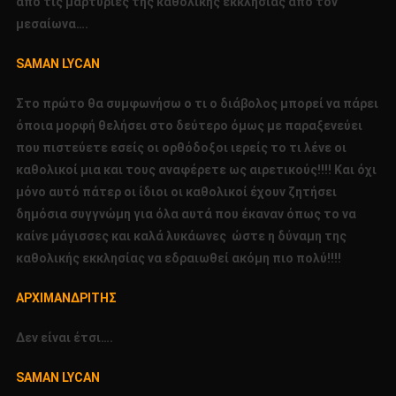
από τις μαρτυρίες της καθολικής εκκλησίας από τον
μεσαίωνα….
SAMAN
LYCAN
Στο πρώτο θα συμφωνήσω ο τι ο διάβολος μπορεί να πάρει
όποια μορφή θελήσει στο δεύτερο όμως με παραξενεύει
που πιστεύετε εσείς οι ορθόδοξοι ιερείς το τι λένε οι
καθολικοί μια και τους αναφέρετε ως αιρετικούς!!!! Και όχι
μόνο αυτό πάτερ οι ίδιοι οι καθολικοί έχουν ζητήσει
δημόσια συγγνώμη για όλα αυτά που έκαναν όπως το να
καίνε μάγισσες και καλά λυκάωνες ώστε η δύναμη της
καθολικής εκκλησίας να εδραιωθεί ακόμη πιο πολύ!!!!
ΑΡΧΙΜΑΝΔΡΙΤΗΣ
Δεν είναι έτσι….
SAMAN
LYCAN