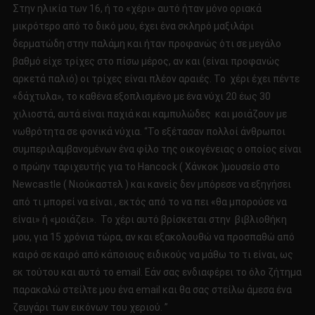
Στην ηλικία των 16, ή το «χέρι» αυτό ήταν μόνο οριακά
μικρότερο από το δικό μου, έχει ένα σκληρό μαξιλάρι
δερματώδη στην παλάμη και ήταν προφανώς ότι σε μεγάλο
βαθμό είχε τρίχες στο πίσω μέρος, αν και (είναι προφανώς
αρκετά παλιό) οι τρίχες είναι πλέον αραιές. Το χέρι έχει πέντε
«δάχτυλα», το καθένα εξοπλισμένο με ένα νύχι 20 έως 30
χιλιοστά, αυτά είναι παχιά και καμπυλώδες και μοιάζουν με
νωθρότητα σε φονικά νύχια. “Το εξέτασαν πολλοί άνθρωποι
συμπεριλαμβανομένων ένα φίλο της οικογένειας ο οποίος είναι
ο πρώην ταριχευτής για το Hancock ( Χάνκοκ )μουσείο στο
Newcastle ( Νιούκαστελ ) και κανείς δεν μπόρεσε να εξηγήσει
από τι μπορεί να είναι , εκτός από το να πει «θα μπορούσε να
είναι» ή «μοιάζει». Το χέρι αυτό βρίσκεται στην βιβλιοθήκη
μου, για 15 χρόνια τώρα, αν και εξακολουθώ να προσπαθώ από
καιρό σε καιρό από κάποιους ειδικούς να μάθω το τι είναι, ως
εκ τούτου και αυτό το email. Εάν σας ενδιαφέρει το όλο ζήτημα
παρακαλώ στείλτε μου ένα email και θα σας στείλω άμεσα ένα
ζευγάρι των εικόνων του χεριού. ”