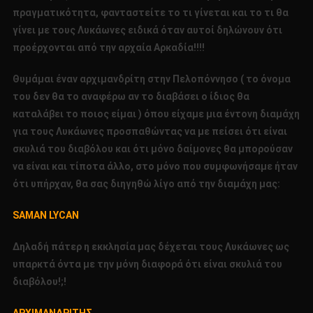
πραγματικότητα, φανταστείτε το τι γίνεται και το τι θα
γίνει με τους Λυκάωνες ειδικά όταν αυτοί δηλώνουν ότι
προέρχονται από την αρχαία Αρκαδία!!!!
Θυμάμαι έναν αρχιμανδρίτη στην Πελοπόννησο ( το όνομα
του δεν θα το αναφέρω αν το διαβάσει ο ίδιος θα
καταλάβει το ποιος είμαι ) όπου είχαμε μια έντονη διαμάχη
για τους Λυκάωνες προσπαθώντας να με πείσει ότι είναι
σκυλιά του διαβόλου και ότι μόνο δαίμονες θα μπορούσαν
να είναι και τίποτα άλλο, στο μόνο που συμφωνήσαμε ήταν
ότι υπήρχαν, θα σας διηγηθώ λίγο από την διαμάχη μας:
SAMAN
LYCAN
Δηλαδή πάτερ η εκκλησία μας δέχεται τους Λυκάωνες ως
υπαρκτά όντα με την μόνη διαφορά ότι είναι σκυλιά του
διαβόλου!;!
ΑΡΧΙΜΑΝΔΡΙΤΗΣ