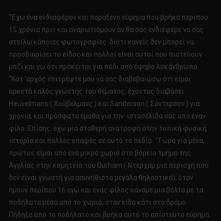
“Έχω ένα ενδιαφέρον και παράξενο εύρημα που βρήκα περίπου
15 χρόνια πριν και αναρωτιόμουν αν θα σας ενδιέφερε να σας
στείλω κάποιες φωτογραφίες διότι κανείς δεν μπορεί να
προσδιορίσει το είδος και πολλοί είναι αυτοί που πιστεύουν
μαζί και γω ότι πρόκειται για πόδι από έφηβο λυκάνθρωπο.
“Κατ ‘αρχάς επιτρέψτε μου να σας διαβεβαιώσω ότι είμαι
αρκετά καλός γνώστης του θέματος, έχοντας διαβάσει
Heuvelmans ( Χούβελμανς ) και Sanderson ( Σάντερσον ) για
χρόνια, και πρόσφατα έμαθα για την ιστοσελίδα σας από έναν
φίλο. Επίσης, έχω μια σταθερή ανατροφή στην τοπική φυσική
ιστορία και πολλές επαφές σε αυτό το πεδίο. “Τώρα για μένα,
πρώτον, είμαι από ένα μικρό χωριό στο βόρειο τμήμα της
Αγγλίας στην κομητεία του Durham ( Ντέρχαμ μια περιοχή που
δεν είναι γνωστή για ασυνήθιστα μεγάλα θηλαστικά), όταν
ήμουν περίπου 16 εγώ και ένας φίλος κάναμε μια βόλτα με τα
ποδήλατα μέσα από το χωριό, όταν είδα κάτι στο δρόμο.
Πήδηξα από το ποδήλατο και βρήκα αυτό το απίστευτο εύρημα.