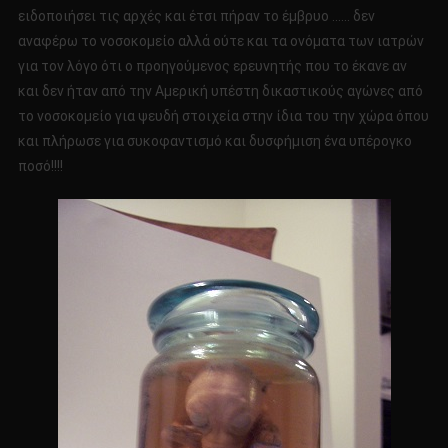
ειδοποιήσει τις αρχές και έτσι πήραν το έμβρυο …… δεν
αναφέρω το νοσοκομείο αλλά ούτε και τα ονόματα των ιατρών
για τον λόγο ότι ο προηγούμενος ερευνητής που το έκανε αν
και δεν ήταν από την Αμερική υπέστη δικαστικούς αγώνες από
το νοσοκομείο για ψευδή στοιχεία στην ίδια του την χώρα όπου
και πλήρωσε για συκοφαντισμό και δυσφήμιση ένα υπέρογκο
ποσό!!!!