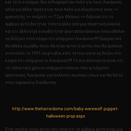
και τότε ο κόσμος δεν ενδιαφερόταν πολύ για τους Λυκάωνες
αλλά για άλλα τέρατα και ποιο πολύ για εξωγήινους ενας <<
ερευνητής >> ονόματι << Τζων Φλάους >> δήλωσε ότι το
έμβρυο αυτό δεν ήταν τίποτα άλλο από μια πλαστική κούκλα
και ότι άλλο είχε ειπωθεί ήταν φαντασία κάποιων όπου ήθελαν
να δείξουν στον κόσμο ότι υπάρχουν Λυκάωνες!!!! Πραγματικά
θα ήθελα να μάθω ποιοι θα ήταν αυτοί ή αυτός που θα έμπαινε
στον κόπο το 1991 να φτιάξει κάτι τέτοιο ώστε να δείξει στο
κόσμο ότι υπάρχουν οι Λυκάωνες!!!! Το πιο απίστευτο είναι ότι
τα τελευταία χρόνια υπάρχουν κάποιοι που φτιάχνουν
ψεύτικους Λυκάωνες για πολλούς σκοπούς όπως και θα δείτε
στην παρακάτω διεύθυνση.
http://www.thehorrordome.com/baby-werewolf-puppet-
halloween-prop.aspx
Έτσι πολλοί είναι αυτοί που λένε ότι το έμβρυο αυτό είναι μια