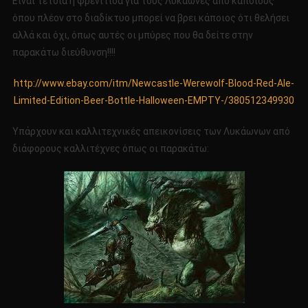
Είναι τέτοια η φρενίτιδα για τους Λυκάωνες από κάποιους
όπου πλέον στο διαδίκτυο μπορεί να βρει κάποιος ότι θελήσει
αλλά και όχι, όπως αυτές οι μπύρες που θα δείτε στην
παρακάτω διεύθυνση!!!!
http://www.ebay.com/itm/Newcastle-Werewolf-Blood-Red-Ale-
Limited-Edition-Beer-Bottle-Halloween-EMPTY-/380512349930
Υπάρχουν και καλλιτεχνικές απεικονίσεις των Λυκάωνων από
διάφορους καλλιτέχνες όπως οι παρακάτω: