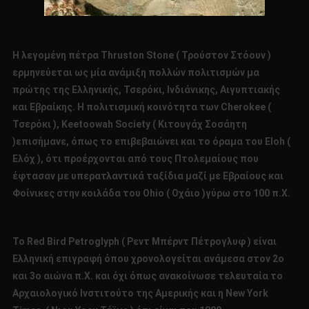
Η λεγομένη πέτρα Thruston Stone ( Τρούστον Στόουν )
ερμηνεύεται ως μία ανάμιξη πολλών πολιτισμών μα
πρώτης της Ελληνικής, Τσερόκι, Ινδιάνικης, Αιγυπτιακής
και Εβραίκης. Η πολιτισμική κοινότητα των Cherokee (
Τσερόκι ), Keetoowah Society ( Κιτουγάχ Σοσάητη
)επισήμανε, όπως το επιβεβαιώνει και το όραμα του Eloh (
Ελόχ ), ότι προέρχονται από τους Πτολεμαίους που
έφτασαν με υπερατλαντικά ταξίδια μαζί με Εβραίους και
Φοίνικες στην κοιλάδα του Ohio ( Οχάιο )γύρω στο 100 π.Χ.
Το Red Bird Petroglyph ( Ρεντ Μπέρντ Πέτρογλυφ ) είναι
Ελληνική επιγραφή όπου χρονολογείται ανάμεσα στον 2ο
και 3ο αιώνα π.Χ. και όχι όπως ανακοίνωσε τελευταία το
Αρχαιολογικό Ινστιτούτο της Αμερικής και η New York