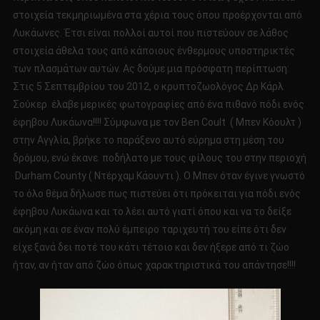
στοιχεία τεκμηριωμένα στα χέρια τους όπου προέρχονται από
Λυκάωνες. Έτσι είναι πολλοί αυτοί που πιστεύουν σε λάθος
στοιχεία άθελα τους από κάποιους ένθερμους υποστηρικτές
των πλασμάτων αυτών. Ας δούμε μια πρόσφατη περίπτωση:
Στις 5 Σεπτεμβρίου του 2012, ο κρυπτοζωολόγος Δρ Κάρλ
Σούκερ έλαβε μερικές φωτογραφίες από ένα πιθανό πόδι ενός
έφηβου Λυκάωνα!!!! Σύμφωνα με τον Ben Coult ( Μπεν Κόουλτ )
στην Αγγλία, βρήκε το παράξενο αυτό εύρημα στη μέση του
δρόμου, ενώ έκανε ποδήλατο με τους φίλους του στην περιοχή
Durham County ( Ντέρχαμ Κάουντι ). Ο Μπεν όταν έγινε γνωστό
το όλο θέμα δήλωσε πως πιστεύει ότι πρόκειται για πόδι ενός
έφηβου Λυκάωνα και το λέει αυτό γιατί όπου και να το δείξε
ακόμη και σε έναν πολύ έμπειρο ταριχευτή του είπε ότι δεν
είχε ξανά δει ποτέ του κάτι τέτοιο και δεν ήξερε από τι ζώο
ήταν, αν ήταν από ζώο όπως χαρακτηριστικά του απάντησε!!!!