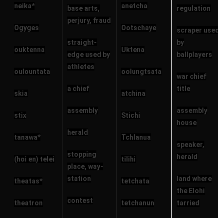
neika*
anetcha
base arts,
regulation
perjury, fraud
Ogyges
Ootschaye
scraper use
straight-
by
ouktenna
Uktena
edge used by
ballplayers
athletes
oulountata
oolungtsata
war chief
a chief
title
skia
atchina
assembly
assembly
stix
Stichi
house
herald
tanawa*
Tchlanua
speaker,
stopping
herald
(hoi en) telei
tilihi
place, way-
station
land where
theatas*
tetchata
the Elohi
contest
theatron
tetchanun
tarried