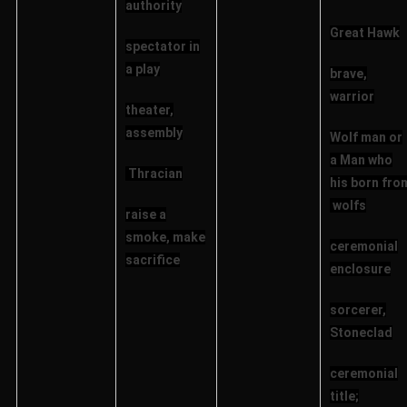
authority
Great Hawk
spectator in
a play
brave,
warrior
theater,
assembly
Wolf man or
a Man who
Thracian
his born fro
wolfs
raise a
smoke, make
ceremonial
sacrifice
enclosure
sorcerer,
Stoneclad
ceremonial
title;