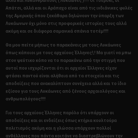
αλλά και Λυκάνθρωπους ( Λυκάωνες )!!!! Οι Τσερόκι, οι
Απάτσι, αλλά και οι Αράπαχο είναι από τις ινδιάνικες φυλές
της Αμερικής όπου ξεκάθαρα δηλώνουν την ύπαρξη των
Λυκάωνων όχι μόνο στις προφορικές ιστορίες τους αλλά
ακόμη και σε διάφορα σαμανικά σπάνια τοτέμ!!!!
Θα μου πείτε μήπως το παρακάνεις με τους Λυκάωνες
όπως κάποιοι με τους αρχαίους Έλληνες!;! Μα γιατί να μπω
στον ψεύτικο κόπο να το παρακάνω από την στιγμή που
αυτοί που ισχυρίζονται ότι οι αρχαίοι Έλληνες είχαν
φτάσει παντού είναι αλήθεια από τα στοιχεία και τις
αποδείξεις που ανακαλύπτουν συνέχεια αλλά και το ίδιο
εξίσου για τους Λυκάωνες από ξένους αρχαιολόγους και
ανθρωπολόγους!!!!
Για τους αρχαίους Έλληνες παρόλο ότι υπάρχουν οι
αποδείξεις και οι ενδείξεις όπως κτήρια κουλτούρα
πολιτισμός ακόμη και η γλώσσα υπάρχουν πολλοί
ανθέλληνες που πάντα κοιτάνε να διαστρεβλώνουν την