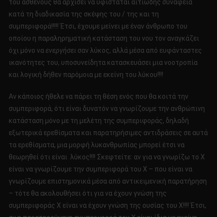
του ασθενούς θα αρχίσει να υφίσταται αιτιώδης συνάφεια
κατά τη διαδικασία της σκέψης του / της και τη
συμπεριφορά!!!!! Έτσι, έχουμε μείνει με έναν άνθρωπο του
οποίου η παραληρηματική κατάσταση του νου τον αναγκάζει
όχι μόνο να
ενεργήσει
σαν λύκος, αλλά μέσα από ευφάνταστες
ικανότητες του, υποσυνείδητα κατασκευάσει μια νοοτροπία
και λογική δήθεν παρόμοια με εκείνη του λύκου!!!!
Αν κάποιος ήθελε να πάρει τη θέση ενός που θα κοιτά την
συμπεριφορά, ότι είναι δυνατόν να γνωρίζουμε την ανθρώπινη
κατάσταση μόνο με τη μελέτη της συμπεριφοράς, δηλαδή
εξωτερικά ερεθίσματα και παρατηρήσιμες αντιδράσεις σε αυτά
τα ερεθίσματα, μια μορφή λυκανθρωπίας μπορεί έτσι να
θεωρηθεί ότι είναι λύκος!!!! Σκεφτείτε: αν για να γνωρίζω το Χ
είναι να γνωρίζουμε την συμπεριφορά του X – που είναι να
γνωρίζουμε επιστημονικά μέσα από αντικειμενική παρατήρηση
– τότε θα ακολουθήσει ότι για να έχουν γνώση της
συμπεριφοράς Χ είναι να έχουν γνώση της ουσίας του X!!!! Έτσι,