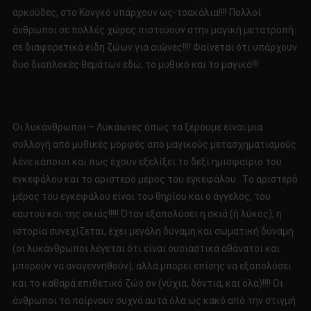
αρκούδες, στο Κονγκό υπάρχουν ως-τσακάλια!!!! Πολλοί
άνθρωποι σε πολλές χώρες πιστεύουν στην μαγική μετατροπή
σε διαφορετικά είδη ζώων για αιώνες!!!! Φαίνεται ότι υπάρχουν
δυο διαπλοκές θεμάτων εδώ, το μυθικό και το μαγικό!!!
Οι λυκάνθρωποι – Λυκάωνες όπως τα ξέρουμε είναι μια
συλλογή από μυθικές μορφές από μαγικούς μετασχηματισμούς
λένε κάποιοι και πως έχουν εξελίξει το δεξί ημισφαίριο του
εγκεφάλου και το αριστερό μέρος του εγκεφάλου . Το αριστερό
μέρος του εγκεφάλου είναι του θηρίου και ο άγγελος, του
εαυτού και της σκιάς!!!!! Όταν εξαπολύσει η σκιά (ή λύκος), η
ιστορία συνεχίζεται, έχει μεγάλη δύναμη και σωματική δύναμη
(οι λυκάνθρωποι λέγεται ότι είναι ουσιαστικά αθάνατοι και
μπορούν να αναγεννηθούν), αλλά μπορεί επίσης να εξαπολύσει
και το καθαρά επιθετικό ζώο ον (νύχια, δόντια, και όλα)!!!! Οι
άνθρωποι τα παίρνουν συχνά αυτά όλα ως κακό από την στιγμή