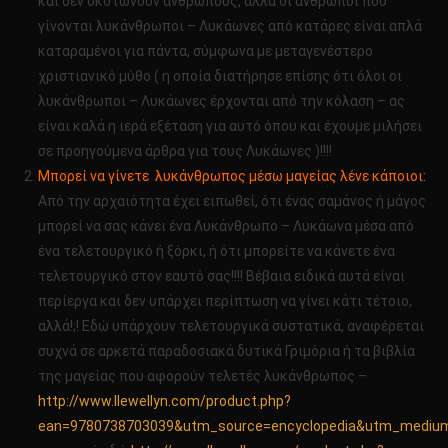
και δεν σκοτώνουν ανθρώπους, αλλά οι άνθρωποι που
γίνονται λυκάνθρωποι – Λυκάωνες από κατάρες είναι απλά
καταραμένοι για πάντα, σύμφωνα με μεταγενέστερο
χριστιανικό μύθο ( η οποία διατήρησε επίσης ότι όλοι οι
λυκάνθρωποι – Λυκάωνες έρχονται από την κόλαση – ας
είναι καλά η ιερά εξέταση για αυτό όπου και έχουμε μιλήσει
σε προηγούμενα άρθρα για τους Λυκάωνες )!!!!
Μπορεί να γίνετε λυκάνθρωπος μέσω μαγείας λένε κάποιοι:
Από την αρχαιότητα έχει ειπωθεί, ότι ένας σαμάνος ή μάγος
μπορεί να σας κάνει ένα Λυκάνθρωπο – Λυκάωνα μέσα από
ένα τελετουργικό ή ξόρκι, ή ότι μπορείτε να κάνετε ένα
τελετουργικό στον εαυτό σας!!!! Βέβαια ειδικά αυτά είναι
περίεργα και δεν υπάρχει περίπτωση να γίνει κάτι τέτοιο,
αλλά!;! Εδώ υπάρχουν τελετουργικά συστατικά, αναφέρεται
συχνά σε αρκετά παραδοσιακά δυτικά Γριμόρια ή τα βιβλία
της μαγείας που αφορούν τελετές λυκάνθρωπος –
http://www.llewellyn.com/product.php?
ean=9780738703039&utm_source=encyclopedia&utm_medium