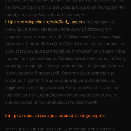
ένα σύνολο από παραληρητικές εμπειρίες και πεποιθήσεις που
δεν είναι από μόνη της μια συγκεκριμένη ψυχική διαταραχή!!!!! Ο
υπαρξιστής ψυχολόγος Καρλ Τζάσπερς –
https://en.wikipedia.org/wiki/Karl_Jaspers
περιγράφει τη
λυκανθρωπία ως «αποπροσωποποιημένη διαταραχή της
ακεραιότητας του εαυτού» (8-16
Allgemenie Psychopathologie
,
Άλγκεμινι Σαϊκοπαθόλοτζι 1913)!!!! Τα συμπτώματα μπορεί να
είναι είτε βραχύβια και σποραδικά, ή σταθερή και επίμονη!!!! Και
παρόλο που η λυκανθρωπία δεν θεωρείται συνήθως ως πάθηση
ψυχικής διαταραχής, δεν έχουν συμπτώματα σχιζοφρένεια και
συγκινησιακές διαταραχές!!!! Κατά τη διάρκεια αυτής της
εργασίας, η χρήση του όρου «Λυκανθρωπία» θα πρέπει να
ληφθούν στη δεύτερη έννοια δηλαδή, την κλινική έννοια, που
περιγράφει την ψυχοπαθολογική συμπτωματολογία, όχι το
μυθικό ορισμό, εκτός αν σημειώνεται δεόντως!!!!!
Επιτρέψτε μου να ξεκινήσω με αυτά τα επιχειρήματα:
(Α) Είναι γενετικά αδύνατο για έναν άνθρωπο να γίνει ένας