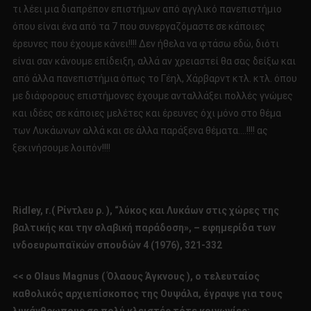
τι λέει μια διαπρέπον επιστήμων από αγγλικό πανεπιστήμιο
όπου είναι ένα από τα 7 που συνεργαζόμαστε σε κάποιες
έρευνες που έχουμε κάνει!!!! Δεν ήθελα να φτάσω εδώ, διότι
είναι σαν κάνουμε επίδειξη, αλλά αν χρειαστεί θα σας δείξω και
από άλλα πανεπιστήμια όπως το Γέηλ, Χάρβαρντ κτλ. κτλ. όπου
με διάφορους επιστήμονες έχουμε ανταλλάξει πολλές γνώμες
και ιδέες σε κάποιες μελέτες και έρευνες όχι μόνο στο θέμα
των Λυκάωνων αλλά και σε άλλα παράξενα θέματα….!!!! ας
ξεκινήσουμε λοιπόν!!!!
R
idley, r.( Ρίντλευ ρ. ), “λύκος και Λυκάων στις χώρες της
βαλτικής και την σλαβική παράδοση», – εφημερίδα των
ινδοευρωπαϊκών σπουδών 4 (1976), 321-332
<< ο Οlaus Μagnus ( Όλαους Άγκνους ), ο τελευταίος
καθολικός αρχιεπίσκοπος της Ουψάλα, έγραψε για τους