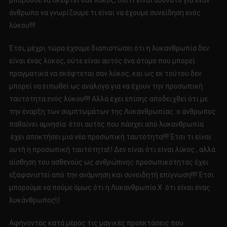
μπορούσε να σκεφτεί σαν λύκος, διότι είναι αδύνατο για έναν
άνθρωπο να γνωρίζουμε τι είναι να έχουμε συνείδηση ​​ενός
λύκου!!!!
Έτσι, μέχρι τώρα έχουμε διαπιστώσει ότι η λυκανθρωπία δεν
είναι ένας λύκος, ούτε είναι αυτός ένα άτομο που μπορεί
πραγματικά να σκέφτεται σαν λύκος, και ως εκ τούτου δεν
μπορεί να ειπωθεί ως ανάλογα για να έχουν την προσωπική
ταυτότητα ενός λύκου!!!! Αλλά έχει επίσης αποδειχθεί ότι με
την έναρξη των συμπτωμάτων της Λυκανθρωπίας ο άνθρωπος
παθαίνει αμνησία έτσι αυτός που πάσχει από λυκανθρωπία
έχει αποκτήσει μια νέα προσωπική ταυτότητα!!!! Έτσι τι είναι
αυτή η προσωπική ταυτότητα!;! Δεν είναι ότι είναι
λύκος
, αλλά
αίσθηση του ασθενούς ως
ανθρώπινης
προσωπικότητας έχει
εξαφανιστεί από την ανάμνηση και συνειδητή επίγνωση!!!! Έτσι
μπορούμε να πούμε όμως ότι η Λυκανθρωπία Χ ότι είναι ένας
λυκάνθρωπος!;!
Αφήνοντας κατά μέρος τις μαγικές προεκτάσεις που