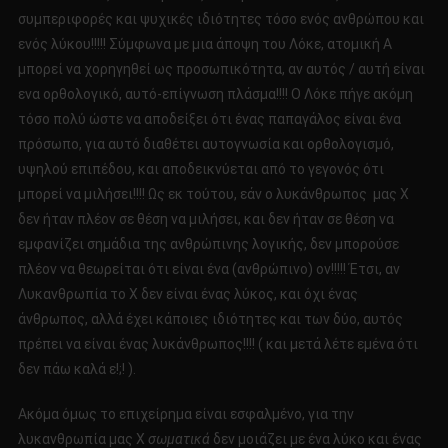
συμπεριφορές και ψυχικές ιδιότητες τόσο ενός ανθρώπου και
ενός λύκου!!!!! Σύμφωνα με μια άποψη του Λόκε, ατομική Α
μπορεί να χορηγηθεί ως προσωπικότητα, αν αυτός / αυτή είναι
ενα ορθολογικό, αυτό-επίγνωση πλάσμα!!!! Ο Λόκε πήγε ακόμη
τόσο πολύ ώστε να αποδείξει ότι ένας παπαγάλος είναι ένα
πρόσωπο, για αυτό διαθέτει αυτογνωσία και ορθολογισμό,
υψηλού επιπέδου, και αποδεικνύεται από το γεγονός ότι
μπορεί να μιλήσει!!!! Ως εκ τούτου, εάν ο λυκάνθρωπος μας Χ
δεν ήταν πλέον σε θέση να μιλήσει, και δεν ήταν σε θέση να
εμφανίζει σημάδια της ανθρώπινης λογικής, δεν μπορούσε
πλέον να θεωρείται ότι είναι ένα (ανθρώπινο) ον!!!!! Έτσι, αν
Λυκανθρωπία το Χ δεν είναι ένας λύκος, και όχι ένας
άνθρωπος, αλλά έχει κάποιες ιδιότητες και των δύο, αυτός
πρέπει να είναι ένας λυκάνθρωπος!!!! ( και μετά λέτε εμένα ότι
δεν πάω καλά ε!;! ).
Ακόμα όμως το επιχείρημα είναι εσφαλμένο, για την
λυκανθρωπία μας X
σωματικά
δεν μοιάζει με ένα λύκο και ένας