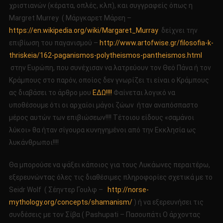
χριστιανών (κέρατα, οπλές, κλπ), και συγγραφείς όπως η
Margret Murrey ( Μάργκαρετ Μάρεη –
https://en.wikipedia.org/wiki/Margaret_Murray
δείχνει την
επιβίωση του παγανισμού –
http://www.artofwise.gr/filosofia-k-
thriskeia/162-paganismos-polytheismos-pantheismos.html
στην Ευρώπη, που συνέχισαν να λατρεύουν τον Θεό Πάνα ή τον
Κράμπους στο παρόν, οποίος δεν γνωρίζει τι είναι ο Κράμπους
ας διαβάσει το άρθρο μου
ΕΔΩ!!!!
Φαίνεται λογικό να
υποθέσουμε ότι οι αρχαίοι μάγοι ζώων ήταν αναπόσπαστο
μέρος αυτών των επιβιώσεων!!!! Τέτοιου είδους «σαμάνοι
λύκοι» θα ήταν σίγουρα κυνηγημένοι από την Εκκλησία ως
λυκάνθρωποι!!!!
Θα μπορούσε να ψάξει κάποιος για τους Λυκάωνες περαιτέρω,
εξερευνώντας όλες τις διαθέσιμες πληροφορίες σχετικά με το
Seidr Wolf ( Σέηντερ Γουλφ –
http://norse-
mythology.org/concepts/shamanism/
) ή να εξερευνήσει τις
συνδέσεις με τον Σίβα ( Pashupati – Πασουπάτι Ο άρχοντας