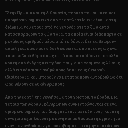
λυκάνθρωπους σε πολύ κλειστές τότε κοινωνίες:
“Στην Πρωσία και τη Λιθουανία, παρόλο που οι κάτοικοι
υποφέρουν σημαντικά από την απληστία των λύκων στη
διάρκεια του έτους από το γεγονός ότι τα ζώα αυτά
κατασπαράζουν τα ζώα τους, τα οποία είναι διάσπαρτα σε
μεγάλους αριθμούς μέσα από το δάσος, δεν τα θεωρούν
απειλή και όμως αυτό δεν θεωρείται από αυτούς ως ενα
τόσο σοβαρό θέμα όπως αυτά που μεταδίδονται σε άλλα
κράτη από άνδρες ότι πρόκειται για πεινασμένους λύκους
αλλά για κάποιους ανθρώπους όπου τους θεωρούν
ιδιαίτερους και μπορούν να μετατραπούν αυτοβούλως ότι
ώρα θέλουν σε λυκάνθρωπους.
Από την εορτή της γεννήσεως του χριστού, το βραδύ, μια
τέτοια πληθώρα λυκάνθρωπων συγκεντρώνονται σε ένα
ορισμένο σημείο, που διοργανώνουν μεταξύ τους, και στη
συνέχεια εξαπλώνουν με οργή και με θαυμαστή αγριότητα
εναντίον ανθρώπων για εκφοβισμό στο να μην σκοτώνουν