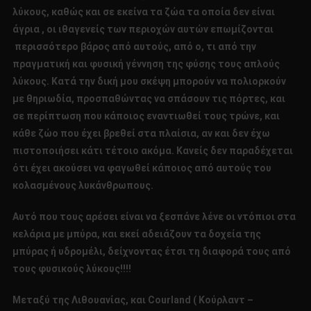
λύκους, καθώς και σε εκείνα τα ζώα τα οποία δεν είναι
άγρια , οι ιθαγενείς των περιοχών αυτών επωμίζονται
περισσότερο βάρος από αυτούς, από ο, τι από την
πραγματική και φυσική γέννηση της φύσης τους απλούς
λύκους. Κατά την δική μου σκέψη μπορούν να πολιορκούν
με θηριωδία, προσπαθώντας να σπάσουν τις πόρτες, και
σε περίπτωση που κάποιος εναντιωθεί τους τρώνε, και
κάθε ζώο που έχει βρεθεί στα πλαίσια, αν και δεν έχω
πιστοποιήσει κάτι τέτοιο ακόμα. Κανείς δεν παραδέχεται
ότι έχει ακούσει να φαγωθεί κάποιος από αυτούς του
κολασμένους λυκάνθρωπους.
Αυτό που τους αρέσει είναι να ξεσπάνε λένε οι ντόπιοι στα
κελάρια με μπύρα, και εκεί αδειάζουν τα δοχεία της
μπύρας ή υδρομέλι, δείχνοντας έτσι τη διαφορά τους από
τους φυσικούς λύκους!!!!
Μεταξύ της Λιθουανίας, και
C
ourland ( Κούρλαντ –