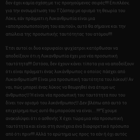
δεν έχει καμία σχέση με τις προηγούμενες σειρές!!!! Επιπλέον,
για την ενσωμάτωση του Τζάσπερ με ορισμό τη θεωρία του
Λόκε, εάν πράγματι η Λυκανθρωπία είναι μια
«αποπροσωποποίηση του εαυτού», αυτό θα σήμαινε και την
απώλεια της προσωπικής ταυτότητας του ατόμου!!!!
Έτσι αυτοί οι δυο κορυφαίοι ψυχίατροι κατόρθωσαν να
αποδείξουν ότι η Λυκανθρωπία έχει μια νέα προσωπική
ταυτότητα!!!! Ωστόσο, δεν έχουν κάνει τίποτα για να αποδείξουν
ότι είναι πράγματι ένας λυκάνθρωπος ο οποίος πάσχει από
Λυκανθρωπία!!!! Είναι μια προσωπική ταυτότητα του
λύκου
!;! Αν
ναι, πώς μπορεί ένας λύκος να θεωρηθεί ένα άτομο ως
άνθρωπος!;! Ή είναι νέα προσωπική του ταυτότητα που του
δίνει τον ορισμό του
λυκάνθρωπος
!;! Δεν βλέπω από αυτό το
επιχείρημα πως
αυτό
θα μπορούσε να είναι…..!!!!”Έχουμε
ανακαλύψει ότι ο ασθενής Χ έχει τώρα μια νέα προσωπική
ταυτότητα και είναι στη συνέχεια ένα διαφορετικό πρόσωπο
από ότι πριν!!!! Αλλά το ερώτημα ως προς το εάν ή όχι αυτός