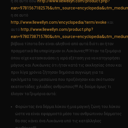
η σε αυτό εδώ
http://www.llewellyn.com/product.php?
ean=9781567182576&utm_source=encyclopedia&utm_medium
η σε αυτό
http://www.llewellyn.com/encyclopedia/term/evoke
και
αυτό
http://www.llewellyn.com/product.php?
ean=9780738715780&utm_source=encyclopedia&utm_medium
βέβαια τίποτα δεν είναι αληθινό από αυτά διότι αν ήταν
πραγματικά θα υπερίσχυαν οι Λυκάωνες!!!! Ήταν τα Γριμόρια
όπου είχε κατασκευάσει η ιερά εξέταση για να κατηγορήσει
μάγους και Λυκάωνες ότι ήταν κατά τις εκκλησίας όπου και
πριν λίγα χρόνια ζήτησαν δημόσια συγνώμη για τα
εγκλήματα του μεσαίωνα που προξένησαν και σκότωσαν
εκατοντάδες χιλιάδες ανθρώπους!!!! Ας δούμε όμως τι
έλεγαν τα Γριμόρια αυτά :
Φορώντας ένα δέρμα λύκου ή μια μαγική ζώνη του λύκου
ώστε να είναι εφαρμοστό μέσο του ανθρώπινου δέρματος
θα σας κάνει ένα Λυκάωνα υπό τις κατάλληλες