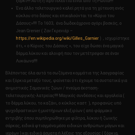
ξόρκι!!!! Αυτή η ιεροτελεστία είναι από τη Ρωσία!!!!
Ένα άλλο τελετουργικό καλεί ρητά για τη χύτευση ενός
κύκλου στο δάσος και επικαλούνται το «Κύριο του
Δάσους»!!!! Το 1603, ένα δωδεκάχρονο αγόρι βοσκός, ο
Jean Grenier ( Zαν Γκρενιέρ –
https://en.wikipedia.org/wiki/Gilles_Garnier
) , ισχυρίστηκε
ότι, « ο Κύριος του Δάσους », του είχε δώσει ένα μαγικό
δέρμα λύκου και αλοιφή που τον μετέτρεψαν σε έναν
Λυκάωνα!!!!
Βλέποντας όλα αυτά τα σωζόμενα κομμάτια της λαογραφίας
και ξόρκια μεταξύ τους, φαίνεται ότι έχουμε τα συστατικά για
ανιμιστικές Σαμανικές ζώων / πνεύμα έκσταση-
τελετουργικής-λατρείας!!!! Μαγικές συνδέσεις και εργαλεία (
το δέρμα λύκου, το καζάνι, ο κύκλος καστ ), προφανώς υπό
ψυχοδραστικών ή μυστήριων ελιξιρίων ( από φάρμακο
εντριβής όπου συμπληρώθηκε με φίλτρα, λύκου ή ζωικής
σάρκας, ειδικά φτιαγμένα μέσο ειδικών ανθρώπων μάγων και
ιερέων ) και ειδικά άσματα ή λέξεις της εξουσίας ( ξόρκια,