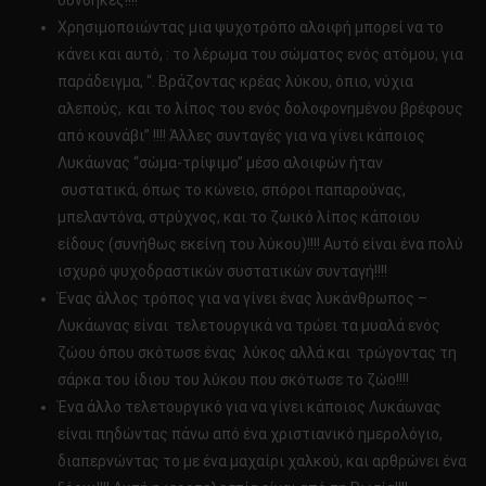
συνθήκες!!!!
Χρησιμοποιώντας μια ψυχοτρόπο αλοιφή μπορεί να το
κάνει και αυτό, : το λέρωμα του σώματος ενός ατόμου, για
παράδειγμα, “. Βράζοντας κρέας λύκου, όπιο, νύχια
αλεπούς, και το λίπος του ενός δολοφονημένου βρέφους
από κουνάβι” !!!! Άλλες συνταγές για να γίνει κάποιος
Λυκάωνας “σώμα-τρίψιμο” μέσο αλοιφών ήταν
συστατικά, όπως το κώνειο, σπόροι παπαρούνας,
μπελαντόνα, στρύχνος, και το ζωικό λίπος κάποιου
είδους (συνήθως εκείνη του λύκου)!!!! Αυτό είναι ένα πολύ
ισχυρό ψυχοδραστικών συστατικών συνταγή!!!!
Ένας άλλος τρόπος για να γίνει ένας λυκάνθρωπος –
Λυκάωνας είναι τελετουργικά να τρώει τα μυαλά ενός
ζώου όπου σκότωσε ένας λύκος αλλά και τρώγοντας τη
σάρκα του ίδιου του λύκου που σκότωσε το ζώο!!!!
Ένα άλλο τελετουργικό για να γίνει κάποιος Λυκάωνας
είναι πηδώντας πάνω από ένα χριστιανικό ημερολόγιο,
διαπερνώντας το με ένα μαχαίρι χαλκού, και αρθρώνει ένα