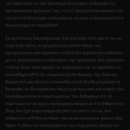
του Λόκε είναι ότι εάν ένα άτομο δεν μπορεί να θυμηθεί τις
προηγούμενες εμπειρίες του, τότε η τρέχουσα προσωπική του
ταυτότητα δεν μπορεί ενδεχομένως να είναι η προσωπικότητα
που κατείχε στο παρελθόν!!!
Σε περίπτωση Λυκανθρωπίας που πιστεύει στον εαυτό του να
είναι ένας λύκος, οι ψυχολογικές καταστάσεις των
προηγούμενων από πρόσωπο-στάδια δεν συμπίπτουν καθόλου
με τις ψυχολογικές καταστάσεις της τρέχουσας από πρόσωπο-
στάδια, ιδίως όσον αφορά τις αναμνήσεις και το παρελθόν ως
συναισθήματα!!!! Έτσι, σύμφωνα με νέα θεωρία -του Λόκε ως
θεωρητικό μας πλαίσιο η Λυκανθρωπία Χ δεν θα μπορούσε να
θεωρηθεί το ίδιο πρόσωπο όπως ήταν πριν από την έναρξη των
λυκανθρωπιστικών συμπτωμάτων του, δεδομένου ότι τα
συμπτώματα του έχουν προχωρήσει ακόμη και στο βαθμό που ο
ίδιος δεν έχει καμία ανάμνηση από τον εαυτό του ως ένα
ανθρώπινο ον!!!! Μια εντελώς νέα σειρά προσώπου-φάσεις έχει
πάρει τη θέση του προηγουμένως ως υπάρχουσες σειρές και