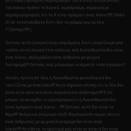
αν η παρατηρούμενη συμπεριφορά του Χ είναι ίδια με εκείνη
του λύκου, πρέπει το λογικά συμπέρασμα, σύμφωνα με
συμπεριφορισμού, ότι το Χ είναι πράγματι ένας λύκος!!!!! ( Καλό
ε!;! αν το καταλάβατε διότι δεν τα γράφω εγώ αυτά ο
Τζάσπερς!!!!! )
Ωστόσο, αυτή η λογική είναι εσφαλμένη, διότι γνωρίζουμε από
«απλή» κοινή λογική όταν κάποιος από λυκανθρωπία δεν είναι
ένας λύκος, αλλά μάλλον ένας άνθρωπο με ψυχική
διαταραχή!!!! Ωστόσο, πώς μπορούμε να είμαστε τόσο σίγουροι!;!
Λοιπόν, πρώτα απ ‘όλα, η Λυκανθρωπία φυσιολογικά δεν
ταυτίζεται με έναν λύκο!!!! Αυτό σημαίνει επίσης ότι οι δύο δεν
είναι ούτε γενετικά ούτε νευρολογικά ισοδύναμοι!!!! Έτσι,
μπορεί να συναχθεί το συμπέρασμα ότι η Λυκανθρωπία δεν
είναι πράγματι ένας λύκος…..!!!!! Ωστόσο, αυτό δεν είναι το
θέμα!!!! Ακόμα και ένα μικρό παιδί θα μπορούσε να μας πει ότι
ένας άνθρωπος με ψυχική διαταραχή δεν είναι ένας
λύκος!!!!! Αντίθετα, το ερώτημά μας είναι αν είναι ή δεν είναι