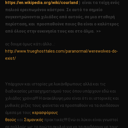
https://en.wikipedia.org/wiki/courland
) είναι τα τείχη ενός
παλιού ερειπωμένου κάστρου. Σε αυτό το σημείο
συγκεντρώνονται χιλιάδες από αυτούς, σε μια σταθερή
περίσταση, και προσπαθούνε ποιος θα είναι ο καλύτερος
από όλους στην ευκινησία τους και στο άλμα. >>
ας δουμε όμως κάτι άλλο…:
http://www.trueghosttales.com/paranormal/werewolves-do-
exist/
Υπάρχουν και ιστορίες με λυκάνθρωπους αλλά και τις
διαδικασίες μετασχηματισμού τους όπου υπάρχουν εδώ και
χιλιάδες χρόνια!!!! Η ανακάλυψη μου είναι ότι οι ιστορικές και
μυθικές ρίζες τους φαίνεται να προσπαθούν να τα συνδέσουν
άμεσα με τους
κερασφόρους
θεούς
και
Σαμανικές
πρακτικές!!!! Ενώ οι λύκοι είναι γνωστοί
σε πολλούς ως τα πρώτα σκυλιά για να τα συνδέσουν με τους