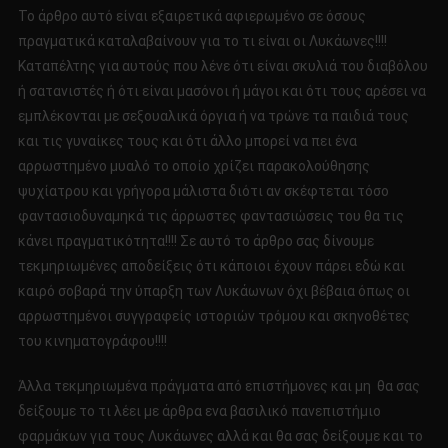
Το άρθρο αυτό είναι εξαιρετικά αφιερωμένο σε όσους
πραγματικά καταλαβαίνουν για το τι είναι οι Λυκάωνες!!!!
Καταπέλτης για αυτούς που λένε ότι είναι σκυλιά του διαβόλου
ή σατανιστές ή ότι είναι μασόνοι ή μάγοι και ότι τους αρέσει να
εμπλέκονται με σεξουαλικά όργια ή να τρώνε τα παιδιά τους
και τις γυναίκες τους και ότι άλλο μπορεί να πει ένα
αρρωστημένο μυαλό το οποίο χρίζει παρακολούθησης
ψυχίατρου και γρήγορα μάλιστα διότι αν σκέφτεται τόσο
φαντασιοδυναμηκά τις άρρωστες φαντασιώσεις του θα τις
κάνει πραγματικότητα!!!! Σε αυτό το άρθρο σας δίνουμε
τεκμηριωμένες αποδείξεις ότι κάποιοι έχουν πάρει εδώ και
καιρό σοβαρά την ύπαρξη των Λυκάωνων όχι βέβαια όπως οι
αρρωστημένοι συγγραφείς ιστοριών τρόμου και σκηνοθέτες
του κινηματογράφου!!!!
Άλλα τεκμηριωμένα πράγματα από επιστήμονες και μη θα σας
δείξουμε το τι λέει με άρθρα ενα βασιλικό πανεπιστήμιο
φαρμάκων για τους Λυκάωνες αλλά και θα σας δείξουμε και το