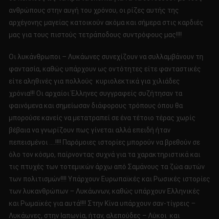
ανθρώπους στην αυγή του χρόνου, οι ρίζες αυτής της
αρχέγονης μαγείας κατοικούν ακόμα και σήμερα στις καρδιές
μας για τους πιστούς τετράποδους συντρόφους μας!!!!
Οι λυκάνθρωποι – Λυκάωνες συνεχίζουν να συλλαμβάνουν τη
φαντασία, καθώς υπάρχουν ως οντότητες είτε φανταστικές
είτε αληθινές για πολλούς κυριολεκτικά για χιλιάδες
χρόνια!!! Οι αρχαίοι Έλληνες συγγραφείς συζήτησαν τα
φαινόμενα και σημείωσαν διάφορους τρόπους όπου θα
μπορούσε κανείς να μετατραπεί σε ένα τέτοιο τέρας χωρίς
βέβαια να γνωρίζουν πως γίνεται αλλά επειδή ήταν
πεπεισμένοι ….!!!! Παρόμοιες ιστορίες μπορούν να βρεθούν σε
όλο τον κόσμο, παίρνοντας συχνά για τα χαρακτηριστικά και
τις πτυχές των τοτεμικών άρχω από Σαμάνους τα ζώα αυτών
των πολιτισμών!!!! Υπάρχουν Ευρωπαϊκές και Ρωσικές ιστορίες
των λυκανθρώπων – Λυκάωνων, καθώς υπάρχουν Ελληνικές
και Ρωμαϊκές για αυτά!!!! Στην Κίνα υπάρχουν σαν-τίγρεις –
Λυκάωνες, στην Ιαπωνία, ήταν, αλεπούδες – Λύκοι και