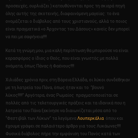
προσευχές, ουρλιάζει ) κατευθύνονται προς τη σκιερά πηγή
όλης αυτής της σκοτεινής, διαφαινόμενη μαγείας: το ένα
ονομάζεται ο διάβολος από τους χριστιανούς, αλλά το ποιος
είναι πραγματικά «ο Άρχοντας του Δάσους» κανείς δεν μπορεί
να πει με σαφήνεια!!!!
Κατά τη γνώμη μου, μια καλή περίπτωση θα μπορούσε να είναι
κερασφόρος ο ίδιος ο Θεός, που είναι γνωστός με πολλά
ονόματα, όπως Πάνας ή Φαένους!!!!
Χιλιάδες χρόνια πριν, στη Βόρεια Ελλάδα, οι λύκοι συνδέθηκαν
με τη λατρεία του Πάνα, όπως ήταν και το “βουνό
λύκος!!!!!” Αργότερα, ένας Ρωμαίος πραγματοποιείται σε
πολλές από τις τελετουργικές πράξεις και τα ιδανικά που η
λατρεία του Πάνα ξεκίνησε να διαιωνίζεται μέσα από το
“Φεστιβάλ των Λύκων” τα λεγόμενα
Λουπερκάλια
όπου και
έχουμε γράψει σε παλαιότερο άρθρο για τους Λυκάωνες!!!!
Φυσικά διάβολος πήρε την εμφάνιση του Πανός κατά των