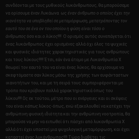
συνδέονται με τους μυθικούς λυκάνθρωπους, θα μπορούσαμε
να ορίσουμε έναν Λυκάωνα ως
έναν άνθρωπο ο οποίος έχει την
ικανότητα να υποβληθεί σε μεταμόρφωση, μετατρέποντας τον
εαυτό του σε ένα ον του οποίου η φύση είναι τόσο ο
άνθρωπος
όσο και
ο λύκος
!!!! Ο ορισμός αυτός συνεπάγεται ότι
ένας λυκάνθρωπος έχει ορισμένες αλλά όχι όλες τα ψυχικές
και φυσικές ιδιότητες χαρακτηριστικές για τους ανθρώπους
και τους λύκους!!!!! Έτσι, εάν ένα άτομο με Λυκανθρωπία Χ
θεωρεί τον εαυτό του να είναι ένας λύκος, θα αρχίσουμε να
σκεφτόμαστε σαν λύκος μέσω της χρήσης των ευφάνταστων
ικανοτήτων του, και με τη σειρά τους συμπεριφέρονται με
τρόπο που κρύβουν πολλά χαρακτηριστικά όπως του
λύκου!!!! Ως εκ τούτου, μέτρο που οι ενέργειες και οι σκέψεις
του είναι
κάπως
λύκος-όπως, ενώ εξακολουθεί να κατέχει την
ανθρώπινη φυσική ιδιότητα και την ανθρώπινη νοοτροπία, θα
μπορούσε να μην να ειπωθεί ότι πάσχει από λυκανθρωπία Χ
αλλά ότι έχει υποστεί μια ψυχολογική μεταμόρφωση, και έχει
καταστεί ένας λυκάνθρωπος!!!! Τώρα διαθέτει τις