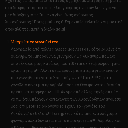
Έχοντας τα παραπάνω κατά νου, ας ρίξουμε μια γρήγορη ματιά
στα διάφορα κομμάτια της λαογραφίας ανά των λαών για να
μας διδάξει για το “πώς να γίνει ένας άνθρωπος
λυκάνθρωπος.” Ποιες μυθικές ή Σαμανικές τελετές και μυστικά
αποκαλύπτει αυτή η διαδικασία!:!
Μπορείτε να γεννηθεί ένα:
Λαογραφία από πολλές χώρες μας λέει ότι κάποιοι λένε ότι
οι άνθρωποι μπορούν να γεννηθούν ως λυκάνθρωποι, ως
αποτέλεσμα μιας κατάρας που τίθεται σε ένα βρέφος ή μια
έγκυο μητέρα!!!! Άλλοι αναφέρουν μια κατάρα για εκείνους
που γεννήθηκαν για τα Χριστούγεννα!!!! Γιατί!!;;!!! Ότι τα
γενέθλια είναι μια προσβολή προς το Θεό φαίνεται, έτσι θα
πρέπει να υποφέρουν…..!!!!! Ακόμα από άλλες πηγές απλώς
να πω ότι υπάρχουν καταγωγές των λυκανθρώπων ανάμεσά
μας, ότι μερικές οικογένειες έχουν το «γονίδιο του
Λυκάωνα” αν θέλετε!!!! Γεννημένος κάτω από ένα ολόγιομο
φεγγάρι, αλλά δεν είναι πάντα κακό φεγγάρι!!!! Ρωμύλος και
ο Ρέμος σώθηκαν από Λύκαινα, το αιώνιο πνεύμα φύλακας