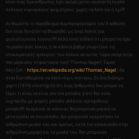
είναι ένας λυκάνθρωπος έχει ακόμη μείνει αναπάντητη από
πολλούς κορυφαίους ψυχιάτρους χωρίς να λένε ναι ή όχι!!!!
Αν θυμάστε το παράδειγμα συμπεριφορισμού του Χ ασθενής
δεν είναι δυνατόν να θεωρηθεί ως ένας λύκος για
φυσιολογικούς λόγους!!!!! Αλλά είναι πιθανό ότι μπορεί να έχει
το
μυαλό
ενός λύκου, ή σε κάποιο βαθμό γνωρίζουν τις
υποκειμενικές εμπειρίες των λύκων, αν αυτός τώρα σκέφτεται
σαν μέσα από τη φαντασία του!;! Thomas Nagel ( Τόμας
Νέητζελ –
https://en.wikipedia.org/wiki/Thomas_Nagel
) θα
ήταν διατεθειμένοι να πουν «όχι», πιστεύω. Σε ένα διάσημο
χαρτί (1974) υποστήριξε ότι ένας άνθρωπος δεν μπορεί να
ξέρει τι είναι να είναι σαν ένα ρόπαλο, γιατί δεν είναι
νυχτερίδα, με φορείς ρόπαλο αλλά και εγκεφάλους
ρόπαλο!!!! Ακόμα και αν κάποιος θα μπορούσε μαγικά να
μετατραπεί σε ένα ρόπαλο, δεν μπορούσε να κρατήσει το
ανθρώπινο μυαλό του, και ομοίως, κατά την επανείσοδο στην
ανθρώπινη μορφή και το μυαλό του, δεν μπορούσε,