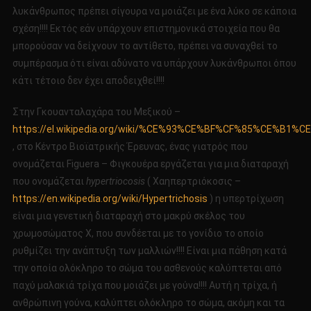
λυκάνθρωπος πρέπει σίγουρα να μοιάζει με ένα λύκο σε κάποια
σχέση!!!! Εκτός εάν υπάρχουν επιστημονικά στοιχεία που θα
μπορούσαν να δείχνουν το αντίθετο, πρέπει να συναχθεί το
συμπέρασμα ότι είναι αδύνατο να υπάρχουν λυκάνθρωποι όπου
κάτι τέτοιο δεν έχει αποδειχθεί!!!!
Στην Γκουανταλαχάρα του Μεξικού –
https://el.wikipedia.org/wiki/%CE%93%CE%BF%CF%85%C
, στο Κέντρο Βιοϊατρικής Έρευνας, ένας γιατρός που
ονομάζεται Figuera – Φιγκουέρα εργάζεται για μια διαταραχή
που ονομάζεται
hypertriocosis
( Χαηπερτριόκοσις –
https://en.wikipedia.org/wiki/Hypertrichosis
) η υπερτρίχωση
είναι μια γενετική διαταραχή στο μακρύ σκέλος του
χρωμοσώματος Χ, που συνδέεται με το γονίδιο το οποίο
ρυθμίζει την ανάπτυξη των μαλλιών!!!! Είναι μια πάθηση κατά
την οποία ολόκληρο το σώμα του ασθενούς καλύπτεται από
παχύ μαλακιά τρίχα που μοιάζει με γούνα!!!! Αυτή η τρίχα, ή
ανθρώπινη γούνα, καλύπτει ολόκληρο το σώμα, ακόμη και τα