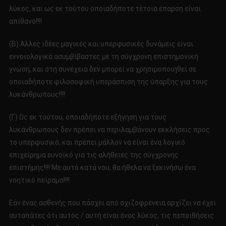
λύκος, και ως εκ τούτου οποιαδήποτε τέτοια έπαρση είναι
απίθανο!!!!
(Β) Άλλες ιδέες μαγικές και υπερφυσικές δυνάμεις είναι
εννοιολογικά ασυμβίβαστες με τη σύγχρονη επιστημονική
γνώση, και στη συνέχεια δεν μπορεί να χρησιμοποιηθεί σε
οποιαδήποτε φιλοσοφική υπεράσπιση της ύπαρξης για τους
λυκάνθρωπους!!!!
(Γ) Ως εκ τούτου, οποιαδήποτε εξήγηση για τους
λυκάνθρωπους δεν πρέπει να περιλαμβάνουν εκκλήσεις προς
το υπερφυσικό, και πρέπει μάλλον να είναι ένα λογικό
επιχείρημα ευνοϊκό για τις αλήθειες της σύγχρονης
επιστήμης!!!! Με αυτό κατά νου, θα ήθελα να ξεκινήσω ένα
νοητικό πείραμα!!!!
Εάν ένας ασθενής που πάσχει από σχιζοφρένεια αρχίζει να έχει
αυταπάτες ότι αυτός / αυτή είναι ένας λύκος, τις πεποιθήσεις