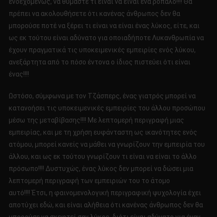
ενδεχομένως, να θυμάστε τι είναι να είναι ένα ρόπαλο!!!! Θα
πρέπει να ακολουθήσετε ότι κανένας άνθρωπος δεν θα
μπορούσε ποτέ να ξέρει τι είναι να είναι ένας λύκος, είτε, και
ως εκ τούτου είναι αδύνατο για οποιαδήποτε Λυκανθρωπία να
έχουν πραγματικά τις υποκειμενικές εμπειρίες ενός λύκου,
ανεξάρτητα από το πόσο έντονα ο ίδιος πιστεύει ότι είναι
ένας!!!!
Ωστόσο, σύμφωνα με τον Τζάσπερς, ένας γιατρός μπορεί να
κατανοήσει τις υποκειμενικές εμπειρίες του άλλου προσώπου
μέσω της μεταβίβασης!!!! Με λεπτομερή περιγραφή μιας
εμπειρίας, και με τη χρήση ευφάνταστη ως ικανότητες ενός
ατόμου, μπορεί κανείς να μάθει να γνωρίζουν την εμπειρία του
άλλου, και ως εκ τούτου γνωρίζουν τι είναι να είναι το άλλο
πρόσωπο!!!! Δυστυχώς, ένας λύκος δεν μπορεί να δώσει μια
λεπτομερή περιγραφή των εμπειριών του το άτομο
αυτό!!!! Έτσι, η φαινομενολογική περιγραφική ψυχολογία έχει
αποτύχει εδώ, και είναι αλήθεια ότι κανένας άνθρωπος δεν θα