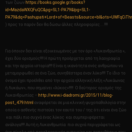
των ζώων
https://books.google.gr/books?
id=MazdaWXQFuQC&pg=SL1-PA79&lpg=SL1-
PA79&dq=Pashupati+Lord+of+Beasts&source=bl&ots=UWFqCiT
) προς το παρόν δεν θα δώσω άλλες πληροφορίες…..!!!!
Για όποιον δεν είναι εξοικειωμένος με τον όρο «Λυκανθρωπία »,
έχει δύο ορισμούς!!!! Η πρώτη προέρχεται από τη λαογραφία
και την αρχαία ιστορία!!!! Είναι η ικανότητα ενός ανθρώπου να
μεταμορφωθεί σε ένα ζώο, συνηθέστερα έναν λύκο!!!! Το ίδιο το
όνομα έχει προέλθει από την αρχαία ελληνική λέξη «Λυκάωνας
ή Λυκάων», που σημαίνει «λύκος»!!!!! Ο δεύτερος ορισμός της
Λυκανθρωπίας –
http://www.i-diadromi.gr/2015/11/blog-
post_479.html
αναφέρεται σε μια κλινική ψυχοπαθολογία στην
οποία ο ασθενής πιστεύει τον εαυτό του / της ότι είναι ένα ζώο
και πάλι πιο συχνά ένας λύκος και συμπεριφέρεται
ανάλογα!!!! Αυτή η Λυκανθρωπία πιο συχνά περιγράφεται ως