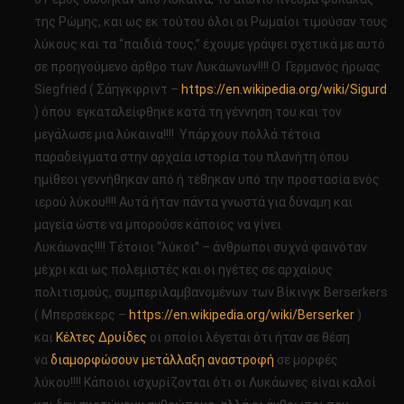
της Ρώμης, και ως εκ τούτου όλοι οι Ρωμαίοι τιμούσαν τους
λύκους και τα “παιδιά τους,” έχουμε γράψει σχετικά με αυτό
σε προηγούμενο άρθρο των Λυκάωνων!!!! Ο Γερμανός ήρωας
Siegfried ( Σάηγκφριντ –
https://en.wikipedia.org/wiki/Sigurd
) όπου εγκαταλείφθηκε κατά τη γέννηση του και τον
μεγάλωσε μια λύκαινα!!!! Υπάρχουν πολλά τέτοια
παραδείγματα στην αρχαία ιστορία του πλανήτη όπου
ημίθεοι γεννήθηκαν από ή τέθηκαν υπό την προστασία ενός
ιερού λύκου!!!! Αυτά ήταν πάντα γνωστά για δύναμη και
μαγεία ώστε να μπορούσε κάποιος να γίνει
Λυκάωνας!!!! Τέτοιοι “λύκοι” – άνθρωποι συχνά φαινόταν
μέχρι και ως πολεμιστές και οι ηγέτες σε αρχαίους
πολιτισμούς, συμπεριλαμβανομένων των Βίκινγκ Berserkers
( Μπερσέκερς –
https://en.wikipedia.org/wiki/Berserker
)
και
Κέλτες
Δρυίδες
οι οποίοι λέγεται ότι ήταν σε θέση
να
διαμορφώσουν μετάλλαξη αναστροφή
σε μορφές
λύκου!!!! Κάποιοι ισχυρίζονται ότι οι Λυκάωνες είναι καλοί