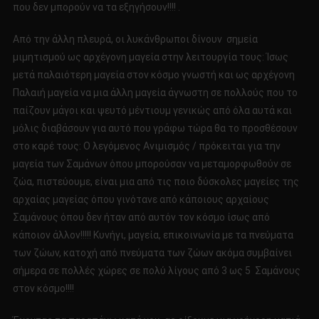
που δεν μπορούν να τα εξηγήσουν!!!! .
Από την άλλη πλευρά, οι λυκάνθρωποι δίνουν σημεία
μιμητισμού ως αρχέγονη μαγεία στην λειτουργία τους: Ίσως
μετά παλαιότερη μαγεία στον κόσμο γνωστή και ως αρχέγονη
Παλαιή μαγεία να μια άλλη μαγεία άγνωστη σε πολλούς που το
παίζουν μάγοι και ψευτό μέντιουμ γενικώς από όλα αυτά και
μόλις διαβάσουν για αυτό που γράφω τώρα θα το προσθέσουν
στο καρέ τους: Ο λεγόμενος Ανιμισμός / πρόκειται για την
μαγεία των Σαμάνων όπου μπορούσαν να μεταμορφωθούν σε
ζώα, πιστεύουμε, είναι μια από τις ποιο δύσκολες μαγείες της
αρχαίας μαγείας όπου γινότανε από κάποιους αρχαίους
Σαμάνους όπου δεν ήταν από αυτόν τον κόσμο ίσως από
κάποιον άλλον!!!!! Κυνήγι, μαγεία, επικοινωνία με τα πνεύματα
των ζώων, κατοχή από πνεύματα των ζώων ακόμα συμβαίνει
σήμερα σε πολλές χώρες σε πολύ λίγους από 3 ως 5 Σαμάνους
στον κόσμο!!!!