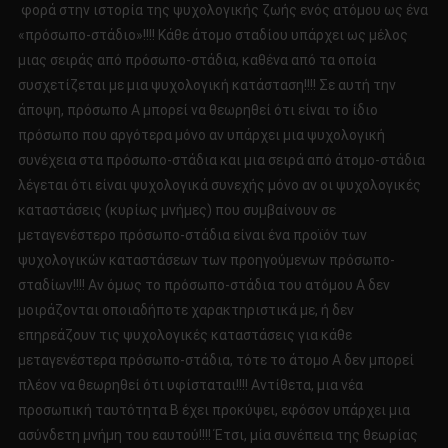
φορά στην ιστορία της ψυχολογικής ζωής ενός ατόμου ως ένα
«πρόσωπο-στάδιο»!!!! Κάθε άτομο σταδίου υπάρχει ως μέλος
μιας σειράς από πρόσωπο-στάδια, καθένα από τα οποία
συσχετίζεται με μια ψυχολογική κατάσταση!!!! Σε αυτή την
άποψη, πρόσωπο Α μπορεί να θεωρηθεί ότι είναι το ίδιο
πρόσωπο που αργότερα μόνο αν υπάρχει μια ψυχολογική
συνέχεια στα πρόσωπο-στάδια και μια σειρά από άτομο-στάδια
λέγεται ότι είναι ψυχολογικά συνεχής μόνο αν οι ψυχολογικές
καταστάσεις (κυρίως μνήμες) που συμβαίνουν σε
μεταγενέστερο πρόσωπο-στάδια είναι ένα προϊόν των
ψυχολογικών καταστάσεων των προηγούμενων πρόσωπο-
σταδίων!!!! Αν όμως το πρόσωπο-στάδια του ατόμου Α δεν
μοιράζονται οποιαδήποτε χαρακτηριστικά με, ή δεν
επηρεάζουν τις ψυχολογικές καταστάσεις για κάθε
μεταγενέστερα πρόσωπο-στάδια, τότε το άτομο Α δεν μπορεί
πλέον να θεωρηθεί ότι υφίσταται!!!! Αντίθετα, μια νέα
προσωπική ταυτότητα Β έχει προκύψει, εφόσον υπάρχει μια
ασύνδετη μνήμη του εαυτού!!!! Έτσι, μία συνέπεια της θεωρίας