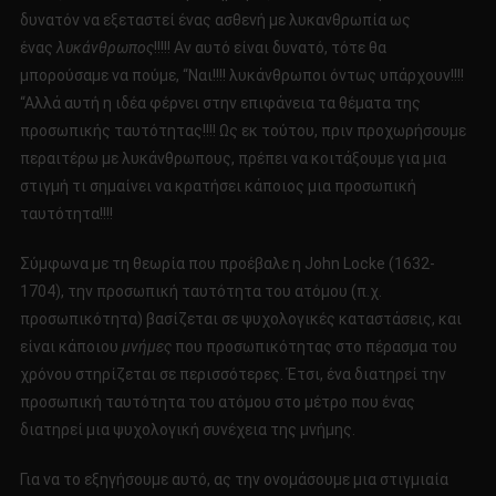
δυνατόν να εξεταστεί ένας ασθενή με λυκανθρωπία ως
ένας
λυκάνθρωπος
!!!!! Αν αυτό είναι δυνατό, τότε θα
μπορούσαμε να πούμε, “Ναι!!!! λυκάνθρωποι όντως υπάρχουν!!!!
“Αλλά αυτή η ιδέα φέρνει στην επιφάνεια τα θέματα της
προσωπικής ταυτότητας!!!! Ως εκ τούτου, πριν προχωρήσουμε
περαιτέρω με λυκάνθρωπους, πρέπει να κοιτάξουμε για μια
στιγμή τι σημαίνει να κρατήσει κάποιος μια προσωπική
ταυτότητα!!!!
Σύμφωνα με τη θεωρία που προέβαλε η John Locke (1632-
1704), την προσωπική ταυτότητα του ατόμου (π.χ.
προσωπικότητα) βασίζεται σε ψυχολογικές καταστάσεις, και
είναι κάποιου
μνήμες
που προσωπικότητας στο πέρασμα του
χρόνου στηρίζεται σε περισσότερες. Έτσι, ένα διατηρεί την
προσωπική ταυτότητα του ατόμου στο μέτρο που ένας
διατηρεί μια ψυχολογική συνέχεια της μνήμης.
Για να το εξηγήσουμε αυτό, ας την ονομάσουμε μια στιγμιαία