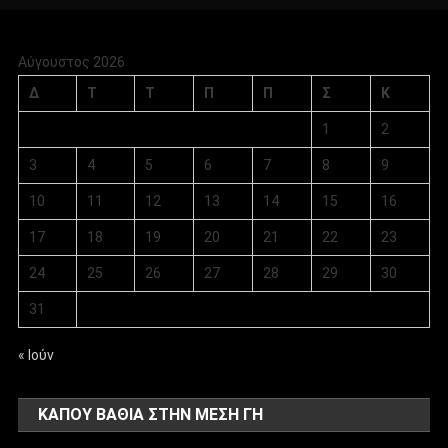
Αύγουστος 2026
Δ
Τ
Τ
Π
Π
Σ
Κ
1
2
3
4
5
6
7
8
9
10
11
12
13
14
15
16
17
18
19
20
21
22
23
24
25
26
27
28
29
30
31
« Ιούν
ΚΑΠΟΥ ΒΑΘΙΑ ΣΤΗΝ ΜΕΣΗ ΓΗ