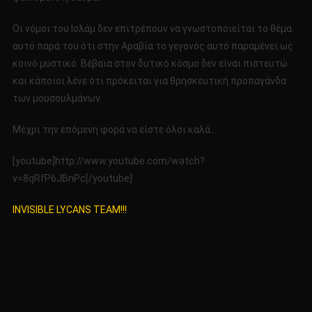
Οι νόμοι του Ισλάμ δεν επιτρέπουν να γνωστοποιείται το θέμα
αυτό παρά του ότι στην Αραβία το γεγονός αυτό παραμένει ως
κοινό μυστικό. Βέβαια στον δυτικό κόσμο δεν είναι πιστευτώ
και κάποιοι λένε ότι πρόκειται για θρησκευτική προπαγάνδα
των μουσουλμάνων.
Μέχρι την επόμενη φορά να είστε όλοι καλά…
[youtube]http://www.youtube.com/watch?
v=8qRfP6JBnPc[/youtube]
INVISIBLE LYCANS TEAM!!!