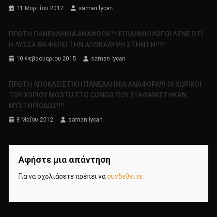
11 Μαρτίου 2012
saman lycan
ΠΡΩΤΗ ΠΑΝΕΛΛΗΝΙΑ ΑΝΑΦΟΡΑ!!!! ΕΠΙΔΗΜΙΟΛΟΓΟΙ ΛΕΝΕ ΟΤΙ
Η ΛΥΣΣΑ ΘΑ ΦΕΡΕΙ ΤΗΝ ΑΠΟΚΑΛΥΨΗ ΣΤΗΝ ΓΗ!!!!!
10 Φεβρουαρίου 2015
saman lycan
ΠΡΩΤΗ ΑΠΟΚΛΕΙΣΤΙΚΗ ΠΑΝΕΛΛΗΝΙΑ ΑΝΑΦΟΡΑ!!! ΟΙ ΧΩΡΙΚΟΙ
ΤΟΥ ΧΩΡΙΟΥ MOSTU ΣΤΟ CONGO ΠΟΥ ΕΞΑΦΑΝΙΣΤΗΚΑΝ
ΜΥΣΤΗΡΙΩΔΩΣ!!!!
8 Μαΐου 2012
saman lycan
Αφήστε μια απάντηση
Για να σχολιάσετε πρέπει να
συνδεθείτε
.