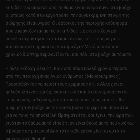
κηλίδες του αίματος από το θύμα είναι ακόμα πάνω στο βράχο
οι οποίες κατά περίεργο τρόπο, την συγκεκριμένη στιγμή της
αιώρησης είναι υγρές! Οι κάτοικοι της περιοχής κάθε φορά
που εμφανίζονται αυτές οι κηλίδες τις σκουπίζουν με
μεταξωτά μαντήλια και τα κρατάνε ως κάτι το ιερό γιατί
πιστεύουν ότι πρόκειται για αίμα άγιο! Μετά από κάποιο
χρονικό διάστημα εμφανίζονται και πάλι στο βράχο αυτόματα.
Η άλλη εκδοχή λέει ότι πριν από πάρα πολλά χρόνια πέρασε
από την περιοχή ένας Άγιος άνθρωπος ( Μουσουλμάνος ).
Προσπαθώντας να πείσει τους χωρικούς ότι ο Αλλάχ είναι
φιλεύσπλαχνος και όχι εκδικητικός και ότι δεν χρειάζονται
τους ιερούς πολέμους, για να τους πείσει τους είπε ότι θα
αιώρηση τον βράχο αυτόν και θα βάλει το χέρι του από κάτω
για να τους το αποδείξει! Πράγματι έτσι και έγινε, την ώρα που
γινόταν το θαύμα αυτό είπε ότι αν είναι θεϊκό αυτό που γινόταν
ο βράχος ας ματώσει! Από τότε κάθε χρόνο γίνεται αυτό το
φαινόμενο ή θαύμα!