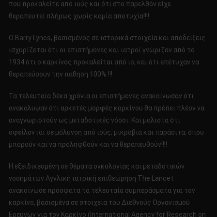
που προκαλείτε από ιούς και ότι στο παρελθόν είχε
θεραπευτεί πλήρως χωρίς καμία αποτυχία!!!!
Ο Barry Lynes, βασισμένος σε ιστορικά στοιχεία και αποδείξεις
ισχυρίζεται ότι οι επιστήμονες και ιατροί γνώριζαν από το
1934 ότι ο καρκίνος προκαλείται από ιο, και ότι επέτυχαν να
θεραπεύσουν την πάθηση 100% !!!
Τα τελευταία δέκα χρόνια οι επιστήμονες ανακοίνωσαν ότι
ανακάλυψαν ότι αρκετές μορφές καρκίνου θα πρέπει πλέον να
αναγνωριστούν ως μεταδοτικές νόσοι. Και μάλιστα ότι
οφείλονται σε μόλυνση από ιούς, μικρόβια και παράσιτα, όπου
μπορούν και να προληφθούν και να θεραπευθούν!!!!
Η εξειδικευμένη σε θέματα ογκολογίας και μεταδοτικών
νοσημάτων Αγγλική ιατρική επιθεώρηση The Lancet
ανακοίνωσε πρόσφατα τα τελευταία συμπεράσματα για τον
καρκίνο, βασισμένα σε στοιχεία του Διεθνούς Οργανισμού
Ερευνών για τον Καρκίνο (International Agency for Research on