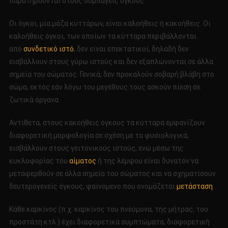
παρατηρούνται στους συμπαγείς όγκους.
Οι όγκοι, μία μάζα κυττάρων, είναι καλοήθεις ή κακοήθεις. Οι
καλοήθεις όγκοι, των οποίων τα κύτταρα περιβάλλονται
από
συνδετικό ιστό
, δεν είναι επεκτατικοί, δηλαδή δεν
εισβάλλουν στους γύρω ιστούς και δεν εξαπλώνονται σε άλλα
σημεία του σώματος. Γενικά, δεν προκαλούν σοβαρή βλάβη στο
σώμα, εκτός εάν λόγω του μεγέθους τους ασκούν πίεση σε
ζωτικά όργανα.
Αντίθετα, στους κακοήθεις όγκους τα κύτταρα εμφανίζουν
διαφορετική μορφολογία σε σχέση με τα φυσιολογικά,
εισβάλλουν στους γειτονικούς ιστούς, ενώ μέσω της
κυκλοφορίας του
αίματος
ή της λέμφου είναι δυνατόν να
μεταφερθούν σε άλλα σημεία του σώματος και να σχηματίσουν
δευτερογενείς όγκους, φαινόμενο που ονομάζεται
μετάσταση
.
Κάθε καρκίνος (π.χ. καρκίνος του πνεύμονα, της μήτρας, του
προστάτη κτλ.) έχει διαφορετικά συμπτώματα, διαφορετική