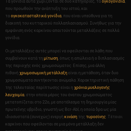
Τα γονίδια αυτά χωρίζονται σε δύο κατηγορίες, τα
ογκογονίδια
,
που προωθούν την ανάπτυξη του ιστού, και
τα
ογκοκατασταλτικά γονίδια
, που είναι υπεύθυνα για τη
διακοπή του κυτταρικού πολλαπλασιασμού. Συνήθως για την
εμφάνιση ενός καρκίνου απαιτούνται μεταλλάξεις σε πολλά
γονίδια.
Οι μεταλλάξεις αυτές μπορεί να οφείλονται σε λάθη που
συμβαίνουν κατά τη
μίτωση
, όπως η απώλεια ή ο διπλασιασμός
της περιοχής ενός χρωμοσώματος. Επίσης, μια άλλη
πιθανή
χρωμοσωμική μετάλλαξη
είναι η μετάθεση, όταν δυο
χρωμοσώματα συντήκονται ανώμαλα. Χαρακτηριστική πάθηση
της τελευταίας περίπτωσης είναι η
χρόνια μυελογενής
λευχαιμία
, στην οποία μέρος του ένατου χρωμοσώματος
μετατοπίζεται στο 22ο, με αποτέλεσμα τη δημιουργία μίας
πρωτεΐνης υβρίδιο, γνωστή ως Bcr-Abl, η οποία δρα ως μία
ιδιοσυστατά (συνεχώς) ενεργή
κινάση
της
τυροσίνης
. Τέτοιοι
καρκίνοι που οφείλονται σε μια μόνο μετάλλαξη δεν