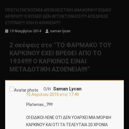
ΠΡΩΤΗ ΠΑΓΚΟΣΜΙΑ ΑΠΟΚΛΕΙΣΤΙΚΗ ΑΝΑΦΟΡΑ!!!! ΕΙΔΙΚΟ
ΑΡΘΡΟ!!!! Ο ΧΙΤΛΕΡ ΔΕΝ ΑΥΤΟΚΤΟΝΗΣΕ!!!!! ΑΠΕΔΡΑΣΕ
ΕΞΥΠΝΑ!!!! ΟΛΗ Η ΑΛΗΘΕΙΑ!!!!
19 Νοεμβρίου 2014
saman lycan
2 σκέψεις στο “
TΟ ΦΑΡΜΑΚΟ ΤΟΥ
ΚΑΡΚΙΝΟΥ ΕΧΕΙ ΒΡΕΘΕΙ ΑΠΟ ΤΟ
1934!!!!! Ο ΚΑΡΚΙΝΟΣ ΕΙΝΑΙ
ΜΕΤΑΔΟΤΙΚΗ ΑΣΘΕΝΕΙΑ!!!!
”
Saman Lycan
Ο/Η
15 Απριλίου 2015 στις 17:49
Platwnas_7!!!!!
ΟΙ ΕΙΔΙΚΟΙ ΛΕΝΕ ΟΤΙ ΔΕΝ ΥΟΑΡΧΕΙ ΜΙΑ ΜΟΡΦΗ
ΚΑΡΚΙΝΟΥ ΚΑΙ ΟΤΙ ΤΑ ΤΕΛΕΥΤΑΙΑ 20 ΧΡΟΝΙΑ