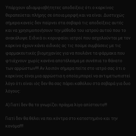
Υπάρχουν αδιαμφισβήτητες αποδείξεις ότι ο καρκίνος
θεραπεύεται πλήρης σε όποια μορφή και να είναι. Δυστυχώς
σήμερα κανείς δεν παίρνει στα σοβαρά τις αποδείξεις αυτές
και να χρησιμοποιήσουν την μέθοδο του ιατρού αυτού που το
ανακάλυψε. Ειδικά οι κορυφαίοι ιατροί που ασχολούνται με τον
καρκίνο έχουν κάνει ειδικές ας τις πούμε συμβάσεις με τις
φαρμακευτικές βιομηχανίες για να πουλάνε τα φάρμακα που
φτιάχνουν χωρίς κανένα αποτέλεσμα με συνέπια το θάνατο
των αρρώστων!!!! Αν λοιπόν σήμερα πείτε στο ιατρό σας ότι ο
καρκίνος είναι μια αρρώστια η οποία μπορεί να αντιμετωπιστεί
λόγο ότι είναι ιός δεν θα σας πάρει καθόλου στα σοβαρά για δυο
λόγους:
Α) Γιατί δεν θα το γνωρίζει πράγμα λίγο απίστευτο!!!
Γιατί δεν θα θέλει να πει κόντρα στο κατεστημένο και την
κονόμα!!!!