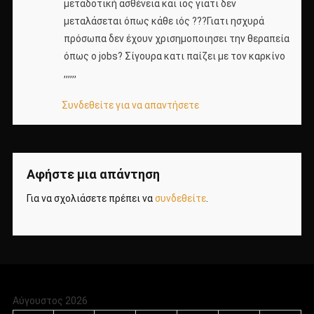
μεταδοτική ασθένεια και ιος γιατι δεν
μεταλάσεται όπως κάθε ιός ???Γιατι ησχυρά
πρόσωπα δεν έχουν χρισημοποιησει την θεραπεία
όπως ο jobs? Σίγουρα κατι παίζει με τον καρκίνο
,,,,,,
Συνδεθείτε για να απαντήσετε
Αφήστε μια απάντηση
Για να σχολιάσετε πρέπει να
συνδεθείτε
.
Αύγουστος 2026