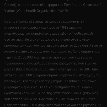
Cancer), ο οποίος αποτελεί τμήμα του Παγκόσμιου Οργανισμού
Υγείας (World Health Organization –WHO).
Οι επιστήμονες εξέτασαν τα ποσοστά εμφάνισης 27
διαφορετικών μορφών καρκίνου σε 184 χώρες και
αναγνώρισαν τον καρκίνο ως μια μεταδοτική ασθένεια. Οι
στατιστικές έδειξαν ότι μία στις έξι περιπτώσεις νέων
κρουσμάτων καρκίνου που εμφανίστηκαν το 2008 οφείλεται σε
λοιμώξεις από μικρόβια, ιούς και παράσιτα. Αυτό σημαίνει ότι
περίπου 2.000.000 νέα περιστατικά καρκίνου κάθε χρόνο
προκαλούνται από μολυσματικούς παράγοντες που είναι σε
μεγάλο βαθμό θεραπεύσιμοι, όπως αναφέρει και το BBC. Από
αυτά τα 1.900.000 αφορούν κυρίως καρκίνο του στομάχου, του
ήπατος και του τραχήλου της μήτρας. Υπεύθυνοι παθογόνοι
μικροοργανισμοί είναι το ελικοβακτηρίδιο του πυλωρού
(γαστρικοί καρκίνοι), ο ιός της ηπατίτιδας B και C (καρκίνος
του ήπατος) και ο ιός των ανθρώπινων θηλωμάτων Human
Papilloma Virus –HPV (καρκίνος του τραχήλου της μήτρας). Το