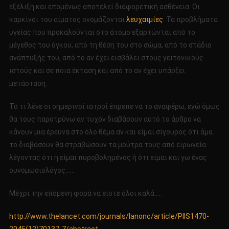
εξέλιξη και επομένως αποτελεί διαφορετική ασθένεια. Οι
καρκίνοι του αίματος ονομάζονται
λευχαιμίες
. Τα προβλήματα
υγείας που προκαλούνται στο άτομο εξαρτώνται από το
μέγεθος του όγκου, από τη θέση του στο σώμα, από το στάδιο
ανάπτυξής του, από το αν έχει εισβάλει στους γειτονικούς
ιστούς και σε ποια έκταση και από το αν έχει υπάρξει
μετάσταση.
To τι λένε οι σημερινοί ιατροί έπρεπε να το αναφέρω, εγώ όμως
θα τους παροτρύνω αν τυχόν διαβάσουν αυτό το άρθρο να
κάνουν μια έρευνα στο όλο θέμα αν και είμαι σίγουρος ότι άμα
το διαβάσουν θα στραβώσουν τα μούτρα τους από ειρωνεία
λέγοντας ότι η είμαι πυροβολημένος ή ότι είμαι και γω ένας
συνομωσιολόγος……
Μέχρι την επόμενη φορά να είστε όλοι καλά…..
http://www.thelancet.com/journals/lanonc/article/PIIS1470-