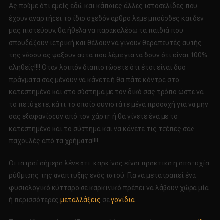
Ας πούμε ότι εμείς εδώ και κάποιες άλλες ιστοσελίδες που
έχουν αναρτήσει το ίδιο σχεδόν άρθρο λέμε μπούρδες και δεν
μας πιστεύουν, θα ήθελα να παρακαλέσω τα παιδιά που
σπουδάζουν ιατρική και θέλουν να γίνουν θεραπευτές αυτής
της νόσου ας ψάξουν αυτά που λέμε για να δουν ότι είναι 100%
αληθείς!!!! Όταν λοιπόν διαπιστώσετε ότι έτσι είναι δυο
πράγματα σας μένουν να κάνετε ή θα πάτε κόντρα στο
κατεστημένο και στο σύστημα με τον δικό σας τρόπο ώστε να
το πετύχετε, κάτι το οποίο συνιστάτε μέγα προσοχή για να μην
σας εξαφανίσουν από τον χάρτη ή θα γίνετε ένα με το
κατεστημένο και το σύστημα και να κάνετε τις τσέπες σας
παχουλές από τα χρήματα!!!!
Οι ιατροί σήμερα λένε ότι καρκίνος είναι πρακτικά η αποτυχία
ρύθμισης της ανάπτυξης ενός ιστού. Για να μετατραπεί ένα
φυσιολογικό κύτταρο σε καρκινικό πρέπει να λάβουν χώρα μία
ή περισσότερες
μεταλλάξεις
σε
γονίδια
.