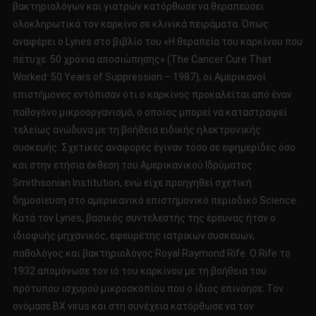
βακτηριολόγων και γιατρών κατόρθωσε να θεραπεύσει
ολοκληρωτικά τον καρκίνο σε κλινικά πειράματα. Όπως
αναφέρει ο Lynes στο βιβλίο του «Η θεραπεία του καρκίνου που
πέτυχε: 50 χρόνια αποσιώπησης» (The Cancer Cure That
Worked: 50 Years of Suppression – 1987), οι Αμερικανοί
επιστήμονες εντόπισαν ότι ο καρκίνος προκαλείται από έναν
παθογόνο μικροοργανισμό, ο οποίος μπορεί να καταστραφεί
τελείως ανώδυνα με τη βοήθεια ειδικής ηλεκτρονικής
συσκευής. Σχετικές αναφορές έγιναν τόσο σε εφημερίδες όσο
και στην ετήσια έκθεση του Αμερικανικού Ιδρύματος
Smithsonian Institution, ενώ είχε προηγηθεί σχετική
δημοσίευση στο αμερικανικό επιστημονικό περιοδικό Science.
Κατά τον Lynes, βασικός συντελεστής της έρευνας ήταν ο
ιδιοφυής μηχανικός, εφευρέτης ιατρικών συσκευών,
παθολόγος και βακτηριολόγος Royal Raymond Rife. Ο Rife το
1932 απομόνωσε τον ιό του καρκίνου με τη βοήθεια του
πρότυπου ισχυρού μικροσκοπίου που ο ίδιος επινόησε. Τον
ονόμασε BX virus και στη συνέχεια κατόρθωσε να τον