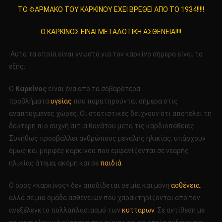
TΟ
TΟ ΦΑΡΜΑΚΟ ΤΟΥ ΚΑΡΚΙΝΟΥ ΕΧΕΙ ΒΡΕΘΕΙ ΑΠΟ ΤΟ 1934!!!!!
ΦΑΡΜΑΚΟ
ΤΟΥ
Ο ΚΑΡΚΙΝΟΣ ΕΙΝΑΙ ΜΕΤΑΔΟΤΙΚΗ ΑΣΘΕΝΕΙΑ!!!!
ΚΑΡΚΙΝΟΥ
ΕΧΕΙ
Αυτά τα οποία είναι γνωστά για τον καρκίνο σήμερα είναι τα
ΒΡΕΘΕΙ
εξής:
ΑΠΟ
ΤΟ
Ο
Καρκίνος
είναι ένα από τα σοβαρότερα
1934!!!!!
προβλήματα
υγείας
που παρατηρούνται σήμερα στις
Ο
αναπτυγμένες χώρες. Οι στατιστικές δείχνουν ότι αποτελεί τη
ΚΑΡΚΙΝΟΣ
δεύτερη πιο συχνή αιτία θανάτου μετά τις καρδιοπάθειες.
ΕΙΝΑΙ
ΜΕΤΑΔΟΤΙΚΗ
Συνήθως προσβάλλει ανθρώπους μεγάλης ηλικίας, υπάρχουν
ΑΣΘΕΝΕΙΑ!!!!
όμως και μορφές καρκίνου που εμφανίζονται σε νεαρής
ηλικίας άτομα, ακόμη και σε
παιδιά
.
Ο όρος «καρκίνος» δεν αποδίδεται σε μία και μόνη
ασθένεια
,
αλλά σε μια ομάδα ασθενειών που χαρακτηρίζονται από τον
ανεξέλεγκτο πολλαπλασιασμό των
κυττάρων
. Σε αντίθεση με