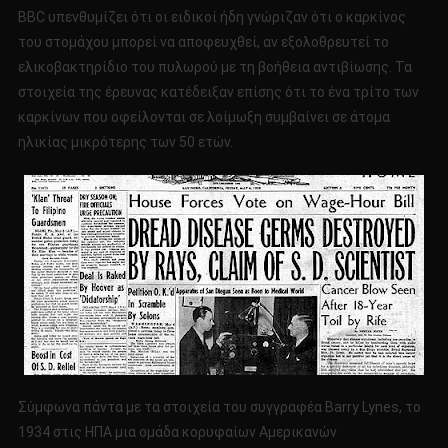
BBC υπενθυμίζει ότι οι ειδικοί ήδη γνώριζαν ότι ο καρκίνος
του στομάχου μπορεί να αποφευχθεί, αν εξολοθρευτεί το
ελικοβακτηρίδιο του πυλωρού με τη βοήθεια αντιβίωσης. Τα
στοιχεία της έρευνας κατέδειξαν επίσης ότι το ένα τρίτο των
καρκίνων που οφείλονται σε λοίμωξη συμβαίνει σε άτομα
ηλικίας μικρότερης των 50 ετών.
Σύμφωνα πάντα με τα στοιχεία του συγγραφέα Barry Lynes, το
1934 στις ΗΠΑ μια ομάδα κορυφαίων Αμερικανών