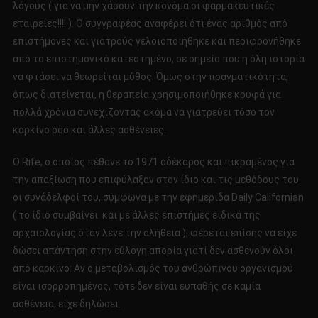
λόγους ( για να μην χάσουν την κονόμα οι φαρμακευτικές
εταιρείες!!!! ). Ο συγγραφέας αναφέρει ότι ένας αριθμός από
επιστήμονες και γιατρούς γελοιοποιήθηκε και περιφρονήθηκε
από το επιστημονικό κατεστημένο, σε σημείο που η όλη ιστορία
να φτάσει να θεωρείται μύθος. Όμως στην πραγματικότητα,
όπως διατείνεται, η θεραπεία χρησιμοποιήθηκε κρυφά για
πολλά χρόνια συνεχίζοντας ακόμα να γιατρεύει τόσο τον
καρκίνο όσο και άλλες ασθένειες.
Ο Rife, ο οποίος πέθανε το 1971 αδέκαρος και πικραμένος για
την απαξίωση που επιφύλαξαν στον ίδιο και τις μεθόδους του
οι συνάδελφοί του, σύμφωνα με την εφημερίδα Daily Californian
( το ίδιο συμβαίνει και με άλλες επιστήμες ειδικά της
αρχαιολογίας όταν λένε την αλήθεια ), φέρεται επίσης να είχε
δώσει απάντηση στην εύλογη απορία γιατί δεν ασθενούν όλοι
από καρκίνο: Αν ο μεταβολισμός του ανθρώπινου οργανισμού
είναι ισορροπημένος, τότε δεν είναι ευπαθής σε καμία
ασθένεια, είχε δηλώσει.