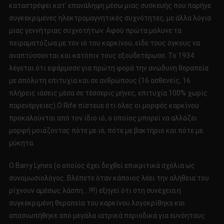
καταστρέψει κατ’ επανάληψη μέσω μιας συσκευής που παρήγε
συγκεκριμένες ηλεκτρομαγνητικές συχνότητες, με άλλα λόγια
μιας γεννήτριας συχνοτήτων. Αφού πρώτα μόλυνε τα
πειραματόζωα με τον ιό του καρκίνου, είδε τους όγκους να
αναπτύσσονται και κατόπιν τους εξουδετέρωσε. Το 1934
λέγεται ότι εφάρμοσε για πρώτη φορά την ανώδυνη θεραπεία
με απόλυτη επιτυχία και σε ανθρώπους (16 ασθενείς, 16
πλήρεις ιάσεις μέσα σε τέσσερις μήνες, επιτυχία 100% χωρίς
παρενέργειες).O Rife πίστευε ότι όλες οι μορφές καρκίνου
προκαλούνται από τον ίδιο ιό, ο οποίος μπορεί να αλλάζει
μορφή μοιάζοντας πότε με ιό, πότε με βακτήριο και πότε με
μύκητα.
Ο Barry Lynes (ο οποίος έχει δεχθεί επικριτικά σχόλια ως
συνομωσιολόγος. Βλέπετε όταν κάποιος λέει την αλήθεια του
ρίχνουν αμέσως λάσπη….!!!!) εξηγεί ότι στη συνέχεια η
συγκεκριμένη θεραπεία του καρκίνου λογοκρίθηκε και
αποσιωπήθηκε από μεγάλα ιατρικά περιοδικά για ευνόητους