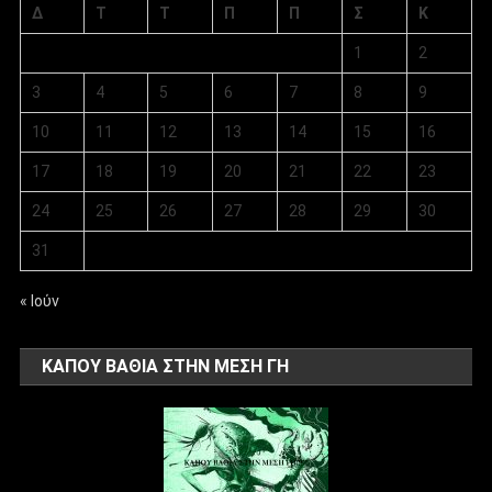
Δ
Τ
Τ
Π
Π
Σ
Κ
1
2
3
4
5
6
7
8
9
10
11
12
13
14
15
16
17
18
19
20
21
22
23
24
25
26
27
28
29
30
31
« Ιούν
ΚΑΠΟΥ ΒΑΘΙΑ ΣΤΗΝ ΜΕΣΗ ΓΗ