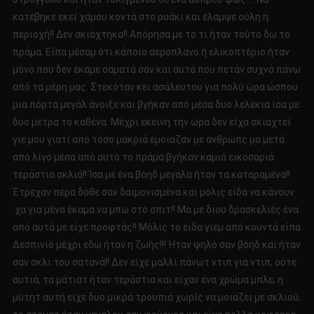
κατέβηκε εκεί χάμου κοντά στο ρυάκι και έλαμψε ούλη η
περιοχή!! Δεν σκιάχτηκα!! Απόρησα με το τι ήταν τούτο δω το
πράμα. Είπα μέσαμ ότι κάποιο αεροπλάνο ή ελικοπτέριο ήταν
μόνο που δεν έκαμε σαματά σαν και αυτά που πετάν συχνά πάνω
από τα μέρη μας. Στεκόταν κει ασάλευτου για πολύ ώρα ώσπου
μια πόρτα μεγάλ άνοιξε και βγήκαν από μέσα δυο λελέκια ίσα με
δυο μέτρα το καθένα. Μέχρι εκείνη την ώρα δεν είχα σκιαχτεί
γιε μου γιατί από τόσο μακριά έμοιαζαν με ανθρώπς μα μετά
από λίγο μέσα από αυτό το πράμα βγήκαν καμιά εικοσαριά
τεράστια σκλιά!! Ίσα με ένα βόηδ μεγάλα ήταν τα καταραμένα!!
Έτρεχαν πέρα δόθε σαν δαιμονισμένα και μόλις είδα να κάνουν
χα για μένα έκαμα να μπω στο σπιτ!! Μα με διου δρασκελιές ένα
από αυτά με είχε προφτάς!! Μόλις το είδα γιεμ από κουντά είπα
Δεσπινιό μέχρι εδώ ήταν η ζωής!!! Ήταν ψηλό σαν βόηδ και ήταν
σαν σκλι του σατανά!! Δεν είχε μαλλί πάνωτ ντιπ για ντιπ, ούτε
αυτιά, τα μάτιατ ήταν τεράστια και είχαν ένα χρώμα μπλε, η
μύτητ αυτή είχε δυο μικρά τρουπιά χωρίς να μοιάζει με σκλιού,