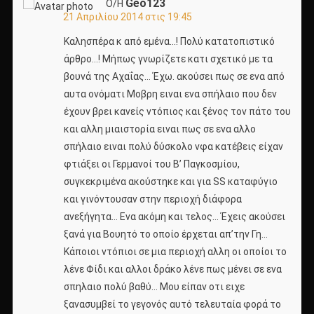
Geo123
Ο/Η
21 Απριλίου 2014 στις 19:45
Καλησπέρα κ από εμένα…! Πολύ κατατοπιστικό
άρθρο…! Μήπως γνωρίζετε κατι σχετικό με τα
βουνά της Αχαΐας… Έχω. ακούσει πως σε ενα από
αυτα ονόματι Μοβρη ειναι ενα σπήλαιο που δεν
έχουν βρει κανείς ντόπιος και ξένος τον πάτο του
και αλλη μιαιστορία ειναι πως σε ενα αλλο
σπήλαιο ειναι πολύ δύσκολο νφα κατέβεις είχαν
φτιάξει οι Γερμανοί του Β’ Παγκοσμίου,
συγκεκριμένα ακούστηκε και για SS καταφύγιο
και γινόντουσαν στην περιοχή διάφορα
ανεξήγητα… Ενα ακόμη και τελος… Έχεις ακούσει
ξανά για Βουητό το οποίο έρχεται απ’την Γη…
Κάποιοι ντόπιοι σε μια περιοχή αλλη οι οποίοι το
λένε Φίδι και αλλοι δράκο λένε πως μένει σε ενα
σπηλαιο πολύ βαθύ… Μου είπαν οτι ειχε
ξανασυμβεί το γεγονός αυτό τελευταία φορά το