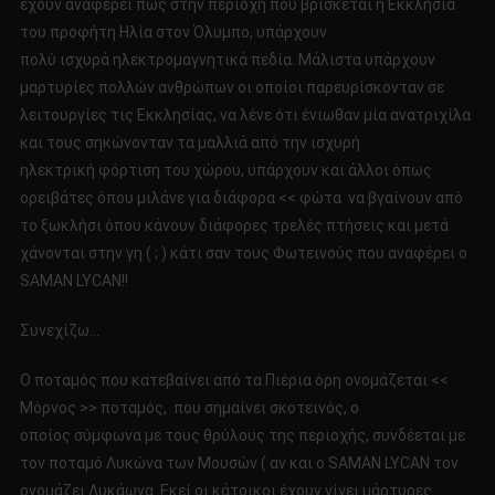
έχουν αναφέρει πως στην περιοχή που βρίσκεται η Εκκλησία
του προφήτη Ηλία στον Όλυμπο, υπάρχουν
πολύ ισχυρά ηλεκτρομαγνητικά πεδία. Μάλιστα υπάρχουν
μαρτυρίες πολλών ανθρώπων οι οποίοι παρευρίσκονταν σε
λειτουργίες τις Εκκλησίας, να λένε ότι ένιωθαν μία ανατριχίλα
και τους σηκώνονταν τα μαλλιά από την ισχυρή
ηλεκτρική φόρτιση του χώρου, υπάρχουν και άλλοι όπως
ορειβάτες όπου μιλάνε για διάφορα << φώτα να βγαίνουν από
το ξωκλήσι όπου κάνουν διάφορες τρελές πτήσεις και μετά
χάνονται στην γη ( ; ) κάτι σαν τους Φωτεινούς που αναφέρει ο
SAMAN LYCAN!!
Συνεχίζω…
Ο ποταμός που κατεβαίνει από τα Πιέρια όρη ονομάζεται <<
Μόρνος >> ποταμός, που σημαίνει σκοτεινός, ο
οποίος σύμφωνα με τους θρύλους της περιοχής, συνδέεται με
τον ποταμό Λυκώνα των Μουσών ( αν και ο SAMAN LYCAN τον
ονομάζει Λυκάωνα. Εκεί οι κάτοικοι έχουν γίνει μάρτυρες