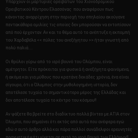
Υπάρχουν οι μαρτυρίες ορειβατών του Χιονοδρομικού
Ορειβατικού Κέντρου Ελασσόνας που αναφέρουν πως
κάνοντας αναρρίχηση στην περιοχή του σπηλαίου ακούγανε
πεντακάθαρα ομιλίες τις οποίες δεν μπορούσαν να εντοπίσουν
από πού έρχονταν. Αν και το θέμα αυτό το ανέπτυξε η εκπομπή
του Χαρδαβέλα << πύλες του ανεξήγητου >> ήταν γνωστή από
πολύ παλιά…..
Οι θρύλοι γύρω από το ιερό βουνό του Ολύμπου, είναι
αμέτρητοι. Είτε πρόκειται για φυσικά ή ανεξήγητα φαινόμενα,
ή ακόμα και για μύθους που κρατάνε δεκάδες χρόνια, ένα είναι
σίγουρο, ότι ο Όλυμπος στην μυθολογημένη ιστορία, δεν
αποτέλεσε τυχαία το σημαντικότερο μέρος της Ελλάδας και
δεν αποτέλεσε τυχαία το κέντρο του κόσμου!!
Αν ψάξετε θα βρείτε στο διαδίκτυο πολλά βίντεο με ΑΤΙΑ στον
Όλυμπο, που σημαίνει ότι εκτός από αυτά που ανέφερα εγώ
εδώ σ αυτό άρθρο αλλά και πάρα πολλοί συνάδελφοι ερευνητές
πραγματικά κάτι γίνεται σε αυτό το ιερό βουνό των Ελλήνων!!