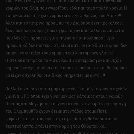
του!! Είναι ένα γεγονός , το οποίο όλοι οι κάτοικοι των γύρω
χωριών του Ολύμπου γνωρίζουν εδώ και πάρα πολλά χρόνια. Η
τοποθεσία αυτή, έχει ονομαστεί ως <<Ο θρόνος του Δία >>!!
Αλλά και το πέτρινο πρόσωπο του Δια όπου έχει προκαλέσει
δέος σε πολύ κόσμο ( πρώτη φωτό ) αν και πολλοί είναι αυτοί
που λένε ότι πρόκειτε για cimulacra ( σιμιουλάκρα ) εγώ
προσωπικά δεν πιστεύω ότι είναι κάτι τέτοιο διότι η φύση δεν
μπορεί να φτιάξει τόσο όμορφα και λεπτομερές γλυπτά!!
Πιστεύω ότι πρόκειτε για ανθρώπινη επέμβαση αν και μέχρι
σήμερα δεν έχει αποδειχτεί έμπρακτα ακόμα.. αν και θα έπρεπε
να είχαν ασχοληθεί οι ειδικές υπηρεσίες με αυτό….!!
Πολλοί είναι οι ντόπιοι μάρτυρες εδώ και πέντε χρόνια σχεδόν,
για ένα U.F.Ο όπου έχει γίνει μόνιμος κάτοικος στους νομούς
Πιερίας και Μαγνησίας και γενικότερα στην ευρύτερη περιοχή
του Ολύμπου!!Το έχουν δει εκατοντάδες άτομα Πότε
εμφανίζεται με τρομερή ταχύτητα από τη θάλασσα και σε
δευτερόλεπτα φτάνει στην κορφή του Ολύμπου και
εξαφανίζεται από πίσω του, πότε προβάλλει ορμητικό από τις