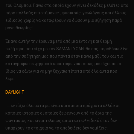
του Ολύμπου. Πάνω στα οποία έχουν γίνει δεκάδες μελέτες από
πάρα πολλούς επιστήμονες , φυσικούς, γεωλόγους και άλλους
ειδικούς χωρίς να καταφέρουν να δώσουν μια εξήγηση παρά
μόνο θεωρίες!
Έκανα αυτήν την έρευνα μετά από μια έντονη και θερμή
συζήτηση που είχα με τον SAMAN LYCAN, θα σας παραθέσω λίγο
από την συζήτηση μας που πάντα όταν κάνω μαζί του και τις
καταγράφω σε ψηφιακό κασετοφωνάκι όπως μου έχει πει ο
ίδιος να κάνω για να μην ξεχνάω τίποτα από όλα αυτά που
λέμε….:
DAYLIGHT
……εντάξει όλα αυτά μα είναι και κάποια πράγματα αλλά και
κάποιες ιστορίες οι οποίες ξεφεύγουν από τα όρια της
φαντασίας και είναι τελείως απίστευτες! Ειδικά όταν δεν
υπάρχουν τα στοιχεία να τα αποδείξεις δεν νομίζεις;