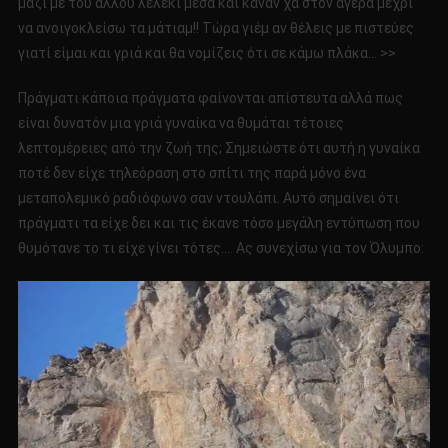
μαζί με του άλλου λελέκι μέσα και κάναν χα στον αγέρα μέχρι
να ανοιγοκλείσω τα μάτιαμ!! Τώρα γιέμ αν θέλεις με πιστεύες
γιατί είμαι και γριά και θα νομίζεις ότι σε κάμω πλάκα… >>
Πράγματι κάποια πράγματα φαίνονται απίστευτα αλλά πως
είναι δυνατόν μια γριά γυναίκα να θυμάται τέτοιες
λεπτομέρειες από την ζωή της; Σημειώστε ότι αυτή η γυναίκα
ποτέ δεν είχε τηλεόραση στο σπίτι της παρά μόνο ένα
μεταπολεμικό ραδιόφωνο σαν ντουλάπι. Αυτό σημαίνει ότι
πράγματι τα είχε δει και τις έκανε τόσο μεγάλη εντύπωση που
θυμότανε το τι είχε γίνει τότες…. Ας συνεχίσω για τον Όλυμπο: