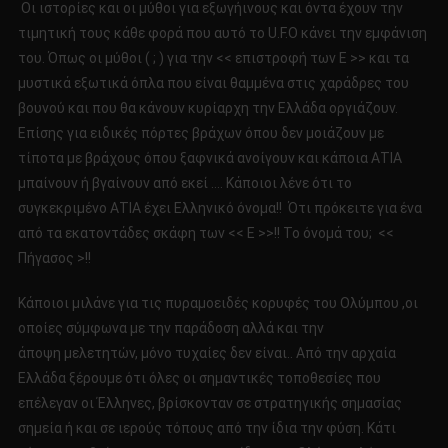
Οι ιστορίες και οι μύθοι για εξωγήινους και όντα έχουν την
τιμητική τους κάθε φορά που αυτό το U.F.Ο κάνει την εμφάνιση
του. Όπως οι μύθοι ( ; ) για την << επιστροφή των Ε >> και τα
μυστικά εξωτικά όπλα που είναι θαμμένα στις χαράδρες του
βουνού και που θα κάνουν κυρίαρχη την Ελλάδα οργιάζουν.
Επίσης για ειδικές πόρτες βράχων όπου δεν μοιάζουν με
τίποτα με βράχους όπου ξαφνικά ανοίγουν και κάποια ΑΤΙΑ
μπαίνουν ή βγαίνουν από εκεί …. Κάποιοι λένε ότι το
συγκεκριμένο ΑΤΙΑ έχει Ελληνικό όνομα!! Ότι πρόκειτε για ένα
από τα εκατοντάδες σκάφη των << Ε >>!! Το όνομά του; <<
Πήγασος >!!
Κάποιοι μιλάνε για τις πυραμοειδές κορυφές του Ολύμπου ,οι
οποίες σύμφωνα με την παράδοση αλλά και την
άποψη μελετητών, μόνο τυχαίες δεν είναι.. Από την αρχαία
Ελλάδα ξέρουμε ότι όλες οι σημαντικές τοποθεσίες που
επέλεγαν οι Έλληνες, βρίσκονταν σε στρατηγικής σημασίας
σημεία ή και σε ιερούς τόπους από την ίδια την φύση. Κάτι