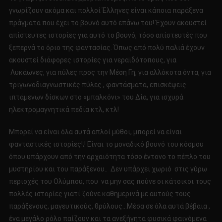
γνωρίζουν ακόμα και πολλοί Έλληνες είναι κάποια παράξενα
πράγματα που έχει το βουνό αυτό επάνω του! Έχουν ακουστεί
απίστευτες ιστορίες για αυτό το βουνό, τόσο απίστευτές που
ξεπερνά το όριο της φαντασίας. Όπως από πολύ παλιά έχουν
ακουστεί διάφορες ιστορίες για νεραϊδότοπους, για
Λυκάωνες, για πύλες προς την Μέση Γη, για αλλόκοτα όντα, για
τριγωνοδιαγνωστικές πύλες , φαντάσματα, επισκέψεις
ιπτάμενων δίσκων στο «μπαλκόνι» του Δία, για ισχυρά
ηλεκτρομαγνητικά πεδία κτλ, κτλ!
Μπορεί να είναι όλα αυτά απλοί μύθοι, μπορεί να είναι
φανταστικές ιστορίες!;! Είναι το μοναδικό βουνό του κόσμου
όπου υπάρχουν από την αρχαιότητα τόσο έντονο το πέπλο του
μυστηρίου και του παράξενου.. Δεν υπάρχει χωριό στις γύρω
περιοχές του Ολύμπου, που να μην σας πούνε οι κάτοικοι τους
πολλές ιστορίες γιατί ζούνε καθημερινά με αυτούς τους
παράξενους, μαγευτικούς, θρύλους…Μέσα σε όλα αυτά βέβαια ,
ένα μεγάλο ρόλο παίζουν και τα ανεξήγητα φυσικά φαινόμενα