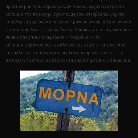
αρκετών μυστήριων φαινομένων. Βοσκοί, εργάτες, αλλά και
κάτοικοι της περιοχής, έχουν αναφέρει ότι έβλεπαν γυμνές
κοπέλες να χορεύουν στο δάσος τραγουδώντας πολλοί είναι οι
ντόπιοι που λένε ότι έχουν δει και Λυκάωνες στο συγκεκριμένο
σημείο όπου τους αναφέρουν << Καρμίνια >>. Οι
κάτοικοι φοβόντουσαν και κλείνονταν στα σπίτια τους. Από
την άλλη όμως υπήρχαν και μερικά φαινόμενα σε αυτές τις
περιοχές, τα οποία οι κάτοικοι τα χαρακτήριζαν ως δαιμονικά.