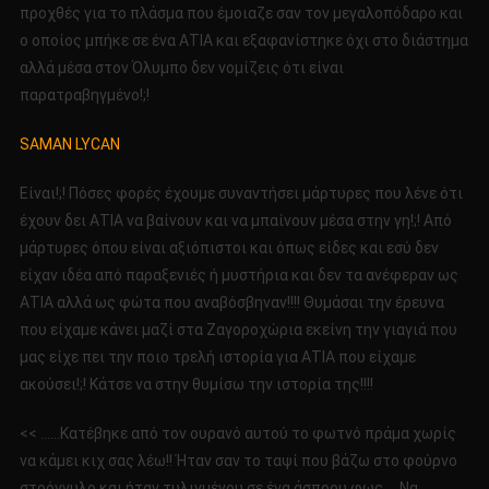
προχθές για το πλάσμα που έμοιαζε σαν τον μεγαλοπόδαρο και
ο οποίος μπήκε σε ένα ΑΤΙΑ και εξαφανίστηκε όχι στο διάστημα
αλλά μέσα στον Όλυμπο δεν νομίζεις ότι είναι
παρατραβηγμένο!;!
SAMAN LYCAN
Είναι!;! Πόσες φορές έχουμε συναντήσει μάρτυρες που λένε ότι
έχουν δει ΑΤΙΑ να βαίνουν και να μπαίνουν μέσα στην γη!;! Από
μάρτυρες όπου είναι αξιόπιστοι και όπως είδες και εσύ δεν
είχαν ιδέα από παραξενιές ή μυστήρια και δεν τα ανέφεραν ως
ΑΤΙΑ αλλά ως φώτα που αναβόσβηναν!!!! Θυμάσαι την έρευνα
που είχαμε κάνει μαζί στα Ζαγοροχώρια εκείνη την γιαγιά που
μας είχε πει την ποιο τρελή ιστορία για ΑΤΙΑ που είχαμε
ακούσει!;! Κάτσε να στην θυμίσω την ιστορία της!!!!
<< ……Κατέβηκε από τον ουρανό αυτού το φωτνό πράμα χωρίς
να κάμει κιχ σας λέω!! Ήταν σαν το ταψί που βάζω στο φούρνο
στρόγγυλο και ήταν τυλιγμένου σε ένα άσπρου φως…. Να