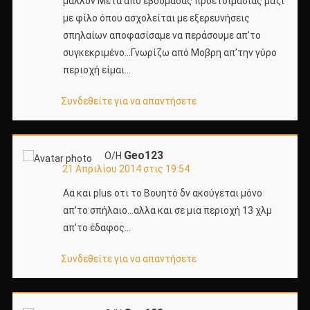
μάλλον Μετά από εβδομάδας προετοιμασίας μαζί
με φίλο όπου ασχολείται με εξερευνήσεις
σπηλαίων αποφασίσαμε να περάσουμε απ’το
συγκεκριμένο…Γνωρίζω από Μοβρη απ’την γύρο
περιοχή είμαι…
Συνδεθείτε για να απαντήσετε
Geo123
Ο/Η
21 Απριλίου 2014 στις 19:54
Αα και plus οτι το Βουητό δν ακούγεται μόνο
απ’το σπήλαιο…αλλα και σε μια περιοχή 13 χλμ
απ’το έδαφος…
Συνδεθείτε για να απαντήσετε