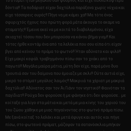
το στόματ ήταν μεγάλου σαν φούρνος και είχε πολλά κοφτερά
δόντια!! Τα ποδάριατ είχαν δαχτύλια παράξενα χωρίς νύχια και
είχε τέσσερεις ουρές!! Πήγε να με κάμει χα!! Μα τότε ένας
σφυριχτός ήχους που πρώτη φορά μάτα άκουγα το εκαμε να
σταματής!! Έμεινε εκεί να με κοιτά το διαβολεμένου, είχα
σκιαχτεί τόσου που δεν μπορούσα να κάνου βήμα γιεμ!! Και
τότες ήρθε κοντάμ ένα από τα λελέκια που σου είπα ότι είχαν
βγει από κείνου το πράμα το φωτνό!! Ήταν αδύνατο και ψιλό!!
Είχε μακρί κεφάλ τραβηγμένου πίσω σαν το χνάκι από το
παγωτό!! Μεγάλα μαύρα μάτια, μύτη δεν είχε, παρά μόνο δυο
τρουπιά σαν του δαίμονα που έμοιαζε με σκλι!! Ούτε αυτιά είχε,
μικρό το στόματ μεγάλος λαιμός!! Μακριιά τα χέριατ με μακριά
δαχτύλια!! Αδύνατος σαν τον Άι Γιάνν τον νηστικό!! Φαινόταν τα
παγίδιατ!! Ρούχα δεν φορούσε ή με φάνηκε ότι δεν φορούσε… με
κοίταξε για λίγο στα μάτια και μετά με μια κίνης του χεριού του
του ζώου χάθηκε με μιας πηγαίνοντας στο φωτνό πράμα πίσω.
Με ξανά κοίταξ το λελέκι και μετά έφυγε και αυτός και πήγε
πίσω, στο φωτεινό πράματ, μάζεψαν τα σατανόσκλια μπήκαν