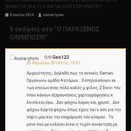
ΜΙΛΑΕΙ ΓΙΑ ΤΑ Α.Τ.Ι.Α. ΚΑΙ ΓΙΑ ΤΟΥΣ ΕΞΩΓΗΙΝΟΥΣ!!!!
8 Ιουνίου 2016
saman lycan
9 σκέψεις στο “
Ο ΠΑΡΑΞΕΝΟΣ
ΟΛΥΜΠΟΣ!!!!
”
Geo123
Ο/Η
30 Απριλίου 2014 στις 19:07
Αρχαιότητες;; Δηλαδή πως το εννοείς Saman;
Οργανωνω ομάδα 4 ατόμων… 3 σπηλαιολογοι εκ
των οποίων ένας πολύ καλός μ φίλος, 2 δικοί του
όπου κάνουν εξερευνήσεις χαρτογράφησεις κ
λοιπά και εγω… Δεν ψάχνω λύρες και χρυσό… Δεν
ψάχνω λεφτά ψάχνω όπως έχεις πει κ εσύ για την
πάρτι μου και την ενημέρωση του κόσμου… Το
μόνο που με κολόνει ειναι η τυχόν συνάντηση με