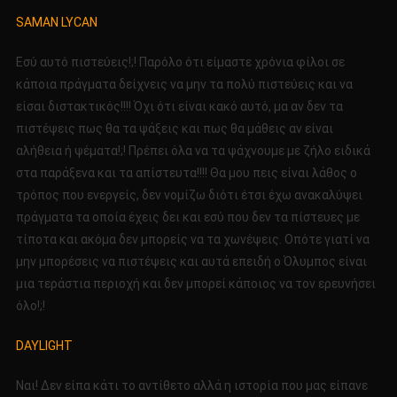
SAMAN LYCAN
Εσύ αυτό πιστεύεις!;! Παρόλο ότι είμαστε χρόνια φίλοι σε
κάποια πράγματα δείχνεις να μην τα πολύ πιστεύεις και να
είσαι διστακτικός!!!! Όχι ότι είναι κακό αυτό, μα αν δεν τα
πιστέψεις πως θα τα ψάξεις και πως θα μάθεις αν είναι
αλήθεια ή ψέματα!;! Πρέπει όλα να τα ψάχνουμε με ζήλο ειδικά
στα παράξενα και τα απίστευτα!!!! Θα μου πεις είναι λάθος ο
τρόπος που ενεργείς, δεν νομίζω διότι έτσι έχω ανακαλύψει
πράγματα τα οποία έχεις δει και εσύ που δεν τα πίστευες με
τίποτα και ακόμα δεν μπορείς να τα χωνέψεις. Οπότε γιατί να
μην μπορέσεις να πιστέψεις και αυτά επειδή ο Όλυμπος είναι
μια τεράστια περιοχή και δεν μπορεί κάποιος να τον ερευνήσει
όλο!;!
DAYLIGHT
Ναι! Δεν είπα κάτι το αντίθετο αλλά η ιστορία που μας είπανε