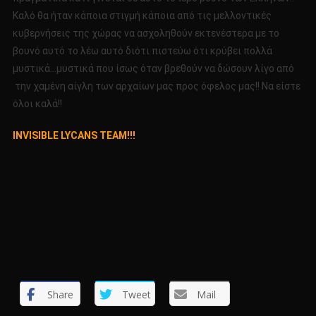
Καλό θα ήταν κάποια στιγμή κάποια από τις μελλοντικές
κυβερνήσεις της χώρας να ασχοληθούν εκτενέστερα με το
βουνό αυτό το λέω αυτό διότι πιστεύω ότι κρύβει πολλά
μυστικά…μυστικά που ίσως όταν βρεθούν να δώσουν λίγο από
την χαμένη αίγλη των αρχαίων μας προς όφελος μας!! Να είστε
όλοι καλά!!
INVISIBLE LYCANS TEAM!!!
Share
Tweet
Mail