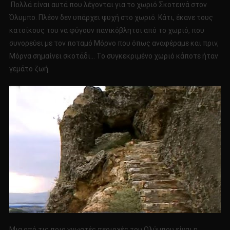
Πολλά είναι αυτά που λέγονται για το χωριό Σκοτεινά στον
Όλυμπο. Πλέον δεν υπάρχει ψυχή στο χωριό. Κάτι, έκανε τους
κατοίκους του να φύγουν πανικόβλητοι από το χωριό, που
συνορεύει με τον ποταμό Μόρνο που όπως αναφέραμε και πριν,
Μόρνα σημαίνει σκοτάδι… Το συγκεκριμένο χωριό κάποτε ήταν
γεμάτο ζωή.
Μια από τις ποιο γνωστές περιοχές του Ολύμπου είναι η