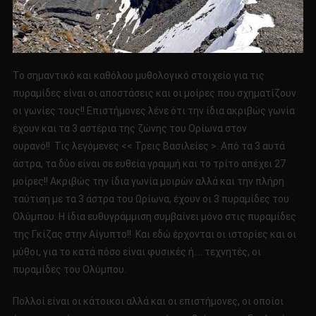
Το σημαντικό και καθόλου μυθολογικό στοιχείο για τις
πυραμίδες είναι οι αποστάσεις και οι μοίρες που σχηματίζουν
οι γωνίες τους!! Επιστήμονες λένε ότι την ίδια ακριβώς γωνία
έχουν και τα 3 αστέρια της ζώνης του Ορίωνα στον
ουρανό!! Τις λεγόμενες << Τρεις Βασιλείες >. Από τα 3 αυτά
άστρα, τα δύο είναι σε ευθεία γραμμή και το τρίτο απέχει 27
μοίρες!! Ακριβώς την ίδια γωνία μοιρών αλλά και την πλήρη
ταύτιση με τα 3 άστρα του Ωρίωνα, έχουν οι 3 πυραμίδες του
Ολύμπου. Η ίδια ευθυγράμμιση συμβαίνει μόνο στις πυραμίδες
της Γκίζας στην Αίγυπτο!! Και εδώ έρχονται οι ιστορίες και οι
μύθοι, για το κατά πόσο είναι φυσικές ή…. τεχνητές, οι
πυραμίδες του Ολύμπου.
Πολλοί είναι οι κάτοικοι αλλά και οι επιστήμονες, οι οποίοι