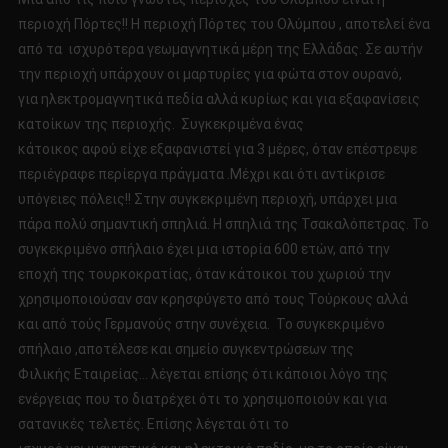
περιοχή Πόρτες!! Η περιοχή Πόρτες του Ολύμπου , αποτελεί ένα
από τα ισχυρότερα γεωμαγνητικά μέρη της Ελλάδας. Σε αυτήν
την περιοχή υπάρχουν οι μαρτυρίες για φώτα στον ουρανό,
για ηλεκτρομαγνητικά πεδία αλλά κυρίως και για εξαφανίσεις
κατοίκων της περιοχής. Συγκεκριμένα ένας
κάτοικος αφού είχε εξαφανιστεί για 3 μέρες, όταν επέστρεψε
περιέγραφε περίεργα πράγματα .Μέχρι και ότι αντίκρισε
υπόγειες πόλεις!! Στην συγκεκριμένη περιοχή, υπάρχει μια
πάρα πολύ σημαντική σπηλιά. Η σπηλιά της Τσακαλόπετρας. Το
συγκεκριμένο σπήλαιο έχει μια ιστορία 600 ετών, από την
εποχή της τουρκοκρατίας, όταν κάτοικοι του χωριού την
χρησιμοποιούσαν σαν κρησφύγετο από τους Τούρκους αλλά
και από τούς Γερμανούς στην συνέχεια. Το συγκεκριμένο
σπήλαιο ,αποτέλεσε και σημείο συγκεντρώσεων της
Φιλικής Εταιρείας… λέγεται επίσης ότι κάποιοι λόγο της
ενέργειας που το διατρέχει ότι το χρησιμοποιούν και για
σατανικές τελετές. Επίσης λέγεται ότι το