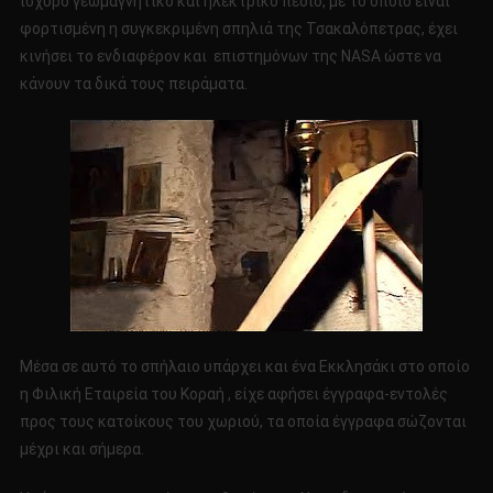
ισχυρό γεωμαγνητικό και ηλεκτρικό πεδίο, με το οποίο είναι
φορτισμένη η συγκεκριμένη σπηλιά της Τσακαλόπετρας, έχει
κινήσει το ενδιαφέρον και επιστημόνων της ΝΑSΑ ώστε να
κάνουν τα δικά τους πειράματα.
Μέσα σε αυτό το σπήλαιο υπάρχει και ένα Εκκλησάκι στο οποίο
η Φιλική Εταιρεία του Κοραή , είχε αφήσει έγγραφα-εντολές
προς τους κατοίκους του χωριού, τα οποία έγγραφα σώζονται
μέχρι και σήμερα.