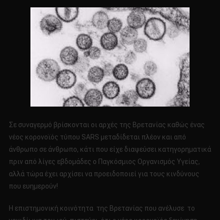
ΓΙΑ
ΤΟΝ
ΙΟ
ΤΥΠΟΥ…
SARS!!!!
Σε συναγερμό βρίσκονται οι αρχές της Βρετανίας καθώς ένας
νέος κορονοϊός τύπου SΑRS μεταδίδεται πλέον και από
άνθρωπο σε άνθρωπο, κάτι που είχε διαψεύσει κατηγορηματικά
πριν από λίγες εβδομάδες ο Παγκόσμιος Οργανισμός Υγείας,
αλλά τώρα έχει αρχίσει να προειδοποιεί για τους κινδύνους
που ευημερούν!
Η επιστημονική κοινότητα της Βρετανίας που ανέλυσε το