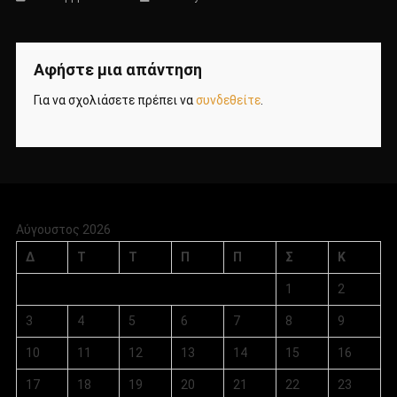
Αφήστε μια απάντηση
Για να σχολιάσετε πρέπει να
συνδεθείτε
.
Αύγουστος 2026
Δ
Τ
Τ
Π
Π
Σ
Κ
1
2
3
4
5
6
7
8
9
10
11
12
13
14
15
16
17
18
19
20
21
22
23