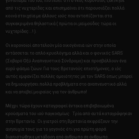
γονιδίωμα του ιού, πιστεύει ότι ο νέος κορονοϊός ξεκίνησε
από τις νυχτερίδες και επισημαίνει ότι παρουσιάζει πολλά
κοινά στοιχεία με άλλους ιούς που εντοπίζονται στα
συγκεκριμένα θηλαστικά ( πρώτα οι μαϊμούδες τώρα οι
νυχτερίδες….! ).
Οι κορονοϊοί αποτελούν μία οικογένεια ιών στην οποία
εντάσσεται το απλό κρυολόγημα αλλά και ο φονικός SARS
(Σοβαρό Οξύ Αναπνευστικό Σύνδρομο) και προσβάλλουν ένα
ευρύ φάσμα ζώων. Για τους Βρετανούς επιστήμονες, ο ιός
αυτός εμφανίζει πολλές ομοιότητες με τον SARS όπως μπορεί
να δημιουργήσει πολλά προβλήματα στο αναπνευστικό αλλά
και να αποβεί μοιραίος για τον άνθρωπο!
Μέχρι τώρα έχουν καταγραφεί έντεκα επιβεβαιωμένα
κρούσματα του ιού παγκοσμίως . Τρία από αυτά καταγράφηκαν
στην Βρετανία . Οι γιατροί στη Βρετανία εκφράζουν την
ανησυχία τους για το γεγονός ότι για πρώτη φορά
διαπιστώθηκε μετάδοση από άνθρωπο σε άνθρωπο.