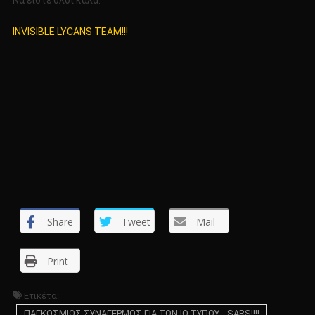
Να είστε όλοι καλά.
INVISIBLE LYCANS TEAM!!!
Share
Tweet
Mail
Print
Ετικέτα:
ΠΑΓΚΟΣΜΙΟΣ ΣΥΝΑΓΕΡΜΟΣ ΓΙΑ ΤΟΝ ΙΟ ΤΥΠΟΥ… SARS!!!!