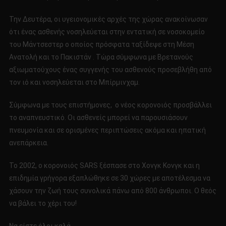
Την Δευτέρα, οι υγειονομικές αρχές της χώρας ανακοίνωσαν
ότι ένας ασθενής νοσηλεύεται στην εντατική σε νοσοκομείο
του Μάντσεστερ ο οποίος πρόσφατα ταξίδεψε στη Μέση
Ανατολή και το Πακιστάν . Τώρα σύμφωνα με Βρετανούς
αξιωματούχους ένας συγγενής του ασθενούς προσεβλήθη από
τον ιό και νοσηλεύεται στο Μπίρμινχαμ.
Σύμφωνα με τους επιστήμονες, ο νέος κορονοιός προσβάλλει
το αναπνευστικό. Οι ασθενείς μπορεί να παρουσιάσουν
πνευμονία και σε ορισμένες περιπτώσεις ακόμα και ηπατική
ανεπάρκεια.
Το 2002, ο κορονοιός SARS ξέσπασε στο Χονγκ Κονγκ και η
επιδημία γρήγορα εξαπλώθηκε σε 30 χώρες με αποτέλεσμα να
χάσουν την ζωή τους συνολικά πάνω από 800 άνθρωποι. Ο θεός
να βάλει το χέρι του!