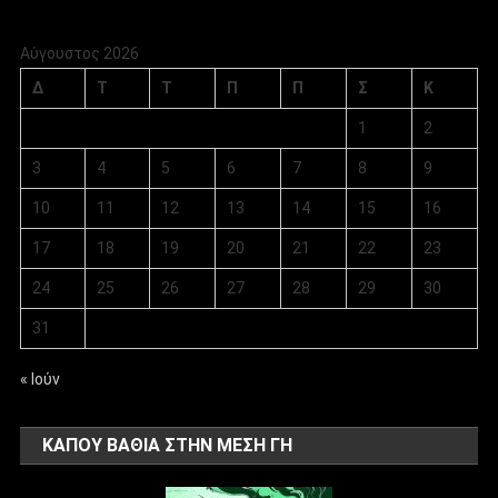
Αύγουστος 2026
Δ
Τ
Τ
Π
Π
Σ
Κ
1
2
3
4
5
6
7
8
9
10
11
12
13
14
15
16
17
18
19
20
21
22
23
24
25
26
27
28
29
30
31
« Ιούν
ΚΑΠΟΥ ΒΑΘΙΑ ΣΤΗΝ ΜΕΣΗ ΓΗ