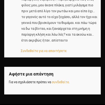
φίλος μου, μου έκανε πλάκα, γιατί μιλάγαμε πιο
πριν. μετά από λίγο τον ρωτάω και μου είπε όχι…
το γεγονός αυτό το είχα ξεχάσει, αλλά τον ήχο και
γενικά που βρισκόμουν τα θυμάμαι. και πάω τώρα
να δω τα βίντεο, και ξαναέρχεται στη μνήμη η
περίεργη κλήση και λέω λές? και τα ακούω και…
έτσι ακριβώς ήταν…απίστευτο
Συνδεθείτε για να απαντήσετε
Αφήστε μια απάντηση
Για να σχολιάσετε πρέπει να
συνδεθείτε
.