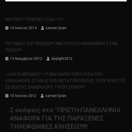
ΜΑΓΕΙΑ!!!! ΥΠΑΡΧΕΙ!;! Part 1!!!!
10 Ιουλίου 2014
saman lycan
ΠΟΤΑΜΟΣ ΠΟΥ ΒΡΑΖΕΙ!!!! ΑΝΕΞΗΓΗΤΟ ΦΑΙΝΟΜΕΝΟ ΣΤΗΝ
ΡΩΣΙΑ!!!!
13 Νοεμβρίου 2012
daylight2012
« ΑΛΑΤΑ ΜΠΑΝΙΟΥ »!!!! ΜΙΑ ΝΑΡΚΩΤΙΚΗ ΟΥΣΙΑ ΠΟΥ
ΚΥΚΛΟΦΟΡΕΙ ΣΤΗΝ ΑΓΟΡΑ ΜΕΤΑΤΡΕΠΟΝΤΑΣ ΤΟΥΣ ΧΡΗΣΤΕΣ
ΣΕ ΒΙΑΙΟΥΣ ΚΑΝΙΒΑΛΟΥΣ ΤΥΠΟΥ ΖΟΜΠΙ!!!
15 Ιουνίου 2012
saman lycan
2 σκέψεις στο “
ΠΡΩΤΗ ΠΑΝΕΛΛΗΝΙΑ
ΑΝΑΦΟΡΑ ΓΙΑ ΤΗΣ ΠΑΡΑΞΕΝΕΣ
ΤΗΛΕΦΩΝΙΚΕΣ ΚΛΗΣΕΙΣ!!!!!