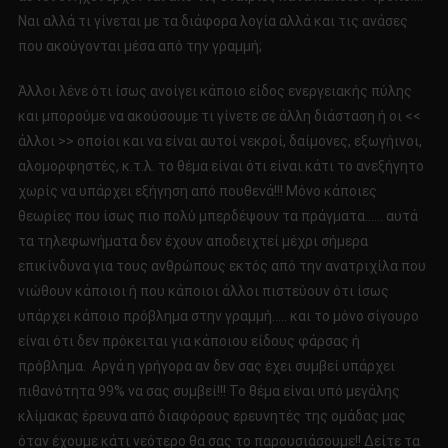
Ναι αλλά τι γίνεται με τα διάφορα λογία αλλά και τις ανάσες
που ακούγονται μέσα από την γραμμή;
Άλλοι λένε ότι ίσως ανοίγει κάποιο είδος ενεργειακής πύλης
και μπορούμε να ακούσουμε τι γίνετε σε άλλη διάσταση ή οι <<
άλλοι >> οποίοι και να είναι αυτοί νεκροί, δαίμονες, εξωγήινοι,
αλομορφηστές, κ.τ.λ. το θέμα είναι ότι είναι κάτι το ανεξήγητο
χωρίς να υπάρχει εξήγηση από πουθενά!!! Μόνο κάποιες
θεωρίες που ίσως πιο πολύ μπερδέψουν τα πράγματα…… αυτά
τα τηλεφωνήματα δεν έχουν αποδειχτεί μέχρι σήμερα
επικίνδυνα για τους ανθρώπους εκτός από την ανατριχίλα που
νιώθουν κάποιοι ή που κάποιοι άλλοι πιστεύουν ότι ίσως
υπάρχει κάποιο πρόβλημα στην γραμμή….. και το μόνο σίγουρο
είναι ότι δεν πρόκειται για κάποιου είδους φάρσας ή
πρόβλημα. Αργά η γρήγορα αν δεν σας έχει συμβεί υπάρχει
πιθανότητα 99% να σας συμβεί!!! Το θέμα είναι υπό μεγάλης
κλίμακας έρευνα από διαφόρους ερευνητές της ομάδας μας
όταν έχουμε κάτι νεότερο θα σας το παρουσιάσουμε!! Δείτε τα