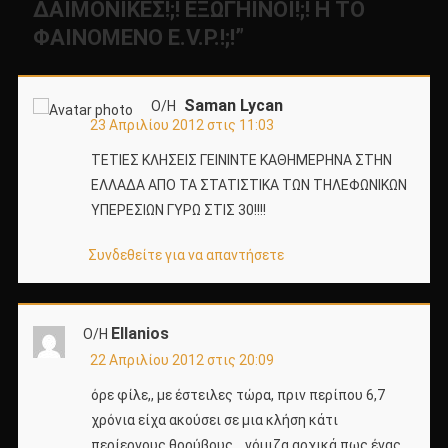
ΔΑΙΜΟΝΙΚΕΣ!;! ΕΞΩΓΗΙΝΟΙ!;! Η ΤΟ
ΦΑΙΝΟΜΕΝΟ E.V.P.!;!
”
Saman Lycan
Ο/Η
23 Απριλίου 2012 στις 11:03
ΤΕΤΙΕΣ ΚΛΗΣΕΙΣ ΓΕΙΝΙΝΤΕ ΚΑΘΗΜΕΡΗΝΑ ΣΤΗΝ
ΕΛΛΑΔΑ ΑΠΟ ΤΑ ΣΤΑΤΙΣΤΙΚΑ ΤΩΝ ΤΗΛΕΦΩΝΙΚΩΝ
ΥΠΕΡΕΣΙΩΝ ΓΥΡΩ ΣΤΙΣ 30!!!!
Συνδεθείτε για να απαντήσετε
Ellanios
Ο/Η
22 Απριλίου 2012 στις 20:09
όρε φίλε,, με έστειλες τώρα, πριν περίπου 6,7
χρόνια είχα ακούσει σε μια κλήση κάτι
περίεργους θορύβους… νόμιζα αρχικά πως ένας