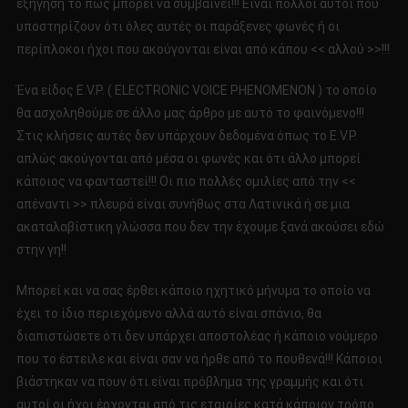
εξήγηση το πώς μπορεί να συμβαίνει!!! Είναι πολλοί αυτοί που
υποστηρίζουν ότι όλες αυτές οι παράξενες φωνές ή οι
περίπλοκοι ήχοι που ακούγονται είναι από κάπου << αλλού >>!!!
Ένα είδος E.V.P. ( ELECTRONIC VOICE PHENOMENON ) το οποίο
θα ασχοληθούμε σε άλλο μας άρθρο με αυτό το φαινόμενο!!!
Στις κλήσεις αυτές δεν υπάρχουν δεδομένα όπως το E.V.P.
απλώς ακούγονται από μέσα οι φωνές και ότι άλλο μπορεί
κάποιος να φανταστεί!!! Οι πιο πολλές ομιλίες από την <<
απέναντι >> πλευρά είναι συνήθως στα Λατινικά ή σε μια
ακαταλαβίστικη γλώσσα που δεν την έχουμε ξανά ακούσει εδώ
στην γη!!
Μπορεί και να σας έρθει κάποιο ηχητικό μήνυμα το οποίο να
έχει το ίδιο περιεχόμενο αλλά αυτό είναι σπάνιο, θα
διαπιστώσετε ότι δεν υπάρχει αποστολέας ή κάποιο νούμερο
που το έστειλε και είναι σαν να ήρθε από το πουθενά!!! Κάποιοι
βιάστηκαν να πουν ότι είναι πρόβλημα της γραμμής και ότι
αυτοί οι ήχοι έρχονται από τις εταιρίες κατά κάποιον τρόπο….