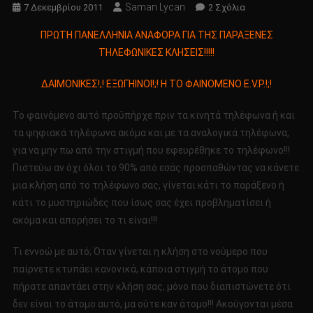
Saman Lycan
Στο
7 Δεκεμβρίου 2011
2 Σχόλια
ΠΡΩΤΗ
ΠΡΩΤΗ ΠΑΝΕΛΛΗΝΙΑ ΑΝΑΦΟΡΑ ΓΙΑ ΤΗΣ ΠΑΡΑΞΕΝΕΣ
ΠΑΝΕΛΛΗΝΙΑ
ΤΗΛΕΦΩΝΙΚΕΣ ΚΛΗΣΕΙΣ!!!!!
ΑΝΑΦΟΡΑ
ΓΙΑ
ΔΑΙΜΟΝΙΚΕΣ!;! ΕΞΩΓΗΙΝΟΙ!;! Η ΤΟ ΦΑΙΝΟΜΕΝΟ E.V.P.!;!
ΤΗΣ
ΠΑΡΑΞΕΝΕΣ
To φαινόμενο αυτό προϋπήρχε πριν τα κινητά τηλέφωνα ή και
ΤΗΛΕΦΩΝΙΚΕΣ
τα ψηφιακά τηλέφωνα ακόμα και με τα αναλογικά τηλέφωνα,
ΚΛΗΣΕΙΣ!!!!!
για να μην πω από την στιγμή που εφευρέθηκε το τηλέφωνο!!!
ΔΑΙΜΟΝΙΚΕΣ!;!
Πιστεύω αν όχι όλοι το 90% από εσάς προσπαθώντας να κάνετε
ΕΞΩΓΗΙΝΟΙ!;!
Η
μια κλήση από το τηλέφωνο σας, γίνεται κάτι το παράξενο ή
ΤΟ
κάτι το μυστηριώδες που ίσως σας έχει προβληματίσει ή
ΦΑΙΝΟΜΕΝΟ
ακόμα και απορήσει το τι είναι!!!
E.V.P.!;!
Τι εννοώ με αυτό; Όταν γίνεται η κλήση στο νούμερο που
παίρνετε κτυπάει κανονικά, κάποια στιγμή το άτομο που
πήρατε απαντάει στην κλήση σας, μόνο που διαπιστώνετε ότι
δεν είναι το άτομο αυτό, μα ούτε καν άτομο!!! Ακούγονται μέσα