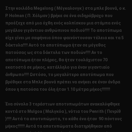
Στην κοιλάδα Megalong ( Μέγκαλονγκ ) στα μπλε βουνά, ο κ.
P. Holman ( Π. Χόλμαν ) βρήκε σε ένα σιδηρόβραχο που
προέξεχε από μια όχθη ενός κολπίσκου μια στάμπα ενός
μεγάλου γιγάντιου ανθρώπινου ποδιού!!!! Το αποτύπωμα
είχε γίνει με σαφήνεια όπου φαινόντουσαν τέλεια και τα 5
δάκτυλα!!!! Αυτό το αποτύπωμα ήταν σε μέγεθος
πατούσας ως στα δάκτυλα των ποδιών!!!! Αν το
αποτύπωμα ήταν πλήρες, θα ήταν τουλάχιστον 70
εκατοστά σε μήκος, κατάλληλο για έναν γιγαντιαίο
άνθρωπο!!!! Ωστόσο, το μεγαλύτερο αποτύπωμα που
βρέθηκε στα Μπλε βουνά πρέπει να ανήκει σε έναν άνδρα
όπου η πατούσα του όλη ήταν 1.10 μέτρα μήκος!!!!!!!
Ένα σύνολο 3 τεράστιων αποτυπωμάτων ανακαλύφθηκε
κοντά στο Mulgoa ( Μαλγκόα ), νότια του Penrith ( Πενρίθ
)!!!! Αυτά τα αποτυπώματα, το κάθε ένα ήταν 90 πόντους
μήκος!!!!!! Αυτά τα αποτυπώματα διατηρήθηκαν από