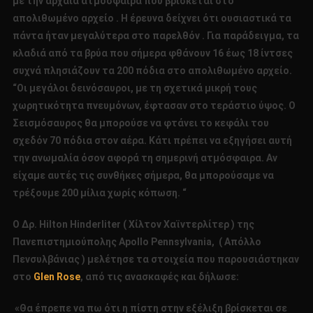
με την αρχαία ατμόσφαιρα που βρίσκεται στο
απολιθωμένο αρχείο . Η έρευνα δείχνει ότι ουσιαστικά τα
πάντα ήταν μεγαλύτερα στο παρελθόν . Για παράδειγμα, τα
κλαδιά από τα βρύα που σήμερα φθάνουν 16 έως 18 ίντσες
συχνά πλησιάζουν τα 200 πόδια στο απολιθωμένο αρχείο.
“Οι μεγάλοι δεινόσαυροι, με τη σχετικά μικρή τους
χωρητικότητα πνευμόνων, έφτασαν στο τεράστιο ύψος. Ο
Σεισμόσαυρος θα μπορούσε να φτάνει το κεφάλι του
σχεδόν 70 πόδια στον αέρα. Κάτι πρέπει να εξηγήσει αυτή
την ανωμαλία όσον αφορά τη σημερινή ατμόσφαιρα. Αν
είχαμε αυτές τις συνθήκες σήμερα, θα μπορούσαμε να
τρέξουμε 200 μίλια χωρίς κόπωση. “
Ο Δρ. Hilton Hinderliter ( Χίλτον Χαϊντερλίτερ ) της
Πανεπιστημιούπολης Apollo Pennsylvania, ( Απόλλο
Πενσυλβάνιας ) μελέτησε τα στοιχεία που παρουσιάστηκαν
στο
Glen Rose
, από τις ανασκαφές και δήλωσε:
«Θα έπρεπε να πω ότι η πίστη στην εξέλιξη βρίσκεται σε