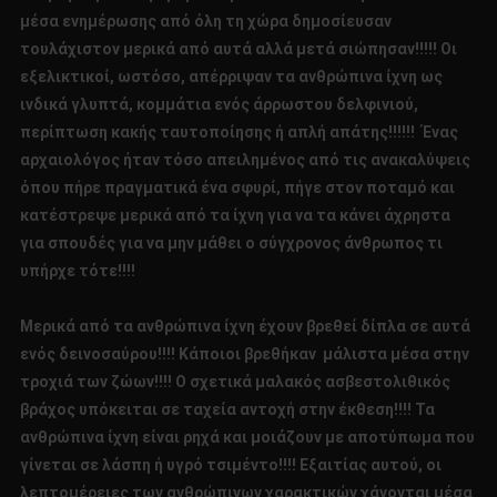
μέσα ενημέρωσης από όλη τη χώρα δημοσίευσαν
τουλάχιστον μερικά από αυτά αλλά μετά σιώπησαν!!!!! Οι
εξελικτικοί, ωστόσο, απέρριψαν τα ανθρώπινα ίχνη ως
ινδικά γλυπτά, κομμάτια ενός άρρωστου δελφινιού,
περίπτωση κακής ταυτοποίησης ή απλή απάτης!!!!!! Ένας
αρχαιολόγος ήταν τόσο απειλημένος από τις ανακαλύψεις
όπου πήρε πραγματικά ένα σφυρί, πήγε στον ποταμό και
κατέστρεψε μερικά από τα ίχνη για να τα κάνει άχρηστα
για σπουδές για να μην μάθει ο σύγχρονος άνθρωπος τι
υπήρχε τότε!!!!
Μερικά από τα ανθρώπινα ίχνη έχουν βρεθεί δίπλα σε αυτά
ενός δεινοσαύρου!!!! Κάποιοι βρεθήκαν μάλιστα μέσα στην
τροχιά των ζώων!!!! Ο σχετικά μαλακός ασβεστολιθικός
βράχος υπόκειται σε ταχεία αντοχή στην έκθεση!!!! Τα
ανθρώπινα ίχνη είναι ρηχά και μοιάζουν με αποτύπωμα που
γίνεται σε λάσπη ή υγρό τσιμέντο!!!! Εξαιτίας αυτού, οι
λεπτομέρειες των ανθρώπινων χαρακτικών χάνονται μέσα