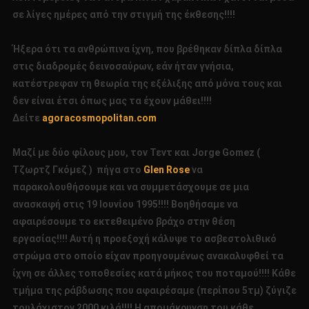
σε λίγες ημέρες από την στιγμή της έκθεσης!!!!
Ήξερα ότι τα ανθρώπινα ίχνη, που βρέθηκαν δίπλα δίπλα
στις διαδρομές δεινοσαύρων, εάν ήταν γνήσια,
κατέστρεφαν τη θεωρία της εξέλιξης από μόνα τους και
δεν είναι έτσι όπως μας τα έχουν μάθει!!!!
Δείτε
agoracosmopolitan.com
Μαζί με δύο φίλους μου, τον Τεντ και Jorge Gomez (
Τζωρτζ Γκόμεζ ) πήγα στο
Glen Rose
να
παρακολουθήσουμε και να συμμετάσχουμε σε μια
ανασκαφή στις 19 Ιουνίου 1995!!!! Βοηθήσαμε να
αφαιρέσουμε το εκτεθειμένο βράχο στην θέση
εργασίας!!!! Αυτή η προεξοχή κάλυψε το ασβεστολιθικό
στρώμα στο οποίο είχαν προηγουμένως ανακαλυφθεί τα
ίχνη σε άλλες τοποθεσίες κατά μήκος του ποταμού!!!! Κάθε
τμήμα της ράβδωσης που αφαιρέσαμε (περίπου 5τμ) ζύγιζε
τουλάχιστον 2000 κιλά!!!! Η απομάκρυνση του κάθε