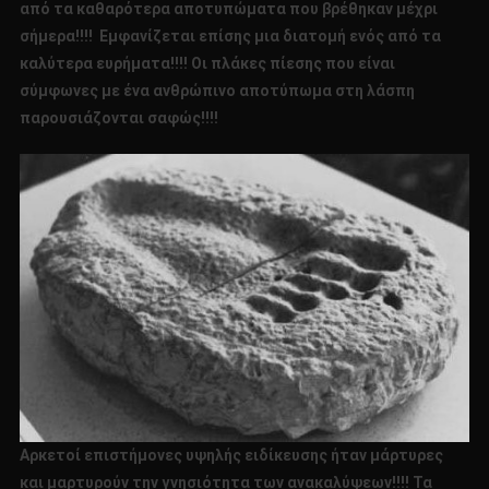
από τα καθαρότερα αποτυπώματα που βρέθηκαν μέχρι
σήμερα!!!! Εμφανίζεται επίσης μια διατομή ενός από τα
καλύτερα ευρήματα!!!! Οι πλάκες πίεσης που είναι
σύμφωνες με ένα ανθρώπινο αποτύπωμα στη λάσπη
παρουσιάζονται σαφώς!!!!
Αρκετοί επιστήμονες υψηλής ειδίκευσης ήταν μάρτυρες
και μαρτυρούν την γνησιότητα των ανακαλύψεων!!!! Τα