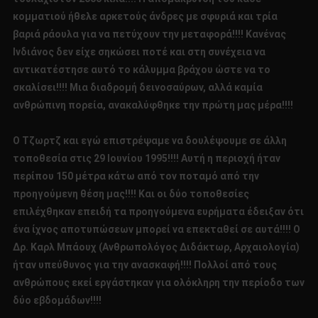
κομματιού ήθελε αρκετούς άνδρες με σφυριά και τρία
βαριά ράουλα για να πετύχουν την μεταφορά!!!! Κανένας
Ινδιάνος δεν είχε σηκώσει ποτέ και στη συνέχεια να
αντικατέστησε αυτό το κάλυμμα βράχου ώστε να το
σκαλίσει!!!! Μια διαδρομή δεινοσαύρων, αλλά καμία
ανθρώπινη πορεία, ανακαλύφθηκε την πρώτη μας μέρα!!!!
Ο Τζωρτζ και εγώ επιστρέψαμε να δουλέψουμε σε άλλη
τοποθεσία στις 29 Ιουνίου 1995!!!! Αυτή η περιοχή ήταν
περίπου 150 μέτρα κάτω από τον ποταμό από την
προηγούμενη θέση μας!!!! Και οι δύο τοποθεσίες
επιλέχθηκαν επειδή τα προηγούμενα ευρήματα έδειξαν ότι
ένα ίχνος αποτυπώσεων μπορεί να επεκταθεί σε αυτά!!!! Ο
Δρ. Καρλ Μπάουχ (Ανθρωπολόγος Διδάκτωρ, Αρχαιολογία)
ήταν υπεύθυνος για την ανασκαφή!!!! Πολλοί από τους
ανθρώπους εκεί εργάστηκαν για ολόκληρη την περίοδο των
δύο εβδομάδων!!!!