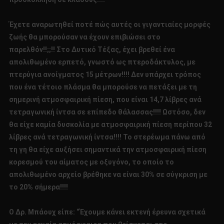
Έχετε αναρωτηθεί ποτέ πώς αυτές οι γιγαντιαίες μορφές
ζωής θα μπορούσαν να έχουν επιβιώσει στο
παρελθόν!!;;!! Στο Δυτικό Τέξας, έχει βρεθεί ένα
απολιθωμένο ερπετό, γνωστό ως πτεροδάκτυλος, με
πτερύγια ανοίγματος 15 μέτρων!!!! Δεν υπάρχει τρόπος
που ένα τέτοιο πλάσμα θα μπορούσε να πετάξει με τη
σημερινή ατμοσφαιρική πίεση, που είναι 14,7 λίβρες ανά
τετραγωνική ίντσα σε επίπεδο θάλασσας!!!! Ωστόσο, δεν
θα είχε καμία δυσκολία με ατμοσφαιρική πίεση περίπου 32
λίβρες ανά τετραγωνική ίντσα!!!! Το στερέωμα πάνω από
τη γη θα είχε αυξήσει σημαντικά την ατμοσφαιρική πίεση
κορεσμού του αίματος με οξυγόνο, το οποίο το
απολιθωμένο αρχείο βρέθηκε να είναι 30% σε σύγκριση με
το 20% σήμερα!!!!
Ο Δρ. Μπάουχ είπε: “Έχουμε κάνει εκτενή έρευνα σχετικά