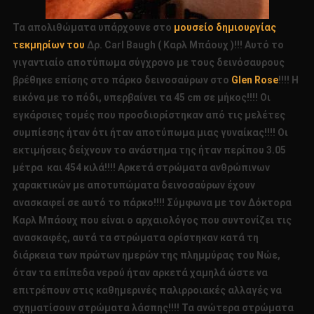
Τα απολιθώματα υπάρχουνε στο
μουσείο δημιουργίας
τεκμηρίων του
Δρ. Carl Baugh ( Καρλ Μπάουχ )!!! Αυτό το
γιγαντιαίο αποτύπωμα σύγχρονο με τους δεινόσαυρους
βρέθηκε επίσης στο πάρκο δεινοσαύρων στο
Glen Rose
!!!! Η
εικόνα με το πόδι, υπερβαίνει τα 45 cm σε μήκος!!!! Οι
εγκάρσιες τομές που προσδιορίστηκαν από τις μελέτες
συμπίεσης ήταν ότι ήταν αποτύπωμα μιας γυναίκας!!!! Οι
εκτιμήσεις δείχνουν το ανάστημα της ήταν περίπου 3.05
μέτρα και 454 κιλά!!!! Αρκετά στρώματα ανθρώπινων
χαρακτικών με αποτυπώματα δεινοσαύρων έχουν
ανασκαφεί σε αυτό το πάρκο!!!! Σύμφωνα με τον Δόκτορα
Καρλ Μπάουχ που είναι ο αρχαιολόγος που συντονίζει τις
ανασκαφές, αυτά τα στρώματα ορίστηκαν κατά τη
διάρκεια των πρώτων ημερών της πλημμύρας του Νώε,
όταν τα επίπεδα νερού ήταν αρκετά χαμηλά ώστε να
επιτρέπουν στις καθημερινές παλιρροιακές αλλαγές να
σχηματίσουν στρώματα λάσπης!!!! Τα ανώτερα στρώματα