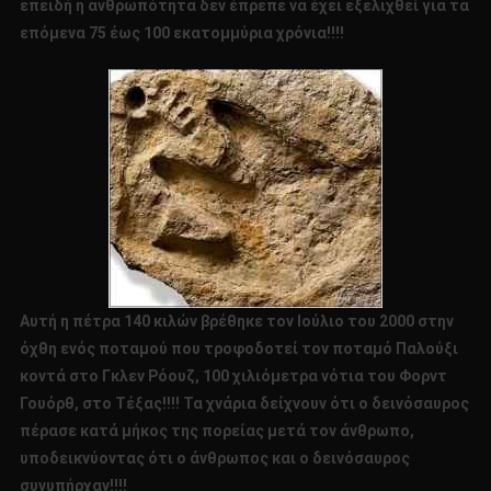
επειδή η ανθρωπότητα δεν έπρεπε να έχει εξελιχθεί για τα
επόμενα 75 έως 100 εκατομμύρια χρόνια!!!!
Αυτή η πέτρα 140 κιλών βρέθηκε τον Ιούλιο του 2000 στην
όχθη ενός ποταμού που τροφοδοτεί τον ποταμό Παλούξι
κοντά στο Γκλεν Ρόουζ, 100 χιλιόμετρα νότια του Φορντ
Γουόρθ, στο Τέξας!!!! Τα χνάρια δείχνουν ότι ο δεινόσαυρος
πέρασε κατά μήκος της πορείας μετά τον άνθρωπο,
υποδεικνύοντας ότι ο άνθρωπος και ο δεινόσαυρος
συνυπήρχαν!!!!