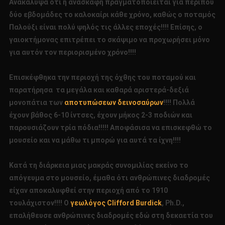
Ανακάλυψα ότι η ανασκαφή πραγματοποιείται για περίπου
δύο εβδομάδες το καλοκαίρι κάθε χρόνο, καθώς ο ποταμός
Παλούξι είναι πολύ ψηλός τις άλλες εποχές!!!! Επίσης, ο
γαιοκτήμονας επιτρέπει το σκάψιμο να προχωρήσει μόνο
για αυτόν τον περιορισμένο χρόνο!!!!
Επισκέφθηκα την περιοχή της όχθης του ποταμού και
παρατήρησα τα μεγάλα και καθαρά αριστερά-δεξιά
μονοπάτια των
αποτυπώσεων δεινοσαύρων
!!!! Πολλά
έχουν βάθος 6-10 ίντσες, έχουν μήκος 2-3 ποδιών και
παρουσιάζουν τρία πόδια!!!!! Αποφάσισα να επισκεφθώ το
μουσείο και να μάθω τι μπορώ για αυτά τα ίχνη!!!!
Κατά τη διάρκεια μιας μακράς συνομιλίας εκείνο το
απόγευμα στο μουσείο, έμαθα ότι ανθρώπινες διαδρομές
είχαν αποκαλυφθεί στην περιοχή από το 1910
τουλάχιστον!!!! Ο
γεωλόγος Clifford Burdick
, Ph.D.,
επαλήθευσε ανθρώπινες διαδρομές εδώ στη δεκαετία του