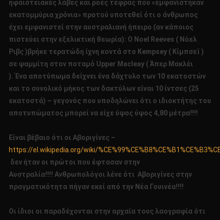
ηφαιστειακές λάβες και ροές τέφρας που «εμφανίστηκαν
εκατομμύρια χρόνια» προτού υποτεθεί ότι ο άνθρωπος
έχει εμφανιστεί στην αυστραλιανή ήπειρο (αν κάποιος
πιστεύει στην εξελικτική θεωρία): Ο Noel Reeves ( Νόελ
Ριβς )βρήκε τερατώδη ίχνη κοντά στο Kempsey ( Κίμπσεϊ )
σε ψαμμίτη στον ποταμό Upper Macleay ( Άπερ Μακλέι
). Ένα αποτύπωμα δείχνει ένα δάχτυλο των 10 εκατοστών
και το συνολικό μήκος των δακτύλων είναι 10 ίντσες (25
εκατοστά) – γεγονός που υποδηλώνει ότι ο ιδιοκτήτης του
αποτυπώματος μπορεί να είχε ύψος ύψος 4,80 μέτρα!!!!
Είναι βέβαιο ότι οι Αβοριγίνες –
https://el.wikipedia.org/wiki/%CE%99%CE%B8%CE%B1%
δεν ήταν οι πρώτοι που έφτασαν στην
Αυστραλία!!!! Ανθρωπολόγοι λένε ότι Αβοριγίνες στην
πραγματικότητα πήγαν εκεί από την Νέα Γουινέα!!!!
Οι ίδιοι οι παραδέχονται στην αρχαία τους λαογραφία ότι