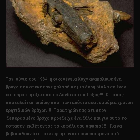
Τον Ιούνιο του 1934, η οικογένεια Χαχν ανακάλυψε ένα
βράχο που στεκότανε χαλαρά σε μια άκρη δίπλα σε έναν
καταρράκτη έξω από το Λονδίνο του Τέξας!!!! Ο τόπος
αποτελείται κυρίως από πεντακόσια εκατομμύρια χρόνων
κρητιδικών βράχων!!!! Παρατηρώντας ότι στον
ξεπερασμένο βράχο προεξείχε ένα ξύλο και για αυτό το
έσπασαν, εκθέτοντας το κεφάλι του σφυριού!!!! Για να
βεβαιωθούν ότι το σφυρί ήταν κατασκευασμένο από