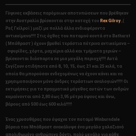
Γύψινες εκβάσεις παρόμοιων αποτυπώσεων που βρέθηκαν
στην Αυστραλία βρίσκονται στην κατοχή του
Rex Gilroy
,(
Ρεξ Γκίλροϊ ) μαζί με πολλά άλλα ενδιαφέροντα
αντικείμενα!!!! Στις όχθες του ποταμού κοντά στο Bathurst
( Μπάθραστ ) έχουν βρεθεί τεράστια πέτρινα αντικείμενα –
σφυρίδες, χόρτα, μαχαίρια αλλά και τμήματα χεριών –
βρίσκονται διάσπαρτα σε μια μεγάλη περιοχή!!!! Αυτά
ζυγίζουν οτιδήποτε από 8, 10, 15, έως 21 και 25 κιλά, τα
οποία θα μπορούσαν ενδεχομένως να έχουν κάνει και να
χρησιμοποιήσουν μόνο άνδρες τεράστιων αναλογιών!!!!! Οι
εκτιμήσεις για το πραγματικό μέγεθος αυτών των ανδρών
κυμαίνονται από 2,80 έως 3,95 μέτρα ύψους και άνω,
βάρους από 500 έως 600 κιλά!!!!!
Ένας χρυσοθήρας που έψαχνε τον ποταμό Winburndale
βόρεια του Μπάθραστ ανακάλυψε ένα μεγάλο χαλαζιανό
απολιθωμένο ανθρώπινο δόντι, πολύ μεγάλο για κάθε