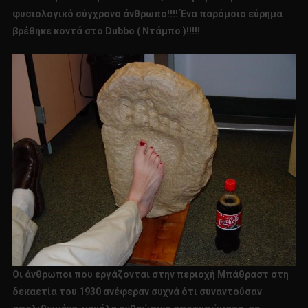
φυσιολογικό σύγχρονο άνθρωπο!!!! Ένα παρόμοιο εύρημα
βρέθηκε κοντά στο Dubbo ( Ντάμπο )!!!!!
Οι άνθρωποι που εργάζονται στην περιοχή Μπάθραστ στη
δεκαετία του 1930 ανέφεραν συχνά ότι συναντούσαν