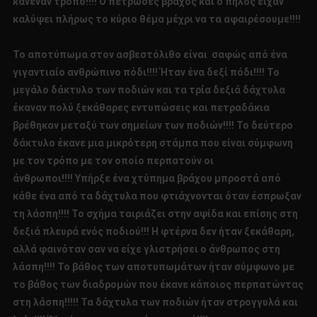
κανέναν τρόπο!!!! Ο πετρώδες βράχος και ο πηλός είχαν
καλύψει πλήρως το κύριο θέμα μέχρι να τα αφαιρέσουμε!!!!
Το αποτύπωμα στον ασβεστόλιθο είναι σαφώς από ένα
γιγαντιαίο ανθρώπινο πόδι!!!! Ήταν ένα δεξί πόδι!!!! Το
μεγάλο δάκτυλο των ποδιών και τα τρία δεξιά δάχτυλα
έκαναν πολύ ξεκάθαρες εντυπώσεις και πετραδάκια
βρέθηκαν μεταξύ των σημείων των ποδιών!!!! Το δεύτερο
δάκτυλο έκανε μια μικρότερη στάμπα που είναι σύμφωνη
με τον τρόπο με τον οποίο περπατούν οι
άνθρωποι!!!! Υπήρξε ένα χτύπημα βράχου μπροστά από
κάθε ένα από τα δάχτυλα που φτιάχνονται όταν έσπρωξαν
τη λάσπη!!!! Το σχήμα ταιριάζει στην αψίδα και επίσης στη
δεξιά πλευρά ενός ποδιού!!! Η φτέρνα δεν ήταν ξεκάθαρη,
αλλά φαινόταν σαν να είχε γλιστρήσει ο άνθρωπος στη
λάσπη!!!! Το βάθος των αποτυπωμάτων ήταν σύμφωνο με
το βάθος των διαδρομών που έκανε κάποιος περπατώντας
στη λάσπη!!!!! Τα δάχτυλα των ποδιών ήταν στρογγυλά και