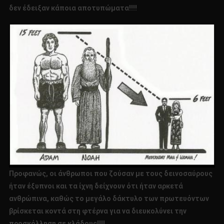
δεν έδειξαν κάποια αποτυπώματα!!!!
Προφανώς, οι άνθρωποι που ζούσαν με τους δεινοσαύρους
ήταν έξυπνοι και τα ίχνη δείχνουν ότι ήταν αρκετά
ανθρώπινα, καθώς το μεγάλο δάκτυλο των πρωτευόντων
βρίσκεται κοντά στη φτέρνα για να διευκολύνει την
προσκόλληση σε κλάδους!!!!