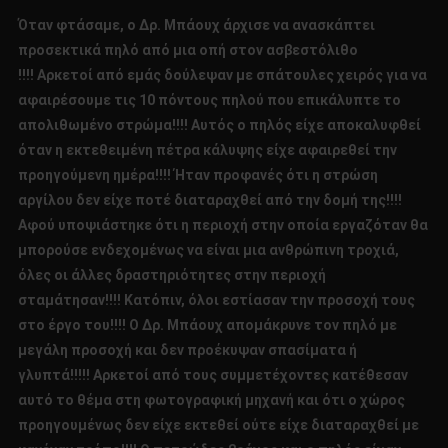
Όταν φτάσαμε, ο Δρ. Μπάουχ άρχισε να ανασκάπτει
προσεκτικά πηλό από μια οπή στον ασβεστόλιθο
!!!! Αρκετοί από εμάς δούλεψαν με σπάτουλες χειρός για να
αφαιρέσουμε τις 10 πόντους πηλού που επικάλυπτε το
απολιθωμένο στρώμα!!!! Αυτός ο πηλός είχε αποκαλυφθεί
όταν η εκτεθειμένη πέτρα κάλυψης είχε αφαιρεθεί την
προηγούμενη ημέρα!!!! Ήταν προφανές ότι η στρώση
αργίλου δεν είχε ποτέ διαταραχθεί από την δομή της!!!!
Αφού υποψιάστηκε ότι η περιοχή στην οποία εργαζόταν θα
μπορούσε ενδεχομένως να είναι μια ανθρώπινη τροχιά,
όλες οι άλλες δραστηριότητες στην περιοχή
σταμάτησαν!!!! Κατόπιν, όλοι εστίασαν την προσοχή τους
στο έργο του!!!! Ο Δρ. Μπάουχ απομάκρυνε τον πηλό με
μεγάλη προσοχή και δεν προέκυψαν σπασίματα ή
γλυπτά!!!!! Αρκετοί από τους συμμετέχοντες κατέθεσαν
αυτό το θέμα στη φωτογραφική μηχανή και ότι ο χώρος
προηγουμένως δεν είχε εκτεθεί ούτε είχε διαταραχθεί με