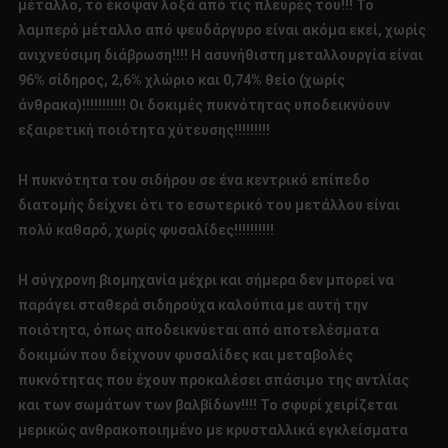
μέταλλο, το έκοψαν λοξά από τις πλευρές του!!! Το
λαμπερό μέταλλο από ψευδάργυρο είναι ακόμα εκεί, χωρίς
ανιχνεύσιμη διάβρωση!!!! Η ασυνήθιστη μεταλλουργία είναι
96% σίδηρος, 2,6% χλώριο και 0,74% θείο (χωρίς
άνθρακα)!!!!!!!!!!! Οι δοκιμές πυκνότητας υποδεικνύουν
εξαιρετική ποιότητα χύτευσης!!!!!!!!!
Η πυκνότητα του σιδήρου σε ένα κεντρικό επίπεδο
διατομής δείχνει ότι το εσωτερικό του μετάλλου είναι
πολύ καθαρό, χωρίς φυσαλίδες!!!!!!!!!!
Η σύγχρονη βιομηχανία μέχρι και σήμερα δεν μπορεί να
παράγει σταθερά σιδηρούχα καλούπια με αυτή την
ποιότητα, όπως αποδεικνύεται από αποτελέσματα
δοκιμών που δείχνουν φυσαλίδες και μεταβολές
πυκνότητας που έχουν προκαλέσει σπάσιμο της αντλίας
και των σωμάτων των βαλβίδων!!!! Το σφυρί χειρίζεται
μερικώς ανθρακοποιημένο με κρυσταλλικά εγκλείσματα