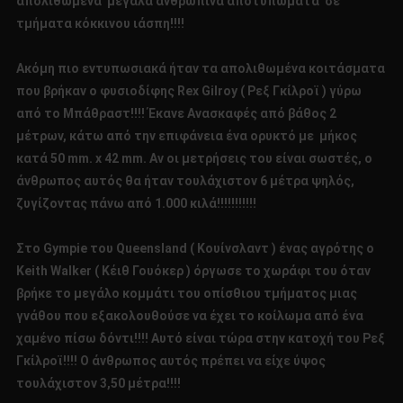
απολιθωμένα μεγάλα ανθρώπινα αποτυπώματα σε
τμήματα κόκκινου ιάσπη!!!!
Ακόμη πιο εντυπωσιακά ήταν τα απολιθωμένα κοιτάσματα
που βρήκαν ο φυσιοδίφης Rex Gilroy ( Ρεξ Γκίλροϊ ) γύρω
από το Μπάθραστ!!!! Έκανε Ανασκαφές από βάθος 2
μέτρων, κάτω από την επιφάνεια ένα ορυκτό με μήκος
κατά 50 mm. x 42 mm. Αν οι μετρήσεις του είναι σωστές, ο
άνθρωπος αυτός θα ήταν τουλάχιστον 6 μέτρα ψηλός,
ζυγίζοντας πάνω από 1.000 κιλά!!!!!!!!!!!
Στο Gympie του Queensland ( Κουίνσλαντ ) ένας αγρότης ο
Keith Walker ( Κέιθ Γουόκερ ) όργωσε το χωράφι του όταν
βρήκε το μεγάλο κομμάτι του οπίσθιου τμήματος μιας
γνάθου που εξακολουθούσε να έχει το κοίλωμα από ένα
χαμένο πίσω δόντι!!!! Αυτό είναι τώρα στην κατοχή του Ρεξ
Γκίλροϊ!!!! Ο άνθρωπος αυτός πρέπει να είχε ύψος
τουλάχιστον 3,50 μέτρα!!!!