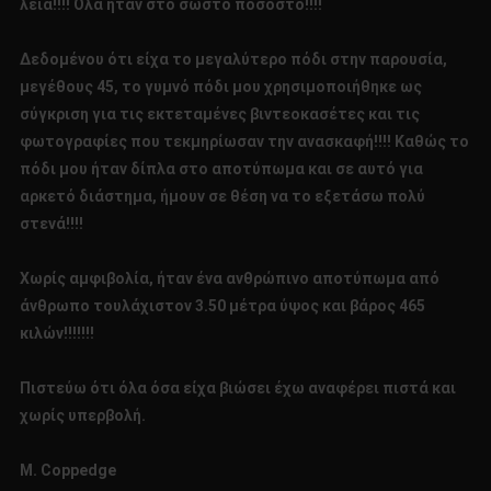
λεία!!!! Όλα ήταν στο σωστό ποσοστό!!!!
Δεδομένου ότι είχα το μεγαλύτερο πόδι στην παρουσία,
μεγέθους 45, το γυμνό πόδι μου χρησιμοποιήθηκε ως
σύγκριση για τις εκτεταμένες βιντεοκασέτες και τις
φωτογραφίες που τεκμηρίωσαν την ανασκαφή!!!! Καθώς το
πόδι μου ήταν δίπλα στο αποτύπωμα και σε αυτό για
αρκετό διάστημα, ήμουν σε θέση να το εξετάσω πολύ
στενά!!!!
Χωρίς αμφιβολία, ήταν ένα ανθρώπινο αποτύπωμα από
άνθρωπο τουλάχιστον 3.50 μέτρα ύψος και βάρος 465
κιλών!!!!!!!
Πιστεύω ότι όλα όσα είχα βιώσει έχω αναφέρει πιστά και
χωρίς υπερβολή.
Μ. Coppedge