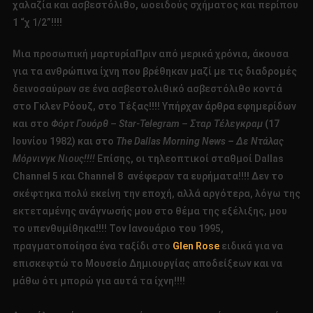
χαλαζία και ασβεστόλιθο, ωοειδούς σχήματος και περίπου
1 “χ 1/2”!!!!
Μια προσωπική μαρτυρίαΠριν από μερικά χρόνια, άκουσα
για τα ανθρώπινα ίχνη που βρέθηκαν μαζί με τις διαδρομές
δεινοσαύρων σε ένα ασβεστολιθικό ασβεστόλιθο κοντά
στο Γκλεν Ρόουζ, στο Τέξας!!!! Υπήρχαν άρθρα εφημερίδων
και στο
Φόρτ Γουόρθ – Star-Telegram – Σταρ Τέλεγκραμ
(17
Ιουνίου 1982) και στο
The Dallas Morning News – Δε Ντάλας
Μόρνινγκ Νιους!!!!
Επίσης, οι τηλεοπτικοί σταθμοί Dallas
Channel 5 και Channel 8 ανέφεραν τα ευρήματα!!!! Δεν το
σκέφτηκα πολύ εκείνη την εποχή, αλλά αργότερα, λόγω της
εκτεταμένης ανάγνωσής μου στο θέμα της εξέλιξης, μου
το υπενθυμίθηκα!!!! Τον Ιανουάριο του 1995,
πραγματοποίησα ένα ταξίδι στο
Glen Rose
ειδικά για να
επισκεφτώ το Μουσείο Δημιουργίας αποδείξεων και να
μάθω ότι μπορώ για αυτά τα ίχνη!!!!