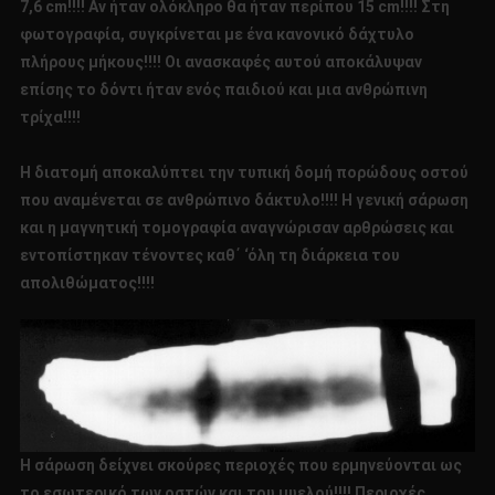
7,6 cm!!!! Αν ήταν ολόκληρο θα ήταν περίπου 15 cm!!!! Στη
φωτογραφία, συγκρίνεται με ένα κανονικό δάχτυλο
πλήρους μήκους!!!! Οι ανασκαφές αυτού αποκάλυψαν
επίσης το δόντι ήταν ενός παιδιού και μια ανθρώπινη
τρίχα!!!!
Η διατομή αποκαλύπτει την τυπική δομή πορώδους οστού
που αναμένεται σε ανθρώπινο δάκτυλο!!!! Η γενική σάρωση
και η μαγνητική τομογραφία αναγνώρισαν αρθρώσεις και
εντοπίστηκαν τένοντες καθ΄ ‘όλη τη διάρκεια του
απολιθώματος!!!!
Η σάρωση δείχνει σκούρες περιοχές που ερμηνεύονται ως
το εσωτερικό των οστών και του μυελού!!!! Περιοχές