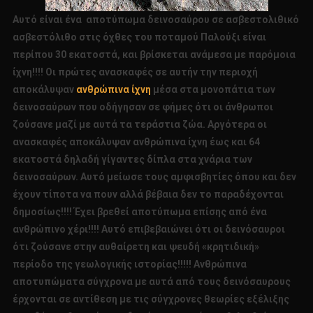
Αυτό είναι ένα αποτύπωμα δεινοσαύρου σε ασβεστολιθικό
ασβεστόλιθο στις όχθες του ποταμού Παλούξι είναι
περίπου 30 εκατοστά, και βρίσκεται ανάμεσα με παρόμοια
ίχνη!!!! Οι πρώτες ανασκαφές σε αυτήν την περιοχή
αποκάλυψαν
ανθρώπινα ίχνη
μέσα στα μονοπάτια των
δεινοσαύρων που οδήγησαν σε φήμες ότι οι άνθρωποι
ζούσανε μαζί με αυτά τα τεράστια ζώα. Αργότερα οι
ανασκαφές αποκάλυψαν ανθρώπινα ίχνη έως και 64
εκατοστά δηλαδή γίγαντες δίπλα στα χνάρια των
δεινοσαύρων. Αυτό μείωσε τους αμφισβητίες όπου και δεν
έχουν τίποτα να πουν αλλά βέβαια δεν το παραδέχονται
δημοσίως!!!! Έχει βρεθεί αποτύπωμα επίσης από ένα
ανθρώπινο χέρι!!!! Αυτό επιβεβαιώνει ότι οι δεινόσαυροι
ότι ζούσανε στην αυθαίρετη και ψευδή «κρητιδική»
περίοδο της γεωλογικής ιστορίας!!!!! Ανθρώπινα
αποτυπώματα σύγχρονα με αυτά από τους δεινόσαυρους
έρχονται σε αντίθεση με τις σύγχρονες θεωρίες εξέλιξης