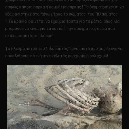
σαφώς κάποια σάρκα ή κομμάτια σάρκας ! Το δέρμα φαίνεται να
εξαφανίστηκε στο πάνω μέρος το σώματος του “πλάσματος
“! Το κρανίο φαίνεται να έχει μια τρύπα για τα μάτια, ίσως! Θα
μπορούσε να είναι για τα αυτιά ή την πραγματική αιτία που
σκότωσε αυτό το πλάσμα!
Τα πλευρά αυτού του “πλάσματος” είναι αυτό που μας έκανε να
αποκλείσουμε ότι ήταν σκελετός καρχαρία ή σαλαχιού!