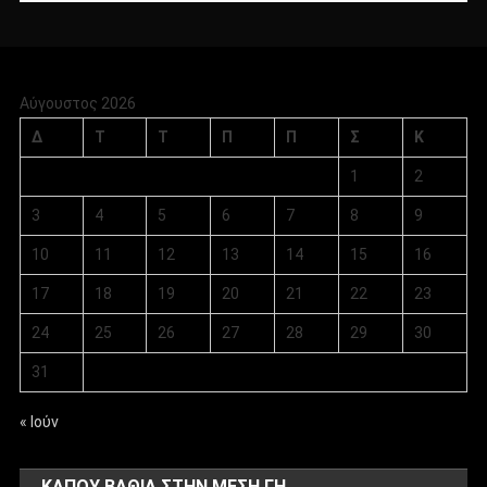
Αύγουστος 2026
Δ
Τ
Τ
Π
Π
Σ
Κ
1
2
3
4
5
6
7
8
9
10
11
12
13
14
15
16
17
18
19
20
21
22
23
24
25
26
27
28
29
30
31
« Ιούν
ΚΑΠΟΥ ΒΑΘΙΑ ΣΤΗΝ ΜΕΣΗ ΓΗ