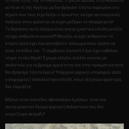
Οι ιδιοκτήτες της ιστοσελίδας έτρεξαν αμέσως στην θαλάσσια
αυτή ακτή της Αγγλίας μα δεν βρήκανε τίποτα παρά μόνο στο
σημείο που τους είχε δείξει ο άγνωστος να έχει αστυνομικούς
πολλούς όπου φαίνεται να είχαν μαζέψει το πλάσμα αυτό!
Το θαλάσσιο αυτό πλάσμα είναι ανατριχιαστικό επειδή μοιάζει
να έχει ανθρώπινο κρανίο!!!! Μοιάζει να έχει ανθρώπινο το
στέρνο αλλά έχει ένα ασυνήθιστο τελείωμα όπου πρέπει να
είναι τα πόδια του. Τι συμβαίνει λοιπόν!!;;!! Δεν έχει καθόλου
νόημα το όλο θέμα!;! Έχουμε ελέγξει πολλές εικόνες με
σκελετούς για να βρούμε ομοιότητες και στην πραγματικότητα
δεν βρήκαμε τίποτα όμοιο! Υπάρχουν μερικοί υποψήφιοι αλλά
ο (καρχαρίας) αποκλείστηκε επειδή, όπως εξηγούμε αργότερα,
δεν ταιριάζει!
Μήπως είναι ένα είδος αβυσσαλέου ή μήπως είναι ένα
ανατριχιαστικό δείγμα ψαριού ή θηλαστικού που δεν
γνωρίζουμε ακόμα!!;;!!