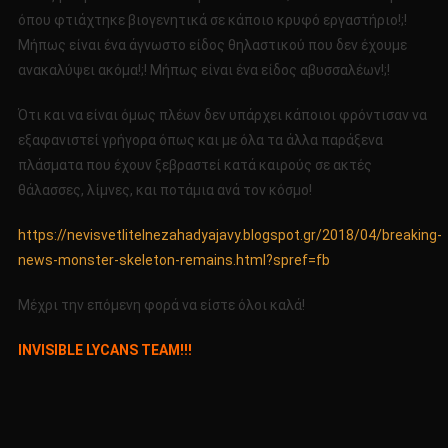
όπου φτιάχτηκε βιογενητικά σε κάποιο κρυφό εργαστήριο!;!
Μήπως είναι ένα άγνωστο είδος θηλαστικού που δεν έχουμε
ανακαλύψει ακόμα!;! Μήπως είναι ένα είδος αβυσσαλέων!;!
Ότι και να είναι όμως πλέων δεν υπάρχει κάποιοι φρόντισαν να
εξαφανιστεί γρήγορα όπως και με όλα τα άλλα παράξενα
πλάσματα που έχουν ξεβραστεί κατά καιρούς σε ακτές
θάλασσες, λίμνες, και ποτάμια ανά τον κόσμο!
https://nevisvetlitelnezahadyajavy.blogspot.gr/2018/04/breaking-
news-monster-skeleton-remains.html?spref=fb
Μέχρι την επόμενη φορά να είστε όλοι καλά!
INVISIBLE LYCANS TEAM!!!