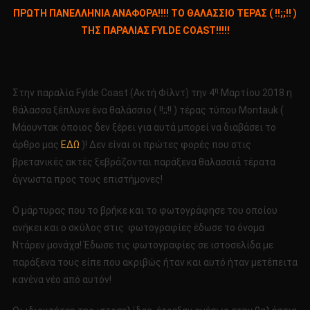
Το
ΠΡΩΤΗ ΠΑΝΕΛΛΗΝΙΑ ΑΝΑΦΟΡΑ!!!! ΤΟ ΘΑΛΑΣΣΙΟ ΤΕΡΑΣ ( !!;;!! )
ΠΡΩΤΗ
ΤΗΣ ΠΑΡΑΛΙΑΣ FYLDE COAST!!!!!
ΠΑΝΕΛΛ
ΑΝΑΦΟΡΑ
ΤΟ
ΘΑΛΑΣΣ
η
Στην παραλία Fylde Coast (Ακτή Φίλντ) την 4
Μαρτίου 2018 η
ΤΕΡΑΣ
θάλασσα ξέπλυνε ένα θαλάσσιο ( !!;;!! ) τέρας τύπου Montauk (
(
Μάουντακ όποιος δεν ξέρει για αυτά μπορεί να διαβάσει το
!!;;!!
άρθρο μας
ΕΔΩ
)! Δεν είναι οι πρώτες φορές που στις
)
ΤΗΣ
βρετανικές ακτές ξεβράζονται παράξενα θαλασσιά τέρατα
ΠΑΡΑΛΙ
άγνωστα προς τους επιστήμονες!
FYLDE
COAST!!!
Ο μάρτυρας που το βρήκε και το φωτογράφησε του οποίου
ανήκει και ο σκύλος στις φωτογραφίες έδωσε το όνομα
Ντάρεν μονάχα! Έδωσε τις φωτογραφίες σε ιστοσελίδα με
παράξενα τους είπε που ακριβώς ήταν και αυτό ήταν μετέπειτα
κανένα νέο από αυτόν!