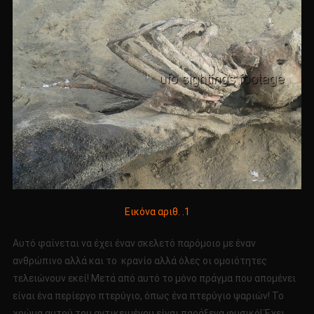
Εικόνα αριθ. .1
Αυτό φαίνεται να έχει έναν σκελετό παρόμοιο με έναν
ανθρώπινο αλλά και το κρανίο αλλά όλες οι ομοιότητες
τελειώνουν εκεί! Μετά από αυτό το μόνο πράγμα που απομένει
είναι ένα περίεργο πτερύγιο, όπως ένα πτερύγιο ψαριών! Το
χρώμα αυτού του αντικειμένου είναι παράξενα φυσικό! Έχει