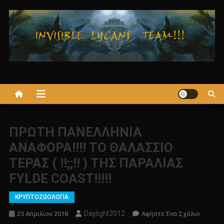
Μεταπηδήστε
στο
περιεχόμενο
ΠΡΩΤΗ ΠΑΝΕΛΛΗΝΙΑ
ΑΝΑΦΟΡΑ!!!! ΤΟ ΘΑΛΑΣΣΙΟ
ΤΕΡΑΣ ( !!;;!! ) ΤΗΣ ΠΑΡΑΛΙΑΣ
FYLDE COAST!!!!!
ΚΡΥΠΤΟΖΩΟΛΟΓΙΑ
Daylight2012
Για
25 Απριλίου 2018
Αφήστε Ένα Σχόλιο