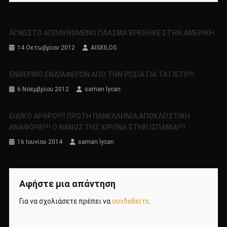
ΑΓΝΩΣΤΟ ΑΠΟΛΥΘΩΜΕΝΟ ΠΛΑΣΜΑ ΒΡΕΘΗΚΕ ΣΤΗΝ ΑΜΕΡΙΚΗ
14 Οκτωβρίου 2012
AISXILOS
ΕΝΘΕΡΜΟ ENΔΙΑΦΕΡΟΝ ΑΠΟ ΤΗΝ ΡΩΣΙΑ ΓΙΑ ΤΑ ΓIΕΤΙ!!!!
6 Νοεμβρίου 2012
saman lycan
ΕΙΔΙΚΟ ΑΡΘΡΟ!!!! ΠΡΩΤΗ ΠΑΝΕΛΛΗΝΙΑ ΑΠΟΚΛΕΙΣΤΙΚΗ
ΑΝΑΦΟΡΑ!!!! Ο ΝΑΝΟΣ ΤΗΣ ΧΙΡΟΝΑ ΣΤΗΝ ΙΣΠΑΝΙΑ!!!!
16 Ιουνίου 2014
saman lycan
Αφήστε μια απάντηση
Για να σχολιάσετε πρέπει να
συνδεθείτε
.