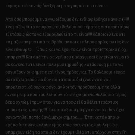
τέρας αυτό κανείς δεν ξέρει με σιγουριά το τι είναι .
Από όσο μπορούμε να γνωρίζουμε δεν ενδιαφέρθηκε κανείς ( !!!!!
) να μαζέψει το κουφάρι του θαλάσσιου τέρατος για περεταίρω
εξετάσεις ώστε να εξακριβωθεί το τι είναι!!!! Κάποιοι λένε ότι
το μάζεψαν μυστικά το βράδυ αν και οι πληροφορίες αυτές δεν
είναι έγκυρες…. Όπως και να έχει το αν είναι προϊστορικό ή όχι
υπάρχει!!!! Και από την στιγμή που υπάρχει και δεν είναι γνωστό
σε κανένα τότε είναι πολύ μυστηριώδης κατάσταση με το να
οργιάζουν οι φήμες περί τίνος πρόκειται. Το θαλάσσιο τέρας
αυτό έχει τεράστια δόντια τα οποία δείχνουν να είναι
αποκλειστικά σαρκοφάγο, αν λοιπόν προσθέσουμε τα άλλα
εννέα μέτρα που του λείπουν τότε έχουμε ένα θαλάσσιο τέρας
δέκα οχτώ μέτρων όπου για να τραφεί θα θέλει τεράστιες
ποσότητες τροφής!!!! Το ποιο αξιοπερίεργο είναι ότι δεν έχει
συναντηθεί ποτές ξανά μέχρι σήμερα……. Έτσι κατά κάποιο
τρόπο δικαιώνει όλους εμάς τους ερευνητές που λέμε ότι
υπάρχουν είδη τα οποία δεν έχουμε ιδέα ότι υπάρχουν στην Γη