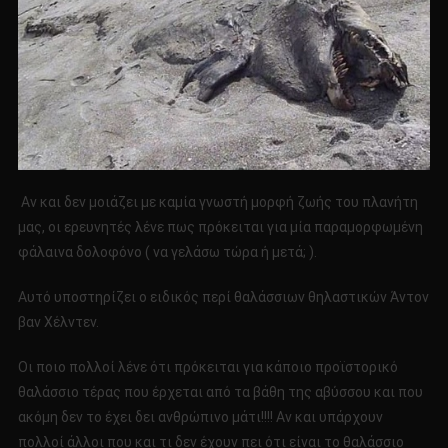
Αν και δεν μοιάζει με καμία γνωστή μορφή ζωής του πλανήτη
μας, οι ερευνητές λένε πως πρόκειται για μία παραμορφωμένη
φάλαινα δολοφόνο ( να γελάσω τώρα ή μετά; ).
Αυτό υποστηρίζει ο ειδικός περί θαλάσσιων θηλαστικών Άντον
βαν Χέλντεν.
Οι ποιο πολλοί λένε ότι πρόκειται για κάποιο προϊστορικό
θαλάσσιο τέρας που έρχεται από τα βάθη της αβύσσου και που
ακόμη δεν το έχει δει ανθρώπινο μάτι!!!! Αν και υπάρχουν
πολλοί άλλοι που και τι δεν έχουν πει ότι είναι το θαλάσσιο