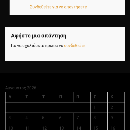
Συνδεθείτε για να απαντήσετε
Αφήστε μια απάντηση
Για να σχολιάσετε πρέπει να
συνδεθείτε
.
Αύγουστος 2026
Δ
Τ
Τ
Π
Π
Σ
Κ
1
2
3
4
5
6
7
8
9
10
11
12
13
14
15
16