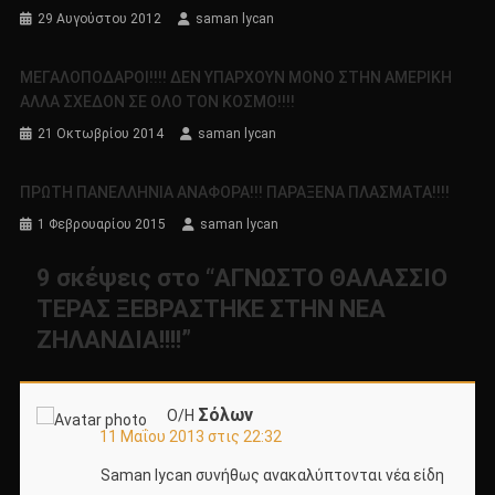
29 Αυγούστου 2012
saman lycan
ΜΕΓΑΛΟΠΟΔΑΡΟΙ!!!! ΔΕΝ ΥΠΑΡΧΟΥΝ ΜΟΝΟ ΣΤΗΝ ΑΜΕΡΙΚΗ
ΑΛΛΑ ΣΧΕΔΟΝ ΣΕ ΟΛΟ ΤΟΝ ΚΟΣΜΟ!!!!
21 Οκτωβρίου 2014
saman lycan
ΠΡΩΤΗ ΠΑΝΕΛΛΗΝΙΑ ΑΝΑΦΟΡΑ!!! ΠΑΡΑΞΕΝΑ ΠΛΑΣΜΑΤΑ!!!!
1 Φεβρουαρίου 2015
saman lycan
9 σκέψεις στο “
ΑΓΝΩΣΤΟ ΘΑΛΑΣΣΙΟ
ΤΕΡΑΣ ΞΕΒΡΑΣΤΗΚΕ ΣΤΗΝ ΝΕΑ
ΖΗΛΑΝΔΙΑ!!!!
”
Σόλων
Ο/Η
11 Μαΐου 2013 στις 22:32
Saman lycan συνήθως ανακαλύπτονται νέα είδη