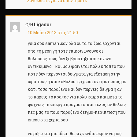
Συνδεθείτε για να απαντήσετε
Ligador
Ο/Η
10 Μαΐου 2013 στις 21:50
γεια σου saman ,εαν ολα αυτα τα ζωα ερχονται
απο τη μεση γη τοτε επικοινωνουνε οι
θαλασσες..πως δεν ξεβραστηξε και κανενα
αντικειμενο …και μου φαινεται πολυ υποπτο που
ποτε δεν περνονται δειγματα για εξεταση στην
ωρα τους η και καθολου..ερχεσαι αντιμετωπος με
κατι τοσο παραξενο και δεν περνεις δειγμα η αν
το παρεις το κρατας για πολυ καιρο και μετα το
ψαχνεις…περιεργα πραγματα..και τελος αν θελεις
πες μας το ποιο παραξενο δειγμα-περιπτωση που
επεσε στα χερια σου
να ριξω και μια ιδεα…θα ειχε ενδιαφερον να μας