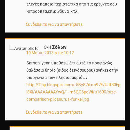
ελεγες καποια περιστατικα απο τις ερευνες σου
-απροοπτα,επικινδυνα ,κτλ
Συνδεθείτε για να απαντήσετε
Σόλων
Ο/Η
10 Μαΐου 2013 στις 10:12
Saman lycan υποθέτω ότι αυτό το προφανώς
θαλάσσιο θηρίο (είδος δεινόσαυρου) ανήκει στην
οικογένεια των πλησιοσαυρίδων!
http://2.bp.blogspot.com/-5ByS7dxm97E/UJf80Fp
I8XI/AAAAAAAAYwQ/1-m6QO6poWI/s1600/size-
comparison-pliosaurus-funkei.jpg
Συνδεθείτε για να απαντήσετε