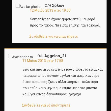
Σόλων
Ο/Η
12 Μαΐου 2013 στις 19:00
Saman lycan έχουν εμφανιστεί μια φορά
προς το παρόν. Να είσαι επίσης πάντα καλά.
Συνδεθείτε για να απαντήσετε
Aggelos_21
Ο/Η
11 Μαΐου 2013 στις 17:58
γεια και απο μενα εγω πιστευω μπορει να ειναι και
πειραματα που κανουν αγγλοι και αμερικανοι με
διασταυρωσεις ζωων αλλα ψοφανε….καλυτερα
που πεθαινουν μην παμε καμια μερα για μπανιο
και βγει κανας δεινοσαυρος…χαχαχα
Συνδεθείτε για να απαντήσετε