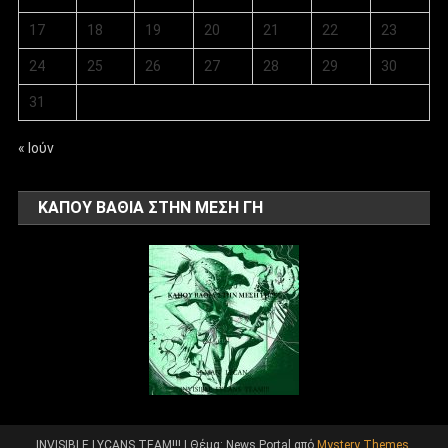
17
18
19
20
21
22
23
24
25
26
27
28
29
30
31
« Ιούν
ΚΑΠΟΥ ΒΑΘΙΑ ΣΤΗΝ ΜΕΣΗ ΓΗ
INVISIBLE LYCANS TEAM!!!
|
Θέμα: News Portal από
Mystery Themes
.