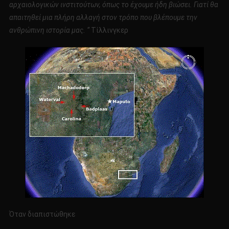
αρχαιολογικών ινστιτούτων, όπως το έχουμε ήδη βιώσει.
Γιατί θα
απαιτηθεί μια πλήρη αλλαγή στον τρόπο που βλέπουμε την
ανθρώπινη ιστορία μας. “
Tίλλινγκερ
Όταν διαπιστώθηκε