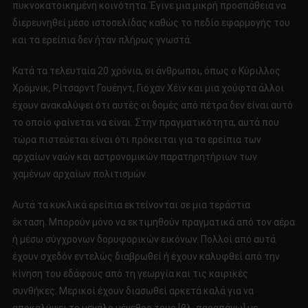
πυκνοκατοικημένη κοινότητα. Έγινε μια μικρή προσπάθεια να
διερευνηθεί μέσο ιστοσελίδας καθώς το πεδίο εφαρμογής του
και τα ερείπια δεν ήταν πλήρως γνωστά.
Κατά τα τελευταία 20 χρόνια, οι άνθρωποι, όπως ο Κύριλλος
Χρόμνικ, Ρίτσαρντ Γουέηντ, Γιόχαν Χέϊν και μια χούφτα άλλοι
έχουν ανακαλύψει ότι αυτές οι δομές από πέτρα δεν είναι αυτό
το οποίο φαίνεται να είναι. Στην πραγματικότητα, αυτά που
τώρα πιστεύεται είναι ότι πρόκειται για τα ερείπια των
αρχαίων ναών και αστρονομικών παρατηρητήριων των
χαμένων αρχαίων πολιτισμών.
Αυτά τα κυκλικά ερείπια εκτείνονται σε μια τεράστια
έκταση. Μπορούν μόνο να εκτιμηθούν πραγματικά από τον αέρα
ή μέσω σύγχρονων δορυφορικών εικόνων. Πολλοί από αυτά
έχουν σχεδόν εντελώς διαβρωθεί ή έχουν καλυφθεί από την
κίνηση του εδάφους από τη γεωργία και τις καιρικές
συνθήκες. Μερικοί έχουν διασωθεί αρκετά καλά για να