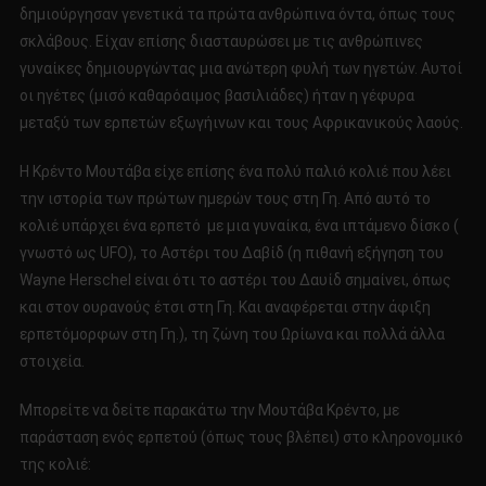
δημιούργησαν γενετικά τα πρώτα ανθρώπινα όντα, όπως τους
σκλάβους. Είχαν επίσης διασταυρώσει με τις ανθρώπινες
γυναίκες δημιουργώντας μια ανώτερη φυλή των ηγετών. Αυτοί
οι ηγέτες (μισό καθαρόαιμος βασιλιάδες) ήταν η γέφυρα
μεταξύ των ερπετών εξωγήινων και τους Αφρικανικούς λαούς.
Η Κρέντο Μουτάβα είχε επίσης ένα πολύ παλιό κολιέ που λέει
την ιστορία των πρώτων ημερών τους στη Γη. Από αυτό το
κολιέ υπάρχει ένα ερπετό με μια γυναίκα, ένα ιπτάμενο δίσκο (
γνωστό ως UFO), το Αστέρι του Δαβίδ (η πιθανή εξήγηση του
Wayne Herschel είναι ότι το αστέρι του Δαυίδ σημαίνει, όπως
και στον ουρανούς έτσι στη Γη. Και αναφέρεται στην άφιξη
ερπετόμορφων στη Γη.), τη ζώνη του Ωρίωνα και πολλά άλλα
στοιχεία.
Μπορείτε να δείτε παρακάτω την Μουτάβα Κρέντο, με
παράσταση ενός ερπετού (όπως τους βλέπει) στο κληρονομικό
της κολιέ: