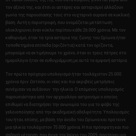
τον άξονά της, και έτσι οι αστέρες και αστερισμοί αλλάζουν
γωνία της παρουσίασης τους στο νυχτερινό ουρανό σε κυκλική
βάση. Αυτή η περιστροφή, που ονομάζεται μετάπτωση
ολοκληρώνει έναν κύκλο περίπου κάθε 26.000 χρόνια. Με τον
καθορισμό, όταν τα τρία αστέρια της ζώνης του Ωρίωνα ήταν
τοποθετημένα επίπεδα (οριζόντια) κατά τον ορίζοντα,
μπορούμε να εκτιμήσουμε το χρόνο, όταν οι τρεις πέτρες στο
ημερολόγιο ήταν σε ευθυγράμμιση με αυτά τα εμφανή αστέρια.
Τον πρώτο πρόχειρο υπολογισμό ήταν τουλάχιστον 25.000
χρόνια πριν. Ωστόσο, οι νέες και πιο ακριβείς μετρήσεις
συνέχισαν να αυξάνουν την ηλικία. Ο επόμενος υπολογισμός
παρουσιάστηκε από τον αρχαιολόγο-αστρονόμο ο οποίος
επιθυμεί να διατηρήσει την ανωνυμία του για το φόβο της
γελοιοποίησης από την ακαδημαϊκή αδελφότητα. Υπολογισμός
του ήταν, επίσης, με βάση την άνοδο του Ωρίωνα και πρότεινε
μια ηλικία τουλάχιστον 75.000 χρόνια. Η πιο πρόσφατη και πιο
σοβαρή μέτρηση, που έγινε τον Ιούνιο του 2009, προτείνει μια