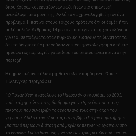
όπου ζούσαν και εργάζονταν μαζί, ήταν μια σημαντική
ανακάλυψη από μόνη της. Αλλά το να χρονολογηθεί ήταν ένα
πρόβλημα. Η πατίνα στους τοίχους πρότεινε ότι οι δομές ήταν
πολύ παλιές. Άνθρακας 14 με τον οποίο γίνεται η χρονολόγηση
γίνεται σε πράγματα όταν πυρκαγιές εισάγουν τη δυνατότητα
ότι τα δείγματα θα μπορούσαν να είναι χρονολογήσιμα από τις
πρόσφατες πυρκαγιές γρασιδιού του οποίου είναι κοινά στην
περιοχή.
Η σημαντική ανακάλυψη ήρθε εντελώς απρόσμενα. Όπως
Τίλλινγκερ περιγράφει:
” Ο Γιόχαν Χέϊν ανακάλυψε το Ημερολόγιο του Αδάμ, το 2003,
από ατύχημα.
Ήταν στη διαδρομή για να βρει έναν από τους
πιλότους που συνετρίβη το αεροπλάνο τους στην άκρη του
γκρεμού.
Δίπλα στον τόπο της συντριβής ο Γιόχαν παρατήρησε
μια πολύ περίεργη διάταξη από μεγάλες πέτρες να βγαίνουν από
το έδαφος.
Ενώ η διάσωση γινόταν των τραυματιών από περίπου