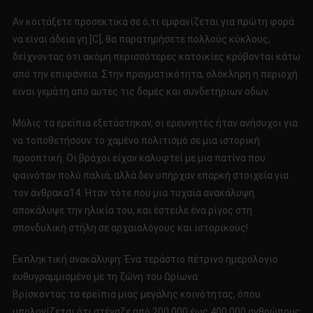
Αν κοιτάξετε προσεκτικά σε ό,τι εμφανίζεται για πρώτη φορά
να είναι άδεια γη [C], θα παρατηρήσετε πολλούς κύκλους,
δείχνοντας ότι ακόμη περισσότερες κατοικίες κρύβονται κάτω
από την επιφάνεια. Στην πραγματικότητα, ολόκληρη η περιοχή
είναι γεμάτη από αυτές τις δομές και συνδετήριων οδών.
Μόλις τα ερείπια εξετάστηκαν, οι ερευνητές ήταν ανήσυχοι για
να τοποθετήσουν το χαμένο πολιτισμό σε μια ιστορική
προοπτική. Οι βράχοι είχαν καλυφτεί με μια πατίνα που
φαινόταν πολύ παλιά, αλλά δεν υπήρχαν επαρκή στοιχεία για
τον άνθρακα14. Ήταν τότε που μια τυχαία ανακάλυψη
αποκάλυψε την ηλικία του, και έστειλε ένα ρίγος στη
σπονδυλική στήλη σε αρχαιολόγους και ιστορικούς!
Εκπληκτική ανακάλυψη: Ένα τεράστιο πέτρινο ημερολόγιο
ευθυγραμμισμένο με τη ζώνη του Ωρίωνα
Βρίσκοντας τα ερείπια μιας μεγάλης κοινότητας, όπου
υπολογίζεται ότι στέγαζε από 200.000 έως 400.000 ανθρώπους