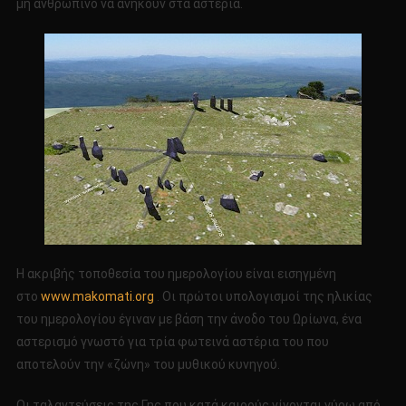
μη ανθρώπινο να ανήκουν στα αστέρια.
Η ακριβής τοποθεσία του ημερολογίου είναι εισηγμένη
στο
www.makomati.org
. Οι πρώτοι υπολογισμοί της ηλικίας
του ημερολογίου έγιναν με βάση την άνοδο του Ωρίωνα, ένα
αστερισμό γνωστό για τρία φωτεινά αστέρια του που
αποτελούν την «ζώνη» του μυθικού κυνηγού.
Οι ταλαντεύσεις της Γης που κατά καιρούς γίνονται γύρω από