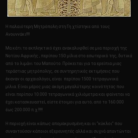
Η παλαιότερη Μητρόπολη στη Γη χτίστηκε από τους
Ανουννάκι!!!!
Μα κάτι το εκπληκτικό έχει ανακαλυφθεί σε μια περιοχή της
Νοτίου Αφρικής , περίπου 150 μίλια στο εσωτερικό της, δυτικά
από το λιμάνι του Μαπούτο. Πρόκειται για τα ερείπια μιας
τεράστιας μητρόπολης, σε συντηρητικές εκτιμήσεις που
έκαναν οι αρχαιολόγοι, είναι περίπου 1500 τετραγωνικά
μίλια. Είναι μέρος μιας ακόμη μεγαλύτερης κοινότητας που
είναι περίπου 10.000 τετραγωνικά χιλιόμετρα και φαίνεται να
έχει κατασκευαστεί, είστε έτοιμοι για αυτό; από το 160.000
έως 200.000 π.χ.!!!!!
Η περιοχή είναι κάπως απομακρυσμένη και οι “κύκλοι” που
συναντούσαν κάποιοι εξερευνητές αλλά και συχνά απαντώνται