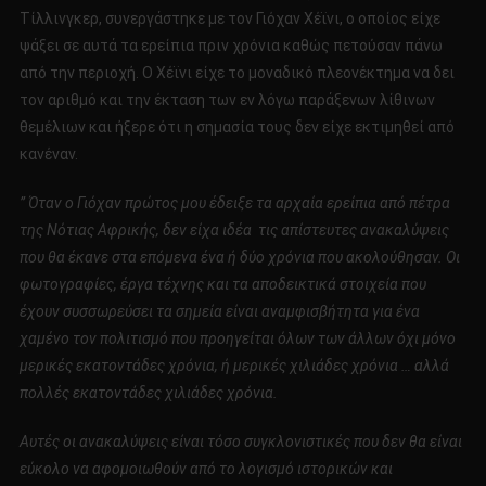
Tίλλινγκερ, συνεργάστηκε με τον Γιόχαν Χέϊνι, ο οποίος είχε
ψάξει σε αυτά τα ερείπια πριν χρόνια καθώς πετούσαν πάνω
από την περιοχή. Ο Χέϊνι είχε το μοναδικό πλεονέκτημα να δει
τον αριθμό και την έκταση των εν λόγω παράξενων λίθινων
θεμέλιων και ήξερε ότι η σημασία τους δεν είχε εκτιμηθεί από
κανέναν.
” Όταν ο Γιόχαν πρώτος μου έδειξε τα αρχαία ερείπια από πέτρα
της Νότιας Αφρικής, δεν είχα ιδέα τις απίστευτες ανακαλύψεις
που θα έκανε στα επόμενα ένα ή δύο χρόνια που ακολούθησαν.
Οι
φωτογραφίες, έργα τέχνης και τα αποδεικτικά στοιχεία που
έχουν συσσωρεύσει τα σημεία είναι αναμφισβήτητα για ένα
χαμένο τον πολιτισμό που προηγείται όλων των άλλων όχι μόνο
μερικές εκατοντάδες χρόνια, ή μερικές χιλιάδες χρόνια … αλλά
πολλές εκατοντάδες χιλιάδες χρόνια.
Αυτές οι ανακαλύψεις είναι τόσο συγκλονιστικές που δεν θα είναι
εύκολο να αφομοιωθούν από το λογισμό ιστορικών και