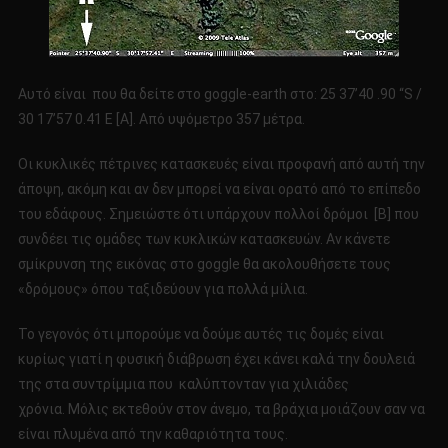
Αυτό είναι που θα δείτε στο goggle-earth στο: 25 37’40 .90 “S /
30 17’57 0.41 E [A]. Από υψόμετρο 357 μέτρα.
Οι κυκλικές πέτρινες κατασκευές είναι προφανή από αυτή την
άποψη, ακόμη και αν δεν μπορεί να είναι ορατό από το επίπεδο
του εδάφους. Σημειώστε ότι υπάρχουν πολλοί δρόμοι [Β] που
συνδέει τις ομάδες των κυκλικών κατασκευών. Αν κάνετε
σμίκρυνση της εικόνας στο goggle θα ακολουθήσετε τους
«δρόμους» όπου ταξιδεύουν για πολλά μίλια.
Το γεγονός ότι μπορούμε να δούμε αυτές τις δομές είναι
κυρίως γιατί η φυσική διάβρωση έχει κάνει καλά την δουλειά
της στα συντρίμμια που καλύπτονταν για χιλιάδες
χρόνια. Μόλις εκτεθούν στον άνεμο, τα βράχια μοιάζουν σαν να
είναι πλυμένα από την καθαριότητα τους.