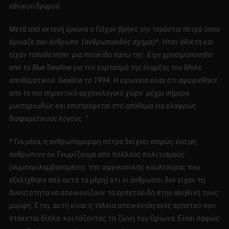
εθνικού δρυμού.
Μετά από εκτενή έρευνα ο Γιόχαν βρήκε την τεράστια πετρά όπου
έμοιαζε σαν άνθρωπο (ανθρωποειδές σχήμα)*.
Ήταν άθικτη και
είχαν τοποθετήσει μια πινακίδα πάνω της.
Είχε χρησιμοποιηθεί
από το
Blue
Swallow
για τον εορτασμό της έναρξης του Μπλε
αποθεματικού
Swallow
το 1994.
Η ειρωνεία είναι ότι αφαιρέθηκε
από το πιο σημαντικό αρχαιολογικό χώρο μέχρι σήμερα
μυστηριωδώς και επιστρέφεται στο απόθεμα για ελαφρώς
διαφορετικούς λόγους. “
* Για μένα, η ανθρωπόμορφη πέτρα δείχνει σαφώς ένα μη
ανθρώπινο ον. Γνωρίζουμε από πολλούς πολιτισμούς
(συμπεριλαμβανομένης της αφρικανικής κουλτούρας που
εξελίχθηκε από αυτά τα μέρη) ότι οι άνθρωποι δεν είχαν τη
δυνατότητα να απεικονίζουν τα ερπετοειδή στην αληθινή τους
μορφή. Έτσι, αυτή είναι η τέλεια απεικόνιση ενός ερπετού που
στέκεται δίπλα κοιτάζοντας τη ζώνη του Ωρίωνα. Είναι σαφώς