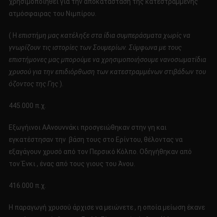
χρησιμοποιηθεί για την αποκατάσταση της κατεστραμμένης
ατμόσφαιρας του Νιμπίρου.
( Η
επιστήμη μας κατέληξε στα ίδια συμπεράσματα χωρίς να
γνωρίζουν τις ιστορίες των Σουμερίων. Σύμφωνα με τους
επιστήμονες μας μπορούμε να χρησιμοποιήσουμε νανοσωματίδια
χρυσού για την επιδιόρθωση των κατεστραμμένων στιβάδων του
όζοντος της Γης
).
445.000 π.χ.
Εξωγήινοι AΑνουννάκι προσγειώθηκαν στην γη και
εγκατέστησαν την βάση τους στο Ερίντου, θέλοντας να
εξαγάγουν χρυσό από τον Περσικό Κόλπο. Οδηγήθηκαν από
τον Ένκι , ένας από τους γιους του Άνου.
416.000 π.χ.
Η παραγωγή χρυσού άρχισε να μειώνετε , η οποία μείωση έκανε