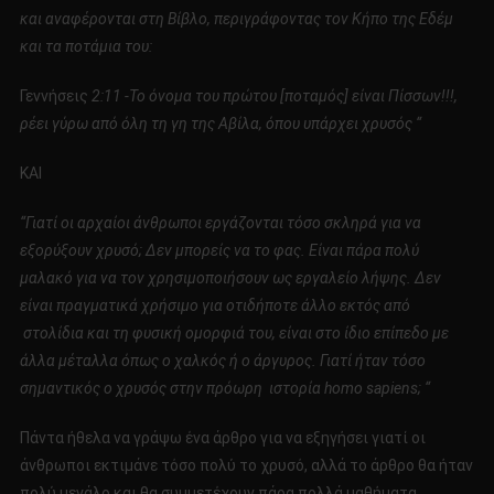
και αναφέρονται στη Βίβλο, περιγράφοντας τον Κήπο της Εδέμ
και τα ποτάμια του:
Γεννήσεις
2:11
-Το όνομα του πρώτου [ποταμός] είναι Πίσσων!!!,
ρέει γύρω από όλη τη γη της Αβίλα, όπου υπάρχει χρυσός “
ΚΑΙ
“Γιατί οι αρχαίοι άνθρωποι εργάζονται τόσο σκληρά για να
εξορύξουν χρυσό;
Δεν μπορείς να το φας.
Είναι πάρα πολύ
μαλακό για να τον χρησιμοποιήσουν ως εργαλείο λήψης.
Δεν
είναι πραγματικά χρήσιμο για οτιδήποτε άλλο εκτός από
στολίδια και τη φυσική ομορφιά του, είναι στο ίδιο επίπεδο με
άλλα μέταλλα όπως ο χαλκός ή ο άργυρος.
Γιατί ήταν τόσο
σημαντικός ο χρυσός στην πρόωρη ιστορία
homo
sapiens
; “
Πάντα ήθελα να γράψω ένα άρθρο για να εξηγήσει γιατί οι
άνθρωποι εκτιμάνε τόσο πολύ το χρυσό, αλλά το άρθρο θα ήταν
πολύ μεγάλο και θα συμμετέχουν πάρα πολλά μαθήματα