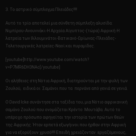
3. Το αστρικό σύμπλεγμα Πλειάδες!!!!
Αυτό το τρίο αποτελεί μια σύνθετη σύμπλεξη αλυσίδα:
Νιμπίρου-Ανουννάκι-Η Αρχαία Αίγυπτος-(τώρα) Αφρική-Η
λατρεία των Ιλλουμινάτοι-Βατικανό-Ωρίωνας-Πλειάδες-
Τελετουργικές λατρείες-Ναοί και πυραμίδες.
[youtube]http://www.youtube.com/watch?
v=P7MR6DH3NAc[/youtube]
Οι αλήθειες στη Νότια Αφρική, διατηρούνται με την φυλή των
Ζουλού, ειδικά οι Σαμάνοι που τα περνάνε από γενιά σε γενιά.
Ο David Icke συνάντησε στα ταξίδια του, μια Νότιο αφρικανική
σαμάνο Ζουλού που ονομάζεται Κρέντο Μουτάβα. Αυτό το
υπέροχο πρόσωπο αφηγείται την ιστορία των πρώτων θεών
της Αφρικής. Ήταν ερπετά εξωγήινοι που ήρθαν στην Αφρική
για να εξορύξουν χρυσό!!!! Επειδή χρειάζονταν εργαζόμενους,