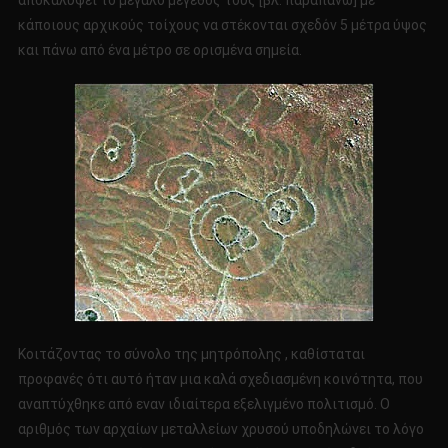
αποκαλύψει το μεγάλο μέγεθος τους [βλ. παραπάνω] με
κάποιους αρχικούς τοίχους να στέκονται σχεδόν 5 μέτρα ύψος
και πάνω από ένα μέτρο σε ορισμένα σημεία.
Κοιτάζοντας το σύνολο της μητρόπολης , καθίσταται
προφανές ότι αυτό ήταν μια καλά σχεδιασμένη κοινότητα, που
αναπτύχθηκε από εναν ιδιαίτερα εξελιγμένο πολιτισμό. Ο
αριθμός των αρχαίων μεταλλείων χρυσού υποδηλώνει το λόγο