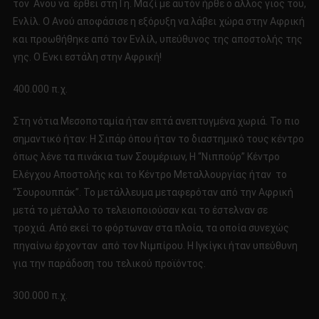
τον Aνου να έρθει στη Γη. Μαζί με αυτόν ήρθε ο άλλος γιος του,
Ενλίλ. Ο Ανού αποφάσισε η εξόρυξη να λάβει χώρα στην Αφρική
και προωθήθηκε από τον Ενλίλ, υπεύθυνος της αποστολής της
γης. Ο Ενκι εστάλη στην Αφρική!
400.000 π.χ.
Στη νότια Μεσοποταμία ήταν επτά ανεπτυγμένα χωριά. Το πιο
σημαντικό ήταν: Η Σιπάρ όπου ήταν το διαστημικό τους κέντρο
όπως λένε τα πινάκια των Σουμέριων, Η “Νιππούρ” Κέντρο
Ελέγχου Αποστολής και το Κέντρο Μεταλλουργίας ήταν το
“Σουρουππάκ”. Το μετάλλευμα μεταφερόταν από την Αφρική
μετά το μέταλλο το τελειοποιούσαν και το έστελναν σε
τροχιά. Από εκεί το φόρτωναν στα πλοία, τα οποία συνεχώς
πηγαίνω έρχονταν από τον Νιμπίρου. Η Ιγκίγκι ήταν υπεύθυνη
για την παράδοση του τελικού προϊόντος.
300.000 π.χ.