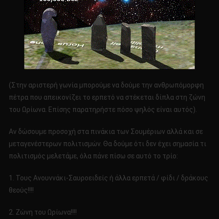
(Στην αριστερή γωνία μπορούμε να δούμε την ανθρωπόμορφη
πέτρα που απεικονίζει το ερπετό να στέκεται δίπλα στη ζώνη
του Ωρίωνα. Επίσης παρατηρήστε πόσο ψηλός είναι αυτός).
Αν δώσουμε προσοχή στα πινάκια των Σουμέριων αλλά και σε
μεταγενέστερων πολιτισμών. Θα δούμε ότι δεν έχει σημασία τι
πολιτισμός μελετάμε, όλα πάνε πίσω σε αυτό το τρίο:
1. Τους Ανουννάκι-Σαυροειδείς ή άλλα ερπετά / φίδι / δράκους
θεούς!!!!
2. Ζώνη του Ωρίωνα!!!!