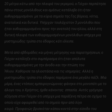
20 μέτρα κάτω από την πλευρά του γκρεμού, ο Γιόχαν περπάτησε
πάνω στους μονόλιθους και αμέσως κατάλαβε ότι ήταν
ευθυγραμμισμένοι με τα κύρια σημεία της Γης βόρεια, νότια,
ανατολικά και δυτικά.
Υπήρχαν τουλάχιστον 3 μονόλιθοι που
ήταν ευθυγραμμισμένοι προς την ανατολή του ηλίου, αλλά στη
δυτική πλευρά των ευθυγραμμισμένων μονόλιθων υπήρχε μια
μυστηριώδης τρύπα στο έδαφος κάτι έλειπε.
Μετά από εβδομάδες και μήνες μέτρησης και παρατηρήσεων, ο
Γιόχαν κατέληξε στο συμπέρασμα ότι ήταν απόλυτα
ευθυγραμμισμένες με την άνοδο και την πτώση του
Ήλιου.
Καθόρισε τα ηλιοστάσια και τις ισημερίες.
Αλλά η
μυστηριώδης τρύπα στο έδαφος παρέμεινε ένα μεγάλο πάζλ.
Μια
μέρα, ένας ντόπιος εμπειρογνώμονας φάνηκε στο μονοπάτι με το
άλογο του, ο Χρήστος, ήρθε κάνοντας ιππασία.
Αυτός γρήγορα
εξήγησε στον Γιόχαν ότι υπήρχε μια παράξενη πέτρα σε σχήμα το
οποίο είχε αφαιρεθεί από το σημείο πριν από λίγο
καιρό.
Προφανώς βρισκόταν κάπου κοντά στην είσοδο του