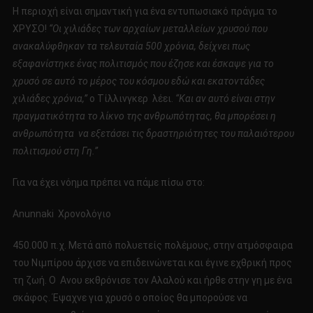
Η περιοχή είναι σημαντική για ένα εντυπωσιακό πράγμα το
ΧΡΥΣΟ!
“Οι χιλιάδες των αρχαίων μεταλλείων χρυσού που
ανακαλύφθηκαν τα τελευταία 500 χρόνια, δείχνει πως
εξαφανίστηκε ένας πολιτισμός που έζησε και έσκαψε για το
χρυσό σε αυτό το μέρος του κόσμου εδώ και εκατοντάδες
χιλιάδες χρόνια,”
ο Τίλλινγκερ λέει.
“Και αν αυτό είναι στην
πραγματικότητα το λίκνο της ανθρωπότητας, θα μπορέσει η
ανθρωπότητα να εξετάσει τις δραστηριότητες του παλαιότερου
πολιτισμού στη Γη.”
Για να έχει νόημα πρέπει να πάμε πίσω στο:
Anunnaki Χρονολόγιο
450.000 π.χ. Μετά από πολυετείς πολέμους, στην ατμόσφαιρα
του Νιμπίρου άρχισε να επιδεινώνεται και έγινε εχθρική προς
τη ζωή. Ο Aνου εκθρόνισε τον Αλαλού και ήρθε στην γη με ένα
σκάφος. Έψαχνε για χρυσό ο οποίος θα μπορούσε να