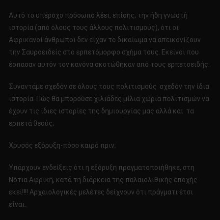
Αυτό το υπέροχο πρόσωπο λέει, επίσης, την ήδη γνωστή
ιστορία (από όλους τους άλλους πολιτισμούς), ότι οι
Αφρικανοί άνθρωποι δεν είχαν το δικαίωμα να απεικονίζουν
την Σαυροειδείς στο ερπετόμορφο σχήμα τους. Εκείνοι που
έσπασαν αυτόν τον κανόνα σκοτώθηκαν από τους ερπετοειδής.
Συναντάμε σχεδόν σε όλους τους πολιτισμούς σχεδόν την ίδια
ιστορία. Πώς θα μπορούσε χιλιάδες μίλια χώρια πολιτισμών να
έχουν τις ίδιες ιστορίες της δημιουργίας μας αλλά και τα
ερπετά θεούς;
Χρυσός εξόρυξη-πόσο καιρό πριν;
Υπάρχουν ενδείξεις ότι η εξόρυξη πραγματοποιήθηκε, στη
Νότια Αφρική, κατά τη διάρκεια της παλαιολιθικής εποχής
εκεί!!!! Αρχαιολογικές μελέτες δείχνουν ότι πράγματι έτσι
είναι.