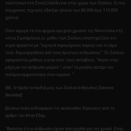
οικότοπων στη Σουαζιλάνδη και στην χώρα των Ζούλου. Οι πιο
σύγχρονες τεχνικές έδειξαν ηλικία των 80.000 έως 115.000
χρόνια.
Όσον αφορά τα πιο αρχαία ορυχεία χρυσού της Μονοτάπα στη
νότια Ζιμπάμπουε, οι μύθοι των Ζούλου υποστηρίζουν ότι
είχαν εργαστεί με
“τεχνητά παραγόμενες σάρκες και το αίμα
τους δημιουργήθηκε από τους πρώτους ανθρώπους.”
Οι Ζούλου
αφηγούνται μύθους για αυτούς τους σκλάβους,
“πήγαν στην
μάχη με τον άνθρωπο-μαϊμού “, όταν” το μεγάλο αστέρι του
πολέμου εμφανίστηκε στον ουρανό. “
(Βλ. Ιντάμπα τα παιδιά μου, των Ζουλού άνθρωποι).[
Genesis
Revisited
]
βρίσκω πολύ ενδιαφέρον τις ακόλουθες δηλώσεις από το
άρθρο του Νταν Εδέμ:
“Φαίνεται ότι οι άνθρωποι έχουν αποτιμηθεί για τον χρυσό.
Είναι,