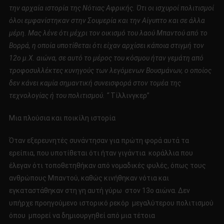
την αρχαία ιστορία της Νότιας Αφρικής.
Ότι οι ισχυροί πολιτισμοί
όλοι εμφανίστηκαν στην Σουμερία και την Αίγυπτο και σε άλλα
μέρη.
Μας λένε ότι μέχρι τον οικισμό του λαού Μπαντού από το
Βορρά, η οποία υποτίθεται ότι είχαν αρχίσει κάποια στιγμή τον
12ο μ.Χ. αιώνα, σε αυτό το μέρος του κόσμου ήταν γεμάτη από
τροφοσυλλέκτες κυνηγούς των λεγόμενων Βουσμάνων, ο οποίος
δεν κάνει καμία σημαντική συνεισφορά στον τομέα της
τεχνολογίας ή του πολιτισμού. “
Τίλλινγκερ”
Μια πλούσια και ποικίλη ιστορία
Όταν εξερευνητές συνάντησαν για πρώτη φορά αυτά τα
ερείπια, που υποτίθεται ότι ήταν γιγάντια κοράλλια που
έλεγαν ότι τοποθετηθήκαν από νομαδικές φυλές, όπως τους
ανθρώπους Μπαντού, καθώς κινήθηκαν νότια και
εγκαταστάθηκαν στη γη αυτή γύρω στον 13ο αιώνα. Δεν
υπήρχε προηγούμενο ιστορικό ρεκόρ μεγαλύτερου πολιτισμού
όπου μπορεί να δημιουργηθεί από μια τέτοια