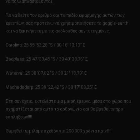
να πολλαπλασιάζονται.
Για να δείτε τον αριθμό και το πεδίο εφαρμογής αυτών των
ερειπίων, σας προτείνω να χρησιμοποιήσετε το goggle-earth
και να ξεκινήσετε με τις ακόλουθες συντεταγμένες:
Carolina: 25 55 ‘53,28 “S / 30 16’ 13,13” E
Badplaas: 25 47 ‘33,45 “S / 30 40’ 38,76” E
Waterval: 25 38 ‘07,82 “S / 30 21’ 18,79” E
Machadodorp: 25 39 ‘22,42 “S / 30 17’ 03,25” E
Στη συνέχεια, εκτελέστε μια μικρή έρευνα μέσα στο χώρο που
σχηματίζεται από αυτό το ορθογώνιο και θα βρεθείτε προ
εκπλήξεων!!!!
Θυμηθείτε, μιλάμε σχεδόν για 200.000 χρόνια πριν!!!!