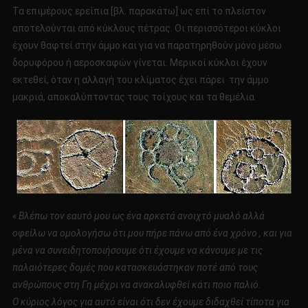
Τα επιμέρους ερείπια [βλ. παρακάτω] ως επί το πλείστον
αποτελούνται από κύκλους πέτρας. Οι περισσότεροι κύκλοι
έχουν θαφτεί στην άμμο και για να παρατηρηθούν μόνο μέσω
δορυφόρου ή αεροσκαφών γίνεται. Μερικοί κύκλοι έχουν
εκτεθεί, όταν η αλλαγή του κλίματος έχει πάρει την άμμο
μακριά, αποκαλύπτοντας τους τοίχους και τα θεμέλια.
« Βλέπω τον εαυτό μου ως ένα αρκετά ανοιχτό μυαλό αλλά
οφείλω να ομολογήσω ότι μου πήρε πάνω από ένα χρόνο , και για
μένα να συνειδητοποιήσουμε ότι έχουμε να κάνουμε με τις
παλαιότερες δομές που κατασκευάστηκαν ποτέ από τους
ανθρώπους στη Γη μέχρι να ανακαλυφθεί κάτι ποιο παλιό.
Ο κύριος λόγος για αυτό είναι ότι δεν έχουμε διδαχθεί τίποτα για