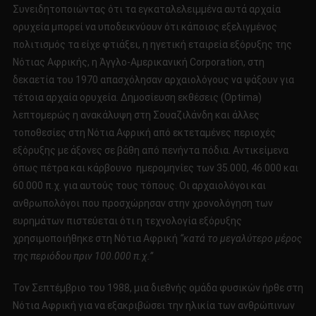
Συνειδητοποιώντας ότι τα εγκαταλελειμμένα αυτά αρχαία
ορυχεία μπορεί να υποδεικνύουν ότι κάποιος εξελιγμένος
πολιτισμός τα είχε φτιάξει, η ηγετική εταιρεία εξόρυξης της
Νότιας Αφρικής, η Άγγλο-Αμερικανική Corporation, στη
δεκαετία του 1970 απασχόλησαν αρχαιολόγους να ψάξουν για
τέτοια αρχαία ορυχεία. Δημοσίευση εκθέσεις (Optima)
λεπτομερώς η ανακάλυψη στη Σουαζιλάνδη και άλλες
τοποθεσίες στη Νότια Αφρική από εκτεταμένες περιοχές
εξόρυξης με άξονες σε βάθη από πενήντα πόδια. Αντικείμενα
όπως πέτρα και κάρβουνο ημερομηνίες των 35.000, 46.000 και
60.000 π.χ. για αυτούς τους τόπους. Οι αρχαιολόγοι και
ανθρωπολόγοι που προσχώρησαν στην χρονολόγηση των
ευρημάτων πιστεύεται ότι η τεχνολογία εξόρυξης
χρησιμοποιήθηκε στη Νότια Αφρική
“κατά το μεγαλύτερο μέρος
της περιόδου πριν 100.000 π.χ.”
Τον Σεπτέμβριο του 1988, μια διεθνής ομάδα φυσικών ήρθε στη
Νότια Αφρική για να εξακριβώσει την ηλικία των ανθρώπινων