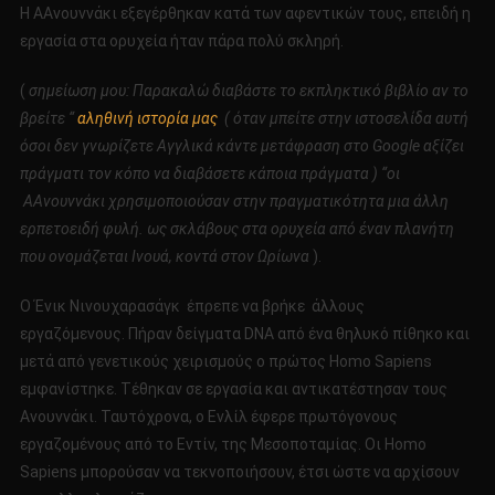
Η AΑνουννάκι εξεγέρθηκαν κατά των αφεντικών τους, επειδή η
εργασία στα ορυχεία ήταν πάρα πολύ σκληρή.
(
σημείωση μου: Παρακαλώ διαβάστε το εκπληκτικό βιβλίο αν το
βρείτε “
αληθινή ιστορία μας
( όταν μπείτε στην ιστοσελίδα αυτή
όσοι δεν γνωρίζετε Αγγλικά κάντε μετάφραση στο
Google
αξίζει
πράγματι τον κόπο να διαβάσετε κάποια πράγματα ) “οι
A
Ανουννάκι χρησιμοποιούσαν στην πραγματικότητα μια άλλη
ερπετοειδή φυλή.
ως σκλάβους στα ορυχεία
από έναν πλανήτη
που ονομάζεται Ινουά, κοντά στον Ωρίωνα
).
Ο Ένικ Νινουχαρασάγκ έπρεπε να βρήκε άλλους
εργαζόμενους. Πήραν δείγματα DNA από ένα θηλυκό πίθηκο και
μετά από γενετικούς χειρισμούς ο πρώτος Homo Sapiens
εμφανίστηκε. Τέθηκαν σε εργασία και αντικατέστησαν τους
Ανουννάκι. Ταυτόχρονα, ο Ενλίλ έφερε πρωτόγονους
εργαζομένους από το Εντίν, της Μεσοποταμίας. Οι Homo
Sapiens μπορούσαν να τεκνοποιήσουν, έτσι ώστε να αρχίσουν