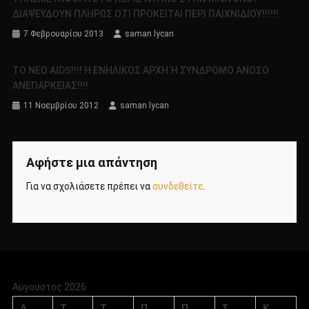
ΔΙΑΨΕΥΔΟΥΝ ΠΛΗΡΩΣ ΟΤΙ ΠΡΟΚΕΙΤΑΙ ΠΕΡΙ ΠΑΙΧΝΙΔΙΟΥ!!!!!!
7 Φεβρουαρίου 2013
saman lycan
TO NEO ΑΙDS!!!! Η ΕΝΗΛΙΚΟΣ ΑΡΧΗ Ή ΣΥΝΔΡΟΜΟ ΑΝΟΣΟ
ΑΝΕΠΑΡΚΕΙΑΣ!!!!
11 Νοεμβρίου 2012
saman lycan
Αφήστε μια απάντηση
Για να σχολιάσετε πρέπει να
συνδεθείτε
.
Αύγουστος 2026
Δ
Τ
Τ
Π
Π
Σ
Κ