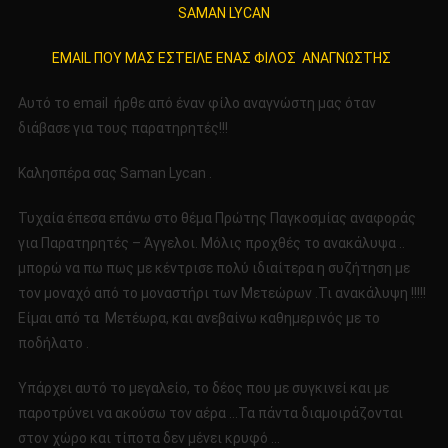
SAMAN LYCAN
SAMAN
LYCAN
EMAIL ΠΟΥ ΜΑΣ ΕΣΤΕΙΛΕ ΕΝΑΣ ΦΙΛΟΣ ΑΝΑΓΝΩΣΤΗΣ
EMAIL
ΠΟΥ
Αυτό το email ήρθε από έναν φίλο αναγνώστη μας όταν
ΜΑΣ
διάβασε για τους παρατηρητές!!!
ΕΣΤΕΙΛΕ
ΕΝΑΣ
Καλησπέρα σας Saman Lycan .
ΦΙΛΟΣ
ΑΝΑΓΝΩΣΤΗΣ
Τυχαία έπεσα επάνω στο θέμα Πρώτης Παγκοσμίας αναφοράς
για Παρατηρητές – Άγγελοι. Μόλις προχθές το ανακάλυψα ..
μπορώ να πω πως με κέντρισε πολύ ιδιαίτερα η συζήτηση με
τον μοναχό από το μοναστήρι των Μετεώρων .Τι ανακάλυψη !!!!!
Είμαι από τα Μετέωρα, και ανεβαίνω καθημερινός με το
ποδήλατο .
Υπάρχει αυτό το μεγαλείο, το δέος που με συγκινεί και με
παροτρύνει να ακούσω τον αέρα …Τα πάντα διαμοιράζονται
στον χώρο και τίποτα δεν μένει κρυφό …