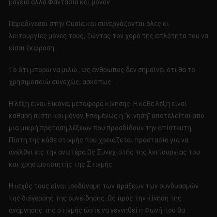
μαγεία αλλά Φαντασία και μόνον …
Παραδίνεσαι στην Ουσία και συνεργάζονται όλες οι
λειτουργίες μόνες τους, ζώντας τον χορό της απλότητα του να
είσαι έκφραση .
Το ότι μπορώ να μιλώ , ως άνθρωπος δεν σημαίνει ότι θα το
χρησιμοποιώ συνεχώς, ασκόπως …
Η λέξη είναι Εικόνα, μεταφορά κίνησης. Η κάθε λέξη είναι
καθαρή πίστη και μόνον. Επομένως η “κίνηση” αποτελείται από
μια μικρή πρόταση λέξεων που προσδίδουν την απίστευτη
Πίστη της κάθε στιγμής που χρειάζεται προστασία για να
ανέλθει εις την ανωτέρα Ως Συνεχιστής της λειτουργίας του
και χρησιμοποιητής της Στιγμής .
Η ισχύς τους είναι ισοδύναμη των πράξεων των συνδυασμών
της διέγερσης της συνείδησης. Ως προς την κίνηση της
ανάμνησης της στιγμής ώστε να γεννηθεί η Φωνή που θα