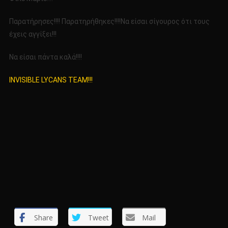
Παρατήρησες!!!! Παρατηρήθηκες!!!!Να είσαι σίγουρος ότι τους
έχεις αγγίξει!!!
Να είσαι πάντα καλά!!!!
INVISIBLE LYCANS TEAM!!!
Share
Tweet
Mail