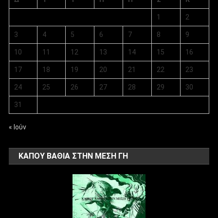
1
2
3
4
5
6
7
8
9
10
11
12
13
14
15
16
17
18
19
20
21
22
23
24
25
26
27
28
29
30
31
« Ιούν
ΚΑΠΟΥ ΒΑΘΙΑ ΣΤΗΝ ΜΕΣΗ ΓΗ