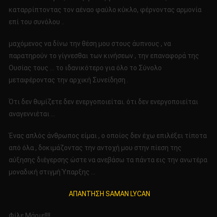
καταρρίπτοντας τον αέναο φαύλο κύκλο, φέρνοντας αρμονία
επί του συνόλου ..
μαχόμενος να δίνω την θέση μου στους άυπνους , να
παρατηρούν το γίγνεσθαι των κινήσεων , την επαναφορά της
Ουσίας τους … το ιδανικότερο για όλο το Σύνολο
μεταφέροντας την αρχική Συνείδηση .
Ότι δεν θυμίζετε δεν ενεργοποιείται. ότι δεν ενεργοποιείται
αναγεννιέται …
Ένας απλός άνθρωπος είμαι , ο οποίος δεν έχω επιλέξει τίποτα
από όλα , δοκιμάζοντας την αντοχή μου στην πίεση της
αύξησης διέγερσης ώστε να ανεβάσω τα πάντα εις την ανωτέρα
μοναδική στιγμή Ύπαρξης …
ΑΠΑΝΤΗΣΗ SAMAN LYCAN
Φίλε Μάριε!!!!