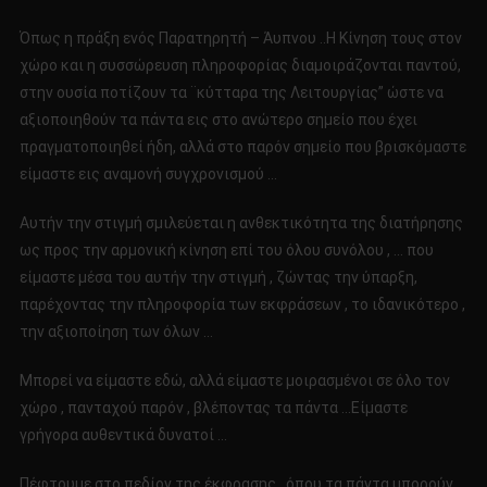
Όπως η πράξη ενός Παρατηρητή – Άυπνου ..Η Κίνηση τους στον
χώρο και η συσσώρευση πληροφορίας διαμοιράζονται παντού,
στην ουσία ποτίζουν τα ¨κύτταρα της Λειτουργίας” ώστε να
αξιοποιηθούν τα πάντα εις στο ανώτερο σημείο που έχει
πραγματοποιηθεί ήδη, αλλά στο παρόν σημείο που βρισκόμαστε
είμαστε εις αναμονή συγχρονισμού …
Αυτήν την στιγμή σμιλεύεται η ανθεκτικότητα της διατήρησης
ως προς την αρμονική κίνηση επί του όλου συνόλου , … που
είμαστε μέσα του αυτήν την στιγμή , ζώντας την ύπαρξη,
παρέχοντας την πληροφορία των εκφράσεων , το ιδανικότερο ,
την αξιοποίηση των όλων …
Μπορεί να είμαστε εδώ, αλλά είμαστε μοιρασμένοι σε όλο τον
χώρο , πανταχού παρόν , βλέποντας τα πάντα …Είμαστε
γρήγορα αυθεντικά δυνατοί …
Πέφτουμε στο πεδίον της έκφρασης , όπου τα πάντα μπορούν