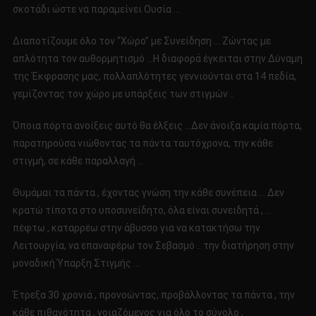
σκοτάδι ώστε να παραμείνει Ουσία …
Διαποτίζουμε όλο τον “Χώρο” με Συνείδηση … Ζώντας με
απλότητα τον αυθορμητισμό …Η διαφορά έγκειται στην Δύναμη
της Έκφρασης μας, πολλαπλότητες γεννιούνται στα 14 πεδία,
γεμίζοντας τον χώρο με υπάρξεις των στιγμών ..
Όποια πόρτα ανοίξεις αυτό θα έλξεις …Δεν άνοιξα καμία πόρτα,
παρατηρούσα νιώθοντας τα πάντα ταυτόχρονα, την κάθε
στιγμή, σε κάθε παραλλαγή …
Θυμάμαι τα πάντα , έχοντας γνώση την κάθε συνέπεια … Δεν
κρατώ τίποτα στο υποσυνείδητο, όλα είναι συνειδητά , …
πέφτω , καταρρέω στην άβυσσο για να κατακτήσω την
Λειτουργία, να επαναφέρω τον Σεβασμό .. την διατήρηση στην
μοναδική Ύπαρξη Στιγμής …
Έτρεξα 30 χρονιά , προνοώντας, προβάλλοντας τα πάντα , την
κάθε πιθανότητα , νοιαζόμενος για όλο το σύνολο ,