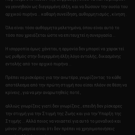
να γεννηθούν ως διεγερμένη έλξη, και να δώσουν την ουσία του
αρχικού πυρήνα … καθαρή συνείδηση, αυθορμητισμός , κίνηση .
Όλα είναι τόσο αυθόρμητα μελετημένα, όπου είναι αυτό το
τόσο που χρειάζεται ώστε να επιτευχτεί η συνεργασία …
Η ισορροπία όμως χάνεται, η αρμονία δεν μπορεί να χαρακτεί
ως ρυθμός στην διεγερμένη έλξη λόγο εντολής, δικασμένης
εντολής από τον αρχικό πυρήνα …
Πρέπει να ρισκάρεις για την ανωτέρα ,γνωρίζοντας το κάθε
αποτέλεσμα από την πρώτη στιγμή που είσαι πλέον σε θέση να
κρίνεις , για να μην αναρωτηθείς ποτέ ,
αλλιώς γνωρίζεις γιατί δεν γνωρίζεις , επειδή δεν ρίσκαρες
την στιγμή για την Στιγμή της Ζωής και για την Ύπαρξη της
Στιγμής … Αλλά ποιος να νοιαστεί για αυτό το μοναδικό και
μόνον ;Η μαγεία είναι ότι δεν πρέπει να χρησιμοποιήσεις