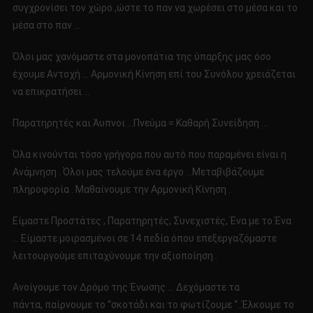
συγχρονίσει τον χώρο ,ώστε το παν να χωρέσει στο μέσα και το
μέσα στο παν …
Όλοι μας χανόμαστε στα μονοπάτια της ύπαρξης μας όσο
έχουμε Αντοχή … Αρμονική Κίνηση επί του Συνόλου χρειάζεται
να επικρατήσει …
Παρατηρητές και Άυπνοι …Πνεύμα = Καθαρή Συνείδηση …
Όλα κινούνται τόσο γρήγορα που αυτό που παραμένει είναι η
Ανάμνηση . Όλοι μας τελούμε ένα έργο …Μεταβιβάζουμε
πληροφορία . Μαθαίνουμε την Αρμονική Κίνηση .
Είμαστε Προστάτες , Παρατηρητές, Συνεχιστές, Ένα με το Ένα
… Είμαστε μοιρασμένοι σε 14 πεδία όπου επεξεργαζόμαστε
λειτουργούμε επιταχύνουμε την αξιοποίηση .
Ανοίγουμε τον Δρόμο της Ένωσης … Δεχόμαστε τα
πάντα, παίρνουμε το “σκοτάδι και το φωτίζουμε “..Έλκουμε το